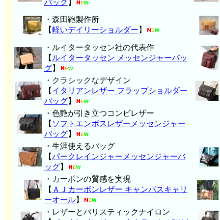
バッグ
】
・森田鞄製作所
【
軽いデイリーショルダー
】
・ルイタータッセン社の代表作
【
ルイタータッセン メッセンジャーバッ
グ
】
・クラシックなデザイン
【
イタリアンレザー フラップショルダー
バッグ
】
・色艶が引き立つコンビレザー
【
ソフトエンボスレザーメッセンジャー
バッグ
】
・生涯使えるバッグ
【
パークレインジャーメッセンジャーバ
ッグ
】
・カーボンの質感を実現
【
ＡＪカーボンレザー キャンパスキャリ
ーオール
】
・レザーとバリスティックナイロン