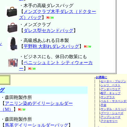
・木手の高級ダレスバッグ
【
メンズクラブ木手ダレス（ドクター
ズ）バッグ
】
・メンズクラブ
【
ダレス型セカンドバッグ
】
・高級感あふれる日本製
ッ
【
平野鞄 大割れダレスバッグ
】
・ビジネスにも、休日の散策にも
【
ペニッシュミント シティウォーカ
ー
】
┌
お洒落に
│ ├
セーター・ブルゾン
│ ├
シャツ、ベスト
グ
│ ├
アンダーウエア
│ ├
帽子・キャップ
・森田鞄製作所
│ ├
サングラス
│ ├
ベルト・サスペンダ
【
アニリン染めデイリーショルダー
│ ├
手袋
（M）
】
│ ├
サンダル・スリッパ
│ ├
ブーツ・シューズ
│ ├
アップシューズ
・森田鞄製作所
│ └
アクセサリー
【
馬革デイリーショルダーバッグ
】
│