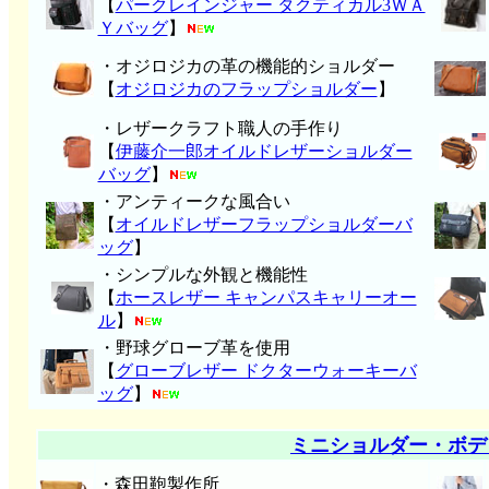
【
パークレインジャー タクティカル3ＷＡ
Ｙバッグ
】
・オジロジカの革の機能的ショルダー
【
オジロジカのフラップショルダー
】
・レザークラフト職人の手作り
【
伊藤介一郎オイルドレザーショルダー
バッグ
】
・アンティークな風合い
【
オイルドレザーフラップショルダーバ
ッグ
】
・シンプルな外観と機能性
【
ホースレザー キャンパスキャリーオー
ル
】
・野球グローブ革を使用
【
グローブレザー ドクターウォーキーバ
ッグ
】
ミニショルダー・ボデ
・森田鞄製作所