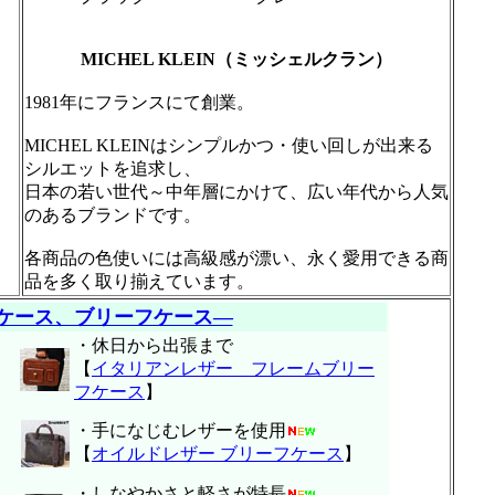
MICHEL KLEIN（ミッシェルクラン）
1981年にフランスにて創業。
MICHEL KLEINはシンプルかつ・使い回しが出来る
シルエットを追求し、
日本の若い世代～中年層にかけて、広い年代から人気
のあるブランドです。
各商品の色使いには高級感が漂い、永く愛用できる商
品を多く取り揃えています。
ケース、ブリーフケース―
・休日から出張まで
【
イタリアンレザー フレームブリー
フケース
】
・手になじむレザーを使用
【
オイルドレザー ブリーフケース
】
・しなやかさと軽さが特長