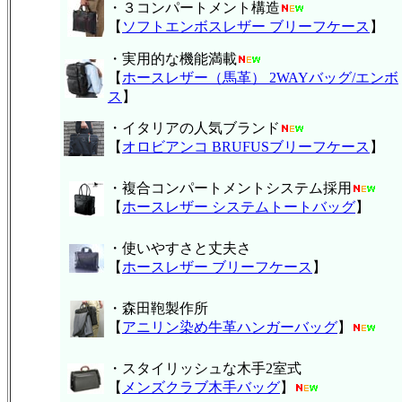
・３コンパートメント構造
【
ソフトエンボスレザー ブリーフケース
】
・実用的な機能満載
【
ホースレザー（馬革） 2WAYバッグ/エンボ
ス
】
・イタリアの人気ブランド
【
オロビアンコ BRUFUSブリーフケース
】
・複合コンパートメントシステム採用
【
ホースレザー システムトートバッグ
】
・使いやすさと丈夫さ
【
ホースレザー ブリーフケース
】
・森田鞄製作所
【
アニリン染め牛革ハンガーバッグ
】
・スタイリッシュな木手2室式
【
メンズクラブ木手バッグ
】