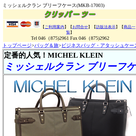
ミッシェルクラン ブリーフケース(MKB-17003)
【
ご利用案内
】【
お問合せ
】【
訪販法表示
】【
商品一
覧
】
Tel 046（875)2961 Fax 046（875)2962
トップページ
>
バッグ＆旅
>
ビジネスバッグ・アタッシュケー
定番的人気！MICHEL KLEIN
ミッシェルクラン ブリーフケース(