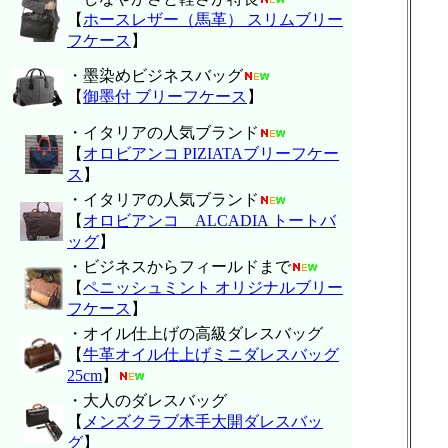
【
ホースレザー（馬革） スリムブリー
フケース
】
・墨染めビジネスバッグ
【
御墨付 ブリーフケース
】
・イタリアの人気ブランド
【
オロビアンコ PIZIATAブリーフケー
ス
】
・イタリアの人気ブランド
【
オロビアンコ ALCADIA トートバ
ッグ
】
・ビジネスからフィールドまで
【
ペニッシュミント オリジナルブリー
フケース
】
・オイル仕上げの高級ダレスバッグ
【
牛革オイル仕上げミニダレスバッグ
25cm
】
・大人のダレスバッグ
【
メンズクラブ木手大開ダレスバッ
グ
】