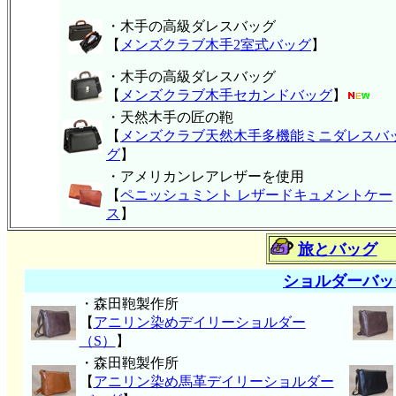
・木手の高級ダレスバッグ
【
メンズクラブ木手2室式バッグ
】
・木手の高級ダレスバッグ
【
メンズクラブ木手セカンドバッグ
】
・天然木手の匠の鞄
【
メンズクラブ天然木手多機能ミニダレスバ
グ
】
・アメリカンレアレザーを使用
【
ペニッシュミント レザードキュメントケー
ス
】
旅とバッグ
ショルダーバッ
・森田鞄製作所
【
アニリン染めデイリーショルダー
（S）
】
・森田鞄製作所
【
アニリン染め馬革デイリーショルダー