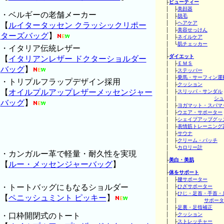
├
ビューティー
│ ├
美顔器
・ベルギーの老舗メーカー
│ ├
脱毛
│ ├
ヘアケア
【
ルイタータッセン クラッシックリポー
│ ├
美容せっけん
ターズバッグ
】
│ ├
ネイルケア
│ └
肌チェッカー
・イタリア伝統レザー
│
├
ダイエット
【
イタリアンレザー ドクターショルダー
│ ├
ＥＭＳ
バッグ
】
│ ├
ステッパー
│ ├
乗馬・サーフィン運
・トリプルフラップデザイン採用
│ ├
クッション
【
オイルプルアップレザーメッセンジャー
│ ├
スリッパ・サンダル
│ │
シュ
バッグ
】
│ ├
ヨガマット・スパマ
│ ├
ウエア・サポーター
│ ├
シェイプアップグッ
│ ├
表情筋トレーニング
│ ├
サウナ
│ ├
クリーム・パッチ
│ └
カロリー計
・カンガルー革で軽量・耐久性を実現
│
├
美白・美肌
【
ルー・メッセンジャーバッグ
】
│
├
体をサポート
│ ├
腰サポーター
・トートバッグにもなるショルダー
│ ├
ひざサポーター
│ ├
ひじ・足首・手首・
【
ペニッシュミント ピッキー
】
│ │
サポータ
│ ├
足裏・足指補正
・口枠開閉式のトート
│ ├
クッション
│ ├
ストレッチャー