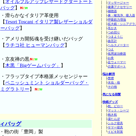
【
オイルプルアップレザードクタートート
│ ├
マッサージャー
バッグ
】
│ ├
健康アクセサリー
│ ├
補聴器
・滑らかなイタリア革使用
│ ├
鼻・喉洗浄、吸入器
│ ├
呼吸筋力増強
【
Tesori Toscani イタリア製レザーショルダ
│ ├
拡大鏡・シニアグラ
ーバッグ
】
│ ├
耳かき
│ ├
つめ切り
│ ├
つまようじ
・アメリカ開拓魂を受け継いだバッグ
│ ├
血圧計
【
ラチコ社 ヒューマンバッグ
】
│ ├
ヘルスメーター
│ ├
つえ
│ ├
低周波治療器
│ ├
お灸
・京友禅の黒
│ ├
足ウォーマー
【
木黒「Bigゲームバッグ」
】
│ └
介護サポート
│
├
悩み解消
・フラップタイプ本格派メッセンジャー
│ ├
禁煙
【
ペニッシュミント ショルダーバッグ・
│ ├
水虫・他
│ └
その他
ミグラトリー
】
│
├
気になる頭髪
│
├
快眠グッズ
│ ├
枕、ピロー
│ ├
マット・シーツ
│ ├
抱き枕
│ ├
湯たんぽ
ィバッグ
│ ├
シルク寝具
│ ├
サマー寝具
・鞄の街「豊岡」製
│ └
イビキ対策
│