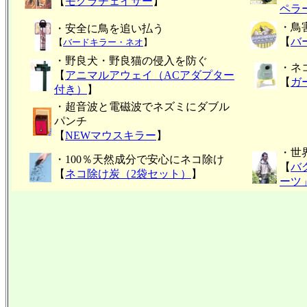
【
モグラチェイサー
】
ペラ
・鳥
・安全に鳥を追い払う
【
バ
【
バードキラー・ネオ
】
・野良犬・野良猫の侵入を防ぐ
・ネ
【
アニマルアウェイ（ACアダプター
【
ガ
付き）
】
・超音波と電磁波でネズミにダブル
パンチ
【
NEWマウスキラー
】
・世
・100％天然成分で安心にネコ除け
【
バ
【
ネコ除け炭（2袋セット）
】
ーツ