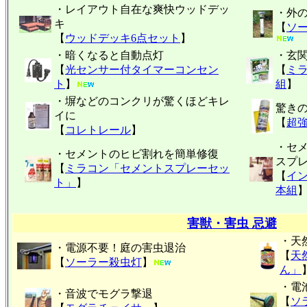
・レイアウト自在な爽快ウッドデッ
・外
キ
【
ソ
【
ウッドデッキ6点セット
】
・暗くなると自動点灯
・玄
【
光センサー付タイマーコンセン
【
ミ
ト
】
組
】
・塀などのコンクリが驚くほどキレ
驚き
イに
【
超
【
コレトレール
】
・セ
・セメントのヒビ割れを簡単修復
スプ
【
ミラコン「セメントスプレーセッ
【
イ
ト」
】
本組
害獣・害虫 忌避
・天
・電源不要！庭の害虫退治
【
天
【
ソーラー殺虫灯
】
ん」
・電
・音波でモグラ撃退
【
ソ