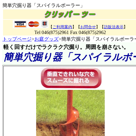
簡単穴掘り器「スパイラルボーラー」
【
ご利用案内
】【
お問合せ
】【
訪販法表示
】
Tel 046(875)2961 Fax 046(875)2962
トップページ
>
お庭グッズ
>簡単穴掘り器「スパイラルボーラ
軽く回すだけでラクラク穴掘り。周囲を崩さない。
簡単穴掘り器「スパイラルボ