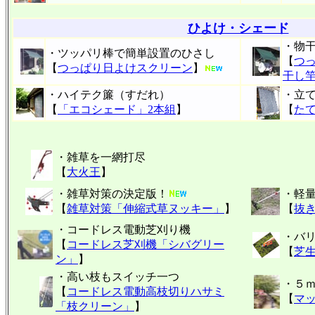
ひよけ・シェード
・物
・ツッパリ棒で簡単設置のひさし
【
つ
【
つっぱり日よけスクリーン
】
干し
・ハイテク簾（すだれ）
・立
【
「エコシェード」2本組
】
【
たて
・雑草を一網打尽
【
大火王
】
・雑草対策の決定版！
・軽
【
雑草対策「伸縮式草ヌッキー」
】
【
抜
・コードレス電動芝刈り機
・バ
【
コードレス芝刈機「シバグリー
【
芝生
ン」
】
・高い枝もスイッチ一つ
・５
【
コードレス電動高枝切りハサミ
【
マ
「枝クリーン」
】