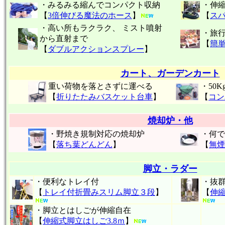
・みるみる縮んでコンパクト収納
・伸
【
3倍伸びる魔法のホース
】
【
スパ
・高い所もラクラク、 ミスト噴射
・旅
から直射まで
【
簡
【
ダブルアクションスプレー
】
カート、ガーデンカート
重い荷物を落とさずに運べる
・50
【
折りたたみバスケット台車
】
【
コン
焼却炉・他
・野焼き規制対応の焼却炉
・何で
【
落ち葉どんどん
】
【
無煙
脚立・ラダー
・便利なトレイ付
・抜
【
トレイ付折畳みスリム脚立３段
】
【
伸縮
・脚立とはしごが伸縮自在
【
伸縮式脚立はしご3.8ｍ
】