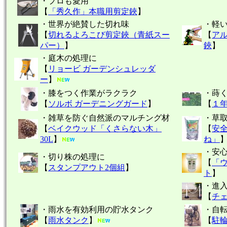
・プロも愛用
【
「秀久作」本職用剪定鋏
】
・世界が絶賛した切れ味
・軽
【
切れるよろこび剪定鋏（青紙スー
【
ア
パー）
】
鋏
】
・庭木の処理に
【
リョービ ガーデンシュレッダ
ー
】
・膝をつく作業がラクラク
・蒔
【
ソルボ ガーデニングガード
】
【
１
・雑草を防ぐ自然派のマルチング材
・草
【
ベイクウッド「くさらない木」
【
安
30L
】
ね」
・安
・切り株の処理に
【
「
【
スタンプアウト2個組
】
ト
】
・進
【
チ
・雨水を有効利用の貯水タンク
・自
【
雨水タンク
】
【
駐