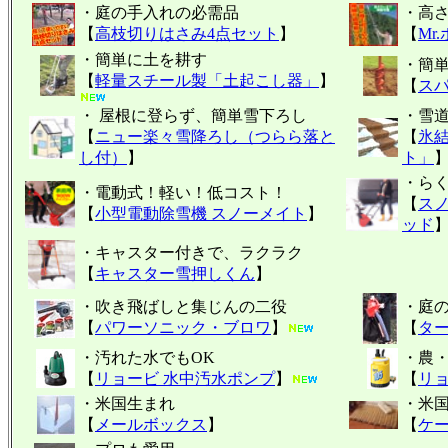
・庭の手入れの必需品
・高
【
高枝切りはさみ4点セット
】
【
Mr
・簡単に土を耕す
・簡
【
軽量スチール製「土起こし器」
】
【
ス
・ 屋根に登らず、簡単雪下ろし
・雪
【
ニュー楽々雪降ろし（つらら落と
【
氷
し付）
】
ト」
・ら
・電動式！軽い！低コスト！
【
ス
【
小型電動除雪機 スノーメイト
】
ッド
・キャスター付きで、ラクラク
【
キャスター雪押しくん
】
・吹き飛ばしと集じんの二役
・庭
【
パワーソニック・ブロワ
】
【
ター
・汚れた水でもOK
・農
【
リョービ 水中汚水ポンプ
】
【
リョ
・米国生まれ
・米
【
メールボックス
】
【
ケ