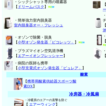
・シックシャット専用の噴霧器
【
ドリームパスク
】
・簡単強力室内脱臭器
室内脱臭器オー・フレッシュ
・オゾンで除菌・脱臭
【
小型オゾン発生器「ピコレッツ」
】
・プラズマイオン空気清浄機
【
エアーイオンフレッシャー
】
・病院の医師も携帯
【
小型充電式オゾン発生器「ピュレア」
】
酸素
【
携帯用酸素供給器スポーツ酸
素DX
】
冷房器・冷風扇
・冷暖房のエアーの直撃を防ぐ
【
エアーウィング
】