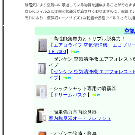
空気
・高性能集塵力とトリプル脱臭力！
【
エアロライフ 空気清浄機
エコブリ
LR-7000
】
・ゼンケン 空気清浄機 エアフォレスト
イプ
【
ゼンケン 空気清浄機 エアフォレスト
イプ
】
・シックシャット専用の噴霧器
【
ドリームパスク
】
・簡単強力室内脱臭器
室内脱臭器オー・フレッシュ
・オゾンで除菌・脱臭