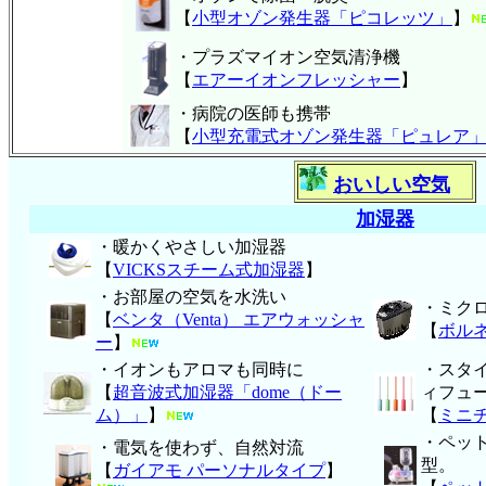
【
小型オゾン発生器「ピコレッツ」
】
・プラズマイオン空気清浄機
【
エアーイオンフレッシャー
】
・病院の医師も携帯
【
小型充電式オゾン発生器「ピュレア
おいしい空気
加湿器
・暖かくやさしい加湿器
【
VICKSスチーム式加湿器
】
・お部屋の空気を水洗い
・ミク
【
ベンタ（Venta） エアウォッシャ
【
ボル
ー
】
・イオンもアロマも同時に
・スタ
【
超音波式加湿器「dome（ドー
ィフュ
ム）」
】
【
ミニ
・ペッ
・電気を使わず、自然対流
型。
【
ガイアモ パーソナルタイプ
】