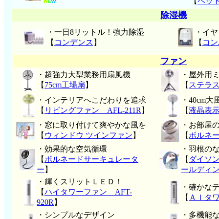
【
ペッ
除湿機
・一日8リットル！強力除湿
・イヤ
【
コンデンス
】
【
コン
ファン
・超強力大型業務用扇風機
・屋外用
【
75cm工場扇
】
【
ステラス
・インテリアへこだわりを追求
・40cm大
【
リビングファン AFL-211R
】
【
液晶表示
・窓に取り付けて爽やかな風を
・お部屋
【
ウィンドウ ツインファン
】
【
ボルネ
・効果的な空気循環
・羽根の
【
ボルネードサーキュレータ
【
ダイソ
ー
】
ールディング
・輝くスリットＬＥＤ！
・確かな
【
ハイタワーファン AFT-
【
ＡＩタワ
920R
】
・シンプルなデザイン
・多機能