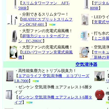
【
スリムタワーファン AFT-
【
デジタル
590R
】
809R
】
・分割できるスリムタワー！
・LEDラ
【
HEATECスプリットスリムフ
【
充電式
ァンDC/SF-601
】
・大型ファンの充電式扇風機！
・打ち水
【
超強力ジェットターボファ
【
ミニ冷
ン FC-2061C
】
・大型ファンの充電式扇風機！
・空気清
【
LEDパワーファン充電式扇風
【
サーキ
機
】
「新林の
空気清浄器
・高性能集塵力とトリプル脱臭力！
【
エアロライフ 空気清浄機
エコブリーズ
LR-7000
】
・ゼンケン 空気清浄機 エアフォレスト6層タ
イプ
【
ゼンケン 空気清浄機 エアフォレスト6層タ
イプ
】