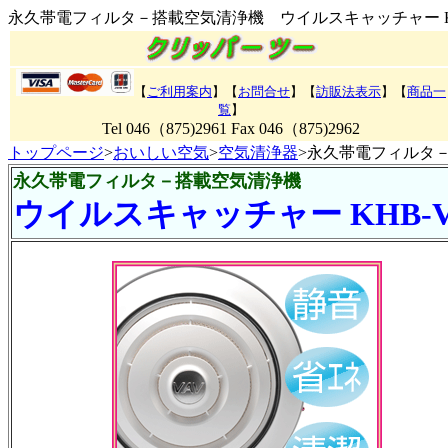
永久帯電フィルタ－搭載空気清浄機 ウイルスキャッチャー K
【
ご利用案内
】【
お問合せ
】【
訪販法表示
】【
商品一
覧
】
Tel 046（875)2961 Fax 046（875)2962
トップページ
>
おいしい空気
>
空気清浄器
>永久帯電フィルタ－
永久帯電フィルタ－搭載空気清浄機
ウイルスキャッチャー KHB-