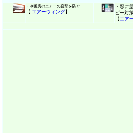
・冷暖房のエアーの直撃を防ぐ
・窓に
【
エアーウィング
】
ピー対
【
エア