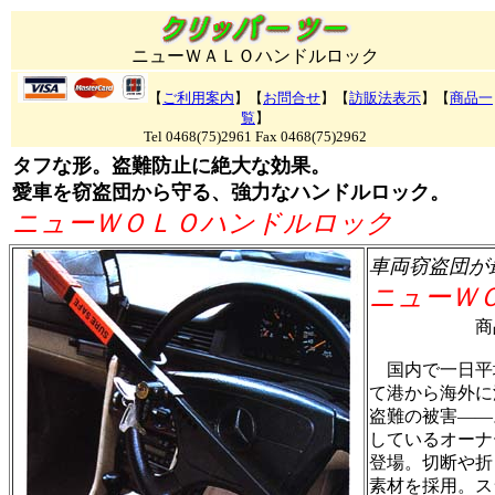
ニューＷＡＬＯハンドルロック
【
ご利用案内
】【
お問合せ
】【
訪販法表示
】【
商品一
覧
】
Tel 0468(75)2961 Fax 0468(75)2962
タフな形。盗難防止に絶大な効果。
愛車を窃盗団から守る、強力なハンドルロック。
ニューＷＯＬＯハンドルロック
車両窃盗団が
ニューＷ
商品
国内で一日平
て港から海外に
盗難の被害――
しているオーナ
登場。切断や折
素材を採用。ス