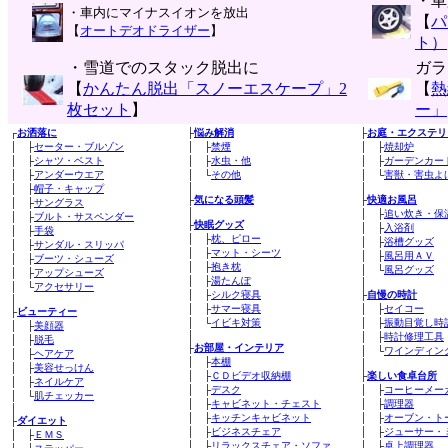
・車
・車内にマイナスイオンを放出
【
パ
【
オートデオドライザー
】
ト）
・雪道でのスタック脱出に
ガラ
【
かんたん脱出「スノーエスケープ」2
【
熱
枚セット
】
ー」
┌
お洒落に
├
悩み解消
├
お庭・エクステリ
│ ├
セーター・ブルゾン
│ ├
禁煙
│ ├
焼却炉
│ ├
シャツ・ベスト
│ ├
水虫・他
│ ├
ガーデンカー
│ ├
アンダーウエア
│ └
その他
│ └
害獣・害虫よ
│
│
│ ├
帽子・キャップ
├
気になる頭髪
├
快適お風呂
│ ├
サングラス
│
│ ├
追い炊き・保
│ ├
ブルト・サスペンダー
├
快眠グッズ
│ ├
入浴剤
│ ├
手袋
│ ├
枕、ピロー
│ ├
浴槽グッズ
│ ├
サンダル・スリッパ
│ ├
マット・シーツ
│ ├
風呂用ＡＶ
│ ├
ブーツ・シューズ
│ ├
抱き枕
│ └
風呂グッズ
│ ├
アップシューズ
│ ├
湯たんぽ
│
│ └
アクセサリー
│ ├
シルク寝具
├
自慢の時計
│
│ ├
サマー寝具
│ ├
セイコー
├
ビューティー
│ └
イビキ対策
│ ├
振動目覚し時
│ ├
美顔器
│
│ ├
時計修理工具
│ ├
脱毛
├
お部屋・インテリア
│ └
ワインディン
│ ├
ヘアケア
│ ├
本棚
│
│ ├
美容せっけん
│ ├
ＣＤビデオ収納棚
├
楽しい食卓台所
│ ├
ネイルケア
│ ├
デスク
│ ├
コーヒーメー
│ └
肌チェッカー
│ ├
キャビネット・チェスト
│ ├
調理器
│
│ ├
キッチンキャビネット
│ ├
オーブン・ト
├
ダイエット
│ ├
ビジネスチェア
│ ├
ジューサー・
│ ├
ＥＭＳ
│ ├
リラックスチェア・ソファ
│ ├
卓上調理器