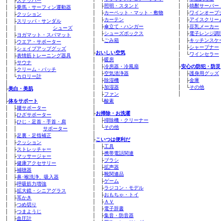
│ ├
ステッパー
│ ├
照明・スタンド
│ ├
焼酎サーバー
│ ├
乗馬・サーフィン運動器
│ ├
カーペット・マット・敷物
│ ├
ワインオープ
│ ├
クッション
│ ├
カーテン
│ ├
アイスクリー
│ ├
スリッパ・サンダル
│ ├
傘立て・ハンガー
│ ├
豆乳メーカー
│ │
シューズ
│ ├
シューズボックス
│ ├
電子レンジ調
│ ├
ヨガマット・スパマット
│ └
ごみ箱
│ ├
キッチンスケ
│ ├
ウエア・サポーター
│
│ ├
シャープナー
│ ├
シェイプアップグッズ
├
おいしい空気
│ └
ワインセラー
│ ├
表情筋トレーニング器具
│ ├
暖房
│
│ ├
サウナ
│ ├
冷房器・冷風扇
├
安心の防犯・防災
│ ├
クリーム・パッチ
│ ├
空気清浄器
│ ├
護身用グッズ
│ └
カロリー計
│ ├
除湿機
│ ├
金庫
│
│ ├
加湿器
│ └
その他
├
美白・美肌
│
│ ├
ファン
│
├
体をサポート
│ └
酸素
│
│ ├
腰サポーター
├
お掃除・お洗濯
│ ├
ひざサポーター
│ ├
掃除機・クリーナー
│ ├
ひじ・足首・手首・肩
│ └
その他
│ │
サポーター
│
│ ├
足裏・足指補正
├
こいつは便利だ
│ ├
クッション
│ ├
工具
│ ├
ストレッチャー
│ ├
携帯電話関連
│ ├
マッサージャー
│ ├
ブラシ
│ ├
健康アクセサリー
│ ├
拡声器
│ ├
補聴器
│ ├
靴関連品
│ ├
鼻･喉洗浄、吸入器
│ ├
ゲーム
│ ├
呼吸筋力増強
│ ├
ラジコン・モデル
│ ├
拡大鏡・シニアグラス
│ ├
おもちゃ・トイ
│ ├
耳かき
│ ├
ＡＶ
│ ├
つめ切り
│ ├
電子辞書
│ ├
つまようじ
│ ├
集音・防音器
│ ├
血圧計