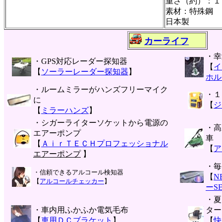
重さ（約）：１
素材：特殊鋼
日本製
カーライフ
・幸
・GPS対応レーダー探知器
【
イ
【
ソーラーレーダー探知器
】
ホル
・ルームミラーがハンズフリーマイク
・１
に
【
ジ
【
ミラーハンズ
】
・シガーライターソケットから電源の
・高
エアーポンプ
車
【
ＡｉｒＴＥＣＨプロフェッショナル
【
ア
エアーポンプ
】
・毎
・信頼できるアルコール検知器
【
N
【
アルコールチェッカー
】
ーS
・夏
・車内用ふかふか電気毛布
ター
【
車用ＤＣブラケット
】
【
快