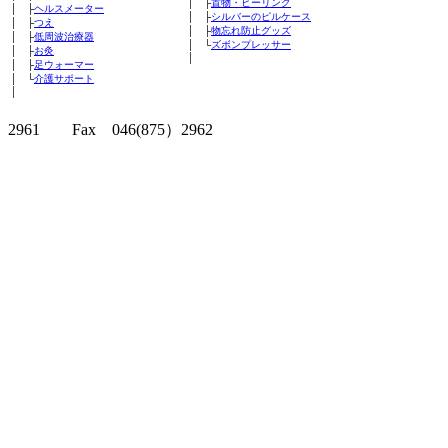
│ ├
置物・ヒーリング
│ ├
ヘルスメーター
│ ├
シルバーのピルケース
│ ├
つえ
│ ├
物忘れ防止グッズ
│ ├
低周波治療器
│ └
ズボンプレッサー
│ ├
お灸
│
│ ├
足ウォーマー
│ └
介護サポート
│
クリッパーツー T
2961 Fax 046(875）2962