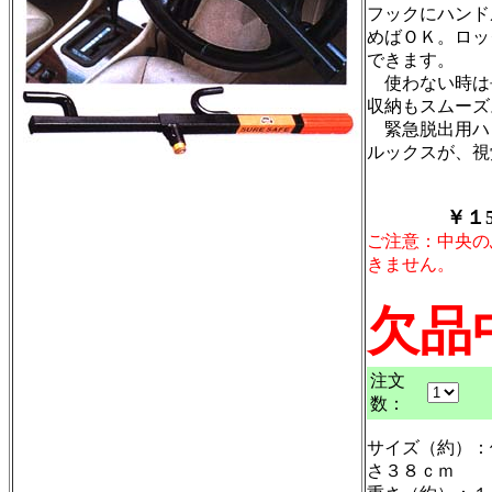
フックにハンド
めばＯＫ。ロッ
できます。
使わない時は
収納もスムーズ
緊急脱出用ハ
ルックスが、視
￥１5
ご注意：中央の
きません。
欠品
注文
数：
サイズ（約）：
さ３８ｃｍ