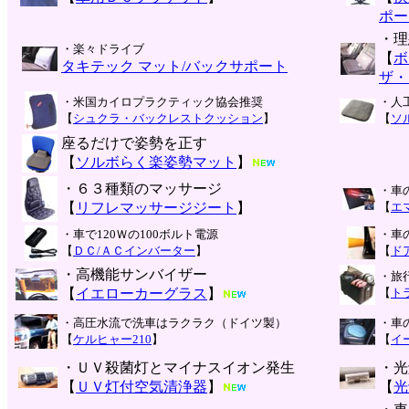
ポー
・理
・楽々ドライブ
【
ボ
タキテック マット/バックサポート
ザ・
・米国カイロプラクティック協会推奨
・人
【
シュクラ・バックレストクッション
】
【
ソ
座るだけで姿勢を正す
【
ソルボらく楽姿勢マット
】
・６３種類のマッサージ
・車
【
リフレマッサージジート
】
【
エ
・車で120Ｗの100ボルト電源
・車
【
ＤＣ/ＡＣインバーター
】
【
ド
・高機能サンバイザー
・旅
【
イエローカーグラス
】
【
ト
・高圧水流で洗車はラクラク（ドイツ製）
・車
【
ケルヒャー210
】
【
イ
・ＵＶ殺菌灯とマイナスイオン発生
・光
【
ＵＶ灯付空気清浄器
】
【
光