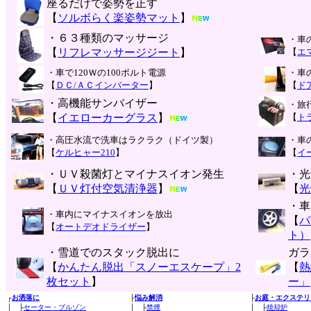
座るだけで姿勢を正す
【
ソルボらく楽姿勢マット
】
・６３種類のマッサージ
・車
【
リフレマッサージジート
】
【
エ
・車で120Ｗの100ボルト電源
・車
【
ＤＣ/ＡＣインバーター
】
【
ド
・高機能サンバイザー
・旅
【
イエローカーグラス
】
【
ト
・高圧水流で洗車はラクラク（ドイツ製）
・車
【
ケルヒャー210
】
【
イ
・ＵＶ殺菌灯とマイナスイオン発生
・光
【
ＵＶ灯付空気清浄器
】
【
光
・車
・車内にマイナスイオンを放出
【
パ
【
オートデオドライザー
】
ト）
・雪道でのスタック脱出に
ガラ
【
かんたん脱出「スノーエスケープ」2
【
熱
枚セット
】
ー」
┌
お洒落に
├
悩み解消
├
お庭・エクステリ
│ ├
セーター・ブルゾン
│ ├
禁煙
│ ├
焼却炉