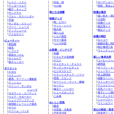
│ ├
シャツ・ベスト
│ ├
水虫・他
│ ├
ガーデンカー
│ ├
アンダーウエア
│ └
その他
│ └
害獣・害虫よ
│
│
│ ├
帽子・キャップ
├
気になる頭髪
├
快適お風呂
│ ├
サングラス
│
│ ├
追い炊き・保
│ ├
ブルト・サスペンダー
├
快眠グッズ
│ ├
入浴剤
│ ├
手袋
│ ├
枕、ピロー
│ ├
浴槽グッズ
│ ├
サンダル・スリッパ
│ ├
マット・シーツ
│ ├
風呂用ＡＶ
│ ├
ブーツ・シューズ
│ ├
抱き枕
│ └
風呂グッズ
│ ├
アップシューズ
│ ├
湯たんぽ
│
│ └
アクセサリー
│ ├
シルク寝具
├
自慢の時計
│
│ ├
サマー寝具
│ ├
セイコー
├
ビューティー
│ └
イビキ対策
│ ├
振動目覚し時
│ ├
美顔器
│
│ ├
時計修理工具
│ ├
脱毛
├
お部屋・インテリア
│ └
ワインディン
│ ├
ヘアケア
│ ├
本棚
│
│ ├
美容せっけん
│ ├
ＣＤビデオ収納棚
├
楽しい食卓台所
│ ├
ネイルケア
│ ├
デスク
│ ├
コーヒーメー
│ └
肌チェッカー
│ ├
キャビネット・チェスト
│ ├
調理器
│
│ ├
キッチンキャビネット
│ ├
オーブン・ト
├
ダイエット
│ ├
ビジネスチェア
│ ├
ジューサー・
│ ├
ＥＭＳ
│ ├
リラックスチェア・ソファ
│ ├
卓上調理器
│ ├
ステッパー
│ ├
照明・スタンド
│ ├
焼酎サーバー
│ ├
乗馬・サーフィン運動器
│ ├
カーペット・マット・敷物
│ ├
ワインオープ
│ ├
クッション
│ ├
カーテン
│ ├
アイスクリー
│ ├
スリッパ・サンダル
│ ├
傘立て・ハンガー
│ ├
豆乳メーカー
│ │
シューズ
│ ├
シューズボックス
│ ├
電子レンジ調
│ ├
ヨガマット・スパマット
│ └
ごみ箱
│ ├
キッチンスケ
│ ├
ウエア・サポーター
│
│ ├
シャープナー
│ ├
シェイプアップグッズ
├
おいしい空気
│ └
ワインセラー
│ ├
表情筋トレーニング器具
│ ├
暖房
│
│ ├
サウナ
│ ├
冷房器・冷風扇
├
安心の防犯・防災
│ ├
クリーム・パッチ
│ ├
空気清浄器
│ ├
護身用グッズ