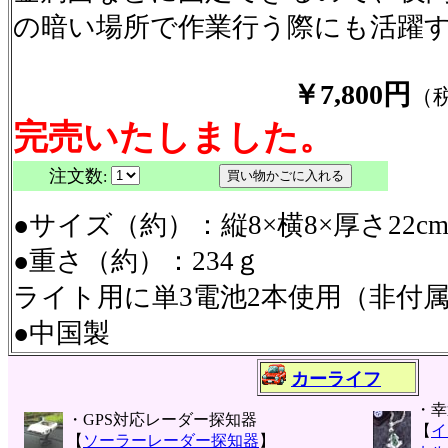
の暗い場所で作業行う際にも活躍
￥7,800円
（税
完売いたしました。
注文数
:
●サイズ（約）：縦8×横8×厚さ22cm
●重さ（約）：234ｇ
ライト用に単3電池2本使用（非付
●中国製
カーライフ
・幸
・GPS対応レーダー探知器
【
イ
【
ソーラーレーダー探知器
】