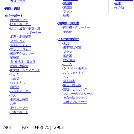
│ └
カロリー計
│ ├
除湿機
│ ├
金庫
│
│ ├
加湿器
│ └
その他
├
美白・美肌
│
│ ├
ファン
│
├
体をサポート
│ └
酸素
│
│ ├
腰サポーター
├
お掃除・お洗濯
│ ├
ひざサポーター
│ ├
掃除機・クリーナー
│ ├
ひじ・足首・手首・肩
│ └
その他
│ │
サポーター
│
│ ├
足裏・足指補正
├
こいつは便利だ
│ ├
クッション
│ ├
工具
│ ├
ストレッチャー
│ ├
携帯電話関連
│ ├
マッサージャー
│ ├
ブラシ
│ ├
健康アクセサリー
│ ├
拡声器
│ ├
補聴器
│ ├
靴関連品
│ ├
鼻･喉洗浄、吸入器
│ ├
ゲーム
│ ├
呼吸筋力増強
│ ├
ラジコン・モデル
│ ├
拡大鏡・シニアグラス
│ ├
おもちゃ・トイ
│ ├
耳かき
│ ├
ＡＶ
│ ├
つめ切り
│ ├
電子辞書
│ ├
つまようじ
│ ├
集音・防音器
│ ├
血圧計
│ ├
置物・ヒーリング
│ ├
ヘルスメーター
│ ├
シルバーのピルケース
│ ├
つえ
│ ├
物忘れ防止グッズ
│ ├
低周波治療器
│ └
ズボンプレッサー
│ ├
お灸
│
│ ├
足ウォーマー
│ └
介護サポート
│
クリッパーツー T
2961 Fax 046(875）2962