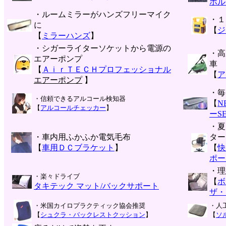
ホル
・ルームミラーがハンズフリーマイク
・１
に
【
ジ
【
ミラーハンズ
】
・シガーライターソケットから電源の
・高
エアーポンプ
車
【
ＡｉｒＴＥＣＨプロフェッショナル
【
ア
エアーポンプ
】
・毎
・信頼できるアルコール検知器
【
N
【
アルコールチェッカー
】
ーS
・夏
・車内用ふかふか電気毛布
ター
【
車用ＤＣブラケット
】
【
快
ポー
・理
・楽々ドライブ
【
ボ
タキテック マット/バックサポート
ザ・
・米国カイロプラクティック協会推奨
・人
【
シュクラ・バックレストクッション
】
【
ソ