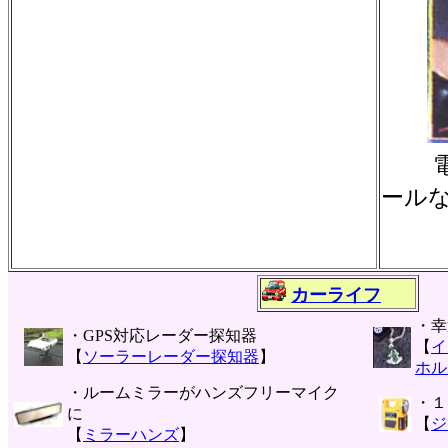
電源
ール
カーライフ
・幸
・GPS対応レーダー探知器
【
イ
【
ソーラーレーダー探知器
】
ホル
・ルームミラーがハンズフリーマイク
・１
に
【
ジ
【
ミラーハンズ
】