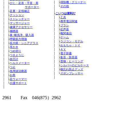
│ ├
掃除機・クリーナー
│ ├
ひじ・足首・手首・肩
│ └
その他
│ │
サポーター
│
│ ├
足裏・足指補正
├
こいつは便利だ
│ ├
クッション
│ ├
工具
│ ├
ストレッチャー
│ ├
携帯電話関連
│ ├
マッサージャー
│ ├
ブラシ
│ ├
健康アクセサリー
│ ├
拡声器
│ ├
補聴器
│ ├
靴関連品
│ ├
鼻･喉洗浄、吸入器
│ ├
ゲーム
│ ├
呼吸筋力増強
│ ├
ラジコン・モデル
│ ├
拡大鏡・シニアグラス
│ ├
おもちゃ・トイ
│ ├
耳かき
│ ├
ＡＶ
│ ├
つめ切り
│ ├
電子辞書
│ ├
つまようじ
│ ├
集音・防音器
│ ├
血圧計
│ ├
置物・ヒーリング
│ ├
ヘルスメーター
│ ├
シルバーのピルケース
│ ├
つえ
│ ├
物忘れ防止グッズ
│ ├
低周波治療器
│ └
ズボンプレッサー
│ ├
お灸
│
│ ├
足ウォーマー
│ └
介護サポート
│
クリッパーツー T
2961 Fax 046(875）2962