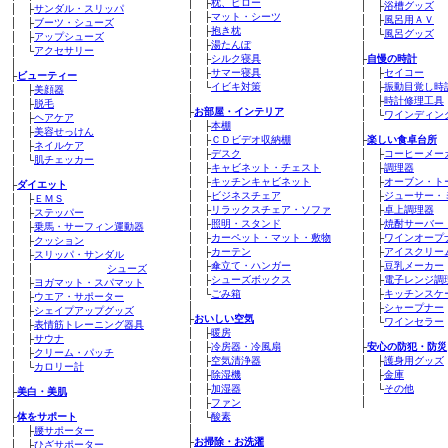
│ ├
枕、ピロー
│ ├
浴槽グッズ
│ ├
サンダル・スリッパ
│ ├
マット・シーツ
│ ├
風呂用ＡＶ
│ ├
ブーツ・シューズ
│ ├
抱き枕
│ └
風呂グッズ
│ ├
アップシューズ
│ ├
湯たんぽ
│
│ └
アクセサリー
│ ├
シルク寝具
├
自慢の時計
│
│ ├
サマー寝具
│ ├
セイコー
├
ビューティー
│ └
イビキ対策
│ ├
振動目覚し時
│ ├
美顔器
│
│ ├
時計修理工具
│ ├
脱毛
├
お部屋・インテリア
│ └
ワインディン
│ ├
ヘアケア
│ ├
本棚
│
│ ├
美容せっけん
│ ├
ＣＤビデオ収納棚
├
楽しい食卓台所
│ ├
ネイルケア
│ ├
デスク
│ ├
コーヒーメー
│ └
肌チェッカー
│ ├
キャビネット・チェスト
│ ├
調理器
│
│ ├
キッチンキャビネット
│ ├
オーブン・ト
├
ダイエット
│ ├
ビジネスチェア
│ ├
ジューサー・
│ ├
ＥＭＳ
│ ├
リラックスチェア・ソファ
│ ├
卓上調理器
│ ├
ステッパー
│ ├
照明・スタンド
│ ├
焼酎サーバー
│ ├
乗馬・サーフィン運動器
│ ├
カーペット・マット・敷物
│ ├
ワインオープ
│ ├
クッション
│ ├
カーテン
│ ├
アイスクリー
│ ├
スリッパ・サンダル
│ ├
傘立て・ハンガー
│ ├
豆乳メーカー
│ │
シューズ
│ ├
シューズボックス
│ ├
電子レンジ調
│ ├
ヨガマット・スパマット
│ └
ごみ箱
│ ├
キッチンスケ
│ ├
ウエア・サポーター
│
│ ├
シャープナー
│ ├
シェイプアップグッズ
├
おいしい空気
│ └
ワインセラー
│ ├
表情筋トレーニング器具
│ ├
暖房
│
│ ├
サウナ
│ ├
冷房器・冷風扇
├
安心の防犯・防災
│ ├
クリーム・パッチ
│ ├
空気清浄器
│ ├
護身用グッズ
│ └
カロリー計
│ ├
除湿機
│ ├
金庫
│
│ ├
加湿器
│ └
その他
├
美白・美肌
│
│ ├
ファン
│
├
体をサポート
│ └
酸素
│
│ ├
腰サポーター
├
お掃除・お洗濯
│ ├
ひざサポーター