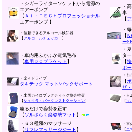
・シガーライターソケットから電源の
・高
エアーポンプ
車
【
ＡｉｒＴＥＣＨプロフェッショナル
【
ア
エアーポンプ
】
・毎
・信頼できるアルコール検知器
【
N
【
アルコールチェッカー
】
ーS
・夏
・車内用ふかふか電気毛布
ター
【
車用ＤＣブラケット
】
【
快
ポー
・理
・楽々ドライブ
【
ボ
タキテック マット/バックサポート
ザ・
・米国カイロプラクティック協会推奨
・人
【
シュクラ・バックレストクッション
】
【
ソ
座るだけで姿勢を正す
【
ソルボらく楽姿勢マット
】
・６３種類のマッサージ
・車
【
リフレマッサージジート
】
【
エ