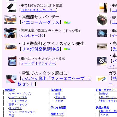
・車で120Ｗの100ボルト電源
・車
【
ＤＣ/ＡＣインバーター
】
【
ド
・高機能サンバイザー
・旅
【
イエローカーグラス
】
【
ト
・高圧水流で洗車はラクラク（ドイツ製）
・車
【
ケルヒャー210
】
【
イ
・ＵＶ殺菌灯とマイナスイオン発生
・光
【
ＵＶ灯付空気清浄器
】
【
光
・車
・車内にマイナスイオンを放出
【
パ
【
オートデオドライザー
】
ト）
・雪道でのスタック脱出に
ガラ
【
かんたん脱出「スノーエスケープ」2
【
熱
枚セット
】
ー」
┌
お洒落に
├
悩み解消
├
お庭・エクステリ
│ ├
セーター・ブルゾン
│ ├
禁煙
│ ├
焼却炉
│ ├
シャツ・ベスト
│ ├
水虫・他
│ ├
ガーデンカー
│ ├
アンダーウエア
│ └
その他
│ └
害獣・害虫よ
│
│
│ ├
帽子・キャップ
├
気になる頭髪
├
快適お風呂
│ ├
サングラス
│
│ ├
追い炊き・保
│ ├
ブルト・サスペンダー
├
快眠グッズ
│ ├
入浴剤
│ ├
手袋