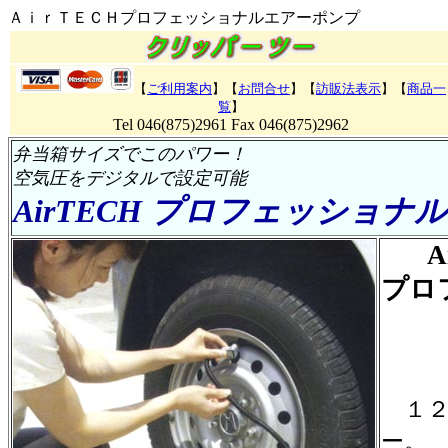
ＡｉｒＴＥＣＨプロフェッショナル
エアーポンプ
【
ご利用案内
】【
お問合せ
】【
訪販法表示
】【
商品一
覧
】
Tel 046(875)2961 Fax 046(875)2962
弁当箱サイズでこのパワー！
空気圧をデジタルで設定可能
AirTECH プロフェッショ
A
プロ
１２
ー。