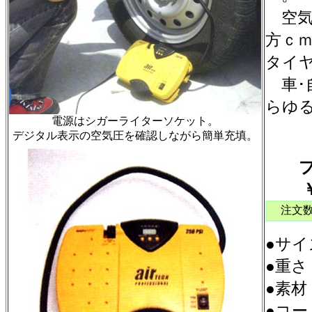
空気圧
方ｃ
タイ
車･
らゆ
電源はシガーライターソケット。
デジタル表示の空気圧を確認しながら簡単充填。
プロ
注文
●サイズ
●重さ
●素材
●コ