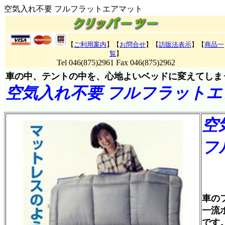
空気入れ不要 フルフラットエアマット
【
ご利用案内
】【
お問合せ
】【
訪販法表示
】【
商品一
覧
】
Tel 046(875)2961 Fax 046(875)2962
車の中、テントの中を、心地よいベッドに変えてしま
空気入れ不要 フルフラット
空
フ
商
車の
一流
です