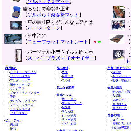
【
ソルボラク楽マット
】
座るだけで姿勢を正す
・
【
ソルボらく楽姿勢マット
】
【
・車の乗り降りがこんなに楽とは
・
【
イージーターン
】
【
・車中泊に
・
【
ニューフラットマットシート
】
【
・
・パーソナル小型ウイルス除去器
【
【
スーパープラズマ イオナイザー
】
ト
┌
お洒落に
├
悩み解消
├
お庭・エクステリ
│ ├
セーター・ブルゾン
│ ├
禁煙
│ ├
焼却炉
│ ├
シャツ・ベスト
│ ├
水虫・他
│ ├
ガーデンカー
│ ├
アンダーウエア
│ └
その他
│ └
害獣・害虫よ
│
│
│ ├
帽子・キャップ
├
気になる頭髪
├
快適お風呂
│ ├
サングラス
│
│ ├
追い炊き・保
│ ├
ブルト・サスペンダー
├
快眠グッズ
│ ├
入浴剤
│ ├
手袋
│ ├
枕、ピロー
│ ├
浴槽グッズ
│ ├
サンダル・スリッパ
│ ├
マット・シーツ
│ ├
風呂用ＡＶ
│ ├
ブーツ・シューズ
│ ├
抱き枕
│ └
風呂グッズ
│ ├
アップシューズ
│ ├
湯たんぽ
│
│ └
アクセサリー
│ ├
シルク寝具
├
自慢の時計
│
│ ├
サマー寝具
│ ├
セイコー
├
ビューティー
│ └
イビキ対策
│ ├
振動目覚し時
│ ├
美顔器
│
│ ├
時計修理工具
│ ├
脱毛
├
お部屋・インテリア