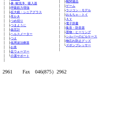
│ ├
靴関連品
│ ├
鼻･喉洗浄、吸入器
│ ├
ゲーム
│ ├
呼吸筋力増強
│ ├
ラジコン・モデル
│ ├
拡大鏡・シニアグラス
│ ├
おもちゃ・トイ
│ ├
耳かき
│ ├
ＡＶ
│ ├
つめ切り
│ ├
電子辞書
│ ├
つまようじ
│ ├
集音・防音器
│ ├
血圧計
│ ├
置物・ヒーリング
│ ├
ヘルスメーター
│ ├
シルバーのピルケース
│ ├
つえ
│ ├
物忘れ防止グッズ
│ ├
低周波治療器
│ └
ズボンプレッサー
│ ├
お灸
│
│ ├
足ウォーマー
│ └
介護サポート
│
クリッパーツー T
2961 Fax 046(875）2962