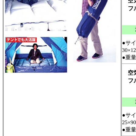
空気
フル
￥
●サイ
30×1
●重
空気
フル
￥
●サイ
25×
●重