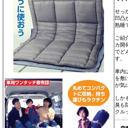
せっ
凹凸
熟睡
ご紹
カ開
でど
す。
車内
を敷
が気
しか
臭も
クル