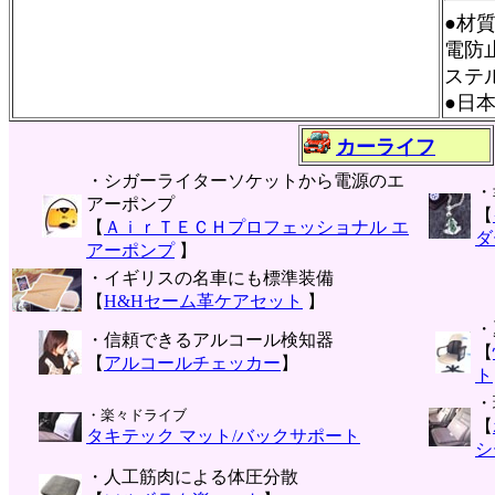
●材
電防
ステ
●日
カーライフ
・シガーライターソケットから電源のエ
・
アーポンプ
【
【
ＡｉｒＴＥＣＨプロフェッショナル エ
ダ
アーポンプ
】
・イギリスの名車にも標準装備
【
H&Hセーム革ケアセット
】
・
・信頼できるアルコール検知器
【
【
アルコールチェッカー
】
ト
・
・楽々ドライブ
【
タキテック マット/バックサポート
シ
・人工筋肉による体圧分散