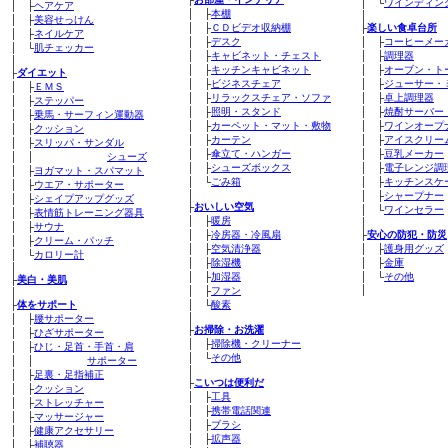
│ └
ワインディン
│ ├
ヘアケア
│ ├
本棚
│
│ ├
美容せっけん
│ ├
ＣＤビデオ収納棚
├
楽しい食卓台所
│ ├
ネイルケア
│ ├
デスク
│ ├
コーヒーメー
│ └
肌チェッカー
│ ├
キャビネット・チェスト
│ ├
調理器
│
│ ├
キッチンキャビネット
│ ├
オーブン・ト
├
ダイエット
│ ├
ビジネスチェア
│ ├
ジューサー・
│ ├
ＥＭＳ
│ ├
リラックスチェア・ソファ
│ ├
卓上調理器
│ ├
ステッパー
│ ├
照明・スタンド
│ ├
焼酎サーバー
│ ├
乗馬・サーフィン運動器
│ ├
カーペット・マット・敷物
│ ├
ワインオープ
│ ├
クッション
│ ├
カーテン
│ ├
アイスクリー
│ ├
スリッパ・サンダル
│ ├
傘立て・ハンガー
│ ├
豆乳メーカー
│ │
シューズ
│ ├
シューズボックス
│ ├
電子レンジ調
│ ├
ヨガマット・スパマット
│ └
ごみ箱
│ ├
キッチンスケ
│ ├
ウエア・サポーター
│
│ ├
シャープナー
│ ├
シェイプアップグッズ
├
おいしい空気
│ └
ワインセラー
│ ├
表情筋トレーニング器具
│ ├
暖房
│
│ ├
サウナ
│ ├
冷房器・冷風扇
├
安心の防犯・防災
│ ├
クリーム・パッチ
│ ├
空気清浄器
│ ├
護身用グッズ
│ └
カロリー計
│ ├
除湿機
│ ├
金庫
│
│ ├
加湿器
│ └
その他
├
美白・美肌
│
│ ├
ファン
│
├
体をサポート
│ └
酸素
│
│ ├
腰サポーター
├
お掃除・お洗濯
│ ├
ひざサポーター
│ ├
掃除機・クリーナー
│ ├
ひじ・足首・手首・肩
│ └
その他
│ │
サポーター
│
│ ├
足裏・足指補正
├
こいつは便利だ
│ ├
クッション
│ ├
工具
│ ├
ストレッチャー
│ ├
携帯電話関連
│ ├
マッサージャー
│ ├
ブラシ
│ ├
健康アクセサリー
│ ├
拡声器
│ ├
補聴器