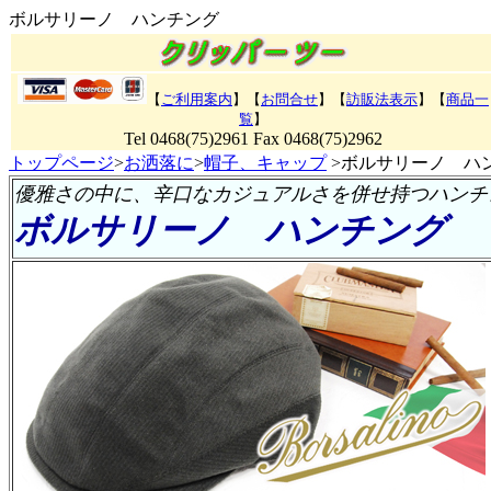
ボルサリーノ ハンチング
【
ご利用案内
】【
お問合せ
】【
訪販法表示
】【
商品一
覧
】
Tel 0468(75)2961 Fax 0468(75)2962
トップページ
>
お洒落に
>
帽子、キャップ
>ボルサリーノ ハ
優雅さの中に、辛口なカジュアルさを併せ持つハンチ
ボルサリーノ ハンチング