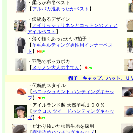
・柔らか布帛ベスト
【
アルパカ混あったかベスト
】
・伝統あるデザイン
【
アイリッシュリネンとコットンのフェア
アイルベスト
】
・薄く軽くあったかい3拍子！
【
羊毛キルティング男性用インナーベス
ト
】
・羽毛でポッカポカ
【
メリノン大人の半てん
】
帽子―キャップ、ハット、Ｕ
・伝統的スタイル
【
ペニッシュミント ハンティングキャッ
プ
】
・アイルランド製 天然羊毛１００％
【
マクロス ツイードハンティングキャッ
プ
】
・だわり抜いた柿渋生地を採用
【
壺渋染めハンチングキャップ
】