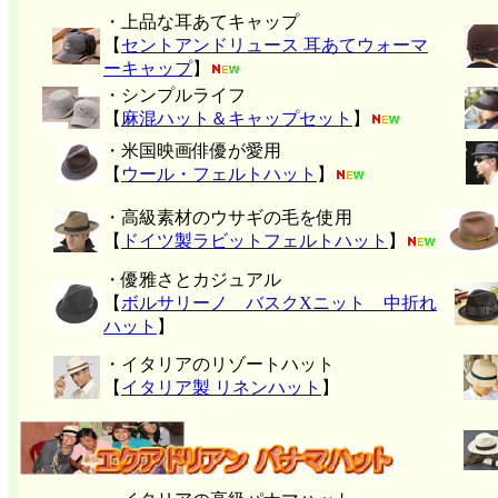
・上品な耳あてキャップ
【
セントアンドリュース 耳あてウォーマ
ーキャップ
】
・シンプルライフ
【
麻混ハット＆キャップセット
】
・米国映画俳優が愛用
【
ウール・フェルトハット
】
・高級素材のウサギの毛を使用
【
ドイツ製ラビットフェルトハット
】
・優雅さとカジュアル
【
ボルサリーノ バスクXニット 中折れ
ハット
】
・イタリアのリゾートハット
【
イタリア製 リネンハット
】