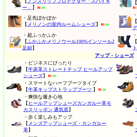
【
ノンスリッププロテクター「スパイキ
ー」
】
・足先ぽかぽか
【
メリノンの室内ルームシューズ
】
・超ふっかふか
【
ふかふかメリノウール100%インソール2
足組
】
アップ・シューズ
・ビジネスにぴったり
【
牛床革ストレートチップ ヒールアップ
シューズ
】
・スマートなハーフブーツタイプ
【
牛革キップストラップブーツ
】
・爽快な履き心地
【
ヒールアップシューズカンガルー革モ
カスリッポン 通気底
】
・歩く楽しみもアップ
【
メンズアップシューズ・カンガルー
革
】