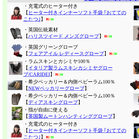
・充電式のヒーター付き
【
ヒーター付きインナーソフト手袋 ｢おてての
こたつ｣
】
・英国伝統素材
【
ハリスツイード メンズグローブ
】
・英国グリーングローブ
【
フェアアイル レディースグローブ
】
・ラムスキンとカシミヤ100％
【
イタリア製ラムスキンカシミヤグロー
ブ/CARIDEI
】
・希少ペッカリー＆内側ベビーラム100％
【
NEWペッカリーグローブ
】
・希少ペッカリー＆内側ベビーラム100％
【
ディアスキングローブ
】
・指が自由に使える
【
英国製ムートンハンティンググローブ
】
・充電式のヒーター付き
【
ヒーター付きインナーソフト手袋 ｢おてての
こたつ｣
】