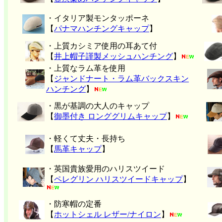
・イタリア製モンタッポーネ
【
パナマハンチングキャップ
】
・上質カシミア使用の耳あて付
【
井上帽子謹製メッシュハンチング
】
・上質なラム革を使用
【
ジャンドナート・ラム革バックスキン
ハンチング
】
・黒が基調の大人のキャップ
【
御墨付き ロンググリムキャップ
】
・軽くて丈夫・長持ち
【
馬革キャップ
】
・英国貴族愛用のハリスツイード
【
ペレグリン ハリスツイードキャップ
】
・防寒帽の定番
【
ホットシェル レザー/ナイロン
】