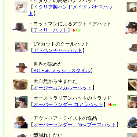
・イタリアの高級パナマハット
【
イタリア製ハンドメイド パナマハッ
ト
】
・ヨットマンによるアウトドアハット
【
ティリーハット
】
・UVカットのクールハット
【
アドベンチャーハット
】
・世界が認めた
【
BC Hats メッシュスタイル
】
・大自然から生まれた
【
オージーカンガルーハット
】
・オーストラリアンハットのトラッド
【
オーバーランダー コアラハット
】
・アウトドア・テイストの逸品
【
オーバーランダー Newブーマハット
】
・型崩れしない