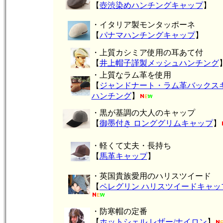
【
壺渋染めハンチングキャップ
】
・イタリア製モンタッポーネ
【
パナマハンチングキャップ
】
・上質カシミア使用の耳あて付
【
井上帽子謹製メッシュハンチング
・上質なラム革を使用
【
ジャンドナート・ラム革バックス
ハンチング
】
・黒が基調の大人のキャップ
【
御墨付き ロンググリムキャップ
】
・軽くて丈夫・長持ち
【
馬革キャップ
】
・英国貴族愛用のハリスツイード
【
ペレグリン ハリスツイードキャッ
・防寒帽の定番
【
ホットシェル レザー/ナイロン
】