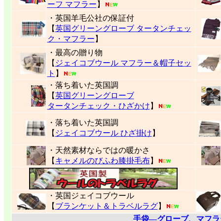
ーフ マフラー
】
・英国羊毛公社の保証付
【
英国グリーングローブ タータンチェッ
ク・マフラー
】
・最高の贈り物
【
ジェイコブウール マフラー＆帽子セッ
ト
】
・落ち着いた英国調
【
英国グリーングローブ
タータンチェック・ひざかけ
】
・落ち着いた英国調
【
ジェイコブウール ひざ掛け
】
・天然素材ならではの暖かさ
【
キャメルのびふわ膝掛毛布
】
・英国ジェイコブウール
【
ブランケット＆トラベルラグ
】
手袋―グローブ、マフラ