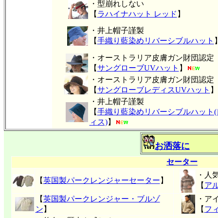
・型崩れしない
【
ラハイナハット レッド
】
・井上帽子謹製
【
手織り藍染めリバーシブルハット
・オーストラリア皮膚ガン財団認定
【
サングローブUVハット
】
・オーストラリア皮膚ガン財団認定
【
サングローブレディスUVハット
】
・井上帽子謹製
【
手織り藍染めリバーシブルハット(
ィス)
】
お洒落に
セーター
・人
【
英国製パークレンジャーセーター
】
【
ア
【
英国製パークレンジャー・ブルゾ
・ア
ン
】
【
フ