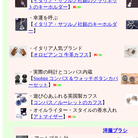
【
イタリア・サツルノ社銀のクラリネッ
トのキーホルダー
】
・幸運を呼ぶ
【
イタリア・サツルノ社銀のキーホルダ
ー
】
・イタリア人気ブランド
【
オロビアンコ 牛革カフス
】
・実際の時計とコンパス内蔵
【
Snobist コンパス＆ウォッチボタンカバ
ーセット
】
・遊び心あふれる英国製カフス
【
コンパス／ルーレットのカフス
】
・オイルライター・スタイルの香水入れ
【
アトマイザー
】
洋服ブラシ