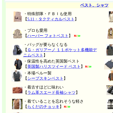
ベスト、シャツ
・特殊部隊・ＦＢＩも使用
【
5.11
・タクティカルベスト
】
・プロも愛用
【
ハーバー フォトベスト
】
・バッグが要らなくなる
【
Ｇ・ガリアーノ １１ポケット多機能デ
ニムベスト
】
・保温性を高めた英国製ベスト
【
英国製ハリスツイード ベスト
】
・本場ペルー製
【
シープスキンベスト
】
・着古すほどに味わい
【
ラム革スエード長袖シャツ
】
・着ていることを忘れそうな軽さ
【
らくだのチョッキ
】