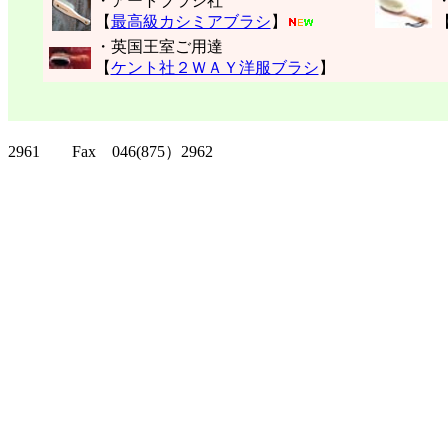
・アートブラシ社
【
最高級カシミアブラシ
】
・英国王室ご用達
【
ケント社２ＷＡＹ洋服ブラシ
】
クリッパーツー T
2961 Fax 046(875）2962