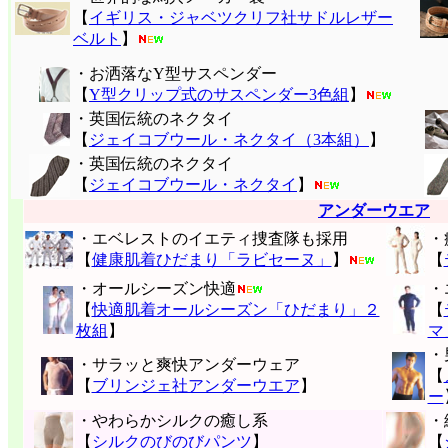
【
イギリス・ジャベツクリフ社サドルレザー
ベルト
】
・お洒落なY型サスペンダー
【
Y型クリップ式のサスペンダー3色組
】
・英国伝統のネクタイ
【
ジェイコブウール・ネクタイ（3本組）
】
・英国伝統のネクタイ
【
ジェイコブウール・ネクタイ
】
アンダーウエア
・エベレストのイエティ捜査隊も採用
・
【
健康肌着ひだまり「ラビセーヌ」
】
【
・オールシーズン快適
・
【
快適肌着オールシーズン「ひだまり」２
【
枚組
】
マ
・
・サラッと爽快アンダーウェア
【
【
ブリンジェ社アンダーウエア
】
ー
・やわらかシルクの癒し系
・
【
シルクのびのびパンツ
】
【