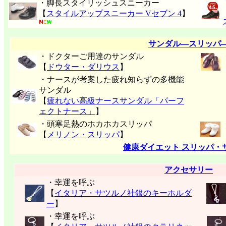
・脚長スタイリッシュスニーカー
【
スタイルアップスニーカー Vセブン 4
】
サンダル―スリッパ
・ドクターご用達のサンダル
【
ドウター・ダリウス
】
・ナースが考案した疲れ知らずの多機能
サンダル
【
疲れない高級ナースサンダル「パーフ
ェクトナース」
】
・頭寒足熱のホカホカスリッパ
【
メリノン・スリッパ
】
健康ダイエット スリッパ・
アクセサリー
・幸運を呼ぶ
【
イタリア・サツルノ社銀のキーホルダ
ー
】
・幸運を呼ぶ