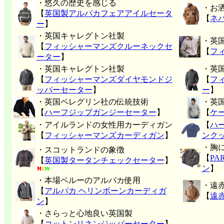
・悠久の歴史を感じる
・お
【
英国製アルパカフェアアイルセータ
【
ネ
ー
】
・英国キャレグトン社製
・英
【
フィッシャーマンズクルーネックセ
【
フ
ーター
】
・英国キャレグトン社製
・英
【
フィッシャーマンズダイヤモンドジ
【
フ
ッパーセーター
】
ー
】
・英国ペレグリン社の伝統技術
・英
【
ハーフジップガンジーセーター
】
【
ケ
・アイルランドの女性用カーディガン
【
ハ
【
フィッシャーマンズカーディガン
】
ンク
・胸
・スコットランドの象徴
【
P
【
英国製タータンチェックセーター
】
ン
】
・本場ペルーのアルパカ使用
・遠
【
アルパカ ヘリンボーンカーディガ
【
遠
ン
】
・さらっと心地良い英国製
【
コットンリネンジッパーセーター
】