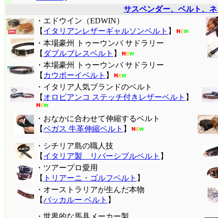
サスペンダー、ベルト、ネ
・エドウイン（EDWIN）
【
イタリアンレザーギャルソンベルト
】
・本場豪州 トゥーウンバ サドラリー
【
ダブルブレスベルト
】
・本場豪州 トゥーウンバ サドラリー
【
カウボーイベルト
】
・イタリア人気ブランドのベルト
【
オロビアンコ ステッチ付きレザーベルト
】
・おなかに合わせて伸縮するベルト
【
ベガス 牛革伸縮ベルト
】
・シチリア島の職人技
【
イタリア製 リバーシブルベルト
】
・ツアープロ愛用
【
トリアーニ・ゴルフベルト
】
・オーストラリアが生んだ本物
【
バッカルー ベルト
】
・世界的な馬具メーカー製