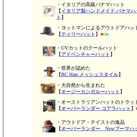
・イタリアの高級パナマハット
【
イタリア製ハンドメイド パナマハ
ト
】
・ヨットマンによるアウトドアハッ
【
ティリーハット
】
・UVカットのクールハット
【
アドベンチャーハット
】
・世界が認めた
【
BC Hats メッシュスタイル
】
・大自然から生まれた
【
オージーカンガルーハット
】
・オーストラリアンハットのトラッ
【
オーバーランダー コアラハット
】
・アウトドア・テイストの逸品
【
オーバーランダー Newブーマハ