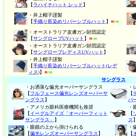
【
ラハイナハット レッド
】
・井上帽子謹製
【
手織り藍染めリバーシブルハット
】
・オーストラリア皮膚ガン財団認定
【
サングローブUVハット
】
・オーストラリア皮膚ガン財団認定
【
サングローブレディスUVハット
】
・井上帽子謹製
【
手織り藍染めリバーシブルハット(レデ
ィス)
】
サングラス
・お洒落な偏光オーバーサングラス
・
【
フルフェース偏光レンズオーバーサ
【
ングラス
】
バ
・アメリカ眼科医療機関も推奨
・
【
イーグルアイズ「オーバーフィット
【
サングラス」
】
ス
・眼鏡の上から掛けられる
・
【
偏光レンズオーバーサングラス
】
【