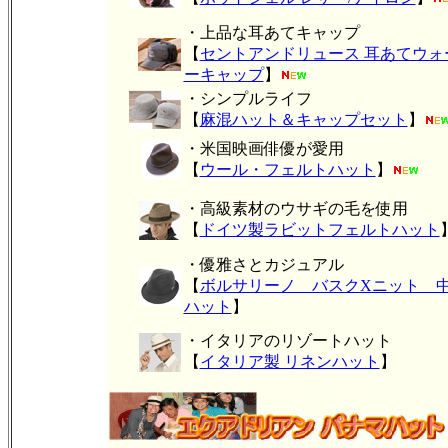
・上品な耳あてキャップ
【
セントアンドリュース 耳あてウォ
ーキャップ
】
・シンプルライフ
【
麻混ハット＆キャップセット
】
・米国映画俳優が愛用
【
ウール・フェルトハット
】
・高級素材のウサギの毛を使用
【
ドイツ製ラビットフェルトハット
・優雅さとカジュアル
【
ボルサリーノ バスクXニット 
ハット
】
・イタリアのリゾートハット
【
イタリア製 リネンハット
】