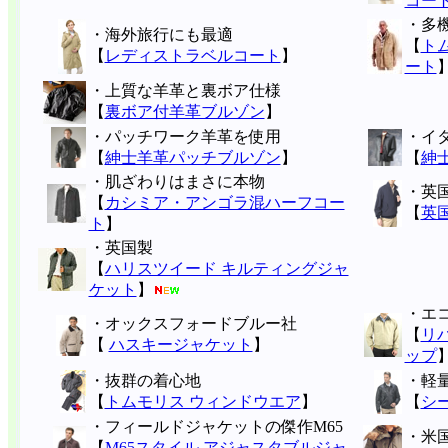
コー
・多
・海外旅行にも最適
【
ト
【
レディストラベルコート
】
ート
・上質な羊革と裏ボア仕様
【
裏ボア付羊革ブルゾン
】
・パッチワーク羊革を使用
・イタ
【
紳士羊革パッチブルゾン
】
【
紳
・肌ざわりはまさに本物
・英国
【
カシミア・アンゴラ混ハーフコー
【
英
ト
】
・英国製
【
ハリスツイード キルティングジャ
ケット
】
・エ
・オックスフォードブルー社
【
リ
【
ハスキージャケット
】
ップ
・抜群の着心地
・軽
【
トムモリス ウィンドウエア
】
【
シ
・フィールドジャケットの傑作M65
・米
【
M65スタイル アジャスタブルジャ