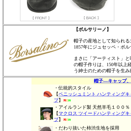
【ボルサリーノ】
帽子の産地として知られる
1857年にジュセッペ・ボ
まさに「アーティスト」と
の帽子作りは、150年以
う紳士のための帽子を生み
帽子―キャップ
・伝統的スタイル
【
ペニッシュミント ハンティングキ
プ
】
・アイルランド製 天然羊毛１００％
【
マクロス ツイードハンティングキ
プ
】
・だわり抜いた柿渋生地を採用