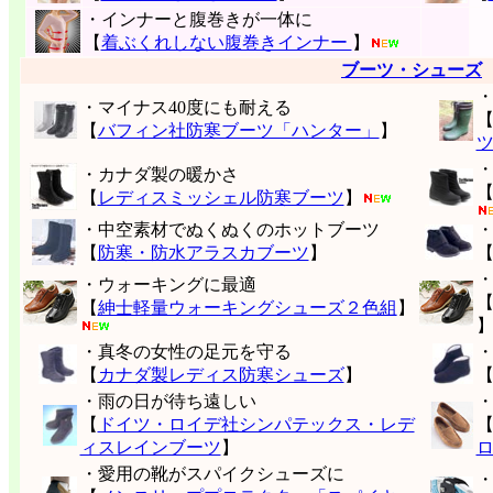
・インナーと腹巻きが一体に
【
着ぶくれしない腹巻きインナー
】
ブーツ・シューズ
・マイナス40度にも耐える
【
バフィン社防寒ブーツ「ハンター」
】
・カナダ製の暖かさ
【
レディスミッシェル防寒ブーツ
】
・中空素材でぬくぬくのホットブーツ
【
防寒・防水アラスカブーツ
】
・ウォーキングに最適
【
紳士軽量ウォーキングシューズ２色組
】
・真冬の女性の足元を守る
【
カナダ製レディス防寒シューズ
】
・雨の日が待ち遠しい
【
ドイツ・ロイデ社シンパテックス・レデ
ィスレインブーツ
】
・愛用の靴がスパイクシューズに