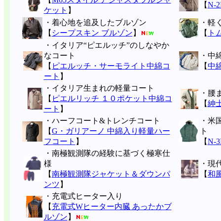
【
N-
ケット
】
・着心地を追及したブルゾン
・軽
【
シープスキン ブルゾン
】
【
ト
・イタリア“ピエルッチ”のしなやか
なコート
・中
【
ピエルッチ・サーモライト中綿コ
【
中
ート
】
・イタリア生まれの軽量コート
・腰
【
ピエルリッチ １０ポケット中綿コ
【
紳
ート
】
・ハーフコート&トレンチコート
・米
【
G・ガリアーノ 中綿入り軽量ハー
ト
フコート
】
【
N-
・南極観測隊の経験に基づく極寒仕
様
・現
【
南極観測隊ジャケット＆ダウンパ
【
和
ンツ
】
・充電式ヒーター入り
【
充電式Wヒーター内臓 あったかブ
ルゾン
】