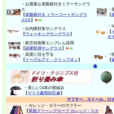
・お洒落な老眼鏡付きミラーサングラ
ス
・
【
老眼鏡付き ミラーコートサングラ
【
スEX
】
・
・白内障対策サングラス
【
【
ウォーキングサングラス
】
モ
・航空自衛隊エンブレム採用
【
超硬防弾サングラス
】
・高度に目を守る
・
【
イーグルアイ・クリップオン
】
【
傘
・美しい24本の骨組み
【
ゲリラ豪雨対応傘
】
マフラー、ストール、ひ
・カレッジ・カラーのマフラー
【
英国グリーングローブ カレッジ・スカ