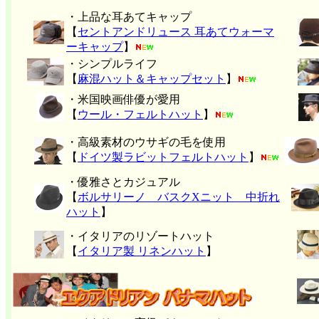
・上品な耳あてキャップ
【
セントアンドリュース 耳あてウォーマ
ーキャップ
】
・シンプルライフ
【
麻混ハット＆キャップセット
】
・米国映画俳優が愛用
【
ウール・フェルトハット
】
・高級素材のウサギの毛を使用
【
ドイツ製ラビットフェルトハット
】
・優雅さとカジュアル
【
ボルサリーノ バスクXニット 中折れ
ハット
】
・イタリアのリゾートハット
【
イタリア製 リネンハット
】