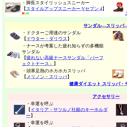
・脚長スタイリッシュスニーカー
【
スタイルアップスニーカー Vセブン 4
】
サンダル―スリッパ
・ドクターご用達のサンダル
【
ドウター・ダリウス
】
・ナースが考案した疲れ知らずの多機能
サンダル
【
疲れない高級ナースサンダル「パーフ
ェクトナース」
】
・頭寒足熱のホカホカスリッパ
【
メリノン・スリッパ
】
健康ダイエット スリッパ・
アクセサリー
・幸運を呼ぶ
【
イタリア・サツルノ社銀のキーホルダ
ー
】
・幸運を呼ぶ