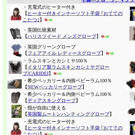
・充電式のヒーター付き
【
ヒーター付きインナーソフト手袋 ｢おてての
こたつ｣
】
・英国伝統素材
【
ハリスツイード メンズグローブ
】
・英国グリーングローブ
【
フェアアイル レディースグローブ
】
・ラムスキンとカシミヤ100％
【
イタリア製ラムスキンカシミヤグロー
ブ/CARIDEI
】
・希少ペッカリー＆内側ベビーラム100％
【
NEWペッカリーグローブ
】
・希少ペッカリー＆内側ベビーラム100％
【
ディアスキングローブ
】
・指が自由に使える
【
英国製ムートンハンティンググローブ
】
・充電式のヒーター付き
【
ヒーター付きインナーソフト手袋 ｢おてての
こたつ｣
】