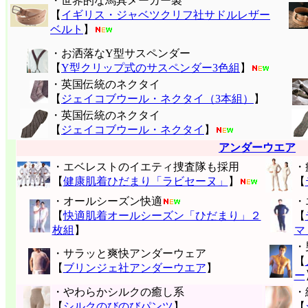
・世界的な馬具メーカー製
【
イギリス・ジャベツクリフ社サドルレザー
ベルト
】
・お洒落なY型サスペンダー
【
Y型クリップ式のサスペンダー3色組
】
・英国伝統のネクタイ
【
ジェイコブウール・ネクタイ（3本組）
】
・英国伝統のネクタイ
【
ジェイコブウール・ネクタイ
】
アンダーウエア
・エベレストのイエティ捜査隊も採用
・
【
健康肌着ひだまり「ラビセーヌ」
】
【
・オールシーズン快適
・
【
快適肌着オールシーズン「ひだまり」２
【
枚組
】
マ
・
・サラッと爽快アンダーウェア
【
【
ブリンジェ社アンダーウエア
】
ー
・やわらかシルクの癒し系
・
【
シルクのびのびパンツ
】
【