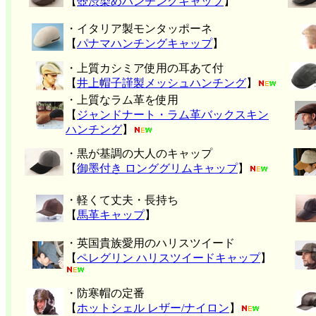
【
壺渋染めハンチングキャップ
】
・イタリア製モンタッポーネ
【
パナマハンチングキャップ
】
・上質カシミア使用の耳あて付
【
井上帽子謹製メッシュハンチング
】
・上質なラム革を使用
【
ジャンドナート・ラム革バックスキン
ハンチング
】
・黒が基調の大人のキャップ
【
御墨付き ロンググリムキャップ
】
・軽くて丈夫・長持ち
【
馬革キャップ
】
・英国貴族愛用のハリスツイード
【
ペレグリン ハリスツイードキャップ
】
・防寒帽の定番
【
ホットシェル レザー/ナイロン
】