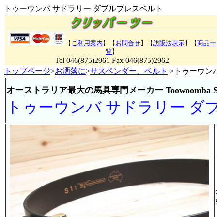
トゥーウンバ サドラリー ダブルブレスベルト
【
ご利用案内
】【
お問合せ
】【
訪販法表示
】
【
商品一
覧
】
Tel 046(875)2961 Fax 046(875)2962
トップページ
>
お洒落に
>
サスペンダー、ベルト
>トゥーウン
オーストラリア最大の馬具専門メーカー Toowoomba S
トゥーウンバ サドラリー ダ