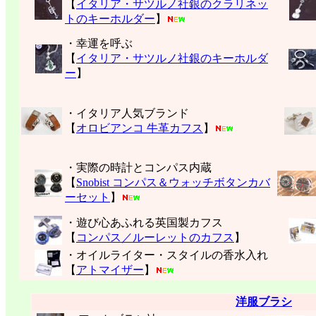
【
イタリア・サツルノ社銀のクラリネッ
トのキーホルダー
】
・幸運を呼ぶ
【
イタリア・サツルノ社銀のキーホルダ
ー
】
・イタリア人気ブランド
【
オロビアンコ 牛革カフス
】
・実際の時計とコンパス内蔵
【
Snobist コンパス＆ウォッチボタンカバ
ーセット
】
・遊び心あふれる英国製カフス
【
コンパス／ルーレットのカフス
】
・オイルライター・スタイルの香水入れ
【
アトマイザー
】
洋服ブラシ