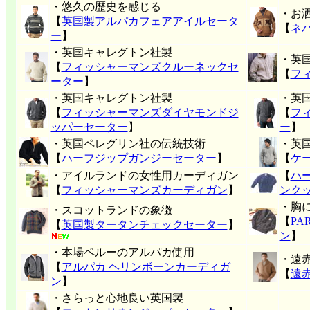
・悠久の歴史を感じる
・お
【
英国製アルパカフェアアイルセータ
【
ネ
ー
】
・英国キャレグトン社製
・英
【
フィッシャーマンズクルーネックセ
【
フ
ーター
】
・英国キャレグトン社製
・英
【
フィッシャーマンズダイヤモンドジ
【
フ
ッパーセーター
】
ー
】
・英国ペレグリン社の伝統技術
・英
【
ハーフジップガンジーセーター
】
【
ケ
・アイルランドの女性用カーディガン
【
ハ
【
フィッシャーマンズカーディガン
】
ンク
・胸
・スコットランドの象徴
【
P
【
英国製タータンチェックセーター
】
ン
】
・本場ペルーのアルパカ使用
・遠
【
アルパカ ヘリンボーンカーディガ
【
遠
ン
】
・さらっと心地良い英国製