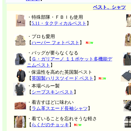
ベスト、シャツ
・特殊部隊・ＦＢＩも使用
【
5.11
・タクティカルベスト
】
・プロも愛用
【
ハーバー フォトベスト
】
・バッグが要らなくなる
【
Ｇ・ガリアーノ １１ポケット多機能デ
ニムベスト
】
・保温性を高めた英国製ベスト
【
英国製ハリスツイード ベスト
】
・本場ペルー製
【
シープスキンベスト
】
・着古すほどに味わい
【
ラム革スエード長袖シャツ
】
・着ていることを忘れそうな軽さ
【
らくだのチョッキ
】