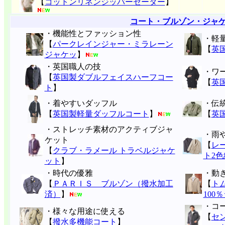
【
コットンリネンジッパーセーター
】
コート・ブルゾン・ジャ
・機能性とファッション性
・軽
【
パークレインジャー・ミラレーン
【
英
ジャケッ
】
・英国職人の技
・ワ
【
英国製ダブルフェイスハーフコー
【
英
ト
】
・着やすいダッフル
・伝
【
英国製軽量ダッフルコート
】
【
英
・ストレッチ素材のアクティブジャ
・雨
ケット
【
レ
【
クラブ・ラメール トラベルジャケ
ト2色
ット
】
・時代の優雅
・動
【
ＰＡＲＩＳ ブルゾン（撥水加工
【
ト
済）
】
100
・コ
・様々な用途に使える
【
セ
【
撥水多機能コート
】