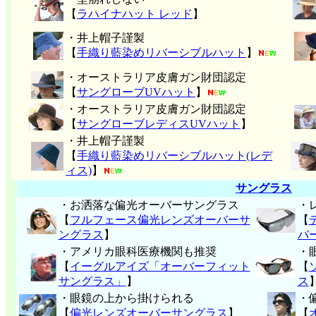
【
ラハイナハット レッド
】
・井上帽子謹製
【
手織り藍染めリバーシブルハット
】
・オーストラリア皮膚ガン財団認定
【
サングローブUVハット
】
・オーストラリア皮膚ガン財団認定
【
サングローブレディスUVハット
】
・井上帽子謹製
【
手織り藍染めリバーシブルハット(レデ
ィス)
】
サングラス
・お洒落な偏光オーバーサングラス
・
【
フルフェース偏光レンズオーバーサ
【
ングラス
】
バ
・アメリカ眼科医療機関も推奨
・
【
イーグルアイズ「オーバーフィット
【
サングラス」
】
ス
・眼鏡の上から掛けられる
・
【
偏光レンズオーバーサングラス
】
【