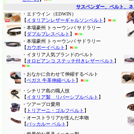
サスペンダー、ベルト、ネ
・エドウイン（EDWIN）
【
イタリアンレザーギャルソンベルト
】
・本場豪州 トゥーウンバ サドラリー
【
ダブルブレスベルト
】
・本場豪州 トゥーウンバ サドラリー
【
カウボーイベルト
】
・イタリア人気ブランドのベルト
【
オロビアンコ ステッチ付きレザーベルト
】
・おなかに合わせて伸縮するベルト
【
ベガス 牛革伸縮ベルト
】
・シチリア島の職人技
【
イタリア製 リバーシブルベルト
】
・ツアープロ愛用
【
トリアーニ・ゴルフベルト
】
・オーストラリアが生んだ本物
【
バッカルー ベルト
】