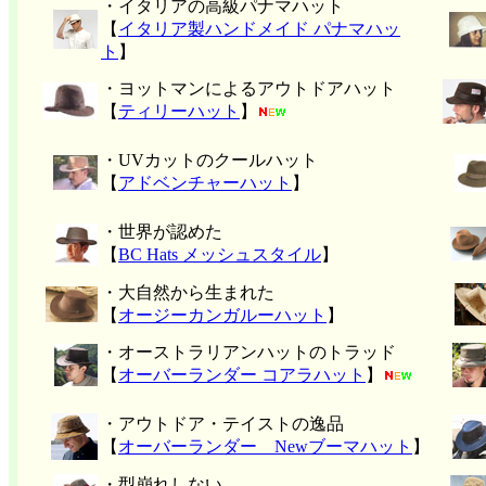
・イタリアの高級パナマハット
【
イタリア製ハンドメイド パナマハッ
ト
】
・ヨットマンによるアウトドアハット
【
ティリーハット
】
・UVカットのクールハット
【
アドベンチャーハット
】
・世界が認めた
【
BC Hats メッシュスタイル
】
・大自然から生まれた
【
オージーカンガルーハット
】
・オーストラリアンハットのトラッド
【
オーバーランダー コアラハット
】
・アウトドア・テイストの逸品
【
オーバーランダー Newブーマハット
】
・型崩れしない