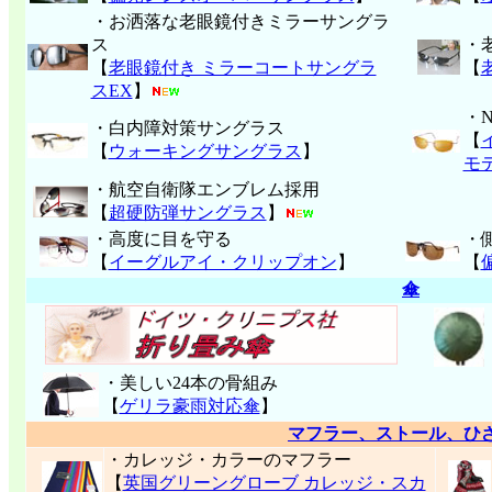
・お洒落な老眼鏡付きミラーサングラ
ス
・
【
老眼鏡付き ミラーコートサングラ
【
スEX
】
・
・白内障対策サングラス
【
【
ウォーキングサングラス
】
モ
・航空自衛隊エンブレム採用
【
超硬防弾サングラス
】
・高度に目を守る
・
【
イーグルアイ・クリップオン
】
【
傘
・美しい24本の骨組み
【
ゲリラ豪雨対応傘
】
マフラー、ストール、ひ
・カレッジ・カラーのマフラー
【
英国グリーングローブ カレッジ・スカ