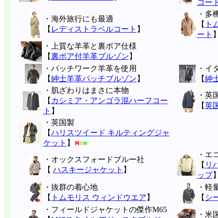
コー
・多
・海外旅行にも最適
【
ト
【
レディストラベルコート
】
ート
・上質な羊革と裏ボア仕様
【
裏ボア付羊革ブルゾン
】
・パッチワーク羊革を使用
・イタ
【
紳士羊革パッチブルゾン
】
【
紳
・肌ざわりはまさに本物
・英国
【
カシミア・アンゴラ混ハーフコー
【
英
ト
】
・英国製
【
ハリスツイード キルティングジャ
ケット
】
・エ
・オックスフォードブルー社
【
リ
【
ハスキージャケット
】
ップ
・抜群の着心地
・軽
【
トムモリス ウィンドウエア
】
【
シ
・フィールドジャケットの傑作M65
・米