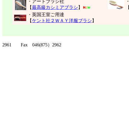
・アートブラシ社
【
最高級カシミアブラシ
】
・英国王室ご用達
【
ケント社２ＷＡＹ洋服ブラシ
】
クリッパーツー T
2961 Fax 046(875）2962