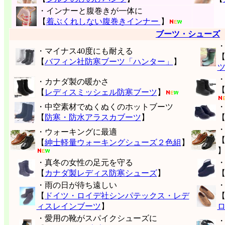
・インナーと腹巻きが一体に
【
着ぶくれしない腹巻きインナー
】
ブーツ・シューズ
・マイナス40度にも耐える
【
バフィン社防寒ブーツ「ハンター」
】
・カナダ製の暖かさ
【
レディスミッシェル防寒ブーツ
】
・中空素材でぬくぬくのホットブーツ
【
防寒・防水アラスカブーツ
】
・ウォーキングに最適
【
紳士軽量ウォーキングシューズ２色組
】
・真冬の女性の足元を守る
【
カナダ製レディス防寒シューズ
】
・雨の日が待ち遠しい
【
ドイツ・ロイデ社シンパテックス・レデ
ィスレインブーツ
】
・愛用の靴がスパイクシューズに