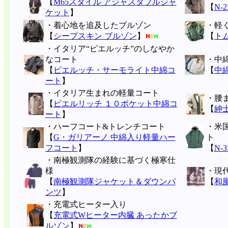
【
M65スタイル アジャスタブルジャ
【
N-
ケット
】
・着心地を追及したブルゾン
・軽
【
シープスキン ブルゾン
】
【
ト
・イタリア“ピエルッチ”のしなやか
なコート
・中
【
ピエルッチ・サーモライト中綿コ
【
中
ート
】
・イタリア生まれの軽量コート
・腰
【
ピエルリッチ １０ポケット中綿コ
【
紳
ート
】
・ハーフコート&トレンチコート
・米
【
G・ガリアーノ 中綿入り軽量ハー
ト
フコート
】
【
N-
・南極観測隊の経験に基づく極寒仕
様
・現
【
南極観測隊ジャケット＆ダウンパ
【
和
ンツ
】
・充電式ヒーター入り
【
充電式Wヒーター内臓 あったかブ
ルゾン
】