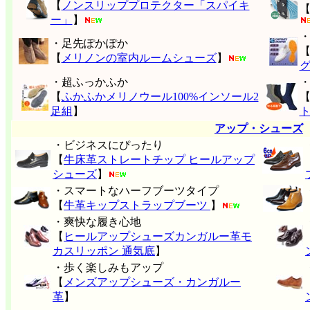
【
ノンスリッププロテクター「スパイキ
ー」
】
・足先ぽかぽか
【
メリノンの室内ルームシューズ
】
・超ふっかふか
【
ふかふかメリノウール100%インソール2
足組
】
アップ・シューズ
・ビジネスにぴったり
【
牛床革ストレートチップ ヒールアップ
シューズ
】
・スマートなハーフブーツタイプ
【
牛革キップストラップブーツ
】
・爽快な履き心地
【
ヒールアップシューズカンガルー革モ
カスリッポン 通気底
】
・歩く楽しみもアップ
【
メンズアップシューズ・カンガルー
革
】