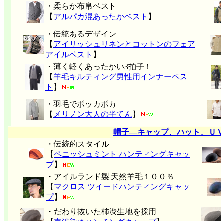
・柔らか布帛ベスト
【
アルパカ混あったかベスト
】
・伝統あるデザイン
【
アイリッシュリネンとコットンのフェア
アイルベスト
】
・薄く軽くあったかい3拍子！
【
羊毛キルティング男性用インナーベス
ト
】
・羽毛でポッカポカ
【
メリノン大人の半てん
】
帽子―キャップ、ハット、Ｕ
・伝統的スタイル
【
ペニッシュミント ハンティングキャッ
プ
】
・アイルランド製 天然羊毛１００％
【
マクロス ツイードハンティングキャッ
プ
】
・だわり抜いた柿渋生地を採用