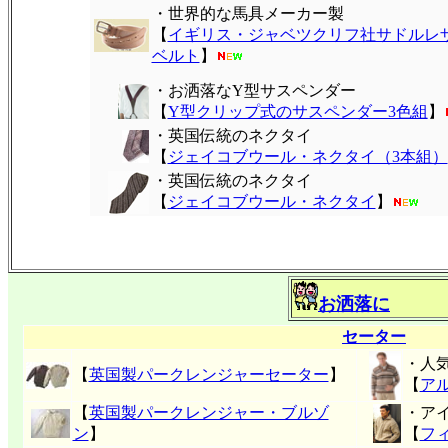
・世界的な馬具メーカー製
【
イギリス・ジャベツクリフ社サドルレ
ベルト
】
・お洒落なY型サスペンダー
【
Y型クリップ式のサスペンダー3色組
】
・英国伝統のネクタイ
【
ジェイコブウール・ネクタイ（3本組）
・英国伝統のネクタイ
【
ジェイコブウール・ネクタイ
】
お洒落に
セーター
・人
【
英国製パークレンジャーセーター
】
【
ア
【
英国製パークレンジャー・ブルゾ
・ア
ン
】
【
フ