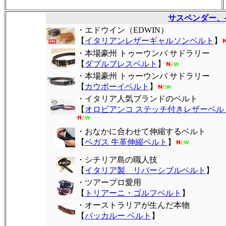
サスペンダー、
・エドウイン（EDWIN）
【
イタリアンレザーギャルソンベルト
】
・本場豪州 トゥーウンバ サドラリー
【
ダブルブレスベルト
】
・本場豪州 トゥーウンバ サドラリー
【
カウボーイベルト
】
・イタリア人気ブランドのベルト
【
オロビアンコ ステッチ付きレザーベル
・おなかに合わせて伸縮するベルト
【
ベガス 牛革伸縮ベルト
】
・シチリア島の職人技
【
イタリア製 リバーシブルベルト
】
・ツアープロ愛用
【
トリアーニ・ゴルフベルト
】
・オーストラリアが生んだ本物
【
バッカルー ベルト
】