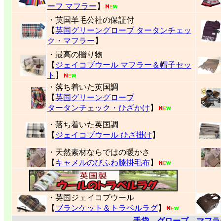
ーフ マフラー
】
・英国羊毛公社の保証付
【
英国グリーングローブ タータンチェッ
ク・マフラー
】
・最高の贈り物
【
ジェイコブウール マフラー＆帽子セッ
ト
】
・落ち着いた英国調
【
英国グリーングローブ
タータンチェック・ひざかけ
】
・落ち着いた英国調
【
ジェイコブウール ひざ掛け
】
・天然素材ならではの暖かさ
【
キャメルのびふわ膝掛毛布
】
・英国ジェイコブウール
【
ブランケット＆トラベルラグ
】
手袋―グローブ、マフラ