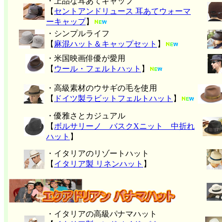
・上品な耳あてキャップ
【
セントアンドリュース 耳あてウォーマ
ーキャップ
】
・シンプルライフ
【
麻混ハット＆キャップセット
】
・米国映画俳優が愛用
【
ウール・フェルトハット
】
・高級素材のウサギの毛を使用
【
ドイツ製ラビットフェルトハット
】
・優雅さとカジュアル
【
ボルサリーノ バスクXニット 中折れ
ハット
】
・イタリアのリゾートハット
【
イタリア製 リネンハット
】
・イタリアの高級パナマハット