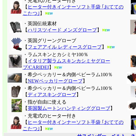
・充電式のヒーター付き
【
ヒーター付きインナーソフト手袋 ｢おてての
こたつ｣
】
・英国伝統素材
【
ハリスツイード メンズグローブ
】
・英国グリーングローブ
【
フェアアイル レディースグローブ
】
・ラムスキンとカシミヤ100％
【
イタリア製ラムスキンカシミヤグロー
ブ/CARIDEI
】
・希少ペッカリー＆内側ベビーラム100％
【
NEWペッカリーグローブ
】
・希少ペッカリー＆内側ベビーラム100％
【
ディアスキングローブ
】
・指が自由に使える
【
英国製ムートンハンティンググローブ
】
・充電式のヒーター付き
【
ヒーター付きインナーソフト手袋 ｢おてての
こたつ｣
】