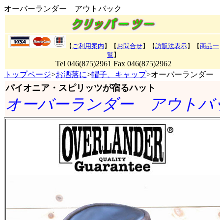
オーバーランダー アウトバック
【
ご利用案内
】【
お問合せ
】【
訪販法表示
】
【
商品一
覧
】
Tel 046(875)2961 Fax 046(875)2962
トップページ
>
お洒落に
>
帽子、キャップ
>オーバーランダー
パイオニア・スピリッツが宿るハット
オーバーランダー アウトバ