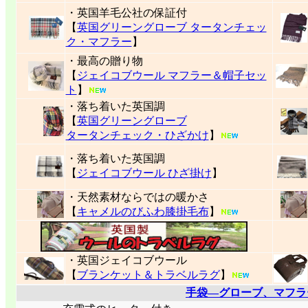
・英国羊毛公社の保証付
【
英国グリーングローブ タータンチェッ
ク・マフラー
】
・最高の贈り物
【
ジェイコブウール マフラー＆帽子セッ
ト
】
・落ち着いた英国調
【
英国グリーングローブ
タータンチェック・ひざかけ
】
・落ち着いた英国調
【
ジェイコブウール ひざ掛け
】
・天然素材ならではの暖かさ
【
キャメルのびふわ膝掛毛布
】
・英国ジェイコブウール
【
ブランケット＆トラベルラグ
】
手袋―グローブ、マフラ