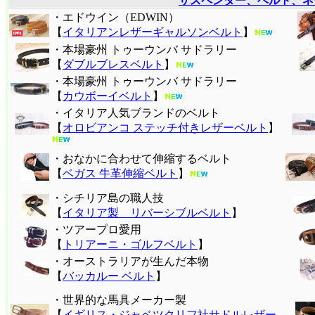
サスペンダー、ベルト、ネ
・エドウイン（EDWIN）
【
イタリアンレザーギャルソンベルト
】
・本場豪州 トゥーウンバ サドラリー
【
ダブルブレスベルト
】
・本場豪州 トゥーウンバ サドラリー
【
カウボーイベルト
】
・イタリア人気ブランドのベルト
【
オロビアンコ ステッチ付きレザーベルト
】
・おなかに合わせて伸縮するベルト
【
ベガス 牛革伸縮ベルト
】
・シチリア島の職人技
【
イタリア製 リバーシブルベルト
】
・ツアープロ愛用
【
トリアーニ・ゴルフベルト
】
・オーストラリアが生んだ本物
【
バッカルー ベルト
】
・世界的な馬具メーカー製
【
イギリス・ジャベツクリフ社サドルレザー