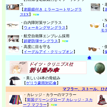
ス
・
【
老眼鏡付き ミラーコートサングラ
【
スEX
】
・
・白内障対策サングラス
【
【
ウォーキングサングラス
】
モ
・航空自衛隊エンブレム採用
【
超硬防弾サングラス
】
・高度に目を守る
・
【
イーグルアイ・クリップオン
】
【
傘
・美しい24本の骨組み
【
ゲリラ豪雨対応傘
】
マフラー、ストール、ひ
・カレッジ・カラーのマフラー
【
英国グリーングローブ カレッジ・スカ
ーフ マフラー
】