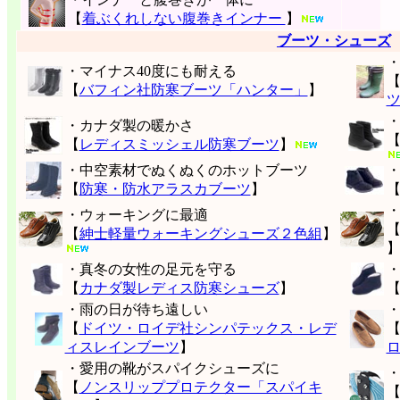
【
着ぶくれしない腹巻きインナー
】
ブーツ・シューズ
・マイナス40度にも耐える
【
バフィン社防寒ブーツ「ハンター」
】
・カナダ製の暖かさ
【
レディスミッシェル防寒ブーツ
】
・中空素材でぬくぬくのホットブーツ
【
防寒・防水アラスカブーツ
】
・ウォーキングに最適
【
紳士軽量ウォーキングシューズ２色組
】
・真冬の女性の足元を守る
【
カナダ製レディス防寒シューズ
】
・雨の日が待ち遠しい
【
ドイツ・ロイデ社シンパテックス・レデ
ィスレインブーツ
】
・愛用の靴がスパイクシューズに
【
ノンスリッププロテクター「スパイキ