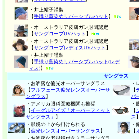
・井上帽子謹製
【
手織り藍染めリバーシブルハット
】
・オーストラリア皮膚ガン財団認定
【
サングローブUVハット
】
・オーストラリア皮膚ガン財団認定
【
サングローブレディスUVハット
】
・井上帽子謹製
【
手織り藍染めリバーシブルハット(レデ
ィス)
】
サングラス
・お洒落な偏光オーバーサングラス
・
【
フルフェース偏光レンズオーバーサ
【
ングラス
】
バ
・アメリカ眼科医療機関も推奨
・
【
イーグルアイズ「オーバーフィット
【
サングラス」
】
ス
・眼鏡の上から掛けられる
・
【
偏光レンズオーバーサングラス
】
【
・お洒落な老眼鏡付きミラーサングラ