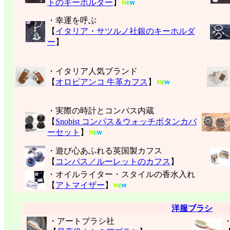
トのキーホルダー
】
・幸運を呼ぶ
【
イタリア・サツルノ社銀のキーホルダ
ー
】
・イタリア人気ブランド
【
オロビアンコ 牛革カフス
】
・実際の時計とコンパス内蔵
【
Snobist コンパス＆ウォッチボタンカバ
ーセット
】
・遊び心あふれる英国製カフス
【
コンパス／ルーレットのカフス
】
・オイルライター・スタイルの香水入れ
【
アトマイザー
】
洋服ブラシ
・アートブラシ社