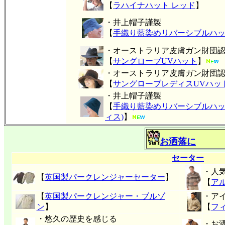
【
ラハイナハット レッド
】
・井上帽子謹製
【
手織り藍染めリバーシブルハ
・オーストラリア皮膚ガン財団
【
サングローブUVハット
】
・オーストラリア皮膚ガン財団
【
サングローブレディスUVハッ
・井上帽子謹製
【
手織り藍染めリバーシブルハッ
ィス)
】
お洒落に
セーター
・人
【
英国製パークレンジャーセーター
】
【
ア
【
英国製パークレンジャー・ブルゾ
・ア
ン
】
【
フ
・悠久の歴史を感じる
・お