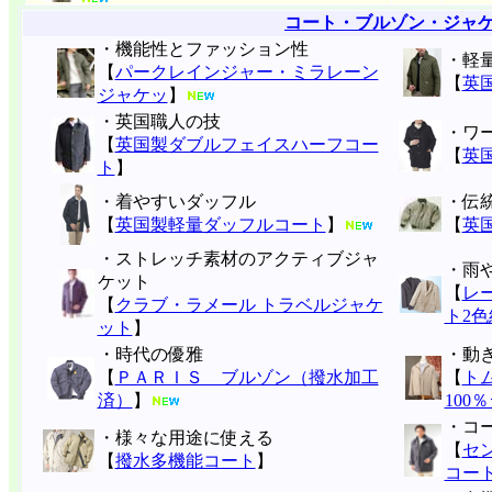
コート・ブルゾン・ジャ
・機能性とファッション性
・軽
【
パークレインジャー・ミラレーン
【
英
ジャケッ
】
・英国職人の技
・ワ
【
英国製ダブルフェイスハーフコー
【
英
ト
】
・着やすいダッフル
・伝
【
英国製軽量ダッフルコート
】
【
英
・ストレッチ素材のアクティブジャ
・雨
ケット
【
レ
【
クラブ・ラメール トラベルジャケ
ト2色
ット
】
・時代の優雅
・動
【
ＰＡＲＩＳ ブルゾン（撥水加工
【
ト
済）
】
100
・コ
・様々な用途に使える
【
セ
【
撥水多機能コート
】
コー