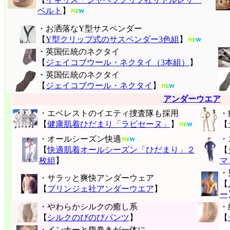
ベルト
】
・お洒落なY型サスペンダー
【
Y型クリップ式のサスペンダー3色組
】
・英国伝統のネクタイ
【
ジェイコブウール・ネクタイ（3本組）
】
・英国伝統のネクタイ
【
ジェイコブウール・ネクタイ
】
アンダーウエア
・エベレストのイエティ捜査隊も採用
・
【
健康肌着ひだまり「ラビセーヌ」
】
【
・オールシーズン快適
・
【
快適肌着オールシーズン「ひだまり」２
【
枚組
】
マ
・
・サラッと爽快アンダーウェア
【
【
ブリンジェ社アンダーウエア
】
ー
・やわらかシルクの癒し系
・
【
シルクのびのびパンツ
】
【
・インナーと腹巻きが一体に