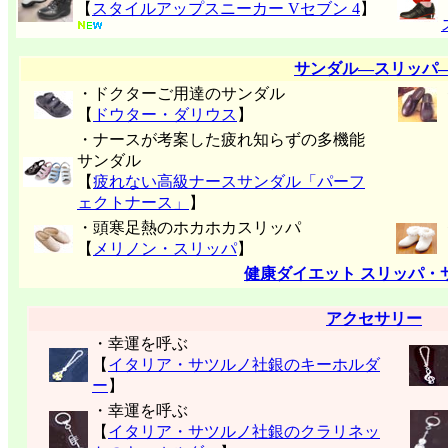
【
スタイルアップスニーカー Vセブン 4
】
サンダル―スリッパ
・ドクターご用達のサンダル
【
ドウター・ダリウス
】
・ナースが考案した疲れ知らずの多機能
サンダル
【
疲れない高級ナースサンダル「パーフ
ェクトナース」
】
・頭寒足熱のホカホカスリッパ
【
メリノン・スリッパ
】
健康ダイエット スリッパ・
アクセサリー
・幸運を呼ぶ
【
イタリア・サツルノ社銀のキーホルダ
ー
】
・幸運を呼ぶ
【
イタリア・サツルノ社銀のクラリネッ