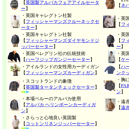
【
英国製アルパカフェアアイルセータ
【
ネ
ー
】
・英国キャレグトン社製
・英
【
フィッシャーマンズクルーネックセ
【
フ
ーター
】
・英国キャレグトン社製
・英
【
フィッシャーマンズダイヤモンドジ
【
フ
ッパーセーター
】
ー
】
・英国ペレグリン社の伝統技術
・英
【
ハーフジップガンジーセーター
】
【
ケ
・アイルランドの女性用カーディガン
【
ハ
【
フィッシャーマンズカーディガン
】
ンク
・胸
・スコットランドの象徴
【
P
【
英国製タータンチェックセーター
】
ン
】
・本場ペルーのアルパカ使用
・遠
【
アルパカ ヘリンボーンカーディガ
【
遠
ン
】
・さらっと心地良い英国製
【
コットンリネンジッパーセーター
】