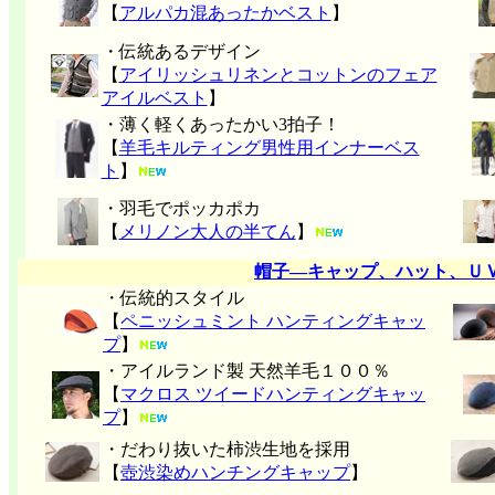
【
アルパカ混あったかベスト
】
・伝統あるデザイン
【
アイリッシュリネンとコットンのフェア
アイルベスト
】
・薄く軽くあったかい3拍子！
【
羊毛キルティング男性用インナーベス
ト
】
・羽毛でポッカポカ
【
メリノン大人の半てん
】
帽子―キャップ、ハット、Ｕ
・伝統的スタイル
【
ペニッシュミント ハンティングキャッ
プ
】
・アイルランド製 天然羊毛１００％
【
マクロス ツイードハンティングキャッ
プ
】
・だわり抜いた柿渋生地を採用
【
壺渋染めハンチングキャップ
】