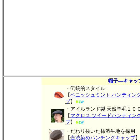
帽子―キャッ
・伝統的スタイル
【
ペニッシュミント ハンティン
プ
】
・アイルランド製 天然羊毛１０
【
マクロス ツイードハンティン
プ
】
・だわり抜いた柿渋生地を採用
【
壺渋染めハンチングキャップ