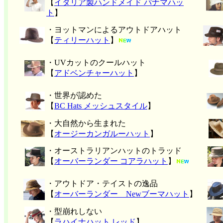
【
イタリア製ハンドメイド パナマハッ
ト
】
・ヨットマンによるアウトドアハット
【
ティリーハット
】
・UVカットのクールハット
【
アドベンチャーハット
】
・世界が認めた
【
BC Hats メッシュスタイル
】
・大自然から生まれた
【
オージーカンガルーハット
】
・オーストラリアンハットのトラッド
【
オーバーランダー コアラハット
】
・アウトドア・テイストの逸品
【
オーバーランダー Newブーマハット
】
・型崩れしない
【
ラハイナハット レッド
】