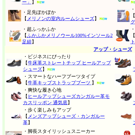
ー」
】
・足先ぽかぽか
【
メリノンの室内ルームシューズ
】
・超ふっかふか
【
ふかふかメリノウール100%インソール2
足組
】
アップ・シューズ
・ビジネスにぴったり
【
牛床革ストレートチップ ヒールアップ
シューズ
】
・スマートなハーフブーツタイプ
【
牛革キップストラップブーツ
】
・爽快な履き心地
【
ヒールアップシューズカンガルー革モ
カスリッポン 通気底
】
・歩く楽しみもアップ
【
メンズアップシューズ・カンガルー
革
】
・脚長スタイリッシュスニーカー