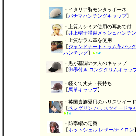
・イタリア製モンタッポーネ
【
パナマハンチングキャップ
】
・上質カシミア使用の耳あて付
【
井上帽子謹製メッシュハンチ
・上質なラム革を使用
【
ジャンドナート・ラム革バッ
ハンチング
】
・黒が基調の大人のキャップ
【
御墨付き ロンググリムキャッ
・軽くて丈夫・長持ち
【
馬革キャップ
】
・英国貴族愛用のハリスツイー
【
ペレグリン ハリスツイードキ
・防寒帽の定番
【
ホットシェル レザー/ナイロン