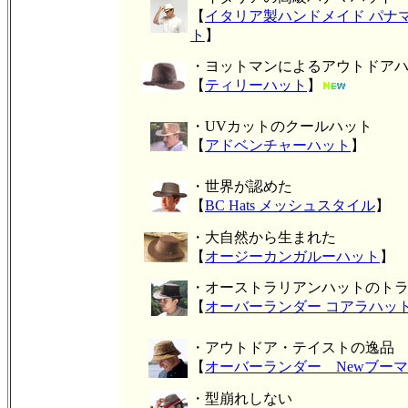
【
イタリア製ハンドメイド パナ
ト
】
・ヨットマンによるアウトドア
【
ティリーハット
】
・UVカットのクールハット
【
アドベンチャーハット
】
・世界が認めた
【
BC Hats メッシュスタイル
】
・大自然から生まれた
【
オージーカンガルーハット
】
・オーストラリアンハットのト
【
オーバーランダー コアラハッ
・アウトドア・テイストの逸品
【
オーバーランダー Newブー
・型崩れしない