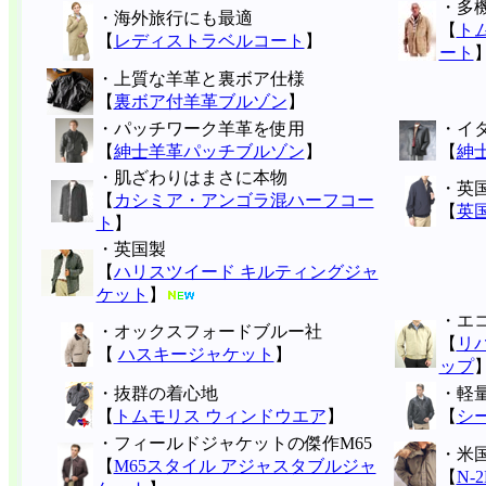
・多
・海外旅行にも最適
【
ト
【
レディストラベルコート
】
ート
・上質な羊革と裏ボア仕様
【
裏ボア付羊革ブルゾン
】
・パッチワーク羊革を使用
・イタ
【
紳士羊革パッチブルゾン
】
【
紳
・肌ざわりはまさに本物
・英国
【
カシミア・アンゴラ混ハーフコー
【
英
ト
】
・英国製
【
ハリスツイード キルティングジャ
ケット
】
・エ
・オックスフォードブルー社
【
リ
【
ハスキージャケット
】
ップ
・抜群の着心地
・軽
【
トムモリス ウィンドウエア
】
【
シ
・フィールドジャケットの傑作M65
・米
【
M65スタイル アジャスタブルジャ
【
N-