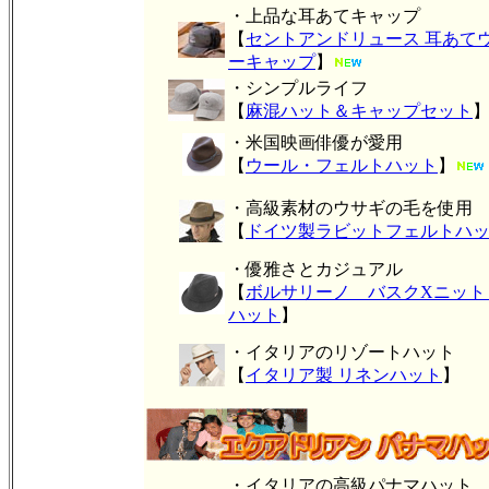
・上品な耳あてキャップ
【
セントアンドリュース 耳あて
ーキャップ
】
・シンプルライフ
【
麻混ハット＆キャップセット
・米国映画俳優が愛用
【
ウール・フェルトハット
】
・高級素材のウサギの毛を使用
【
ドイツ製ラビットフェルトハ
・優雅さとカジュアル
【
ボルサリーノ バスクXニット
ハット
】
・イタリアのリゾートハット
【
イタリア製 リネンハット
】
・イタリアの高級パナマハット