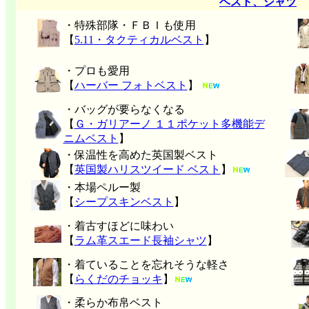
ベスト、シャツ
・特殊部隊・ＦＢＩも使用
【
5.11
・タクティカルベスト
】
・プロも愛用
【
ハーバー フォトベスト
】
・バッグが要らなくなる
【
Ｇ・ガリアーノ １１ポケット多機能デ
ニムベスト
】
・保温性を高めた英国製ベスト
【
英国製ハリスツイード ベスト
】
・本場ペルー製
【
シープスキンベスト
】
・着古すほどに味わい
【
ラム革スエード長袖シャツ
】
・着ていることを忘れそうな軽さ
【
らくだのチョッキ
】
・柔らか布帛ベスト