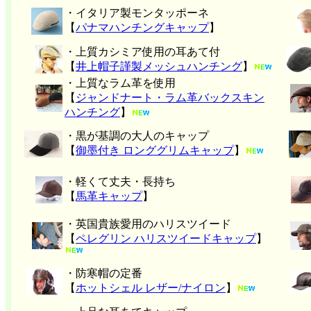
・イタリア製モンタッポーネ
【
パナマハンチングキャップ
】
・上質カシミア使用の耳あて付
【
井上帽子謹製メッシュハンチング
】
・上質なラム革を使用
【
ジャンドナート・ラム革バックスキン
ハンチング
】
・黒が基調の大人のキャップ
【
御墨付き ロンググリムキャップ
】
・軽くて丈夫・長持ち
【
馬革キャップ
】
・英国貴族愛用のハリスツイード
【
ペレグリン ハリスツイードキャップ
】
・防寒帽の定番
【
ホットシェル レザー/ナイロン
】