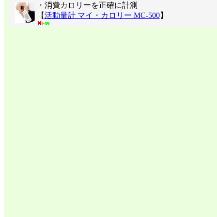
・消費カロリーを正確に計測
【
活動量計 マイ・カロリー MC-500
】