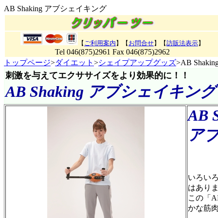
AB Shaking アブシェイキング
【
ご利用案内
】【
お問合せ
】【
訪販法表示
】
Tel 046(875)2961 Fax 046(875)2962
トップページ
>
ダイエット
>
シェイプアップグッズ
>AB Sha
刺激を与えてエクササイズをより効果的に！！
AB Shaking アブシェイキング
AB 
ア
商品番
いろい
はあり
この「A
かな筋