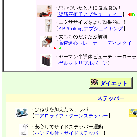
・思いついたときに腹筋腹筋！
【
腹筋座椅子アブキューティー
】
・エクササイズをより効果的に！
【
AB Shaking アブシェイキング
】
・太もものだぶだぶ解消
【
高速遠心トレーナー ディスクイー
・ヤーマン半導体ビューティーローラ
【
ゲルマトリプルバーン
】
ダイエット
ステッパー
・ひねりを加えたステッパー
【
エアロライフ・ターンステッパー
】
・安心してサイドステッパー運動
【
ハンドル付・サイドステッパー
】