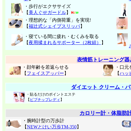
・歩行がエクササイズ
【
美人ぐせガードル
】
・理想的な「内側荷重」を実現!
【
福辻式シェイプスリッパ
】
・寝ている間に疲れ・むくみを取る
【
夜用揉まれるサポーター（2枚組）
】
表情筋トレーニング器
・顔年齢を若返らせる
・口元
【
フェイスアッパー
】
【
ハッ
ダイエット クリーム・パ
・貼るだけのポイントエステ
【
ビブチップレディ
】
カロリー計・体脂肪
・腕時計型の万歩計
【
NEWとけい万歩TM-350
】