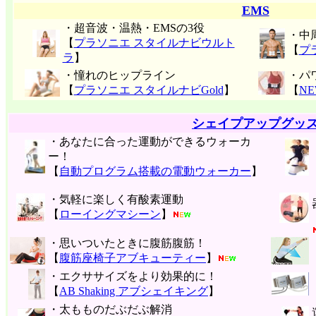
EMS
・超音波・温熱・EMSの3役
・中
【
プラソニエ スタイルナビウルト
【
プ
ラ
】
・憧れのヒップライン
・パ
【
プラソニエ スタイルナビGold
】
【
N
シェイプアップグッ
・あなたに合った運動ができるウォーカ
ー！
【
自動プログラム搭載の電動ウォーカー
】
・気軽に楽しく有酸素運動
【
ローイングマシーン
】
・思いついたときに腹筋腹筋！
【
腹筋座椅子アブキューティー
】
・エクササイズをより効果的に！
【
AB Shaking アブシェイキング
】
・太もものだぶだぶ解消