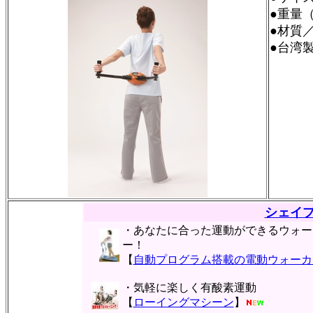
●重量（
●材質／
●台湾
シェイ
・あなたに合った運動ができるウォー
ー！
【
自動プログラム搭載の電動ウォーカ
・気軽に楽しく有酸素運動
【
ローイングマシーン
】