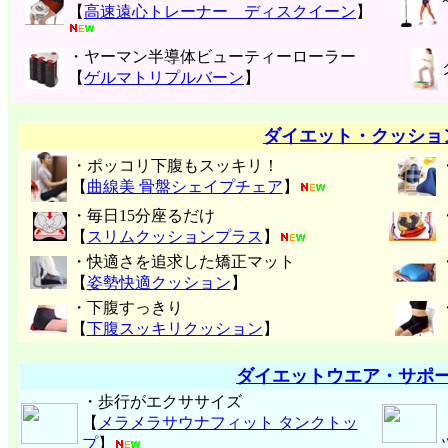
【
高速遠心トレーナー ディスクイーン
】
・ヤーマン半導体ビューティーローラー
【
ゲルマトリプルバーン
】
ダイエット・クッショ
・ポッコリ下腹もスッキリ！
【
曲線美 骨盤シェイプチェア
】
・毎日15分座るだけ
【
スリムクッションプラス
】
・快適さを追求した矯正マット
【
姿勢快適クッション
】
・下腹すっきり
【
下腹スッキリクッション
】
ダイエットウエア・サポ
・歩行がエクササイズ
【
メラメラサウナフィット タンクトッ
プ
】