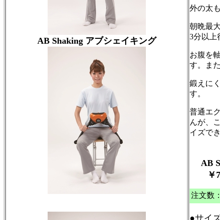
外の太
朝晩最
3分以
AB Shaking アブシェイキング
お腹を
す。ま
鍛えに
す。
普通エ
んが、
イズで
AB S
￥7,
注文数
●サイズ