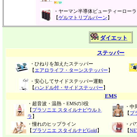
・ヤーマン半導体ビューティーローラ
【
ゲルマトリプルバーン
】
ダイエット
ステッパー
・ひねりを加えたステッパー
【
エアロライフ・ターンステッパー
】
・安心してサイドステッパー運動
【
ハンドル付・サイドステッパー
】
EMS
・超音波・温熱・EMSの3役
・中
【
プラソニエ スタイルナビウルト
【
プ
ラ
】
・憧れのヒップライン
・パ
【
プラソニエ スタイルナビGold
】
【
N