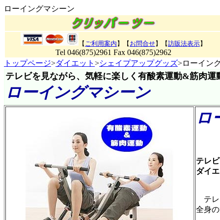
ローイングマシーン
【
ご利用案内
】【
お問合せ
】【
訪販法表示
】
Tel 046(875)2961 Fax 046(875)2962
トップページ
>
ダイエット
>
シェイプアップグッズ
>ローイン
テレビを見ながら、気軽に楽しく有酸素運動&筋肉運動
ローイングマシーン
ロ
商品
テレビ
ダイエ
テレ
全身の