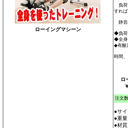
負荷
すれば
静音
ローイングマシーン
◆負荷
◆全身
◆有酸
時間、
ロー
￥10
注文
●サイ
●重量
●材質