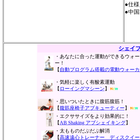
●仕様
●中国
シェイ
・あなたに合った運動ができるウォー
ー！
【
自動プログラム搭載の電動ウォーカ
・気軽に楽しく有酸素運動
【
ローイングマシーン
】
・思いついたときに腹筋腹筋！
【
腹筋座椅子アブキューティー
】
・エクササイズをより効果的に！
【
AB Shaking アブシェイキング
】
・太もものだぶだぶ解消
【
高速遠心トレーナー ディスクイー