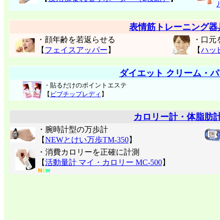
表情筋トレーニング器
・顔年齢を若返らせる
・口元
【
フェイスアッパー
】
【
ハッ
ダイエット クリーム・パ
・貼るだけのポイントエステ
【
ビブチップレディ
】
カロリー計・体脂肪
・腕時計型の万歩計
【
NEWとけい万歩TM-350
】
・消費カロリーを正確に計測
【
活動量計 マイ・カロリー MC-500
】