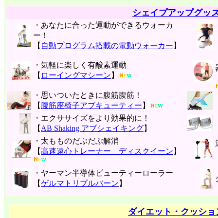
シェイプアップグッ
・あなたに合った運動ができるウォーカ
ー！
【
自動プログラム搭載の電動ウォーカー
】
・気軽に楽しく有酸素運動
【
ローイングマシーン
】
・思いついたときに腹筋腹筋！
【
腹筋座椅子アブキューティー
】
・エクササイズをより効果的に！
【
AB Shaking アブシェイキング
】
・太もものだぶだぶ解消
【
高速遠心トレーナー ディスクイーン
】
・ヤーマン半導体ビューティーローラー
【
ゲルマトリプルバーン
】
ダイエット・クッショ