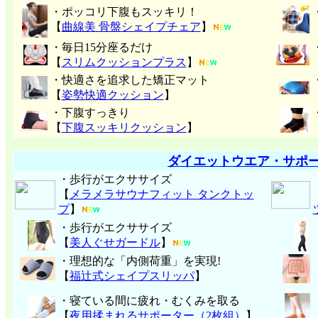
・ポッコリ下腹もスッキリ！
【
曲線美 骨盤シェイプチェア
】
・毎日15分座るだけ
【
スリムクッションプラス
】
・快適さを追求した矯正マット
【
姿勢快適クッション
】
・下腹すっきり
【
下腹スッキリクッション
】
ダイエットウエア・サポ
・歩行がエクササイズ
【
メラメラサウナフィット タンクトッ
プ
】
・歩行がエクササイズ
【
美人ぐせガードル
】
・理想的な「内側荷重」を実現!
【
福辻式シェイプスリッパ
】
・寝ている間に疲れ・むくみを取る
【
夜用揉まれるサポーター（2枚組）
】