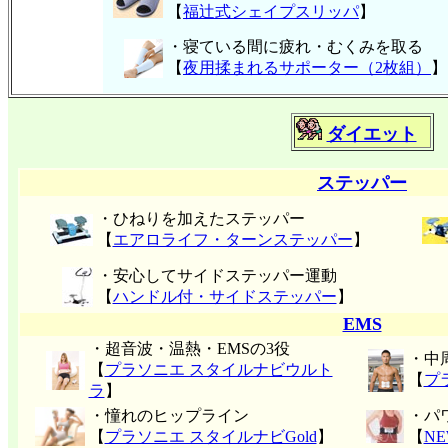
【
福辻式シェイプスリッパ
】
・寝ている間に疲れ・むくみを取る
【
夜用揉まれるサポーター（2枚組）
】
ダイエット
ステッパー
・ひねりを加えたステッパー
【
エアロライフ・ターンステッパー
】
・安心してサイドステッパー運動
【
ハンドル付・サイドステッパー
】
EMS
・超音波・温熱・EMSの3役
・中
【
プラソニエ スタイルナビウルト
【
プ
ラ
】
・憧れのヒップライン
・パ
【
プラソニエ スタイルナビGold
】
【
N