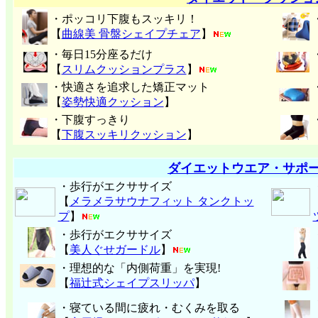
・ポッコリ下腹もスッキリ！
【
曲線美 骨盤シェイプチェア
】
・毎日15分座るだけ
【
スリムクッションプラス
】
・快適さを追求した矯正マット
【
姿勢快適クッション
】
・下腹すっきり
【
下腹スッキリクッション
】
ダイエットウエア・サポ
・歩行がエクササイズ
【
メラメラサウナフィット タンクトッ
プ
】
・歩行がエクササイズ
【
美人ぐせガードル
】
・理想的な「内側荷重」を実現!
【
福辻式シェイプスリッパ
】
・寝ている間に疲れ・むくみを取る