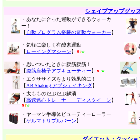
シェイプアップグッ
・あなたに合った運動ができるウォーカ
ー！
【
自動プログラム搭載の電動ウォーカー
】
・気軽に楽しく有酸素運動
【
ローイングマシーン
】
・思いついたときに腹筋腹筋！
【
腹筋座椅子アブキューティー
】
・エクササイズをより効果的に！
【
AB Shaking アブシェイキング
】
・太もものだぶだぶ解消
【
高速遠心トレーナー ディスクイーン
】
・ヤーマン半導体ビューティーローラー
【
ゲルマトリプルバーン
】
ダイエット・クッショ