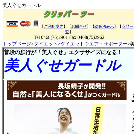
美人ぐせガードル
【
ご利用案内
】【
お問合せ
】【
訪販法表示
】【
商品一
覧
】
Tel 0468(75)2961 Fax 0468(75)2962
トップページ
>
ダイエット
>
ダイエットウエア・サポーター
>
普段の歩行が「美人ぐせ」エクササイズになる！
美人ぐせガードル