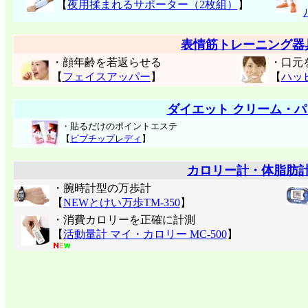
【
夜用揉まれるサポーター（2枚組）
】
表情筋トレーニング器
・顔年齢を若返らせる
・口元
【
フェイスアッパー
】
【
ハッ
ダイエット クリーム・パ
・貼るだけのポイントエステ
【
ビブチップレディ
】
カロリー計・体脂肪
・腕時計型の万歩計
【
NEWとけい万歩TM-350
】
・消費カロリーを正確に計測
【
活動量計 マイ・カロリー MC-500
】