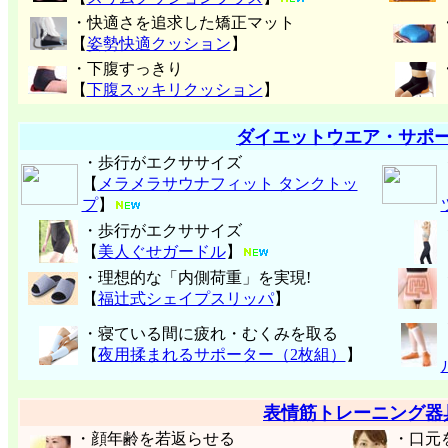
・快適さを追求した矯正マット
【
姿勢快適クッション
】
・下腹すっきり
【
下腹スッキリクッション
】
ダイエットウエア・サポ
・歩行がエクササイズ
【
メラメラサウナフィット タンクトッ
プ
】
・歩行がエクササイズ
【
美人ぐせガードル
】
・理想的な「内側荷重」を実現!
【
福辻式シェイプスリッパ
】
・寝ている間に疲れ・むくみを取る
【
夜用揉まれるサポーター（2枚組）
】
表情筋トレーニング器
・顔年齢を若返らせる
・口元