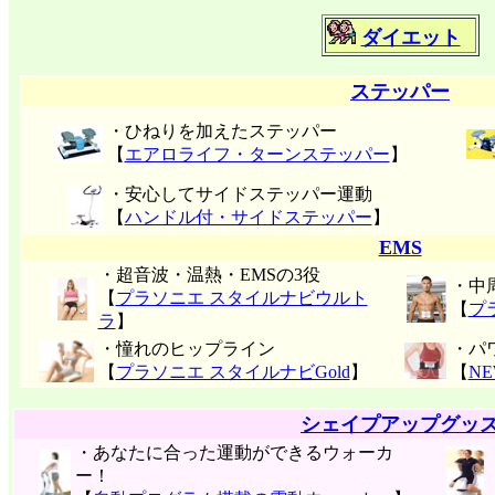
ダイエット
ステッパー
・ひねりを加えたステッパー
【
エアロライフ・ターンステッパー
】
・安心してサイドステッパー運動
【
ハンドル付・サイドステッパー
】
EMS
・超音波・温熱・EMSの3役
・中
【
プラソニエ スタイルナビウルト
【
プ
ラ
】
・憧れのヒップライン
・パ
【
プラソニエ スタイルナビGold
】
【
N
シェイプアップグッ
・あなたに合った運動ができるウォーカ
ー！