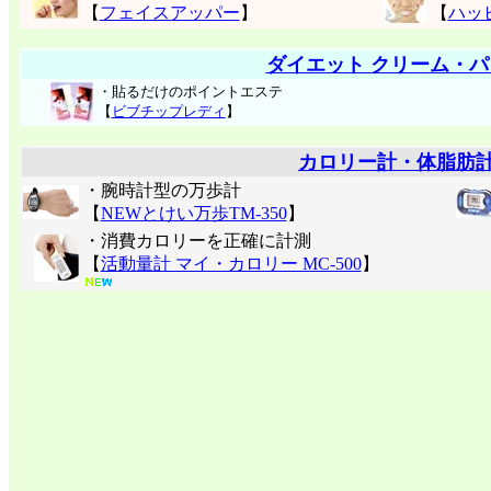
【
フェイスアッパー
】
【
ハッ
ダイエット クリーム・パ
・貼るだけのポイントエステ
【
ビブチップレディ
】
カロリー計・体脂肪
・腕時計型の万歩計
【
NEWとけい万歩TM-350
】
・消費カロリーを正確に計測
【
活動量計 マイ・カロリー MC-500
】