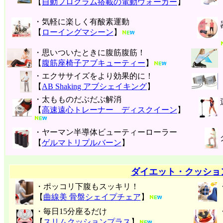
【
自動プログラム搭載の電動ウォーカー
】
・気軽に楽しく有酸素運動
【
ローイングマシーン
】
・思いついたときに腹筋腹筋！
【
腹筋座椅子アブキューティー
】
・エクササイズをより効果的に！
【
AB Shaking アブシェイキング
】
・太もものだぶだぶ解消
【
高速遠心トレーナー ディスクイーン
】
・ヤーマン半導体ビューティーローラー
【
ゲルマトリプルバーン
】
ダイエット・クッショ
・ポッコリ下腹もスッキリ！
【
曲線美 骨盤シェイプチェア
】
・毎日15分座るだけ
【
スリムクッションプラス
】