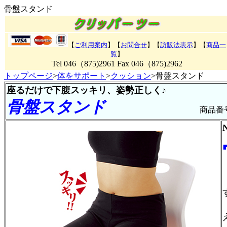
骨盤スタンド
【
ご利用案内
】【
お問合せ
】【
訪販法表示
】【
商品一
覧
】
Tel 046（875)2961 Fax 046（875)2962
トップページ
>
体をサポート
>
クッション
>骨盤スタンド
座るだけで下腹スッキリ、姿勢正しく♪
骨盤スタンド
商品番