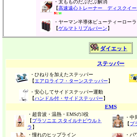
・太もものだぶだぶ解消
【
高速遠心トレーナー ディスクイー
・ヤーマン半導体ビューティーローラ
【
ゲルマトリプルバーン
】
ダイエット
ステッパー
・ひねりを加えたステッパー
【
エアロライフ・ターンステッパー
】
・安心してサイドステッパー運動
【
ハンドル付・サイドステッパー
】
EMS
・超音波・温熱・EMSの3役
・中
【
プラソニエ スタイルナビウルト
【
プ
ラ
】
・憧れのヒップライン
・パ