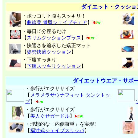
ダイエット・クッショ
・ポッコリ下腹もスッキリ！
【
曲線美 骨盤シェイプチェア
】
・毎日15分座るだけ
【
スリムクッションプラス
】
・快適さを追求した矯正マット
【
姿勢快適クッション
】
・下腹すっきり
【
下腹スッキリクッション
】
ダイエットウエア・サポ
・歩行がエクササイズ
【
メラメラサウナフィット タンクトッ
プ
】
・歩行がエクササイズ
【
美人ぐせガードル
】
・理想的な「内側荷重」を実現!
【
福辻式シェイプスリッパ
】