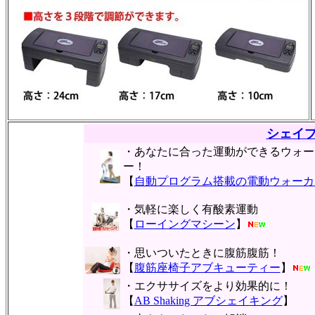
シェイ
・あなたに合った運動ができるウォー
ー！
【
自動プログラム搭載の電動ウォーカ
・気軽に楽しく有酸素運動
【
ローイングマシーン
】
・思いついたときに腹筋腹筋！
【
腹筋座椅子アブキューティー
】
・エクササイズをより効果的に！
【
AB Shaking アブシェイキング
】