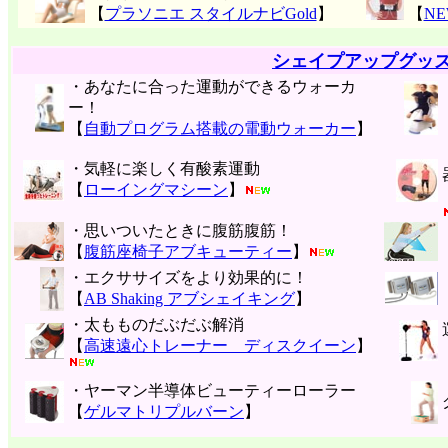
【
プラソニエ スタイルナビGold
】
【
N
シェイプアップグッ
・あなたに合った運動ができるウォーカ
ー！
【
自動プログラム搭載の電動ウォーカー
】
・気軽に楽しく有酸素運動
【
ローイングマシーン
】
・思いついたときに腹筋腹筋！
【
腹筋座椅子アブキューティー
】
・エクササイズをより効果的に！
【
AB Shaking アブシェイキング
】
・太もものだぶだぶ解消
【
高速遠心トレーナー ディスクイーン
】
・ヤーマン半導体ビューティーローラー
【
ゲルマトリプルバーン
】