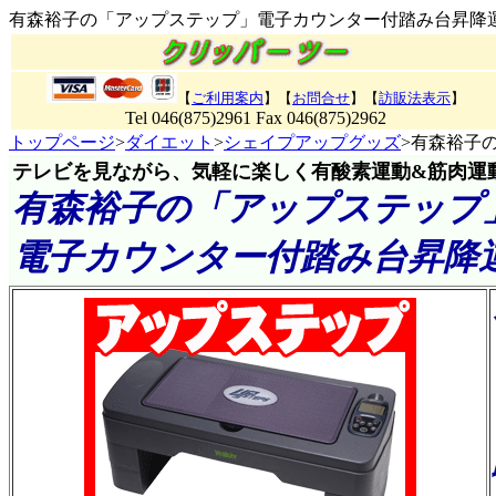
有森裕子の「アップステップ」電子カウンター付踏み台昇降
【
ご利用案内
】【
お問合せ
】【
訪販法表示
】
Tel 046(875)2961 Fax 046(875)2962
トップページ
>
ダイエット
>
シェイプアップグッズ
>有森裕子
テレビを見ながら、気軽に楽しく有酸素運動&筋肉運動
有森裕子の「アップステップ
電子カウンター付踏み台昇降