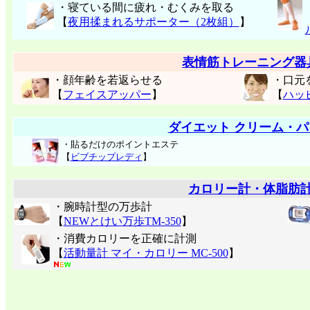
・寝ている間に疲れ・むくみを取る
【
夜用揉まれるサポーター（2枚組）
】
表情筋トレーニング器
・顔年齢を若返らせる
・口元
【
フェイスアッパー
】
【
ハッ
ダイエット クリーム・パ
・貼るだけのポイントエステ
【
ビブチップレディ
】
カロリー計・体脂肪
・腕時計型の万歩計
【
NEWとけい万歩TM-350
】
・消費カロリーを正確に計測
【
活動量計 マイ・カロリー MC-500
】