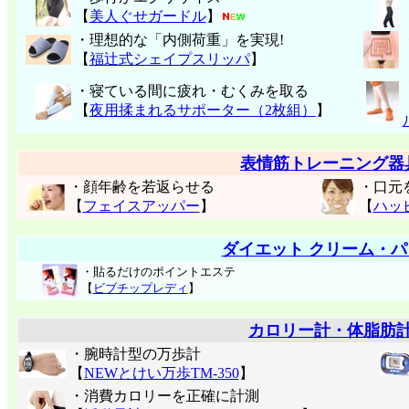
【
美人ぐせガードル
】
・理想的な「内側荷重」を実現!
【
福辻式シェイプスリッパ
】
・寝ている間に疲れ・むくみを取る
【
夜用揉まれるサポーター（2枚組）
】
表情筋トレーニング器
・顔年齢を若返らせる
・口元
【
フェイスアッパー
】
【
ハッ
ダイエット クリーム・パ
・貼るだけのポイントエステ
【
ビブチップレディ
】
カロリー計・体脂肪
・腕時計型の万歩計
【
NEWとけい万歩TM-350
】
・消費カロリーを正確に計測