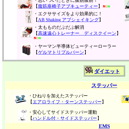
・思いついたときに腹筋腹筋！
【
腹筋座椅子アブキューティー
】
・エクササイズをより効果的に！
【
AB Shaking アブシェイキング
】
・太もものだぶだぶ解消
【
高速遠心トレーナー ディスクイーン
】
・ヤーマン半導体ビューティーローラー
【
ゲルマトリプルバーン
】
ダイエット
ステッパー
・ひねりを加えたステッパー
【
エアロライフ・ターンステッパー
】
・安心してサイドステッパー運動
【
ハンドル付・サイドステッパー
】
EMS