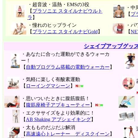
・超音波・温熱・EMSの3役
・中
【
プラソニエ スタイルナビウルト
【
プ
ラ
】
・憧れのヒップライン
・パ
【
プラソニエ スタイルナビGold
】
【
N
シェイプアップグッ
・あなたに合った運動ができるウォーカ
ー！
【
自動プログラム搭載の電動ウォーカー
】
・気軽に楽しく有酸素運動
【
ローイングマシーン
】
・思いついたときに腹筋腹筋！
【
腹筋座椅子アブキューティー
】
・エクササイズをより効果的に！
【
AB Shaking アブシェイキング
】
・太もものだぶだぶ解消
【
高速遠心トレーナー ディスクイーン
】