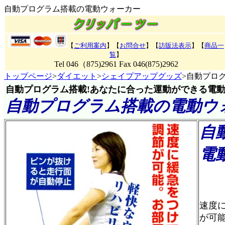
自動プログラム搭載の電動ウォーカー
【
ご利用案内
】【
お問合せ
】【
訪販法表示
】【
商品一
覧
】
Tel 046（875)2961 Fax 046(875)2962
トップページ
>
ダイエット
>
シェイプアップグッズ
>自動プロ
自動プログラム搭載!あなたに合った運動ができる電
自動プログラム搭載の電動ウ
自
電
商品
速度
が可