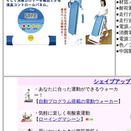
●材質
●耐荷重
●走行
●走行速
●電源／A
●消費
●電源
●色／
●中国
シェイプアップ
・あなたに合った運動ができるウォーカ
ー！
【
自動プログラム搭載の電動ウォーカー
】
・気軽に楽しく有酸素運動
【
ローイングマシーン
】