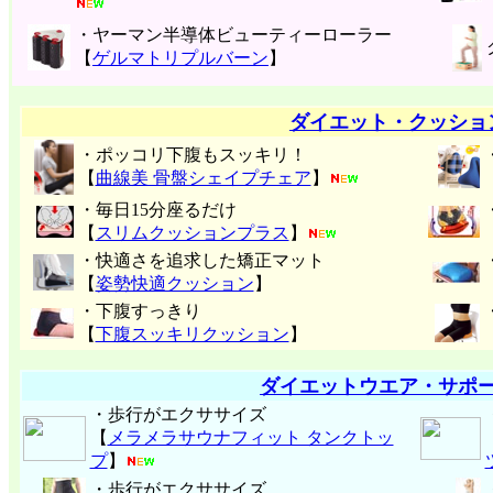
・ヤーマン半導体ビューティーローラー
【
ゲルマトリプルバーン
】
ダイエット・クッショ
・ポッコリ下腹もスッキリ！
【
曲線美 骨盤シェイプチェア
】
・毎日15分座るだけ
【
スリムクッションプラス
】
・快適さを追求した矯正マット
【
姿勢快適クッション
】
・下腹すっきり
【
下腹スッキリクッション
】
ダイエットウエア・サポ
・歩行がエクササイズ
【
メラメラサウナフィット タンクトッ
プ
】
・歩行がエクササイズ