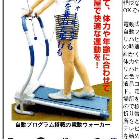
軽快
OKで
電動
自動
リハビ
の時速
細かく
体力
リハ
と色
液晶
ド、
場所
ので
折り
所を
自動プログラム搭載の電動ウォーカー
テレ
を始