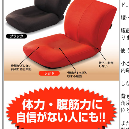
ド
腰
腹
り
使
小
内
し
背
角
位
ま