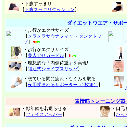
・下腹すっきり
【
下腹スッキリクッション
】
ダイエットウエア・サポ
・歩行がエクササイズ
【
メラメラサウナフィット タンクトッ
プ
】
・歩行がエクササイズ
【
美人ぐせガードル
】
・理想的な「内側荷重」を実現!
【
福辻式シェイプスリッパ
】
・寝ている間に疲れ・むくみを取る
【
夜用揉まれるサポーター（2枚組）
】
表情筋トレーニング器
・顔年齢を若返らせる
・口元
【
フェイスアッパー
】
【
ハッ