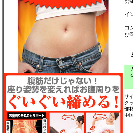
勢
イ
コ
び
腹
￥
サイ
ク
部
中