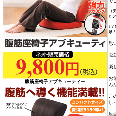
で
（
た
T
動
思
腹
楽
お
腹筋座椅子アブキューティー
ん
こ
し
座