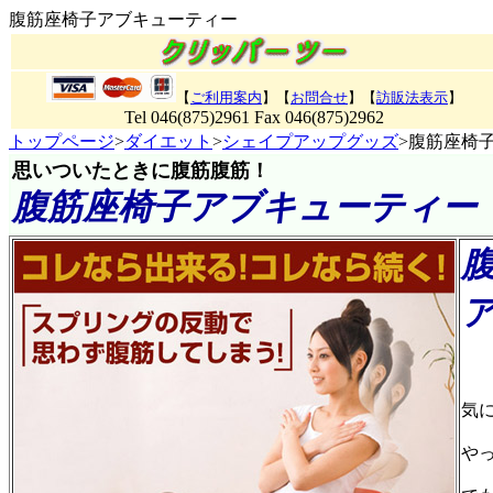
腹筋座椅子アブキューティー
【
ご利用案内
】【
お問合せ
】【
訪販法表示
】
Tel 046(875)2961 Fax 046(875)2962
トップページ
>
ダイエット
>
シェイプアップグッズ
>腹筋座椅
思いついたときに腹筋腹筋！
腹筋座椅子アブキューティー
商
気
や