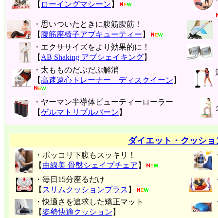
【
ローイングマシーン
】
・思いついたときに腹筋腹筋！
【
腹筋座椅子アブキューティー
】
・エクササイズをより効果的に！
【
AB Shaking アブシェイキング
】
・太もものだぶだぶ解消
【
高速遠心トレーナー ディスクイーン
】
・ヤーマン半導体ビューティーローラー
【
ゲルマトリプルバーン
】
ダイエット・クッショ
・ポッコリ下腹もスッキリ！
【
曲線美 骨盤シェイプチェア
】
・毎日15分座るだけ
【
スリムクッションプラス
】
・快適さを追求した矯正マット
【
姿勢快適クッション
】