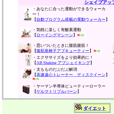
シェイプアッ
・あなたに合った運動ができるウォーカ
ー！
【
自動プログラム搭載の電動ウォーカー
】
・気軽に楽しく有酸素運動
【
ローイングマシーン
】
・思いついたときに腹筋腹筋！
【
腹筋座椅子アブキューティー
】
・エクササイズをより効果的に！
【
AB Shaking アブシェイキング
】
・太もものだぶだぶ解消
【
高速遠心トレーナー ディスクイーン
】
・ヤーマン半導体ビューティーローラー
【
ゲルマトリプルバーン
】
ダイエット