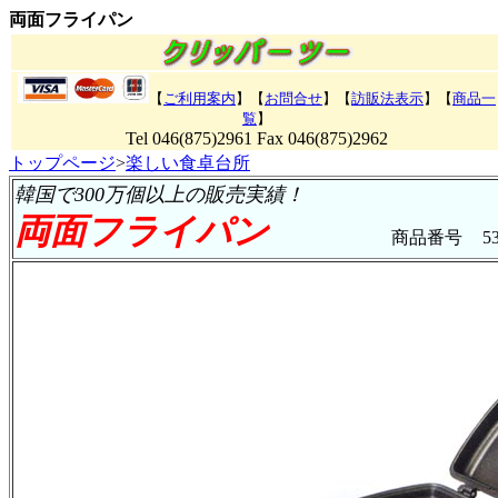
両面フライパン
【
ご利用案内
】【
お問合せ
】【
訪販法表示
】
【
商品一
覧
】
Tel 046(875)2961 Fax 046(875)2962
トップページ
>
楽しい食卓台所
韓国で300万個以上の販売実績！
両面フライパン
商品番号
5