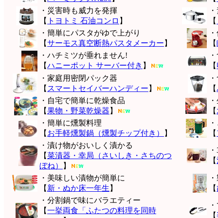
・災害時も威力を発揮
・
【
トヨトミ 石油コンロ
】
【
・簡単にパスタがゆで上がり
・
【
サーモス真空断熱パスタメーカー
】
【
・ハチミツが垂れません!
・
【
ハニーポット サーバー付き
】
【
・家庭用密閉パック器
・
【
スマートセイバーハンディー
】
【
・自宅で簡単に乾燥食品
・
【
果物・野菜乾燥器
】
【
・簡単に燻製料理
・
【
お手軽燻製鍋（燻製チップ付き）
】
【
・漬け物がおいしく漬かる
・
【
菜漬器・幸局（さいしき・さちのつ
【
ぼね）
】
・美味しい漬物が簡単に
・
【
新・ぬか床一年生
】
【
・分割鍋で味にバラエティー
・
【
一挙両食「ふたつの料理を同時
【