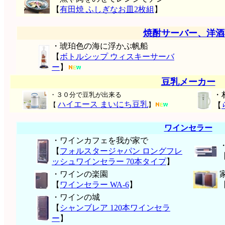
【
有田焼 ふしぎなお皿2枚組
】
焼酎サーバー、洋酒
・琥珀色の海に浮かぶ帆船
【
ボトルシップ ウィスキーサーバ
ー
】
豆乳メーカー
・
・３０分で豆乳が出来る
ハイエース まいにち豆乳
【
】
【
ワインセラー
・ワインカフェを我が家で
【
フォルスタージャパン ロングフレ
ッシュワインセラー 70本タイプ
】
・ワインの楽園
【
ワインセラー WA-6
】
・ワインの城
【
シャンブレア 120本ワインセラ
ー
】