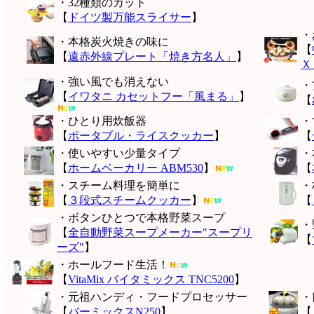
・32種類のカット
【
ドイツ製万能スライサー
】
・
・本格炭火焼きの味に
【
【
遠赤外線プレート「焼き方名人」
】
Ｘ
・強い風でも消えない
・
【
イワタニ カセットフー「風まる」
】
【
・ひとり用炊飯器
・
【
ポータブル・ライスクッカー
】
【
・使いやすい少量タイプ
・
【
ホームベーカリー ABM530
】
【
・スチーム料理を簡単に
・
【
３段式スチームクッカー
】
【
・ボタンひとつで本格野菜スープ
・
【
全自動野菜スープメーカー"スープリ
【
ーズ"
】
・ホールフード生活！
【
VitaMix バイタミックス TNC5200
】
・元祖ハンディ・フードプロセッサー
・
【
バーミックスN250
】
【