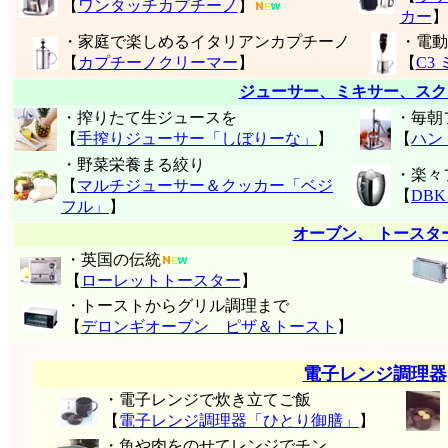
【
ワンタッチカプチーノ
】
カー
】
・家庭で楽しめるイタリアンカプチーノ
・電動
【
カプチーノクリーマー
】
【
C3
ジューサー、ミキサー、スク
・搾りたて生ジュースを
・毎朝
【
手搾りジューサー「しぼりーな」
】
【
ハン
・野菜栄養まる絞り
・楽々
【
マルチジューサー＆クッカー「ベジ
【
DB
フル」
】
オーブン、 トースタ
・英国の伝統
【
ローレットトースター
】
・トーストからグリル調理まで
【
デロンギオーブン ピザ＆トースト
】
電子レンジ調理器
・電子レンジで炊き立てご飯
【
電子レンジ調理器「ひとり御膳」
】
・魚や肉をのせてレンジでチン