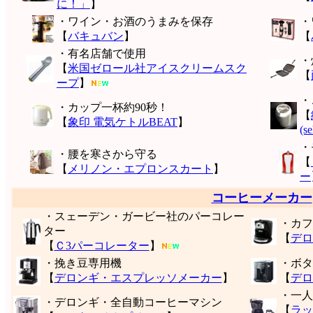
に！」
】
・ワイン・お酒のうまみを保存
・
【
バキュバン
】
【
・有名店舗で使用
・
【
米国ゼロール社アイスクリームスク
【
ープ
】
・
・カップ一杯約90秒！
【
【
象印 電気ケトルBEAT
】
(s
・
・腰を寒さから守る
【
【
メリノン・エプロンスカート
】
ー
コーヒーメーカー
・スェーデン・ガービー社のパーコレー
・カフ
ター
【
デロ
【
Ｃ3パーコレーター
】
・挽き豆専用機
・ボタ
【
デロンギ・エスプレッソメーカー
】
【
デロ
・一人
・デロンギ・全自動コーヒーマシン
【
ラッ