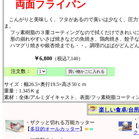
両面フライパン
こんがりと美味しく、フタがあるので臭いは少なく、圧力
ま。
フッ素樹脂の３重コーティングなので拭くだけできれい
形の崩れやすいさば焼きなどの魚焼き、鶏肉焼き、餃子な
ハマグリ焼きや銀杏焼までも・・。調理のはばがどんど
￥6,800
（税込7,140）
注文数：
サイズ：幅26.5×奥行19.5×高さ50ｃｍ
重量：1.345Ｋｇ
素材：全体/アルミダイキャスト、表面/フッ素樹脂コーティ
楽しい食卓/台
・
・ザクッと切れる万能カッター
【
【
多目的オールカッター
】
ク