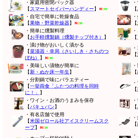
・家庭用密閉パック器
・
【
スマートセイバーハンディー
】
【
・自宅で簡単に乾燥食品
・
【
果物・野菜乾燥器
】
【
・簡単に燻製料理
・
【
お手軽燻製鍋（燻製チップ付き）
】
【
・漬け物がおいしく漬かる
・
【
菜漬器・幸局（さいしき・さちのつ
【
ぼね）
】
・美味しい漬物が簡単に
・
【
新・ぬか床一年生
】
【
・分割鍋で味にバラエティー
・
【
一挙両食「ふたつの料理を同時
【
に！」
】
・ワイン・お酒のうまみを保存
・
【
バキュバン
】
【
・有名店舗で使用
・
【
米国ゼロール社アイスクリームスク
【
ープ
】
・