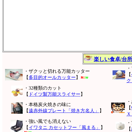
楽しい食卓/台
・
・ザクッと切れる万能カッター
【
【
多目的オールカッター
】
ク
・32種類のカット
【
ドイツ製万能スライサー
】
・
・本格炭火焼きの味に
【
【
遠赤外線プレート「焼き方名人」
】
Ｘ
・強い風でも消えない
・
【
イワタニ カセットフー「風まる」
】
【