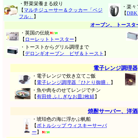
・野菜栄養まる絞り
・楽々
【
マルチジューサー＆クッカー「ベジ
【
DB
フル」
】
オーブン、 トースタ
・英国の伝統
【
ローレットトースター
】
・トーストからグリル調理まで
【
デロンギオーブン ピザ＆トースト
】
電子レンジ調理器
・電子レンジで炊き立てご飯
【
電子レンジ調理器「ひとり御膳」
】
・魚や肉をのせてレンジでチン
【
有田焼 ふしぎなお皿2枚組
】
焼酎サーバー、洋酒
・琥珀色の海に浮かぶ帆船
【
ボトルシップ ウィスキーサーバ
ー
】