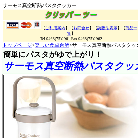
サーモス真空断熱パスタクッカー
【
ご利用案内
】【
お問合せ
】【
訪販法表示
】【
商品一
覧
】
Tel 0468(75)2961 Fax 0468(75)2962
トップページ
>
楽しい食卓台所
>サーモス真空断熱パスタクッ
簡単にパスタがゆで上がり
！
サーモス真空断熱パスタクッ