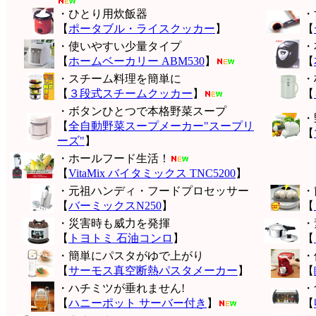
・ひとり用炊飯器
・
【
ポータブル・ライスクッカー
】
【
・使いやすい少量タイプ
・
【
ホームベーカリー ABM530
】
【
・スチーム料理を簡単に
・
【
３段式スチームクッカー
】
【
・ボタンひとつで本格野菜スープ
・
【
全自動野菜スープメーカー"スープリ
【
ーズ"
】
・ホールフード生活！
【
VitaMix バイタミックス TNC5200
】
・元祖ハンディ・フードプロセッサー
・
【
バーミックスN250
】
【
・災害時も威力を発揮
・
【
トヨトミ 石油コンロ
】
【
・簡単にパスタがゆで上がり
・
【
サーモス真空断熱パスタメーカー
】
【
・ハチミツが垂れません!
・
【
ハニーポット サーバー付き
】
【