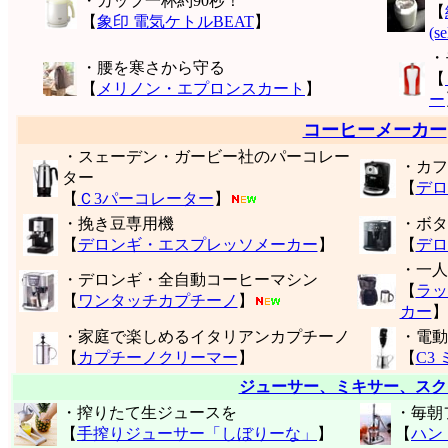
・カップ一杯約90秒！
【
【
象印 電気ケトルBEAT
】
(s
・
・腰を寒さから守る
【
【
メリノン・エプロンスカート
】
ー
コーヒーメーカー
・スェーデン・ガービー社のパーコレー
・カフ
ター
【
デロ
【
Ｃ3パーコレーター
】
・挽き豆専用機
・ボタ
【
デロンギ・エスプレッソメーカー
】
【
デロ
・一人
・デロンギ・全自動コーヒーマシン
【
ラッ
【
ワンタッチカプチーノ
】
カー
】
・家庭で楽しめるイタリアンカプチーノ
・電動
【
カプチーノクリーマー
】
【
C3
ジューサー、ミキサー、スク
・搾りたて生ジュースを
・毎朝
【
手搾りジューサー「しぼりーな」
】
【
ハン