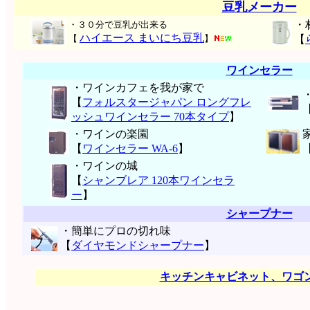
豆乳メーカー
・
・３０分で豆乳が出来る
ハイエース まいにち豆乳
【
】
【
ワインセラー
・ワインカフェを我が家で
【
フォルスタージャパン ロングフレ
ッシュワインセラー 70本タイプ
】
・ワインの楽園
【
ワインセラー WA-6
】
・ワインの城
【
シャンブレア 120本ワインセラ
ー
】
シャープナー
・簡単にプロの切れ味
【
ダイヤモンドシャープナー
】
キッチンキャビネット、ワゴ