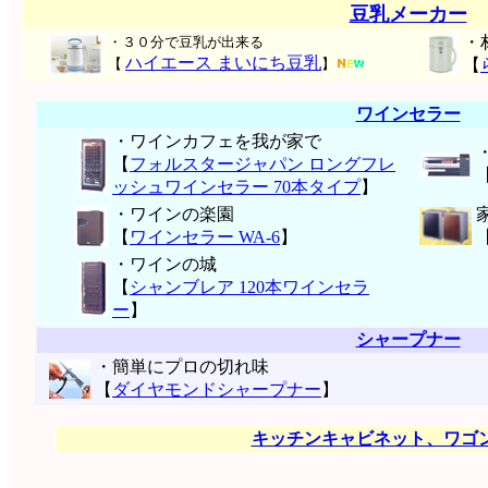
豆乳メーカー
・
・３０分で豆乳が出来る
ハイエース まいにち豆乳
【
】
【
ワインセラー
・ワインカフェを我が家で
【
フォルスタージャパン ロングフレ
ッシュワインセラー 70本タイプ
】
・ワインの楽園
【
ワインセラー WA-6
】
・ワインの城
【
シャンブレア 120本ワインセラ
ー
】
シャープナー
・簡単にプロの切れ味
【
ダイヤモンドシャープナー
】
キッチンキャビネット、ワゴ