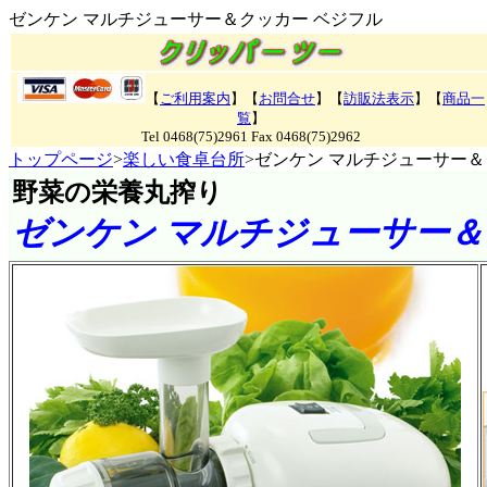
ゼンケン マルチジューサー＆クッカー ベジフル
【
ご利用案内
】【
お問合せ
】【
訪販法表示
】【
商品一
覧
】
Tel 0468(75)2961 Fax 0468(75)2962
トップページ
>
楽しい食卓台所
>ゼンケン マルチジューサー＆
野菜の栄養丸搾り
ゼンケン マルチジューサー＆