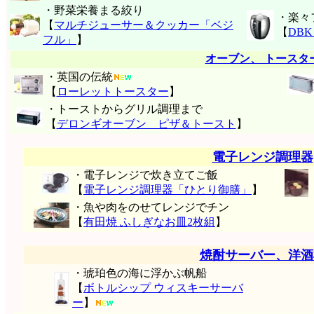
・野菜栄養まる絞り
・楽々
【
マルチジューサー＆クッカー「ベジ
【
DB
フル」
】
オーブン、 トースタ
・英国の伝統
【
ローレットトースター
】
・トーストからグリル調理まで
【
デロンギオーブン ピザ＆トースト
】
電子レンジ調理器
・電子レンジで炊き立てご飯
【
電子レンジ調理器「ひとり御膳」
】
・魚や肉をのせてレンジでチン
【
有田焼 ふしぎなお皿2枚組
】
焼酎サーバー、洋酒
・琥珀色の海に浮かぶ帆船
【
ボトルシップ ウィスキーサーバ
ー
】