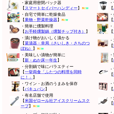
・家庭用密閉パック器
・
【
スマートセイバーハンディー
】
【
・自宅で簡単に乾燥食品
・
【
果物・野菜乾燥器
】
【
・簡単に燻製料理
・
【
お手軽燻製鍋（燻製チップ付き）
】
【
・漬け物がおいしく漬かる
・
【
菜漬器・幸局（さいしき・さちのつ
【
ぼね）
】
・美味しい漬物が簡単に
・
【
新・ぬか床一年生
】
【
・分割鍋で味にバラエティー
・
【
一挙両食「ふたつの料理を同時
【
に！」
】
・ワイン・お酒のうまみを保存
・
【
バキュバン
】
【
・有名店舗で使用
・
【
米国ゼロール社アイスクリームスク
【
ープ
】
・