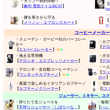
・カップ一杯約90秒！
【
【
象印 電気ケトルBEAT
】
(s
・
・腰を寒さから守る
【
【
メリノン・エプロンスカート
】
ー
コーヒーメーカー
・スェーデン・ガービー社のパーコレー
・カフ
ター
【
デロ
【
Ｃ3パーコレーター
】
・挽き豆専用機
・ボタ
【
デロンギ・エスプレッソメーカー
】
【
デロ
・一人
・デロンギ・全自動コーヒーマシン
【
ラッ
【
ワンタッチカプチーノ
】
カー
】
・家庭で楽しめるイタリアンカプチーノ
・電動
【
カプチーノクリーマー
】
【
C3
ジューサー、ミキサー、スク
・搾りたて生ジュースを
・毎朝
【
手搾りジューサー「しぼりーな」
】
【
ハン