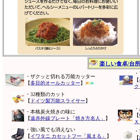
楽しい食卓/台
・
・ザクッと切れる万能カッター
【
【
多目的オールカッター
】
ク
・32種類のカット
【
ドイツ製万能スライサー
】
・
・本格炭火焼きの味に
【
【
遠赤外線プレート「焼き方名人」
】
Ｘ
・強い風でも消えない
・
【
イワタニ カセットフー「風まる」
】
【