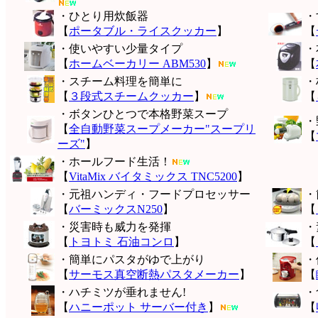
・ひとり用炊飯器
・
【
ポータブル・ライスクッカー
】
【
・使いやすい少量タイプ
・
【
ホームベーカリー ABM530
】
【
・スチーム料理を簡単に
・
【
３段式スチームクッカー
】
【
・ボタンひとつで本格野菜スープ
・
【
全自動野菜スープメーカー"スープリ
【
ーズ"
】
・ホールフード生活！
【
VitaMix バイタミックス TNC5200
】
・元祖ハンディ・フードプロセッサー
・
【
バーミックスN250
】
【
・災害時も威力を発揮
・
【
トヨトミ 石油コンロ
】
【
・簡単にパスタがゆで上がり
・
【
サーモス真空断熱パスタメーカー
】
【
・ハチミツが垂れません!
・
【
ハニーポット サーバー付き
】
【