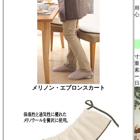
オ
用
心
寸
重
素
ー
日
メリノン・エプロンスカート