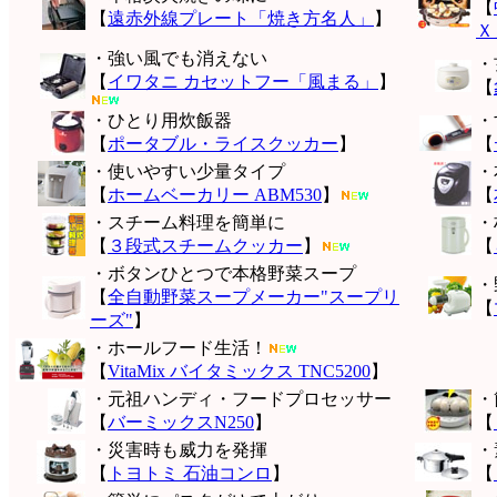
【
【
遠赤外線プレート「焼き方名人」
】
Ｘ
・強い風でも消えない
・
【
イワタニ カセットフー「風まる」
】
【
・ひとり用炊飯器
・
【
ポータブル・ライスクッカー
】
【
・使いやすい少量タイプ
・
【
ホームベーカリー ABM530
】
【
・スチーム料理を簡単に
・
【
３段式スチームクッカー
】
【
・ボタンひとつで本格野菜スープ
・
【
全自動野菜スープメーカー"スープリ
【
ーズ"
】
・ホールフード生活！
【
VitaMix バイタミックス TNC5200
】
・元祖ハンディ・フードプロセッサー
・
【
バーミックスN250
】
【
・災害時も威力を発揮
・
【
トヨトミ 石油コンロ
】
【