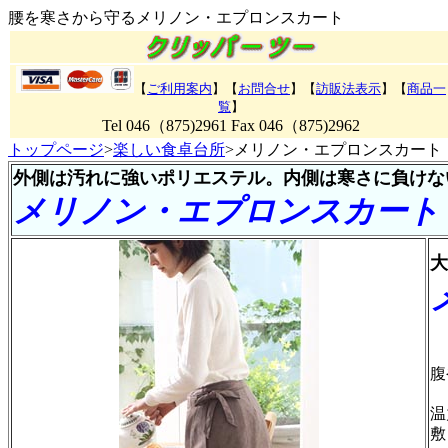
腰を寒さから守るメリノン・エプロンスカート
【
ご利用案内
】【
お問合せ
】【
訪販法表示
】【
商品一
覧
】
Tel 046（875)2961 Fax 046（875)2962
トップページ
>
楽しい食卓台所
>メリノン・エプロンスカート
外側は汚れに強いポリエステル。内側は寒さに負けな
メリノン・エプロンスカート
大
さ
腹
腰
温
敷