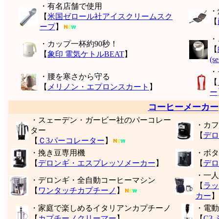
・有名店舗で使用
・
【
米国ゼロール社アイスクリームスク
【
ープ
】
・
・カップ一杯約90秒！
【
【
象印 電気ケトルBEAT
】
(s
・
・腰を寒さから守る
【
【
メリノン・エプロンスカート
】
ー
コーヒーメーカー
・スェーデン・ガービー社のパーコレー
・カフ
ター
【
デロ
【
Ｃ3パーコレーター
】
・挽き豆専用機
・ボタ
【
デロンギ・エスプレッソメーカー
】
【
デロ
・一人
・デロンギ・全自動コーヒーマシン
【
ラッ
【
ワンタッチカプチーノ
】
カー
】
・家庭で楽しめるイタリアンカプチーノ
・電動
【
カプチーノクリーマー
】
【
C3