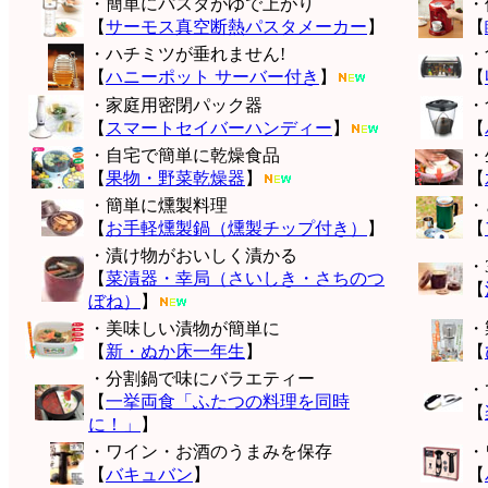
・簡単にパスタがゆで上がり
・
【
サーモス真空断熱パスタメーカー
】
【
・ハチミツが垂れません!
・
【
ハニーポット サーバー付き
】
【
・家庭用密閉パック器
・
【
スマートセイバーハンディー
】
【
・自宅で簡単に乾燥食品
・
【
果物・野菜乾燥器
】
【
・簡単に燻製料理
・
【
お手軽燻製鍋（燻製チップ付き）
】
【
・漬け物がおいしく漬かる
・
【
菜漬器・幸局（さいしき・さちのつ
【
ぼね）
】
・美味しい漬物が簡単に
・
【
新・ぬか床一年生
】
【
・分割鍋で味にバラエティー
・
【
一挙両食「ふたつの料理を同時
【
に！」
】
・ワイン・お酒のうまみを保存
・
【
バキュバン
】
【