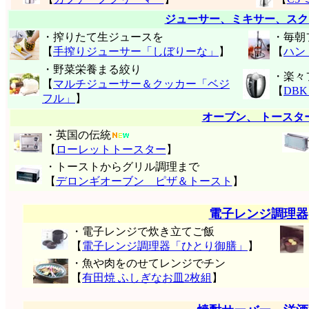
ジューサー、ミキサー、スク
・搾りたて生ジュースを
・毎朝
【
手搾りジューサー「しぼりーな」
】
【
ハン
・野菜栄養まる絞り
・楽々
【
マルチジューサー＆クッカー「ベジ
【
DB
フル」
】
オーブン、 トースタ
・英国の伝統
【
ローレットトースター
】
・トーストからグリル調理まで
【
デロンギオーブン ピザ＆トースト
】
電子レンジ調理器
・電子レンジで炊き立てご飯
【
電子レンジ調理器「ひとり御膳」
】
・魚や肉をのせてレンジでチン
【
有田焼 ふしぎなお皿2枚組
】