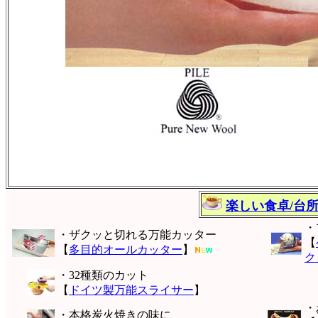
楽しい食卓/台
・
・ザクッと切れる万能カッター
【
【
多目的オールカッター
】
ク
・32種類のカット
【
ドイツ製万能スライサー
】
・
・本格炭火焼きの味に