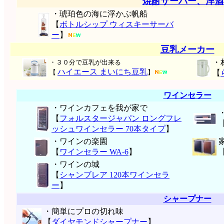
焼酎サーバー、洋酒
・琥珀色の海に浮かぶ帆船
【
ボトルシップ ウィスキーサーバ
ー
】
豆乳メーカー
・
・３０分で豆乳が出来る
ハイエース まいにち豆乳
【
】
【
ワインセラー
・ワインカフェを我が家で
【
フォルスタージャパン ロングフレ
ッシュワインセラー 70本タイプ
】
・ワインの楽園
【
ワインセラー WA-6
】
・ワインの城
【
シャンブレア 120本ワインセラ
ー
】
シャープナー
・簡単にプロの切れ味
【
ダイヤモンドシャープナー
】