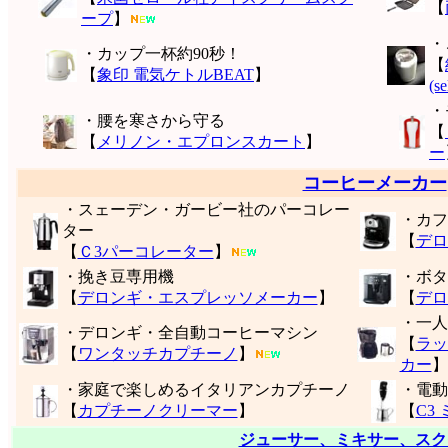
【
ープ
】
・
・カップ一杯約90秒！
【
【
象印 電気ケトルBEAT
】
(s
・
・腰を寒さから守る
【
【
メリノン・エプロンスカート
】
ー
コーヒーメーカー
・スェーデン・ガービー社のパーコレー
・カフ
ター
【
デロ
【
Ｃ3パーコレーター
】
・挽き豆専用機
・ボタ
【
デロンギ・エスプレッソメーカー
】
【
デロ
・一人
・デロンギ・全自動コーヒーマシン
【
ラッ
【
ワンタッチカプチーノ
】
カー
】
・家庭で楽しめるイタリアンカプチーノ
・電動
【
カプチーノクリーマー
】
【
C3
ジューサー、ミキサー、スク