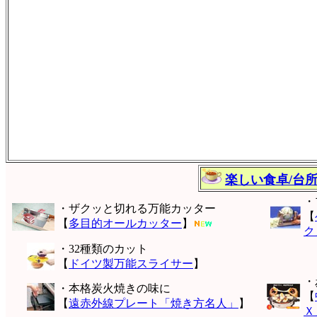
楽しい食卓/台
・
・ザクッと切れる万能カッター
【
【
多目的オールカッター
】
ク
・32種類のカット
【
ドイツ製万能スライサー
】
・
・本格炭火焼きの味に
【
【
遠赤外線プレート「焼き方名人」
】
Ｘ