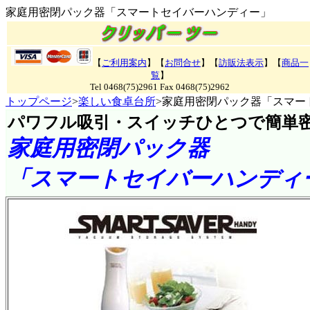
家庭用密閉パック器「スマートセイバーハンディー」
【
ご利用案内
】【
お問合せ
】【
訪販法表示
】【
商品一
覧
】
Tel 0468(75)2961 Fax 0468(75)2962
トップページ
>
楽しい食卓台所
>家庭用密閉パック器「スマー
パワフル吸引・スイッチひとつで簡単
家庭用密閉パック器
「スマートセイバーハンディ