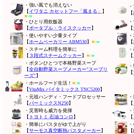
・強い風でも消えない
・
【
イワタニ カセットフー「風まる」
】
【
・ひとり用炊飯器
・
【
ポータブル・ライスクッカー
】
【
・使いやすい少量タイプ
・
【
ホームベーカリー ABM530
】
【
・スチーム料理を簡単に
・
【
３段式スチームクッカー
】
【
・ボタンひとつで本格野菜スープ
・
【
全自動野菜スープメーカー"スープリ
【
ーズ"
】
・ホールフード生活！
【
VitaMix バイタミックス TNC5200
】
・元祖ハンディ・フードプロセッサー
・
【
バーミックスN250
】
【
・災害時も威力を発揮
・
【
トヨトミ 石油コンロ
】
【
・簡単にパスタがゆで上がり
・
【
サーモス真空断熱パスタメーカー
】
【