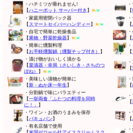
・ハチミツが垂れません!
・
【
ハニーポット サーバー付き
】
【
・家庭用密閉パック器
・
【
スマートセイバーハンディー
】
【
・自宅で簡単に乾燥食品
・
【
果物・野菜乾燥器
】
【
・簡単に燻製料理
・
【
お手軽燻製鍋（燻製チップ付き）
】
【
・漬け物がおいしく漬かる
・
【
菜漬器・幸局（さいしき・さちのつ
【
ぼね）
】
・美味しい漬物が簡単に
・
【
新・ぬか床一年生
】
【
・分割鍋で味にバラエティー
・
【
一挙両食「ふたつの料理を同時
【
に！」
】
・ワイン・お酒のうまみを保存
・
【
バキュバン
】
【
・有名店舗で使用
・
【
米国ゼロール社アイスクリームスク