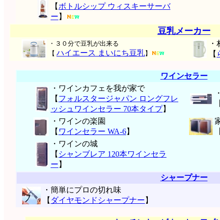
【
ボトルシップ ウィスキーサーバ
ー
】
豆乳メーカー
・
・３０分で豆乳が出来る
ハイエース まいにち豆乳
【
】
【
ワインセラー
・ワインカフェを我が家で
【
フォルスタージャパン ロングフレ
ッシュワインセラー 70本タイプ
】
・ワインの楽園
【
ワインセラー WA-6
】
・ワインの城
【
シャンブレア 120本ワインセラ
ー
】
シャープナー
・簡単にプロの切れ味
【
ダイヤモンドシャープナー
】