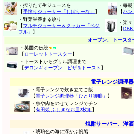
・搾りたて生ジュースを
・毎朝
【
手搾りジューサー「しぼりーな」
】
【
ハン
・野菜栄養まる絞り
・楽々
【
マルチジューサー＆クッカー「ベジ
【
DB
フル」
】
オーブン、 トースタ
・英国の伝統
【
ローレットトースター
】
・トーストからグリル調理まで
【
デロンギオーブン ピザ＆トースト
】
電子レンジ調理器
・電子レンジで炊き立てご飯
【
電子レンジ調理器「ひとり御膳」
】
・魚や肉をのせてレンジでチン
【
有田焼 ふしぎなお皿2枚組
】
焼酎サーバー、洋酒
・琥珀色の海に浮かぶ帆船