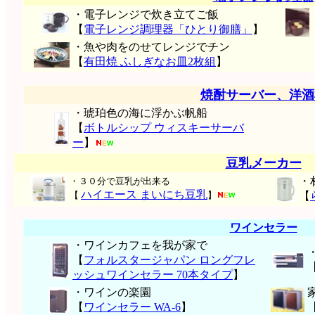
・電子レンジで炊き立てご飯
【
電子レンジ調理器「ひとり御膳」
】
・魚や肉をのせてレンジでチン
【
有田焼 ふしぎなお皿2枚組
】
焼酎サーバー、洋酒
・琥珀色の海に浮かぶ帆船
【
ボトルシップ ウィスキーサーバ
ー
】
豆乳メーカー
・
・３０分で豆乳が出来る
ハイエース まいにち豆乳
【
】
【
ワインセラー
・ワインカフェを我が家で
【
フォルスタージャパン ロングフレ
ッシュワインセラー 70本タイプ
】
・ワインの楽園
【
ワインセラー WA-6
】