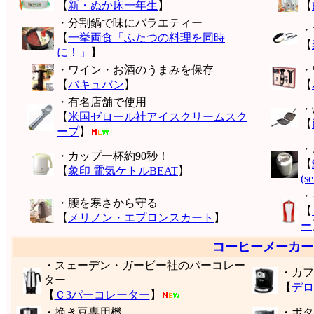
【
新・ぬか床一年生
】
【
・分割鍋で味にバラエティー
・
【
一挙両食「ふたつの料理を同時
【
に！」
】
・ワイン・お酒のうまみを保存
・
【
バキュバン
】
【
・有名店舗で使用
・
【
米国ゼロール社アイスクリームスク
【
ープ
】
・
・カップ一杯約90秒！
【
【
象印 電気ケトルBEAT
】
(s
・
・腰を寒さから守る
【
【
メリノン・エプロンスカート
】
ー
コーヒーメーカー
・スェーデン・ガービー社のパーコレー
・カフ
ター
【
デロ
【
Ｃ3パーコレーター
】
・挽き豆専用機
・ボタ