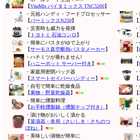
【
VitaMix バイタミックス TNC5200
】
・元祖ハンディ・フードプロセッサー
・
【
バーミックスN250
】
【
・災害時も威力を発揮
・
【
トヨトミ 石油コンロ
】
【
・簡単にパスタがゆで上がり
・
【
サーモス真空断熱パスタメーカー
】
【
・ハチミツが垂れません!
・
【
ハニーポット サーバー付き
】
【
・家庭用密閉パック器
・
【
スマートセイバーハンディー
】
【
・自宅で簡単に乾燥食品
・
【
果物・野菜乾燥器
】
【
・簡単に燻製料理
・
【
お手軽燻製鍋（燻製チップ付き）
】
【
・漬け物がおいしく漬かる
・
【
菜漬器・幸局（さいしき・さちのつ
【
ぼね）
】
・美味しい漬物が簡単に
・