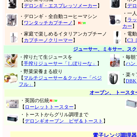
【
デロンギ・エスプレッソメーカー
】
【
デロ
・一人
・デロンギ・全自動コーヒーマシン
【
ラッ
【
ワンタッチカプチーノ
】
カー
】
・家庭で楽しめるイタリアンカプチーノ
・電動
【
カプチーノクリーマー
】
【
C3
ジューサー、ミキサー、スク
・搾りたて生ジュースを
・毎朝
【
手搾りジューサー「しぼりーな」
】
【
ハン
・野菜栄養まる絞り
・楽々
【
マルチジューサー＆クッカー「ベジ
【
DB
フル」
】
オーブン、 トースタ
・英国の伝統
【
ローレットトースター
】
・トーストからグリル調理まで
【
デロンギオーブン ピザ＆トースト
】
電子レンジ調理器