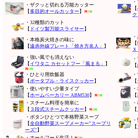
・
・ザクッと切れる万能カッター
【
【
多目的オールカッター
】
ク
・32種類のカット
【
ドイツ製万能スライサー
】
・
・本格炭火焼きの味に
【
【
遠赤外線プレート「焼き方名人」
】
Ｘ
・強い風でも消えない
・
【
イワタニ カセットフー「風まる」
】
【
・ひとり用炊飯器
・
【
ポータブル・ライスクッカー
】
【
・使いやすい少量タイプ
・
【
ホームベーカリー ABM530
】
【
・スチーム料理を簡単に
・
【
３段式スチームクッカー
】
【
・ボタンひとつで本格野菜スープ
・
【
全自動野菜スープメーカー"スープリ
【
ーズ"
】
・ホールフード生活！