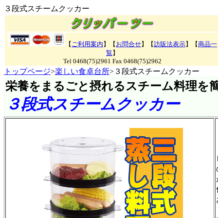
３段式スチームクッカー
【
ご利用案内
】【
お問合せ
】【
訪販法表示
】【
商品一
覧
】
Tel 0468(75)2961 Fax 0468(75)2962
トップページ
>
楽しい食卓台所
>３段式スチームクッカー
栄養をまるごと摂れるスチーム料理を
３段式スチームクッカー