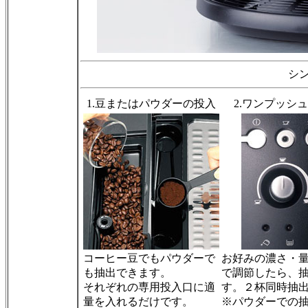
シ
1.豆またはパウダーの投入
2.ワンプッシ
コーヒー豆でもパウダーで
お好みの濃さ・
も抽出できます。
で調節したら、
それぞれの専用投入口に適
す。２杯同時抽
量を入れるだけです。
※パウダーでの抽