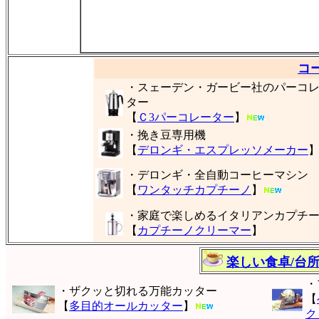
コ
・スェーデン・ガービー社のパーコ
ター
【
Ｃ3パーコレーター
】
・挽き豆専用機
【
デロンギ・エスプレッソメーカー
・デロンギ・全自動コーヒーマシン
【
ワンタッチカプチーノ
】
・家庭で楽しめるイタリアンカプチ
【
カプチーノクリーマー
】
楽しい食卓/台
・
・ザクッと切れる万能カッター
【
【
多目的オールカッター
】
ク