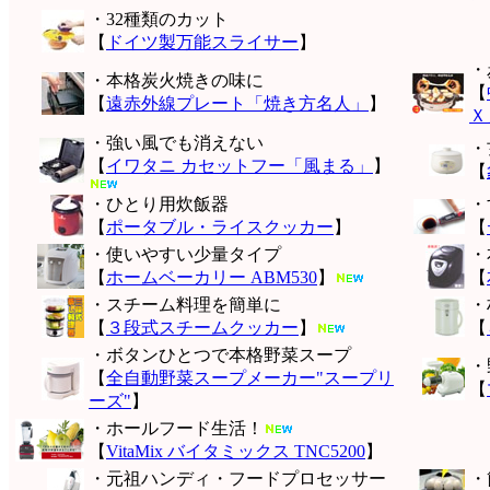
・32種類のカット
【
ドイツ製万能スライサー
】
・
・本格炭火焼きの味に
【
【
遠赤外線プレート「焼き方名人」
】
Ｘ
・強い風でも消えない
・
【
イワタニ カセットフー「風まる」
】
【
・ひとり用炊飯器
・
【
ポータブル・ライスクッカー
】
【
・使いやすい少量タイプ
・
【
ホームベーカリー ABM530
】
【
・スチーム料理を簡単に
・
【
３段式スチームクッカー
】
【
・ボタンひとつで本格野菜スープ
・
【
全自動野菜スープメーカー"スープリ
【
ーズ"
】
・ホールフード生活！
【
VitaMix バイタミックス TNC5200
】
・元祖ハンディ・フードプロセッサー
・