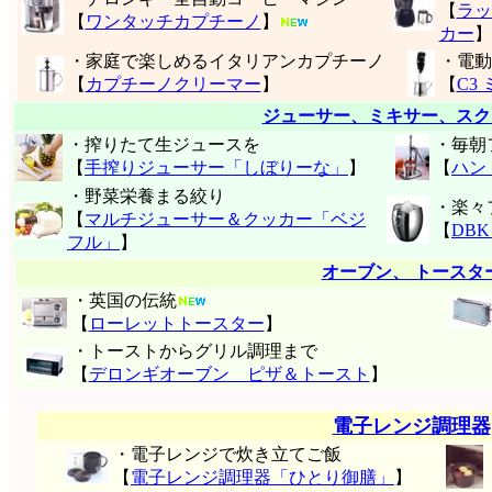
【
ラッ
【
ワンタッチカプチーノ
】
カー
】
・家庭で楽しめるイタリアンカプチーノ
・電動
【
カプチーノクリーマー
】
【
C3
ジューサー、ミキサー、スク
・搾りたて生ジュースを
・毎朝
【
手搾りジューサー「しぼりーな」
】
【
ハン
・野菜栄養まる絞り
・楽々
【
マルチジューサー＆クッカー「ベジ
【
DB
フル」
】
オーブン、 トースタ
・英国の伝統
【
ローレットトースター
】
・トーストからグリル調理まで
【
デロンギオーブン ピザ＆トースト
】
電子レンジ調理器
・電子レンジで炊き立てご飯
【
電子レンジ調理器「ひとり御膳」
】