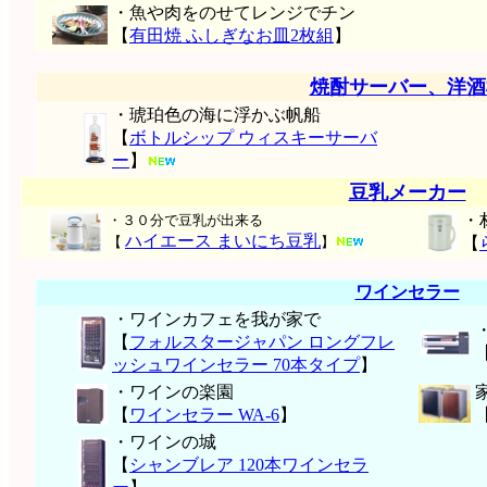
・魚や肉をのせてレンジでチン
【
有田焼 ふしぎなお皿2枚組
】
焼酎サーバー、洋酒
・琥珀色の海に浮かぶ帆船
【
ボトルシップ ウィスキーサーバ
ー
】
豆乳メーカー
・
・３０分で豆乳が出来る
ハイエース まいにち豆乳
【
】
【
ワインセラー
・ワインカフェを我が家で
【
フォルスタージャパン ロングフレ
ッシュワインセラー 70本タイプ
】
・ワインの楽園
【
ワインセラー WA-6
】
・ワインの城
【
シャンブレア 120本ワインセラ