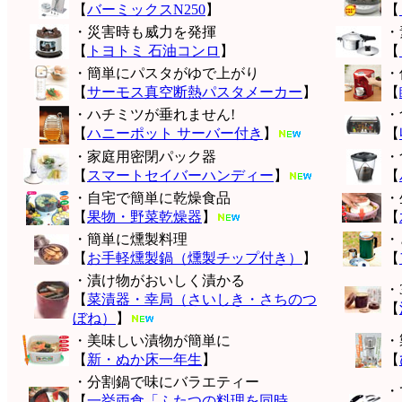
【
バーミックスN250
】
【
・災害時も威力を発揮
・
【
トヨトミ 石油コンロ
】
【
・簡単にパスタがゆで上がり
・
【
サーモス真空断熱パスタメーカー
】
【
・ハチミツが垂れません!
・
【
ハニーポット サーバー付き
】
【
・家庭用密閉パック器
・
【
スマートセイバーハンディー
】
【
・自宅で簡単に乾燥食品
・
【
果物・野菜乾燥器
】
【
・簡単に燻製料理
・
【
お手軽燻製鍋（燻製チップ付き）
】
【
・漬け物がおいしく漬かる
・
【
菜漬器・幸局（さいしき・さちのつ
【
ぼね）
】
・美味しい漬物が簡単に
・
【
新・ぬか床一年生
】
【
・分割鍋で味にバラエティー
・
【
一挙両食「ふたつの料理を同時