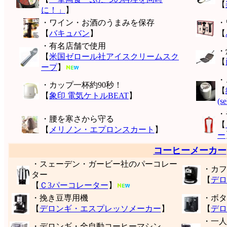
【
に！」
】
・ワイン・お酒のうまみを保存
・
【
バキュバン
】
【
・有名店舗で使用
・
【
米国ゼロール社アイスクリームスク
【
ープ
】
・
・カップ一杯約90秒！
【
【
象印 電気ケトルBEAT
】
(s
・
・腰を寒さから守る
【
【
メリノン・エプロンスカート
】
ー
コーヒーメーカー
・スェーデン・ガービー社のパーコレー
・カフ
ター
【
デロ
【
Ｃ3パーコレーター
】
・挽き豆専用機
・ボタ
【
デロンギ・エスプレッソメーカー
】
【
デロ
・一人
・デロンギ・全自動コーヒーマシン