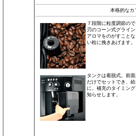
本格的なカ
７段階に粒度調節ので
刃のコーン式グライン
アロマをのがすことな
い粒に挽きあげます。
タンクは着脱式。前面
だけでセットでき、給
に。補充のタイミング
知らせします。