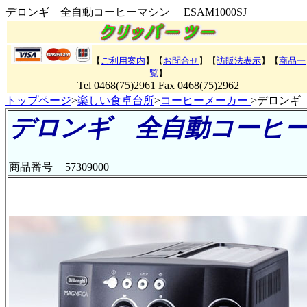
デロンギ 全自動コーヒーマシン ESAM1000SJ
【
ご利用案内
】【
お問合せ
】【
訪販法表示
】【
商品一
覧
】
Tel 0468(75)2961 Fax 0468(75)2962
トップページ
>
楽しい食卓台所
>
コーヒーメーカー
>デロンギ 
デロンギ 全自動コーヒーマシ
商品番号
57309000