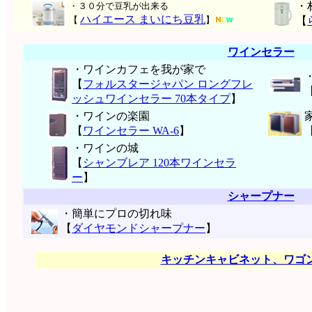
・
・３０分で豆乳が出来る
ハイエース まいにち豆乳
【
】
【
ワインセラー
・ワインカフェを我が家で
【
フォルスタージャパン ロングフレ
ッシュワインセラー 70本タイプ
】
・ワインの楽園
【
ワインセラー WA-6
】
・ワインの城
【
シャンブレア 120本ワインセラ
ー
】
シャープナー
・簡単にプロの切れ味
【
ダイヤモンドシャープナー
】
キッチンキャビネット、ワゴ