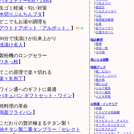
バキュテナー650・1300
】
│ ├
つまようじ
生ゴミ軽減・匂い対策
│ ├
血圧計
│ ├
ヘルスメーター
水切りぶんちんブタ
】
│ ├
つえ
│ ├
低周波治療器
どこでもお湯や調理を
│ ├
お灸
アウトドアポット「アルポット」
】
│ ├
足ウォーマー
│ └
介護サポート
│
30分で浅漬けが出来上がり
├
悩み解消
浅漬け名人
】
│ ├
禁煙
│ ├
水虫・他
│ └
その他
製粉機のロングセラー
│
├
気になる頭髪
ひきっ粉
】
│
├
快眠グッズ
てこの原理で楽々切れる
│ ├
枕、ピロー
│ ├
マット・シーツ
楽々丸包丁
】
│ ├
抱き枕
│ ├
湯たんぽ
│ ├
シルク寝具
ワイン通へのギフトに最適
│ ├
サマー寝具
バキュバン ギフトセット・ワイン
】
│ └
イビキ対策
│
├
お部屋・インテリア
焼料理の革命
│ ├
本棚
両面フライパン
】
│ ├
ＣＤビデオ収納棚
│ ├
デスク
│ ├
キャビネット・チェスト
こだわりの贅沢極まるチタン製！
│ ├
キッチンキャビネット
純チタン製二重タンブラー「セレクト
│ ├
ビジネスチェア
│ ├
リラックスチェア・ソファ