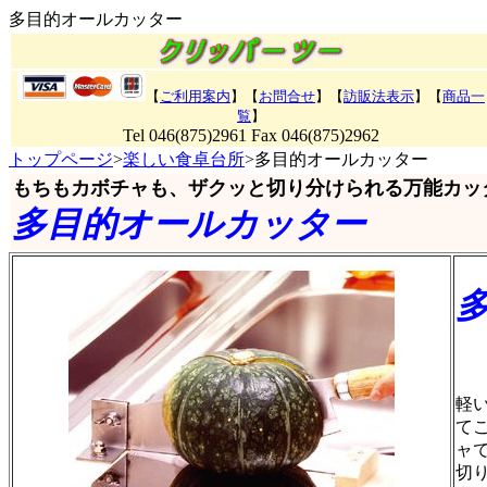
多目的オールカッター
【
ご利用案内
】【
お問合せ
】【
訪販法表示
】
【
商品一
覧
】
Tel 046(875)2961 Fax 046(875)2962
トップページ
>
楽しい食卓台所
>多目的オールカッター
もちもカボチャも、ザクッと切り分けられる万能カッ
多目的オールカッター
商
軽
て
ャ
切