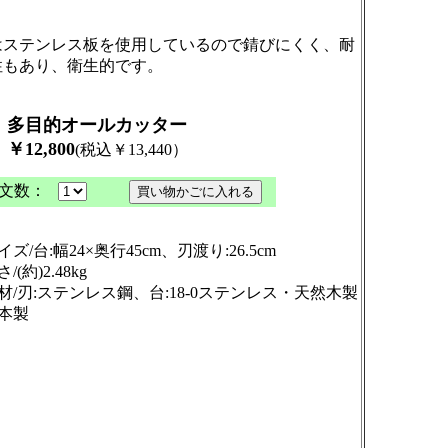
。
はステンレス板を使用しているので錆びにくく、耐
性もあり、衛生的です。
多目的オールカッター
12,800
(税込￥13,440）
文数：
イズ/台:幅24×奥行45cm、刃渡り:26.5cm
/(約)2.48kg
材/刃:ステンレス鋼、台:18-0ステンレス・天然木製
本製