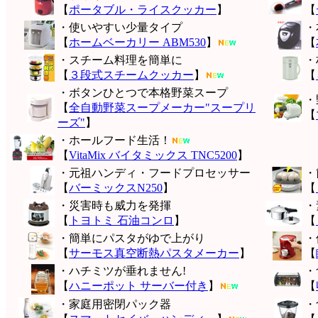
【
ポータブル・ライスクッカー
】
【
・使いやすい少量タイプ
・
【
ホームベーカリー ABM530
】
【
・スチーム料理を簡単に
・
【
３段式スチームクッカー
】
【
・ボタンひとつで本格野菜スープ
・
【
全自動野菜スープメーカー"スープリ
【
ーズ"
】
・ホールフード生活！
【
VitaMix バイタミックス TNC5200
】
・元祖ハンディ・フードプロセッサー
・
【
バーミックスN250
】
【
・災害時も威力を発揮
・
【
トヨトミ 石油コンロ
】
【
・簡単にパスタがゆで上がり
・
【
サーモス真空断熱パスタメーカー
】
【
・ハチミツが垂れません!
・
【
ハニーポット サーバー付き
】
【
・家庭用密閉パック器
・