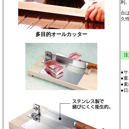
利
台
久
多目的オールカッター
￥
注
●サ
●重さ
●素
●日