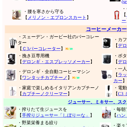
(s
・
・腰を寒さから守る
【
【
メリノン・エプロンスカート
】
ー
コーヒーメーカー
・スェーデン・ガービー社のパーコレー
・カフ
ター
【
デロ
【
Ｃ3パーコレーター
】
・挽き豆専用機
・ボタ
【
デロンギ・エスプレッソメーカー
】
【
デロ
・一人
・デロンギ・全自動コーヒーマシン
【
ラッ
【
ワンタッチカプチーノ
】
カー
】
・家庭で楽しめるイタリアンカプチーノ
・電動
【
カプチーノクリーマー
】
【
C3
ジューサー、ミキサー、スク
・搾りたて生ジュースを
・毎朝
【
手搾りジューサー「しぼりーな」
】
【
ハン
・野菜栄養まる絞り
・楽々