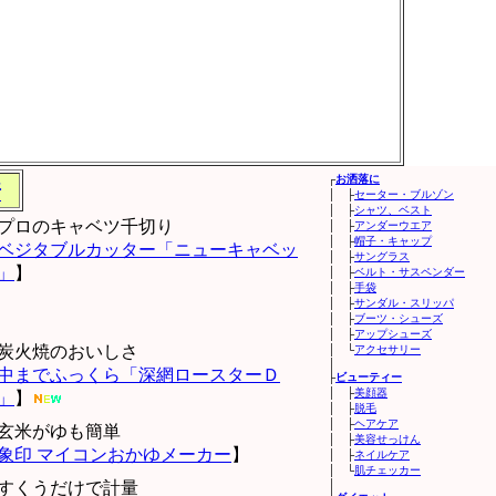
┌
お洒落に
所
│ ├
セーター・ブルゾン
│ ├
シャツ、ベスト
プロのキャベツ千切り
│ ├
アンダーウエア
│ ├
帽子・キャップ
ベジタブルカッター「ニューキャベッ
│ ├
サングラス
」
】
│ ├
ベルト・サスペンダー
│ ├
手袋
│ ├
サンダル・スリッパ
│ ├
ブーツ・シューズ
│ ├
アップシューズ
炭火焼のおいしさ
│ └
アクセサリー
│
中までふっくら「深網ロースターＤ
├
ビューティー
│ ├
美顔器
」
】
│ ├
脱毛
│ ├
ヘアケア
玄米がゆも簡単
│ ├
美容せっけん
象印 マイコンおかゆメーカー
】
│ ├
ネイルケア
│ └
肌チェッカー
すくうだけで計量
│