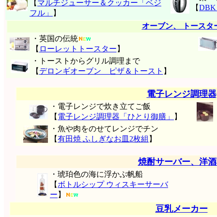
【
マルチジューサー＆クッカー「ベジ
【
DB
フル」
】
オーブン、 トースタ
・英国の伝統
【
ローレットトースター
】
・トーストからグリル調理まで
【
デロンギオーブン ピザ＆トースト
】
電子レンジ調理器
・電子レンジで炊き立てご飯
【
電子レンジ調理器「ひとり御膳」
】
・魚や肉をのせてレンジでチン
【
有田焼 ふしぎなお皿2枚組
】
焼酎サーバー、洋酒
・琥珀色の海に浮かぶ帆船
【
ボトルシップ ウィスキーサーバ
ー
】
豆乳メーカー