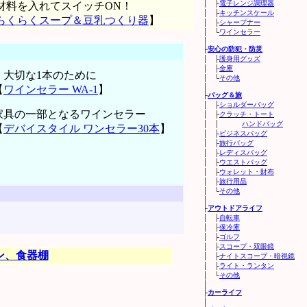
│ ├
電子レンジ調理器
材料を入れてスイッチON！
│ ├
キッチンスケール
らくらくスープ＆豆乳つくり器
】
│ ├
シャープナー
│ └
ワインセラー
│
├
安心の防犯・防災
│ ├
護身用グッズ
│ ├
金庫
・大切な1本のために
│ └
その他
│
【
ワインセラー WA-1
】
├
バッグ＆旅
│ ├
ショルダーバッグ
家具の一部となるワインセラー
│ ├
クラッチ・トート
│ │
ハンドバッグ
【
デバイスタイル ワンセラー30本
】
│ ├
ビジネスバッグ
│ ├
旅行バッグ
│ ├
レディスバッグ
│ ├
ウエストバッグ
│ ├
ウォレット・財布
│ ├
旅行用品
│ └
その他
│
├
アウトドアライフ
│ ├
自転車
│ ├
保冷庫
│ ├
ゴルフ
│ ├
スコープ・双眼鏡
ン、食器棚
│ ├
ナイトスコープ・暗視鏡
│ ├
ライト・ランタン
│ └
その他
│
├
カーライフ
│