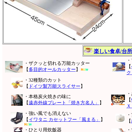
楽しい食卓/台
・
・ザクッと切れる万能カッター
【
【
多目的オールカッター
】
ク
・32種類のカット
【
ドイツ製万能スライサー
】
・
・本格炭火焼きの味に
【
【
遠赤外線プレート「焼き方名人」
】
Ｘ
・強い風でも消えない
・
【
イワタニ カセットフー「風まる」
】
【
・ひとり用炊飯器
・