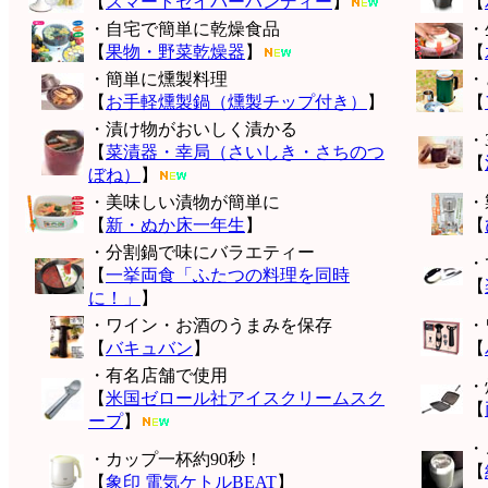
【
スマートセイバーハンディー
】
【
・自宅で簡単に乾燥食品
・
【
果物・野菜乾燥器
】
【
・簡単に燻製料理
・
【
お手軽燻製鍋（燻製チップ付き）
】
【
・漬け物がおいしく漬かる
・
【
菜漬器・幸局（さいしき・さちのつ
【
ぼね）
】
・美味しい漬物が簡単に
・
【
新・ぬか床一年生
】
【
・分割鍋で味にバラエティー
・
【
一挙両食「ふたつの料理を同時
【
に！」
】
・ワイン・お酒のうまみを保存
・
【
バキュバン
】
【
・有名店舗で使用
・
【
米国ゼロール社アイスクリームスク
【
ープ
】
・
・カップ一杯約90秒！
【
【
象印 電気ケトルBEAT
】