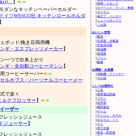
elect)」
】
│ ├
照明・スタンド
│ ├
カーペット・マット・敷物
モダンなキッチンペーパーホルダー
│ ├
カーテン
ドイツWESCO社 キッチンロールホルダ
│ ├
傘立て・ハンガー
│ ├
シューズボックス
】
│ └
ごみ箱
│
├
おいしい空気
│ ├
暖房
│ ├
冷房器・冷風扇
ェポッド/挽き豆両用機
│ ├
空気清浄器
ンギ・エスプレッソメーカー
】
│ ├
除湿機
│ ├
加湿器
│ ├
ファン
ン一つで出来上がり
│ └
酸素
ンギ・全自動コーヒーマシン
】
│
├
お掃除・お洗濯
用コーヒーサーバー
│ ├
掃除機・クリーナー
│ └
その他
セルホブス・パーソナルコーヒーメー
│
├
こいつは便利だ
│ ├
工具
式で楽々
│ ├
携帯電話関連
│ ├
ブラシ
 ミルクフロッサー
】
│ ├
拡声器
│ ├
靴関連品
イーザー
│ ├
ゲーム
│ ├
ラジコン・モデル
フレッシュジュース
│ ├
おもちゃ・トイ
ドジューサー
】
│ ├
ＡＶ
│ ├
電子辞書
│ ├
集音・防音器
フレッシュジュース