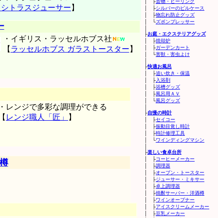
│ ├
置物・ヒーリング
K シトラスジューサー
】
│ ├
シルバーのピルケース
│ ├
物忘れ防止グッズ
│ └
ズボンプレッサー
ー
│
├
お庭・エクステリアグッズ
・イギリス・ラッセルホブス社
│ ├
焼却炉
【
ラッセルホブス ガラストースター
】
│ ├
ガーデンカート
│ └
害獣・害虫よけ
│
├
快適お風呂
│ ├
追い炊き・保温
│ ├
入浴剤
│ ├
浴槽グッズ
│ ├
風呂用ＡＶ
│ └
風呂グッズ
・レンジで多彩な調理ができる
│
├
自慢の時計
【
レンジ職人「匠」
】
│ ├
セイコー
│ ├
振動目覚し時計
│ ├
時計修理工具
│ └
ワインディングマシン
│
├
楽しい食卓台所
│ ├
コーヒーメーカー
樽
│ ├
調理器
│ ├
オーブン・トースター
│ ├
ジューサー・ミキサー
│ ├
卓上調理器
│ ├
焼酎サーバー・洋酒樽
│ ├
ワインオープナー
│ ├
アイスクリームメーカー
│ ├
豆乳メーカー