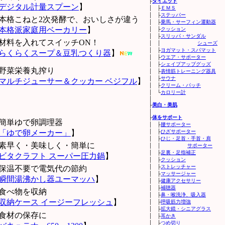
├
ダイエット
デジタル計量スプーン
】
│ ├
ＥＭＳ
│ ├
ステッパー
本格こねと2次発酵で、おいしさが違う
│ ├
乗馬・サーフィン運動器
本格派家庭用ベーカリー
】
│ ├
クッション
│ ├
スリッパ・サンダル
材料を入れてスイッチON！
│ │
シューズ
│ ├
ヨガマット・スパマット
らくらくスープ＆豆乳つくり器
】
│ ├
ウエア・サポーター
│ ├
シェイプアップグッズ
野菜栄養丸搾り
│ ├
表情筋トレーニング器具
│ ├
サウナ
マルチジューサー＆クッカー ベジフル
】
│ ├
クリーム・パッチ
│ └
カロリー計
│
├
美白・美肌
│
├
体をサポート
簡単ゆで卵調理器
│ ├
腰サポーター
「ゆで卵メーカー」
】
│ ├
ひざサポーター
│ ├
ひじ・足首・手首・肩
素早く・美味しく・簡単に
│ │
サポーター
│ ├
足裏・足指補正
ビタクラフト スーパー圧力鍋
】
│ ├
クッション
│ ├
ストレッチャー
保温不要で電気代の節約
│ ├
マッサージャー
瞬間湯沸かし器ユーマッハ
】
│ ├
健康アクセサリー
│ ├
補聴器
食べ物を収納
│ ├
鼻・喉洗浄、吸入器
収納ケース イージーフレッシュ
】
│ ├
呼吸筋力増強
│ ├
拡大鏡・シニアグラス
食材の保存に
│ ├
耳かき
│ ├
つめ切り