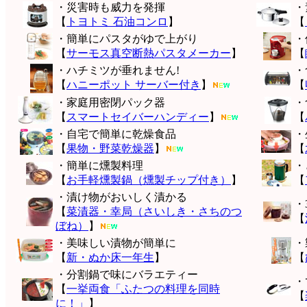
・災害時も威力を発揮
・
【
トヨトミ 石油コンロ
】
【
・簡単にパスタがゆで上がり
・
【
サーモス真空断熱パスタメーカー
】
【
・ハチミツが垂れません!
・
【
ハニーポット サーバー付き
】
【
・家庭用密閉パック器
・
【
スマートセイバーハンディー
】
【
・自宅で簡単に乾燥食品
・
【
果物・野菜乾燥器
】
【
・簡単に燻製料理
・
【
お手軽燻製鍋（燻製チップ付き）
】
【
・漬け物がおいしく漬かる
・
【
菜漬器・幸局（さいしき・さちのつ
【
ぼね）
】
・美味しい漬物が簡単に
・
【
新・ぬか床一年生
】
【
・分割鍋で味にバラエティー
・
【
一挙両食「ふたつの料理を同時
【
に！」
】