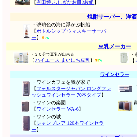
【
有田焼 ふしぎなお皿2枚組
】
焼酎サーバー、洋酒
・琥珀色の海に浮かぶ帆船
【
ボトルシップ ウィスキーサーバ
ー
】
豆乳メーカー
・
・３０分で豆乳が出来る
ハイエース まいにち豆乳
【
】
【
ワインセラー
・ワインカフェを我が家で
【
フォルスタージャパン ロングフレ
ッシュワインセラー 70本タイプ
】
・ワインの楽園
【
ワインセラー WA-6
】
・ワインの城
【
シャンブレア 120本ワインセラ
ー
】