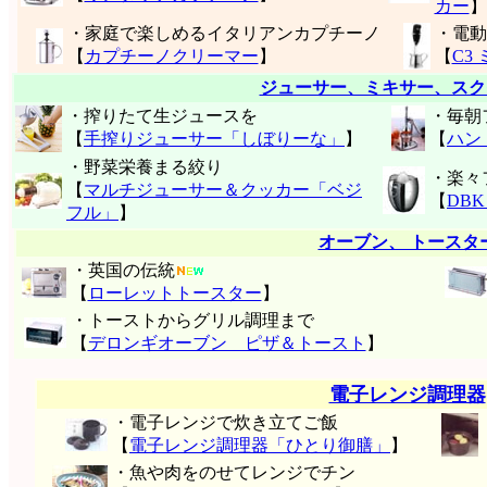
カー
】
・家庭で楽しめるイタリアンカプチーノ
・電動
【
カプチーノクリーマー
】
【
C3
ジューサー、ミキサー、スク
・搾りたて生ジュースを
・毎朝
【
手搾りジューサー「しぼりーな」
】
【
ハン
・野菜栄養まる絞り
・楽々
【
マルチジューサー＆クッカー「ベジ
【
DB
フル」
】
オーブン、 トースタ
・英国の伝統
【
ローレットトースター
】
・トーストからグリル調理まで
【
デロンギオーブン ピザ＆トースト
】
電子レンジ調理器
・電子レンジで炊き立てご飯
【
電子レンジ調理器「ひとり御膳」
】
・魚や肉をのせてレンジでチン