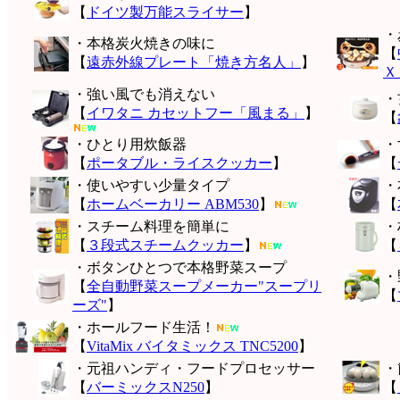
【
ドイツ製万能スライサー
】
・
・本格炭火焼きの味に
【
【
遠赤外線プレート「焼き方名人」
】
Ｘ
・強い風でも消えない
・
【
イワタニ カセットフー「風まる」
】
【
・ひとり用炊飯器
・
【
ポータブル・ライスクッカー
】
【
・使いやすい少量タイプ
・
【
ホームベーカリー ABM530
】
【
・スチーム料理を簡単に
・
【
３段式スチームクッカー
】
【
・ボタンひとつで本格野菜スープ
・
【
全自動野菜スープメーカー"スープリ
【
ーズ"
】
・ホールフード生活！
【
VitaMix バイタミックス TNC5200
】
・元祖ハンディ・フードプロセッサー
・
【
バーミックスN250
】
【