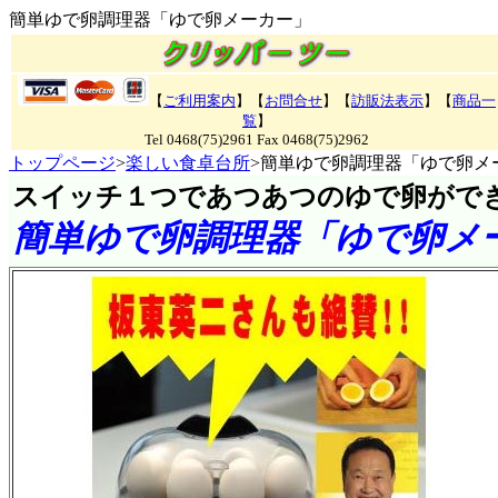
簡単ゆで卵調理器「ゆで卵メーカー」
【
ご利用案内
】【
お問合せ
】【
訪販法表示
】【
商品一
覧
】
Tel 0468(75)2961 Fax 0468(75)2962
トップページ
>
楽しい食卓台所
>簡単ゆで卵調理器「ゆで卵メ
スイッチ１つであつあつのゆで卵がで
簡単ゆで卵調理器「ゆで卵メ