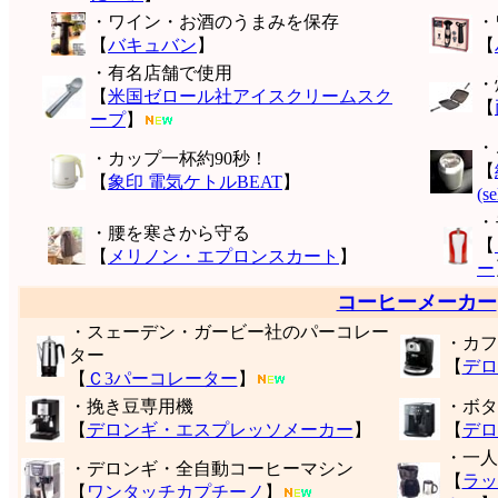
・ワイン・お酒のうまみを保存
・
【
バキュバン
】
【
・有名店舗で使用
・
【
米国ゼロール社アイスクリームスク
【
ープ
】
・
・カップ一杯約90秒！
【
【
象印 電気ケトルBEAT
】
(s
・
・腰を寒さから守る
【
【
メリノン・エプロンスカート
】
ー
コーヒーメーカー
・スェーデン・ガービー社のパーコレー
・カフ
ター
【
デロ
【
Ｃ3パーコレーター
】
・挽き豆専用機
・ボタ
【
デロンギ・エスプレッソメーカー
】
【
デロ
・一人
・デロンギ・全自動コーヒーマシン
【
ラッ
【
ワンタッチカプチーノ
】