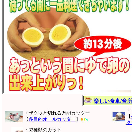
楽しい食卓/台
・
・ザクッと切れる万能カッター
【
【
多目的オールカッター
】
ク
・32種類のカット