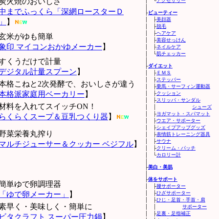
炭火焼のおいしさ
│ └
アクセサリー
│
中までふっくら「深網ロースターＤ
├
ビューティー
│ ├
美顔器
」
】
│ ├
脱毛
│ ├
ヘアケア
玄米がゆも簡単
│ ├
美容せっけん
象印 マイコンおかゆメーカー
】
│ ├
ネイルケア
│ └
肌チェッカー
すくうだけで計量
│
├
ダイエット
デジタル計量スプーン
】
│ ├
ＥＭＳ
│ ├
ステッパー
本格こねと2次発酵で、おいしさが違う
│ ├
乗馬・サーフィン運動器
本格派家庭用ベーカリー
】
│ ├
クッション
│ ├
スリッパ・サンダル
材料を入れてスイッチON！
│ │
シューズ
│ ├
ヨガマット・スパマット
らくらくスープ＆豆乳つくり器
】
│ ├
ウエア・サポーター
│ ├
シェイプアップグッズ
野菜栄養丸搾り
│ ├
表情筋トレーニング器具
│ ├
サウナ
マルチジューサー＆クッカー ベジフル
】
│ ├
クリーム・パッチ
│ └
カロリー計
│
├
美白・美肌
│
├
体をサポート
簡単ゆで卵調理器
│ ├
腰サポーター
「ゆで卵メーカー」
】
│ ├
ひざサポーター
│ ├
ひじ・足首・手首・肩
素早く・美味しく・簡単に
│ │
サポーター
│ ├
足裏・足指補正
ビタクラフト スーパー圧力鍋
】