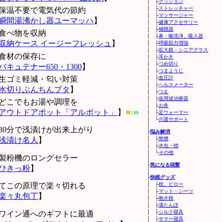
│ ├
クッション
│ ├
ストレッチャー
保温不要で電気代の節約
│ ├
マッサージャー
瞬間湯沸かし器ユーマッハ
】
│ ├
健康アクセサリー
│ ├
補聴器
食べ物を収納
│ ├
鼻・喉洗浄、吸入器
収納ケース イージーフレッシュ
】
│ ├
呼吸筋力増強
│ ├
拡大鏡・シニアグラス
食材の保存に
│ ├
耳かき
│ ├
つめ切り
バキュテナー650・1300
】
│ ├
つまようじ
生ゴミ軽減・匂い対策
│ ├
血圧計
│ ├
ヘルスメーター
水切りぶんちんブタ
】
│ ├
つえ
│ ├
低周波治療器
どこでもお湯や調理を
│ ├
お灸
アウトドアポット「アルポット」
】
│ ├
足ウォーマー
│ └
介護サポート
│
30分で浅漬けが出来上がり
├
悩み解消
浅漬け名人
】
│ ├
禁煙
│ ├
水虫・他
│ └
その他
製粉機のロングセラー
│
├
気になる頭髪
ひきっ粉
】
│
├
快眠グッズ
てこの原理で楽々切れる
│ ├
枕、ピロー
│ ├
マット・シーツ
楽々丸包丁
】
│ ├
抱き枕
│ ├
湯たんぽ
│ ├
シルク寝具
ワイン通へのギフトに最適
│ ├
サマー寝具