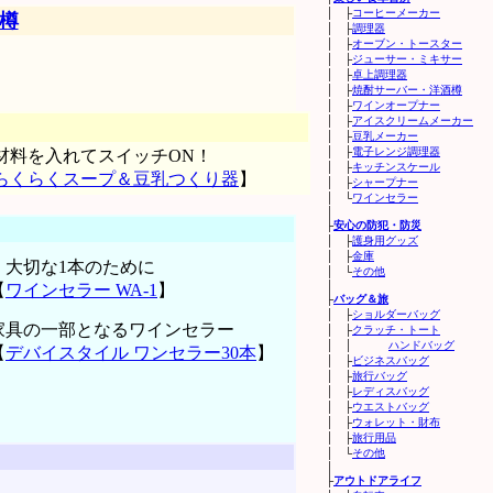
│ ├
コーヒーメーカー
樽
│ ├
調理器
│ ├
オーブン・トースター
│ ├
ジューサー・ミキサー
│ ├
卓上調理器
│ ├
焼酎サーバー・洋酒樽
│ ├
ワインオープナー
│ ├
アイスクリームメーカー
│ ├
豆乳メーカー
│ ├
電子レンジ調理器
材料を入れてスイッチON！
│ ├
キッチンスケール
らくらくスープ＆豆乳つくり器
】
│ ├
シャープナー
│ └
ワインセラー
│
├
安心の防犯・防災
│ ├
護身用グッズ
│ ├
金庫
・大切な1本のために
│ └
その他
│
【
ワインセラー WA-1
】
├
バッグ＆旅
│ ├
ショルダーバッグ
家具の一部となるワインセラー
│ ├
クラッチ・トート
│ │
ハンドバッグ
【
デバイスタイル ワンセラー30本
】
│ ├
ビジネスバッグ
│ ├
旅行バッグ
│ ├
レディスバッグ
│ ├
ウエストバッグ
│ ├
ウォレット・財布
│ ├
旅行用品
│ └
その他
│
├
アウトドアライフ