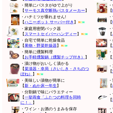
・簡単にパスタがゆで上がり
・
【
サーモス真空断熱パスタメーカー
】
【
・ハチミツが垂れません!
・
【
ハニーポット サーバー付き
】
【
・家庭用密閉パック器
・
【
スマートセイバーハンディー
】
【
・自宅で簡単に乾燥食品
・
【
果物・野菜乾燥器
】
【
・簡単に燻製料理
・
【
お手軽燻製鍋（燻製チップ付き）
】
【
・漬け物がおいしく漬かる
・
【
菜漬器・幸局（さいしき・さちのつ
【
ぼね）
】
・美味しい漬物が簡単に
・
【
新・ぬか床一年生
】
【
・分割鍋で味にバラエティー
・
【
一挙両食「ふたつの料理を同時
【
に！」
】
・ワイン・お酒のうまみを保存
・