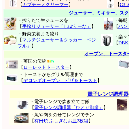
【
カプチーノクリーマー
】
【
C3
ジューサー、ミキサー、スク
・搾りたて生ジュースを
・毎朝
【
手搾りジューサー「しぼりーな」
】
【
ハン
・野菜栄養まる絞り
・楽々
【
マルチジューサー＆クッカー「ベジ
【
DB
フル」
】
オーブン、 トースタ
・英国の伝統
【
ローレットトースター
】
・トーストからグリル調理まで
【
デロンギオーブン ピザ＆トースト
】
電子レンジ調理器
・電子レンジで炊き立てご飯
【
電子レンジ調理器「ひとり御膳」
】
・魚や肉をのせてレンジでチン
【
有田焼 ふしぎなお皿2枚組
】