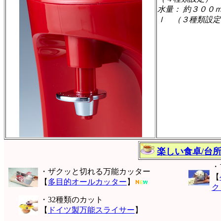
水量： 約３００
ｌ （３種類設定
楽しい食卓/台
・
・ザクッと切れる万能カッター
【
【
多目的オールカッター
】
ク
・32種類のカット
【
ドイツ製万能スライサー
】