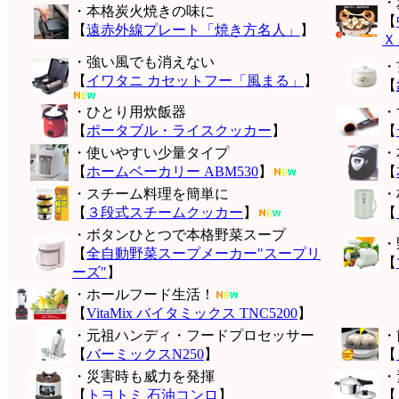
・
・本格炭火焼きの味に
【
【
遠赤外線プレート「焼き方名人」
】
Ｘ
・強い風でも消えない
・
【
イワタニ カセットフー「風まる」
】
【
・ひとり用炊飯器
・
【
ポータブル・ライスクッカー
】
【
・使いやすい少量タイプ
・
【
ホームベーカリー ABM530
】
【
・スチーム料理を簡単に
・
【
３段式スチームクッカー
】
【
・ボタンひとつで本格野菜スープ
・
【
全自動野菜スープメーカー"スープリ
【
ーズ"
】
・ホールフード生活！
【
VitaMix バイタミックス TNC5200
】
・元祖ハンディ・フードプロセッサー
・
【
バーミックスN250
】
【
・災害時も威力を発揮
・
【
トヨトミ 石油コンロ
】
【