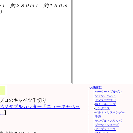
ｍｌ 約２３０ｍｌ 約１５０ｍ
）
┌
お洒落に
所
│ ├
セーター・ブルゾン
│ ├
シャツ、ベスト
プロのキャベツ千切り
│ ├
アンダーウエア
│ ├
帽子・キャップ
ベジタブルカッター「ニューキャベッ
│ ├
サングラス
」
】
│ ├
ベルト・サスペンダー
│ ├
手袋
│ ├
サンダル・スリッパ
│ ├
ブーツ・シューズ
│ ├
アップシューズ