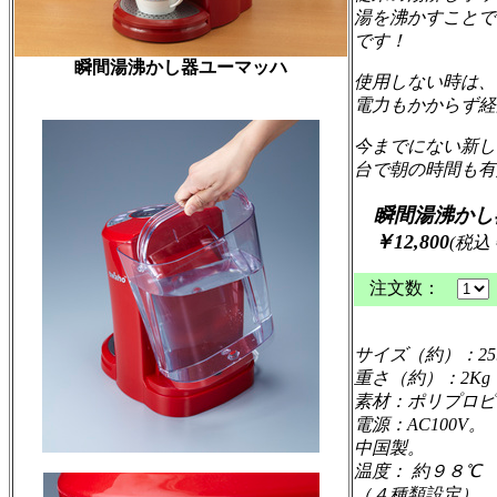
湯を沸かすことで
です！
瞬間湯沸かし器ユーマッハ
使用しない時は、
電力もかからず経
今までにない新し
台で朝の時間も有
瞬間湯沸かし
￥12,800
(税込
注文数：
サイズ（約）：25.3X
重さ（約）：2Kg
素材：ポリプロピ
電源：AC100V。
中国製。
温度： 約９８℃
（４種類設定）