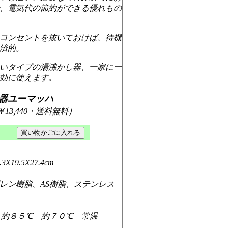
、電気代の節約ができる優れもの
コンセントを抜いておけば、待機
済的。
いタイプの湯沸かし器、一家に一
効に使えます。
器ユーマッハ
￥13,440・送料無料）
19.5X27.4cm
レン樹脂、AS樹脂、ステンレス
 約８５℃ 約７０℃ 常温