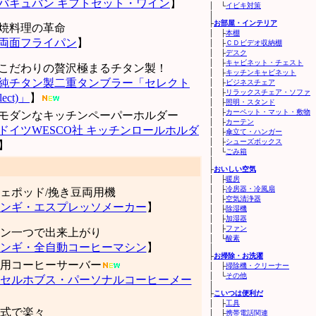
バキュバン ギフトセット・ワイン
】
│ └
イビキ対策
│
├
お部屋・インテリア
焼料理の革命
│ ├
本棚
両面フライパン
】
│ ├
ＣＤビデオ収納棚
│ ├
デスク
│ ├
キャビネット・チェスト
こだわりの贅沢極まるチタン製！
│ ├
キッチンキャビネット
純チタン製二重タンブラー「セレクト
│ ├
ビジネスチェア
│ ├
リラックスチェア・ソファ
elect)」
】
│ ├
照明・スタンド
│ ├
カーペット・マット・敷物
モダンなキッチンペーパーホルダー
│ ├
カーテン
ドイツWESCO社 キッチンロールホルダ
│ ├
傘立て・ハンガー
│ ├
シューズボックス
】
│ └
ごみ箱
│
├
おいしい空気
│ ├
暖房
│ ├
冷房器・冷風扇
ェポッド/挽き豆両用機
│ ├
空気清浄器
ンギ・エスプレッソメーカー
】
│ ├
除湿機
│ ├
加湿器
│ ├
ファン
ン一つで出来上がり
│ └
酸素
ンギ・全自動コーヒーマシン
】
│
├
お掃除・お洗濯
用コーヒーサーバー
│ ├
掃除機・クリーナー
│ └
その他
セルホブス・パーソナルコーヒーメー
│
├
こいつは便利だ
│ ├
工具
式で楽々
│ ├
携帯電話関連