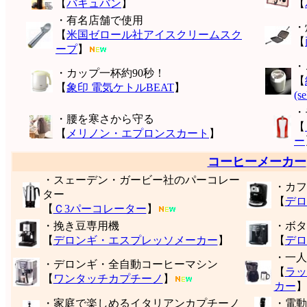
【
バキュバン
】
【
・有名店舗で使用
・
【
米国ゼロール社アイスクリームスク
【
ープ
】
・
・カップ一杯約90秒！
【
【
象印 電気ケトルBEAT
】
(s
・
・腰を寒さから守る
【
【
メリノン・エプロンスカート
】
ー
コーヒーメーカー
・スェーデン・ガービー社のパーコレー
・カフ
ター
【
デロ
【
Ｃ3パーコレーター
】
・挽き豆専用機
・ボタ
【
デロンギ・エスプレッソメーカー
】
【
デロ
・一人
・デロンギ・全自動コーヒーマシン
【
ラッ
【
ワンタッチカプチーノ
】
カー
】
・家庭で楽しめるイタリアンカプチーノ
・電動