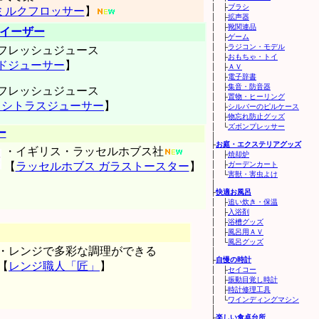
│ ├
ブラシ
 ミルクフロッサー
】
│ ├
拡声器
│ ├
靴関連品
イーザー
│ ├
ゲーム
│ ├
ラジコン・モデル
フレッシュジュース
│ ├
おもちゃ・トイ
ドジューサー
】
│ ├
ＡＶ
│ ├
電子辞書
│ ├
集音・防音器
フレッシュジュース
│ ├
置物・ヒーリング
K シトラスジューサー
】
│ ├
シルバーのピルケース
│ ├
物忘れ防止グッズ
│ └
ズボンプレッサー
ー
│
├
お庭・エクステリアグッズ
・イギリス・ラッセルホブス社
│ ├
焼却炉
【
ラッセルホブス ガラストースター
】
│ ├
ガーデンカート
│ └
害獣・害虫よけ
│
├
快適お風呂
│ ├
追い炊き・保温
│ ├
入浴剤
│ ├
浴槽グッズ
│ ├
風呂用ＡＶ
│ └
風呂グッズ
・レンジで多彩な調理ができる
│
├
自慢の時計
【
レンジ職人「匠」
】
│ ├
セイコー
│ ├
振動目覚し時計
│ ├
時計修理工具
│ └
ワインディングマシン
│
├
楽しい食卓台所