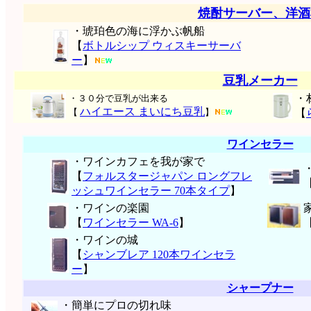
焼酎サーバー、洋酒
・琥珀色の海に浮かぶ帆船
【
ボトルシップ ウィスキーサーバ
ー
】
豆乳メーカー
・
・３０分で豆乳が出来る
ハイエース まいにち豆乳
【
】
【
ワインセラー
・ワインカフェを我が家で
【
フォルスタージャパン ロングフレ
ッシュワインセラー 70本タイプ
】
・ワインの楽園
【
ワインセラー WA-6
】
・ワインの城
【
シャンブレア 120本ワインセラ
ー
】
シャープナー
・簡単にプロの切れ味