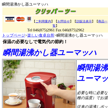
瞬間湯沸かし器ユーマッハ
【
ご利用案内
】【
お問合せ
】【
訪販法表示
】
【
商品一
覧
】
Tel 046(875)2961 Fax 046(875)2962
トップページ
>
楽しい食卓台所
>瞬間湯沸かし器ユーマッハ
保温の必要なしで
電気代の節約！
瞬間湯沸かし器ユーマッハ
瞬間湯
ユーマ
必要な時に必要な
種の温度）でお湯
従来の湯沸しポッ