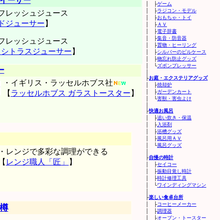
イーザー
│ ├
ゲーム
│ ├
ラジコン・モデル
フレッシュジュース
│ ├
おもちゃ・トイ
ドジューサー
】
│ ├
ＡＶ
│ ├
電子辞書
│ ├
集音・防音器
フレッシュジュース
│ ├
置物・ヒーリング
K シトラスジューサー
】
│ ├
シルバーのピルケース
│ ├
物忘れ防止グッズ
│ └
ズボンプレッサー
ー
│
├
お庭・エクステリアグッズ
・イギリス・ラッセルホブス社
│ ├
焼却炉
【
ラッセルホブス ガラストースター
】
│ ├
ガーデンカート
│ └
害獣・害虫よけ
│
├
快適お風呂
│ ├
追い炊き・保温
│ ├
入浴剤
│ ├
浴槽グッズ
│ ├
風呂用ＡＶ
│ └
風呂グッズ
・レンジで多彩な調理ができる
│
├
自慢の時計
【
レンジ職人「匠」
】
│ ├
セイコー
│ ├
振動目覚し時計
│ ├
時計修理工具
│ └
ワインディングマシン
│
├
楽しい食卓台所
│ ├
コーヒーメーカー
樽
│ ├
調理器
│ ├
オーブン・トースター