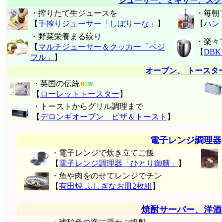
ジューサー、ミキサー、スク
・搾りたて生ジュースを
・毎朝
【
手搾りジューサー「しぼりーな」
】
【
ハン
・野菜栄養まる絞り
・楽々
【
マルチジューサー＆クッカー「ベジ
【
DB
フル」
】
オーブン、 トースタ
・英国の伝統
【
ローレットトースター
】
・トーストからグリル調理まで
【
デロンギオーブン ピザ＆トースト
】
電子レンジ調理器
・電子レンジで炊き立てご飯
【
電子レンジ調理器「ひとり御膳」
】
・魚や肉をのせてレンジでチン
【
有田焼 ふしぎなお皿2枚組
】
焼酎サーバー、洋酒