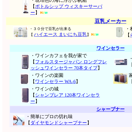
・琥珀色の海に浮かぶ帆船
【
ボトルシップ ウィスキーサーバ
ー
】
豆乳メーカー
・
・３０分で豆乳が出来る
ハイエース まいにち豆乳
【
】
【
ワインセラー
・ワインカフェを我が家で
【
フォルスタージャパン ロングフレ
ッシュワインセラー 70本タイプ
】
・ワインの楽園
【
ワインセラー WA-6
】
・ワインの城
【
シャンブレア 120本ワインセラ
ー
】
シャープナー
・簡単にプロの切れ味
【
ダイヤモンドシャープナー
】