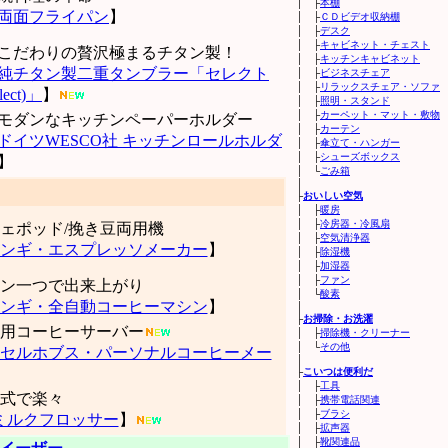
│ ├
本棚
両面フライパン
】
│ ├
ＣＤビデオ収納棚
│ ├
デスク
│ ├
キャビネット・チェスト
こだわりの贅沢極まるチタン製！
│ ├
キッチンキャビネット
純チタン製二重タンブラー「セレクト
│ ├
ビジネスチェア
│ ├
リラックスチェア・ソファ
elect)」
】
│ ├
照明・スタンド
│ ├
カーペット・マット・敷物
モダンなキッチンペーパーホルダー
│ ├
カーテン
ドイツWESCO社 キッチンロールホルダ
│ ├
傘立て・ハンガー
│ ├
シューズボックス
】
│ └
ごみ箱
│
├
おいしい空気
│ ├
暖房
│ ├
冷房器・冷風扇
ェポッド/挽き豆両用機
│ ├
空気清浄器
ンギ・エスプレッソメーカー
】
│ ├
除湿機
│ ├
加湿器
│ ├
ファン
ン一つで出来上がり
│ └
酸素
ンギ・全自動コーヒーマシン
】
│
├
お掃除・お洗濯
用コーヒーサーバー
│ ├
掃除機・クリーナー
│ └
その他
セルホブス・パーソナルコーヒーメー
│
├
こいつは便利だ
│ ├
工具
式で楽々
│ ├
携帯電話関連
│ ├
ブラシ
 ミルクフロッサー
】
│ ├
拡声器
│ ├
靴関連品