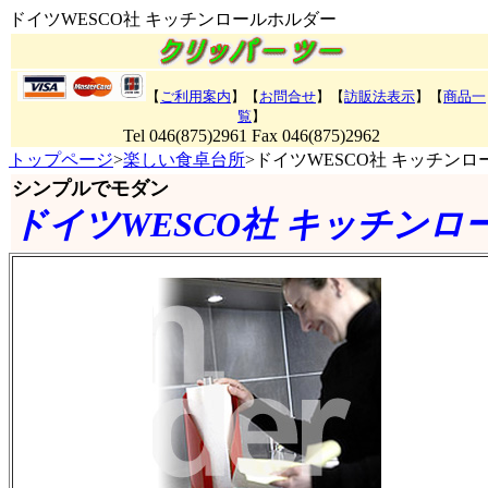
ドイツWESCO社 キッチンロールホルダー
【
ご利用案内
】【
お問合せ
】【
訪販法表示
】
【
商品一
覧
】
Tel 046(875)2961 Fax 046(875)2962
トップページ
>
楽しい食卓台所
>ドイツWESCO社 キッチン
シンプルでモダン
ドイツWESCO社 キッチンロ