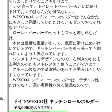
てしまったりすることもあります。
かと言って、トイレットペーパーみたいに吊り
下げておくのはなんだか味気ない…。
WESCOのキッチンロールホルダーはそんなかた
にもきっと満足していただける、モダンでおしゃれ
なデザイン。
ロール・ペーパーのセットもスッと差し込むだ
け。
本体は適度な重量があって、底面に滑り止めが付
いているので、キッチンペーパーを引っ張っても倒
れにくいよう工夫されています。
シンメトリーなデザインなので、右利きのかたも
左利きのかたもストレス無く使うことができます。
スチール製なので清潔感があってお手入れもしや
すくなっています。
WESCOキッチンロールホルダーは、デザイン性
だけでなく、高い実用性を誇る製品なのです。
る。
ドイツWESCO社 キッチンロールホルダー
￥5,000
(税込￥5,250）