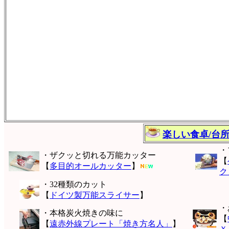
楽しい食卓/台
・
・ザクッと切れる万能カッター
【
【
多目的オールカッター
】
ク
・32種類のカット
【
ドイツ製万能スライサー
】
・
・本格炭火焼きの味に
【
【
遠赤外線プレート「焼き方名人」
】