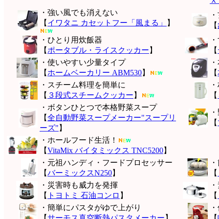
Ｘ
・強い風でも消えない
・
【
イワタニ カセットフー「風まる」
】
【
・ひとり用炊飯器
・
【
ポータブル・ライスクッカー
】
【
・使いやすい少量タイプ
・
【
ホームベーカリー ABM530
】
【
・スチーム料理を簡単に
・
【
３段式スチームクッカー
】
【
・ボタンひとつで本格野菜スープ
・
【
全自動野菜スープメーカー"スープリ
【
ーズ"
】
・ホールフード生活！
【
VitaMix バイタミックス TNC5200
】
・元祖ハンディ・フードプロセッサー
・
【
バーミックスN250
】
【
・災害時も威力を発揮
・
【
トヨトミ 石油コンロ
】
【
・簡単にパスタがゆで上がり
・
【
サーモス真空断熱パスタメーカー
】
【