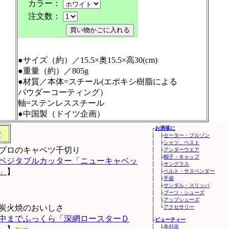
カラー：
注文数：
●サイズ（約）／15.5×奥15.5×高30(cm)
●重量（約）／805g
●材質／本体=スチール(エポキシ樹脂による
パウダーコーティング）
軸=ステンレススチール
●中国製（ドイツ企画）
┌
お洒落に
所
│ ├
セーター・ブルゾン
│ ├
シャツ、ベスト
プロのキャベツ千切り
│ ├
アンダーウエア
│ ├
帽子・キャップ
ベジタブルカッター「ニューキャベッ
│ ├
サングラス
」
】
│ ├
ベルト・サスペンダー
│ ├
手袋
│ ├
サンダル・スリッパ
│ ├
ブーツ・シューズ
│ ├
アップシューズ
炭火焼のおいしさ
│ └
アクセサリー
│
中までふっくら「深網ロースターＤ
├
ビューティー
│ ├
美顔器