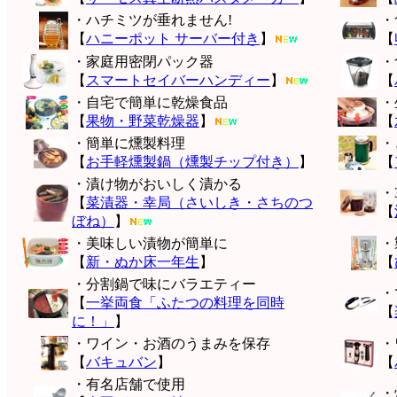
・ハチミツが垂れません!
・
【
ハニーポット サーバー付き
】
【
・家庭用密閉パック器
・
【
スマートセイバーハンディー
】
【
・自宅で簡単に乾燥食品
・
【
果物・野菜乾燥器
】
【
・簡単に燻製料理
・
【
お手軽燻製鍋（燻製チップ付き）
】
【
・漬け物がおいしく漬かる
・
【
菜漬器・幸局（さいしき・さちのつ
【
ぼね）
】
・美味しい漬物が簡単に
・
【
新・ぬか床一年生
】
【
・分割鍋で味にバラエティー
・
【
一挙両食「ふたつの料理を同時
【
に！」
】
・ワイン・お酒のうまみを保存
・
【
バキュバン
】
【
・有名店舗で使用
・