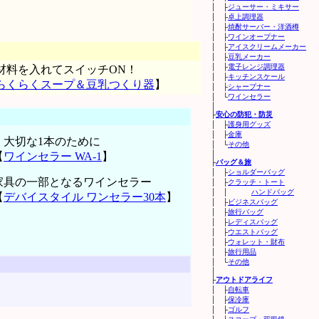
│ ├
ジューサー・ミキサー
│ ├
卓上調理器
│ ├
焼酎サーバー・洋酒樽
│ ├
ワインオープナー
│ ├
アイスクリームメーカー
│ ├
豆乳メーカー
│ ├
電子レンジ調理器
材料を入れてスイッチON！
│ ├
キッチンスケール
らくらくスープ＆豆乳つくり器
】
│ ├
シャープナー
│ └
ワインセラー
│
├
安心の防犯・防災
│ ├
護身用グッズ
│ ├
金庫
・大切な1本のために
│ └
その他
│
【
ワインセラー WA-1
】
├
バッグ＆旅
│ ├
ショルダーバッグ
家具の一部となるワインセラー
│ ├
クラッチ・トート
│ │
ハンドバッグ
【
デバイスタイル ワンセラー30本
】
│ ├
ビジネスバッグ
│ ├
旅行バッグ
│ ├
レディスバッグ
│ ├
ウエストバッグ
│ ├
ウォレット・財布
│ ├
旅行用品
│ └
その他
│
├
アウトドアライフ
│ ├
自転車
│ ├
保冷庫
│ ├
ゴルフ