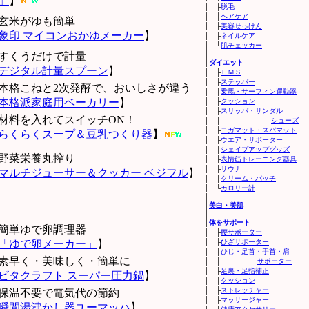
」
】
│ ├
脱毛
│ ├
ヘアケア
玄米がゆも簡単
│ ├
美容せっけん
象印 マイコンおかゆメーカー
】
│ ├
ネイルケア
│ └
肌チェッカー
すくうだけで計量
│
├
ダイエット
デジタル計量スプーン
】
│ ├
ＥＭＳ
│ ├
ステッパー
本格こねと2次発酵で、おいしさが違う
│ ├
乗馬・サーフィン運動器
本格派家庭用ベーカリー
】
│ ├
クッション
│ ├
スリッパ・サンダル
材料を入れてスイッチON！
│ │
シューズ
│ ├
ヨガマット・スパマット
らくらくスープ＆豆乳つくり器
】
│ ├
ウエア・サポーター
│ ├
シェイプアップグッズ
野菜栄養丸搾り
│ ├
表情筋トレーニング器具
│ ├
サウナ
マルチジューサー＆クッカー ベジフル
】
│ ├
クリーム・パッチ
│ └
カロリー計
│
├
美白・美肌
│
├
体をサポート
簡単ゆで卵調理器
│ ├
腰サポーター
「ゆで卵メーカー」
】
│ ├
ひざサポーター
│ ├
ひじ・足首・手首・肩
素早く・美味しく・簡単に
│ │
サポーター
│ ├
足裏・足指補正
ビタクラフト スーパー圧力鍋
】
│ ├
クッション
│ ├
ストレッチャー
保温不要で電気代の節約
│ ├
マッサージャー
瞬間湯沸かし器ユーマッハ
】