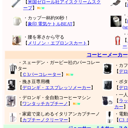
【
米国ゼロール社アイスクリームスク
【
ープ
】
・
・カップ一杯約90秒！
【
【
象印 電気ケトルBEAT
】
(s
・
・腰を寒さから守る
【
【
メリノン・エプロンスカート
】
ー
コーヒーメーカー
・スェーデン・ガービー社のパーコレー
・カフ
ター
【
デロ
【
Ｃ3パーコレーター
】
・挽き豆専用機
・ボタ
【
デロンギ・エスプレッソメーカー
】
【
デロ
・一人
・デロンギ・全自動コーヒーマシン
【
ラッ
【
ワンタッチカプチーノ
】
カー
】
・家庭で楽しめるイタリアンカプチーノ
・電動
【
カプチーノクリーマー
】
【
C3