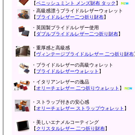
【
ペニッシュミント メンズ財布 タック
】
・高級感漂うブライドルレザーウォレット
【
ブライドルレザー二つ折り財布
】
・英国製ブライドルレザー使用
【
ダブルブライドルレザー二つ折り財布
】
・重厚感と高級感
【
ヴィンテージブライドルレザー 二つ折り財布
・ブライドルレザーの高級ウォレット
【
ブライドルレザーウォレット
】
・イタリアンレザーの逸品
【
オリーチェレザー 二つ折りウォレット
】
・ストラップ付きの安心感
【
オリーチェレザー ストラップウォレット
】
・美しいエナメルコーティング
【
クリスタルレザー 二つ折り財布
】