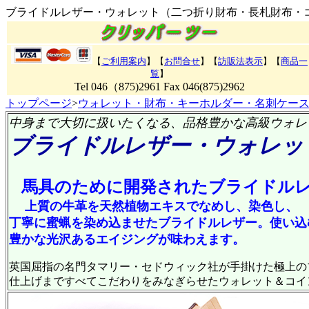
ブライドルレザー・ウォレット（二つ折り財布・長札財布・
【
ご利用案内
】【
お問合せ
】【
訪販法表示
】
【
商品一
覧
】
Tel 046（875)2961 Fax 046(875)2962
トップページ
>
ウォレット・財布・キーホルダー・名刺ケー
中身まで大切に扱いたくなる、品格豊かな高級ウォレ
ブライドルレザー・ウォレッ
馬具のために開発されたブライドル
上質の牛革を天然植物エキスでなめし、染色し、
丁寧に蜜蝋を染め込ませたブライドルレザー。使い込
豊かな光沢あるエイジングが味わえます。
英国屈指の名門タマリー・セドウィック社が手掛けた極上の
仕上げまですべてこだわりをみなぎらせたウォレット＆コイ