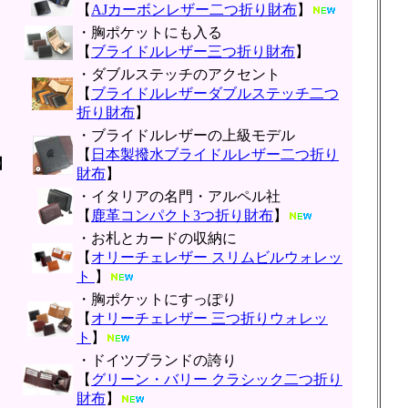
【
AJカーボンレザー二つ折り財布
】
・胸ポケットにも入る
【
ブライドルレザー三つ折り財布
】
・ダブルステッチのアクセント
【
ブライドルレザーダブルステッチ二つ
折り財布
】
・ブライドルレザーの上級モデル
【
日本製撥水ブライドルレザー二つ折り
】
財布
】
・イタリアの名門・アルペル社
【
鹿革コンパクト3つ折り財布
】
・お札とカードの収納に
【
オリーチェレザー スリムビルウォレッ
ト
】
・胸ポケットにすっぽり
【
オリーチェレザー 三つ折りウォレッ
ト
】
・ドイツブランドの誇り
【
グリーン・バリー クラシック二つ折り
財布
】