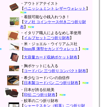
・アウトドアテイスト
【
ペニッシュミント レザーウォレット
】
・着脱可能な小銭入れつき！
【
マノ社 コインケース付き二つ折り財
布
】
・イタリア職人によるなめし革使用
【
イルブセット二つ折り財布
】
・米・ジョエル・ウイリアムス社
【
9mm厚 薄型セカンドウォレット
】
【
大容量カード収納ポケット財布
】
・胸ポケットにも入る
【
コードバン 三つ折りコンパクト財布
】
・希少なコードバンの自信作
【
日本製コードバン 二つ折り財布
】
・日本が誇る伝統美
【
印伝 二つ折り財布
】
・鮫革の二つ折り財布
【
シャークスキン（鮫革）二つ折り財