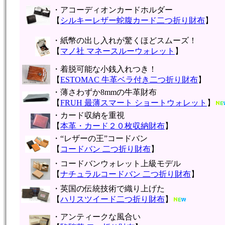
・アコーディオンカードホルダー
【
シルキーレザー蛇腹カード二つ折り財布
】
・紙幣の出し入れが驚くほどスムーズ！
【
マノ社 マネースルーウォレット
】
・着脱可能な小銭入れつき！
【
ESTOMAC 牛革ベラ付き二つ折り財布
】
・薄さわずか8mmの牛革財布
【
FRUH 最薄スマート ショートウォレット
】
・カード収納を重視
【
本革・カード２０枚収納財布
】
・“レザーの王”コードバン
【
コードバン 二つ折り財布
】
・コードバンウォレット上級モデル
【
ナチュラルコードバン 二つ折り財布
】
・英国の伝統技術で織り上げた
【
ハリスツイード二つ折り財布
】
・アンティークな風合い