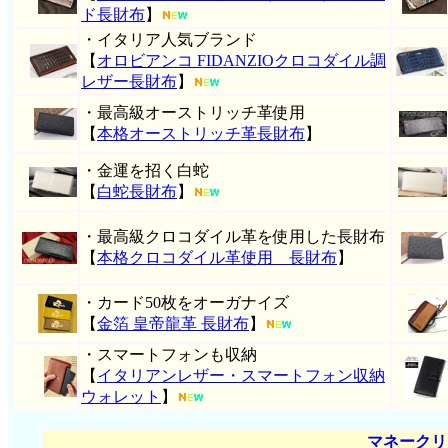
ド長財布
】
・イタリア人気ブランド
【
オロビアンコ FIDANZIOクロコダイル調
レザー長財布
】
・最高級オーストリッチ革使用
【
本格オーストリッチ革長財布
】
・金運を招く白蛇
【
白蛇長財布
】
・最高級クロコダイル革を使用した長財布
【
本格クロコダイル革使用 長財布
】
・カード50枚をオーガナイズ
【
金箔 皇帝龍革 長財布
】
・スマートフォンも収納
【
イタリアンレザー・スマートフォン収納
ウォレット
】
マネークリ