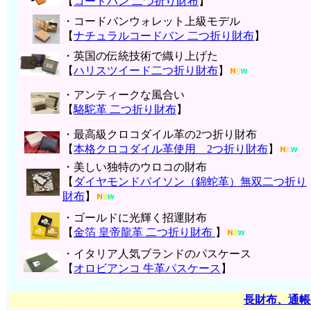
【
コードバン 二つ折り財布
】
・コードバンウォレット上級モデル
【
ナチュラルコードバン 二つ折り財布
】
・英国の伝統技術で織り上げた
【
ハリスツイード二つ折り財布
】
・アンティークな風合い
【
駱駝革 二つ折り財布
】
・最高級クロコダイル革の2つ折り財布
【
本格クロコダイル革使用 2つ折り財布
】
・美しい独特のウロコの財布
【
ダイヤモンドパイソン（錦蛇革）無双二つ折り
財布
】
・ゴールドに光輝く招運財布
【
金箔 皇帝龍革 二つ折り財布
】
・イタリア人気ブランドのパスケース
【
オロビアンコ 牛革パスケース
】
長財布、通帳