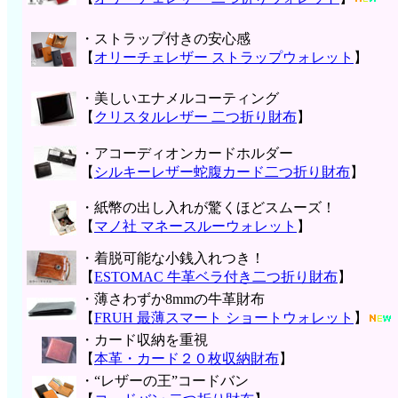
・ストラップ付きの安心感
【
オリーチェレザー ストラップウォレット
】
・美しいエナメルコーティング
【
クリスタルレザー 二つ折り財布
】
・アコーディオンカードホルダー
【
シルキーレザー蛇腹カード二つ折り財布
】
・紙幣の出し入れが驚くほどスムーズ！
【
マノ社 マネースルーウォレット
】
・着脱可能な小銭入れつき！
【
ESTOMAC 牛革ベラ付き二つ折り財布
】
・薄さわずか8mmの牛革財布
【
FRUH 最薄スマート ショートウォレット
】
・カード収納を重視
【
本革・カード２０枚収納財布
】
・“レザーの王”コードバン