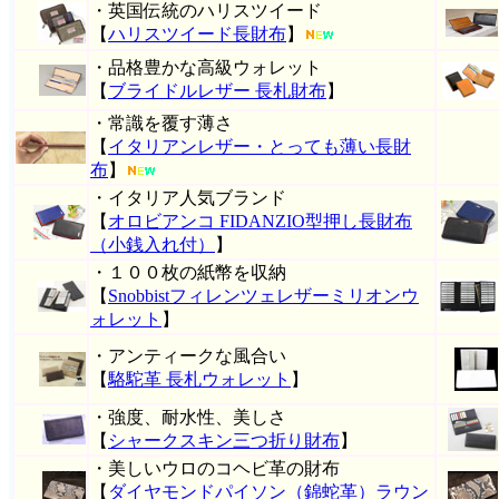
・英国伝統のハリスツイード
【
ハリスツイード長財布
】
・品格豊かな高級ウォレット
【
ブライドルレザー 長札財布
】
・常識を覆す薄さ
【
イタリアンレザー・とっても薄い長財
布
】
・イタリア人気ブランド
【
オロビアンコ FIDANZIO型押し長財布
（小銭入れ付）
】
・１００枚の紙幣を収納
【
Snobbistフィレンツェレザーミリオンウ
ォレット
】
・アンティークな風合い
【
駱駝革 長札ウォレット
】
・強度、耐水性、美しさ
【
シャークスキン三つ折り財布
】
・美しいウロのコヘビ革の財布
【
ダイヤモンドパイソン（錦蛇革）ラウン