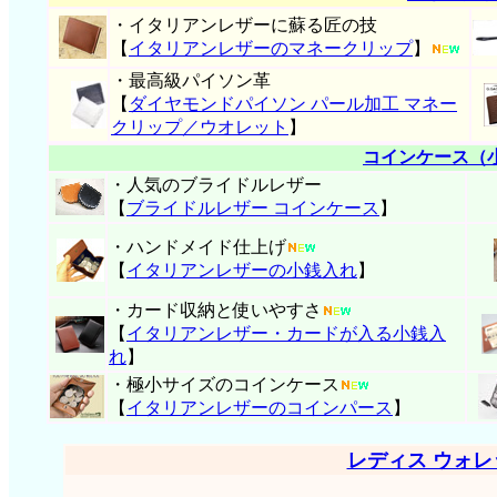
・イタリアンレザーに蘇る匠の技
【
イタリアンレザーのマネークリップ
】
・最高級パイソン革
【
ダイヤモンドパイソン パール加工 マネー
クリップ／ウオレット
】
コインケース（
・人気のブライドルレザー
【
ブライドルレザー コインケース
】
・ハンドメイド仕上げ
【
イタリアンレザーの小銭入れ
】
・カード収納と使いやすさ
【
イタリアンレザー・
カードが入る小銭入
れ
】
・極小サイズのコインケース
【
イタリアンレザーのコインパース
】
レディス ウォ