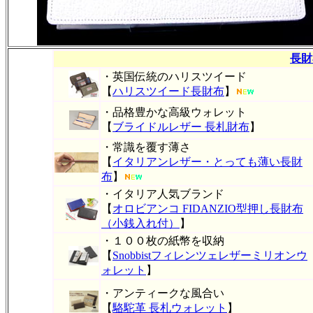
長財
・英国伝統のハリスツイード
【
ハリスツイード長財布
】
・品格豊かな高級ウォレット
【
ブライドルレザー 長札財布
】
・常識を覆す薄さ
【
イタリアンレザー・とっても薄い長財
布
】
・イタリア人気ブランド
【
オロビアンコ FIDANZIO型押し長財布
（小銭入れ付）
】
・１００枚の紙幣を収納
【
Snobbistフィレンツェレザーミリオンウ
ォレット
】
・アンティークな風合い
【
駱駝革 長札ウォレット
】