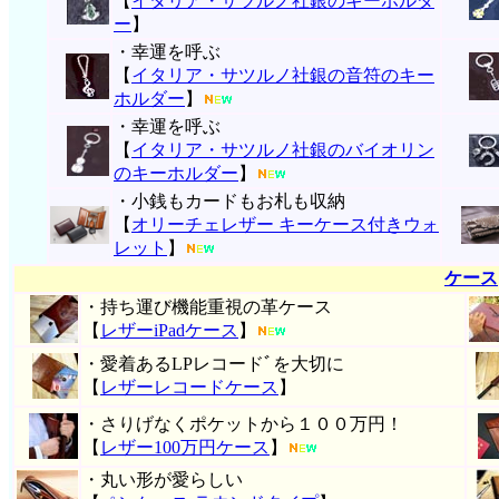
【
イタリア・サツルノ社銀のキーホルダ
ー
】
・幸運を呼ぶ
【
イタリア・サツルノ社銀の音符のキー
ホルダー
】
・幸運を呼ぶ
【
イタリア・サツルノ社銀のバイオリン
のキーホルダー
】
・小銭もカードもお札も収納
【
オリーチェレザー キーケース付きウォ
レット
】
ケース
・持ち運び機能重視の革ケース
【
レザーiPadケース
】
・愛着あるLPレコードﾞを大切に
【
レザーレコードケース
】
・さりげなくポケットから１００万円！
【
レザー100万円ケース
】
・丸い形が愛らしい