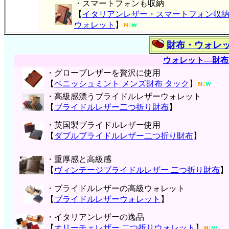
・スマートフォンも収納
【
イタリアンレザー・スマートフォン収
ウォレット
】
財布・ウォレ
ウォレット―財布
・グローブレザーを贅沢に使用
【
ペニッシュミント メンズ財布 タック
】
・高級感漂うブライドルレザーウォレット
【
ブライドルレザー二つ折り財布
】
・英国製ブライドルレザー使用
【
ダブルブライドルレザー二つ折り財布
】
・重厚感と高級感
【
ヴィンテージブライドルレザー 二つ折り財布
】
・ブライドルレザーの高級ウォレット
【
ブライドルレザーウォレット
】
・イタリアンレザーの逸品
【
オリーチェレザー 二つ折りウォレット
】