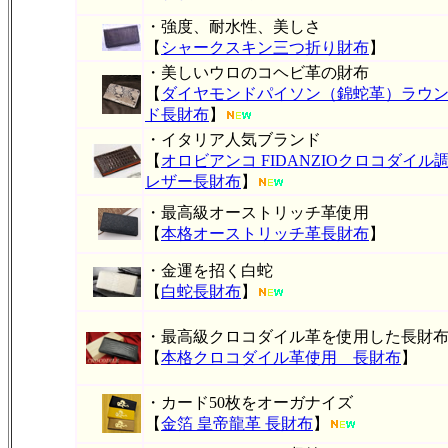
・強度、耐水性、美しさ
【
シャークスキン三つ折り財布
】
・美しいウロのコヘビ革の財布
【
ダイヤモンドパイソン（錦蛇革）ラウ
ド長財布
】
・イタリア人気ブランド
【
オロビアンコ FIDANZIOクロコダイル
レザー長財布
】
・最高級オーストリッチ革使用
【
本格オーストリッチ革長財布
】
・金運を招く白蛇
【
白蛇長財布
】
・最高級クロコダイル革を使用した長財
【
本格クロコダイル革使用 長財布
】
・カード50枚をオーガナイズ
【
金箔 皇帝龍革 長財布
】