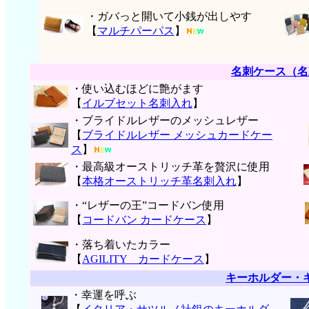
・ガバっと開いて小銭が出しやす
【
マルチパーパス
】
名刺ケース（名
・使い込むほどに艶がます
【
イルブセット名刺入れ
】
・ブライドルレザーのメッシュレザー
【
ブライドルレザー メッシュカードケー
ス
】
・最高級オーストリッチ革を贅沢に使用
【
本格オーストリッチ革名刺入れ
】
・“レザーの王”コードバン使用
【
コードバン カードケース
】
・落ち着いたカラー
【
AGILITY カードケース
】
キーホルダー・
・幸運を呼ぶ