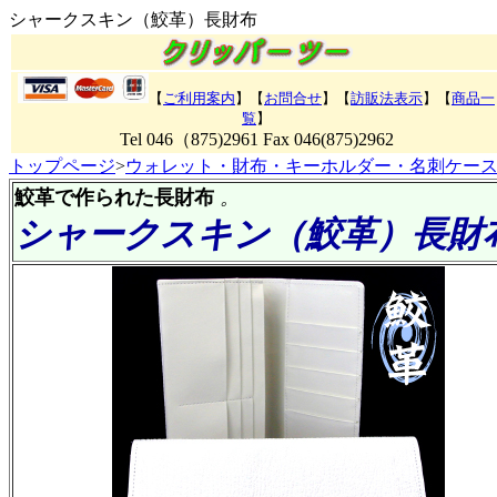
シャークスキン（鮫革）長財布
【
ご利用案内
】【
お問合せ
】【
訪販法表示
】
【
商品一
覧
】
Tel 046（875)2961 Fax 046(875)2962
トップページ
>
ウォレット・財布・キーホルダー・名刺ケー
鮫革で作られた長財布
。
シャークスキン（鮫革）長財