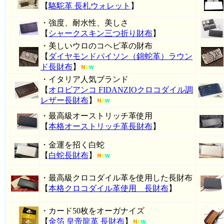
【
駱駝革 長札ウォレット
】
・強度、耐水性、美しさ
【
シャークスキン三つ折り財布
】
・美しいウロのコヘビ革の財布
【
ダイヤモンドパイソン（錦蛇革）ラウン
ド長財布
】
・イタリア人気ブランド
【
オロビアンコ FIDANZIOクロコダイル調
レザー長財布
】
・最高級オーストリッチ革使用
【
本格オーストリッチ革長財布
】
・金運を招く白蛇
【
白蛇長財布
】
・最高級クロコダイル革を使用した長財布
【
本格クロコダイル革使用 長財布
】
・カード50枚をオーガナイズ
【
金箔 皇帝龍革 長財布
】