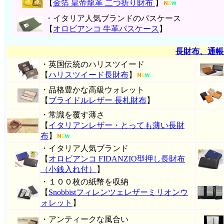
【
金箔 皇帝龍革 二つ折り財布
】
・イタリア人気ブランドのパスケース
【
オロビアンコ 牛革パスケース
】
長財布、通帳
・英国伝統のハリスツイード
【
ハリスツイード長財布
】
・品格豊かな高級ウォレット
【
ブライドルレザー 長札財布
】
・常識を覆す薄さ
【
イタリアンレザー・とっても薄い長財
布
】
・イタリア人気ブランド
【
オロビアンコ FIDANZIO型押し長財布
（小銭入れ付）
】
・１００枚の紙幣を収納
【
Snobbistフィレンツェレザーミリオンウ
ォレット
】
・アンティークな風合い