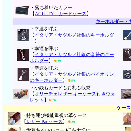
・落ち着いたカラー
【
AGILITY カードケース
】
キーホルダー・
・幸運を呼ぶ
【
イタリア・サツルノ社銀のキーホルダ
ー
】
・幸運を呼ぶ
【
イタリア・サツルノ社銀の音符のキー
ホルダー
】
・幸運を呼ぶ
【
イタリア・サツルノ社銀のバイオリン
のキーホルダー
】
・小銭もカードもお札も収納
【
オリーチェレザー キーケース付きウォ
レット
】
ケース
・持ち運び機能重視の革ケース
【
レザーiPadケース
】
・愛着あるLPレコードﾞを大切に