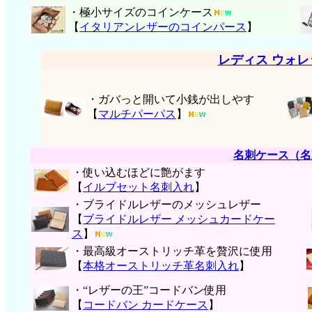
・極小サイズのコインケース
【
イタリアンレザーのコインパース
】
レディス ウォ
・ガバっと開いて小銭が出しやす
【
マルチパーパス
】
名刺ケース（名
・使い込むほどに艶がます
【
イルブセット名刺入れ
】
・ブライドルレザーのメッシュレザー
【
ブライドルレザー メッシュカードケー
ス
】
・最高級オーストリッチ革を贅沢に使用
【
本格オーストリッチ革名刺入れ
】
・“レザーの王”コードバン使用
【
コードバン カードケース
】