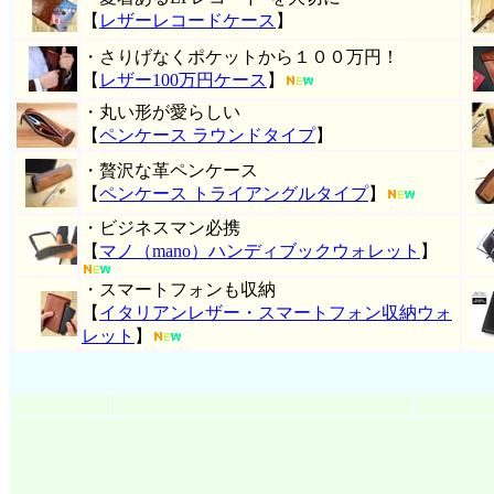
【
レザーレコードケース
】
・さりげなくポケットから１００万円！
【
レザー100万円ケース
】
・丸い形が愛らしい
【
ペンケース ラウンドタイプ
】
・贅沢な革ペンケース
【
ペンケース トライアングルタイプ
】
・ビジネスマン必携
【
マノ（mano）ハンディブックウォレット
】
・スマートフォンも収納
【
イタリアンレザー・スマートフォン収納ウォ
レット
】