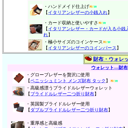
・ハンドメイド仕上げ
【
イタリアンレザーの小銭入れ
】
・カード収納と使いやすさ
【
イタリアンレザー・
カードが入る小銭
れ
】
・極小サイズのコインケース
【
イタリアンレザーのコインパース
】
財布・ウォレ
ウォレット―財布
・グローブレザーを贅沢に使用
【
ペニッシュミント メンズ財布 タック
】
・高級感漂うブライドルレザーウォレット
【
ブライドルレザー二つ折り財布
】
・英国製ブライドルレザー使用
【
ダブルブライドルレザー二つ折り財布
】
・重厚感と高級感