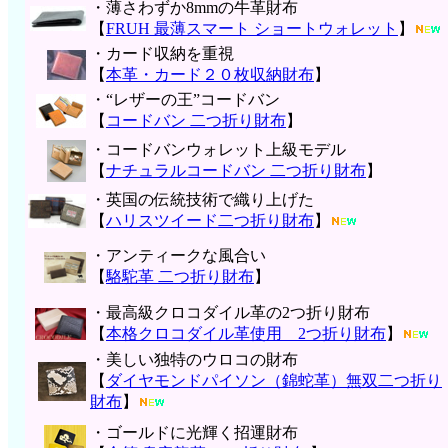
・薄さわずか8mmの牛革財布
【
FRUH 最薄スマート ショートウォレット
】
・カード収納を重視
【
本革・カード２０枚収納財布
】
・“レザーの王”コードバン
【
コードバン 二つ折り財布
】
・コードバンウォレット上級モデル
【
ナチュラルコードバン 二つ折り財布
】
・英国の伝統技術で織り上げた
【
ハリスツイード二つ折り財布
】
・アンティークな風合い
【
駱駝革 二つ折り財布
】
・最高級クロコダイル革の2つ折り財布
【
本格クロコダイル革使用 2つ折り財布
】
・美しい独特のウロコの財布
【
ダイヤモンドパイソン（錦蛇革）無双二つ折り
財布
】
・ゴールドに光輝く招運財布