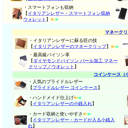
・スマートフォンも収納
【
イタリアンレザー・スマートフォン収納
ウォレット
】
マネークリ
・イタリアンレザーに蘇る匠の技
【
イタリアンレザーのマネークリップ
】
・最高級パイソン革
【
ダイヤモンドパイソン パール加工 マネー
クリップ／ウオレット
】
コインケース（
・人気のブライドルレザー
【
ブライドルレザー コインケース
】
・ハンドメイド仕上げ
【
イタリアンレザーの小銭入れ
】
・カード収納と使いやすさ
【
イタリアンレザー・
カードが入る小銭入
れ
】