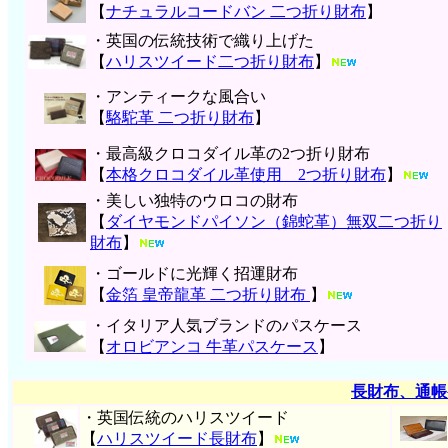
【
ナチュラルコードバン 二つ折り財布
】
・英国の伝統技術で織り上げた
【
ハリスツイード二つ折り財布
】
・アンティークな風合い
【
駱駝革 二つ折り財布
】
・最高級クロコダイル革の2つ折り財布
【
本格クロコダイル革使用 2つ折り財布
】
・美しい独特のウロコの財布
【
ダイヤモンドパイソン（錦蛇革）無双二つ折り
財布
】
・ゴールドに光輝く招運財布
【
金箔 皇帝龍革 二つ折り財布
】
・イタリア人気ブランドのパスケース
【
オロビアンコ 牛革パスケース
】
長財布、通帳
・英国伝統のハリスツイード
【
ハリスツイード長財布
】