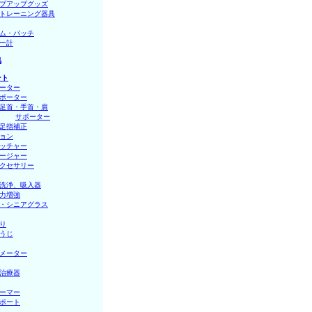
プアップグッズ
トレーニング器具
ム・パッチ
ー計
肌
ート
ーター
ポーター
足首・手首・肩
│
サポーター
足指補正
ョン
ッチャー
ージャー
クセサリー
洗浄、吸入器
力増強
・シニアグラス
り
うじ
メーター
治療器
ーマー
ポート