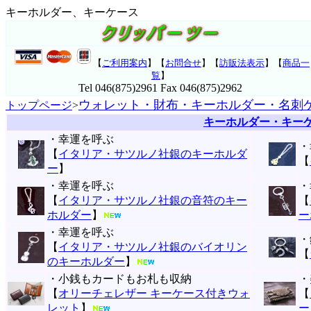
キーホルダー、キーケース
【
ご利用案内
】【
お問合せ
】【
訪販法表示
】【
商品一
覧
】
Tel 046(875)2961 Fax 046(875)2962
ウォレット・財布・キーホルダー・名刺
トップページ
>
キーホルダー・キー
・幸運を呼ぶ
・
【
イタリア・サツルノ社銀のキーホルダ
【
ー
】
・幸運を呼ぶ
・
【
イタリア・サツルノ社銀の音符のキー
【
ホルダー
】
ー
・幸運を呼ぶ
・
【
イタリア・サツルノ社銀のバイオリン
【
のキーホルダー
】
・小銭もカードもお札も収納
・
【
オリーチェレザー キーケース付きウォ
【
レット
】
ー