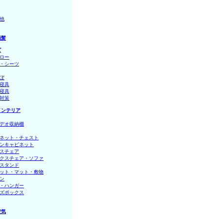
他
頭髪
ズ
ロー
・シーツ
ぽ
寝具
寝具
対策
インテリア
デオ収納棚
ネット・チェスト
ンキャビネット
スチェア
クスチェア・ソファ
スタンド
ット・マット・敷物
ン
・ハンガー
ズボックス
空気