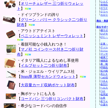
│ ├
シェイ
【
オリーチェレザー 三つ折りウォレッ
│ ├
表情筋
ト
】
│ ├
サウナ
│ ├
クリー
・ドイツブランドの誇り
│ └
カロリ
│
【
グリーン・バリー クラシック二つ折り
├
美白・美
財布
】
│
├
体をサポ
・アウトドアテイスト
│ ├
腰サポ
│ ├
ひざサ
【
ペニッシュミント レザーウォレット
】
│ ├
ひじ・
│ 
・着脱可能な小銭入れつき！
│ ├
足裏・
│ ├
クッシ
【
マノ社 コインケース付き二つ折り財
│ ├
ストレ
布
】
│ ├
マッサ
│ ├
健康ア
・イタリア職人によるなめし革使用
│ ├
補聴器
│ ├
鼻・喉
【
イルブセット二つ折り財布
】
│ ├
呼吸筋
・米・ジョエル・ウイリアムス社
│ ├
拡大鏡
│ ├
耳かき
【
9mm厚 薄型セカンドウォレット
】
│ ├
つめ切
│ ├
つまよ
【
大容量カード収納ポケット財布
】
│ ├
血圧計
│ ├
ヘルス
│ ├
つえ
・胸ポケットにも入る
│ ├
低周波
│ ├
お灸
【
コードバン 三つ折りコンパクト財布
】
│ ├
足ウォ
│ └
介護サ
・希少なコードバンの自信作
│