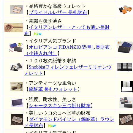
・品格豊かな高級ウォレット
【
ブライドルレザー 長札財布
】
・常識を覆す薄さ
【
イタリアンレザー・とっても薄い長財
布
】
・イタリア人気ブランド
【
オロビアンコ FIDANZIO型押し長財布
（小銭入れ付）
】
・１００枚の紙幣を収納
【
Snobbistフィレンツェレザーミリオンウ
ォレット
】
・アンティークな風合い
【
駱駝革 長札ウォレット
】
・強度、耐水性、美しさ
【
シャークスキン三つ折り財布
】
・美しいウロのコヘビ革の財布
【
ダイヤモンドパイソン（錦蛇革）ラウン
ド長財布
】
・イタリア人気ブランド