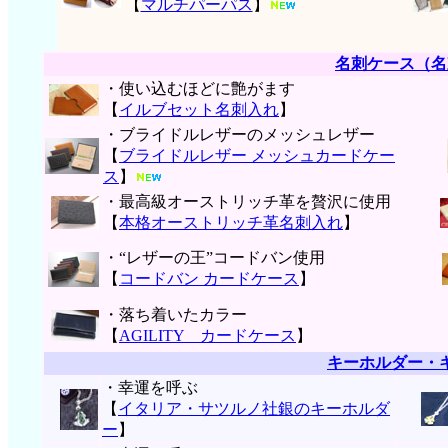
【
マルチパーパス
】
名刺ケース（名
・使い込むほどに艶がます
【
イルブセット名刺入れ
】
・ブライドルレザーのメッシュレザー
【
ブライドルレザー メッシュカードケー
ス
】
・最高級オーストリッチ革を贅沢に使用
【
本格オーストリッチ革名刺入れ
】
・“レザーの王”コードバン使用
【
コードバン カードケース
】
・落ち着いたカラー
【
AGILITY カードケース
】
キーホルダー・
・幸運を呼ぶ
【
イタリア・サツルノ社銀のキーホルダ
ー
】