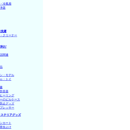
・冷風扇
浄器
お洗濯
・クリーナー
便利だ
話関連
品
ン・モデル
ゃ・トイ
書
防音器
ヒーリング
ーのピルケース
防止グッズ
プレッサー
クステリアグッズ
ンカート
害虫よけ