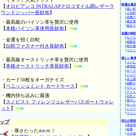
│
├
快適お風
【
オロビアンコ INTRALAPクロコダイル調レザーラ
│ ├
追い炊
ウンドジッパー長財布
】
│ ├
入浴剤
│ ├
浴槽グ
・最高級のパイソン革を贅沢に使用
│ ├
風呂用
│ └
風呂グ
【
本格パイソン革使用長財布
】
│
├
自慢の時
│ ├
セイコ
・金運を招く白蛇
│ ├
振動目
【
白蛇ファスナー付き長財布
】
│ ├
時計修
│ └
ワイン
│
├
楽しい食
・最高級オーストリッチ革を贅沢に使用
│ ├
コーヒ
【
本格オーストリッチ革長財布
】
│ ├
調理器
│ ├
オーブ
│ ├
ジュー
・カード50枚をオーガナイズ
│ ├
卓上調
│ ├
焼酎サ
【
ペニッシュミント カードケース
】
│ ├
ワイン
│ ├
アイス
・機内持ち込みに最適
│ ├
豆乳メ
│ ├
電子レ
【
スノビスト フィレンツェレザーパスポートウォレ
│ ├
キッチ
ット
】
│ ├
シャー
│ └
ワイン
│
├
安心の防
ップ
│ ├
護身用
│ ├
金庫
・厚さたった4ｍｍ！
│ └
その他