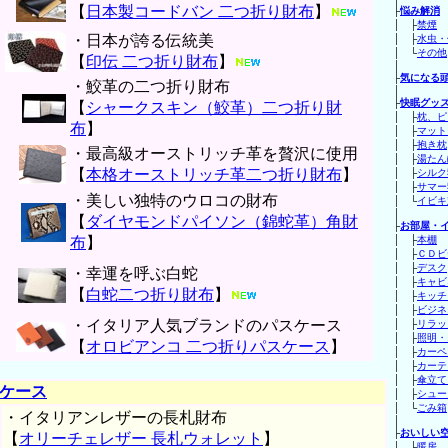
【
日本製コードバン 二つ折り財布
】
├
悩み解消
│ ├
禁煙
・日本が誇る伝統美
│ ├
水虫・
│ └
その他
【
印伝 二つ折り財布
】
│
├
気になる
・鮫革の二つ折り財布
│
├
快眠グッ
【
シャークスキン（鮫革）二つ折り財
│ ├
枕、ピ
布
】
│ ├
マット
│ ├
抱き枕
・最高級オーストリッチ革を贅沢に使用
│ ├
湯たん
【
本格オーストリッチ革二つ折り財布
】
│ ├
シルク
│ ├
サマー
・美しい独特のウロコの財布
│ └
イビキ
│
【
ダイヤモンドパイソン（錦蛇革）角財
├
お部屋・
布
】
│ ├
本棚
│ ├
ＣＤビ
│ ├
デスク
・幸運を呼ぶ白蛇
│ ├
キャビ
【
白蛇二つ折り財布
】
│ ├
キッチ
│ ├
ビジネ
・イタリア人気ブランドのパスケース
│ ├
リラッ
│ ├
照明・
【
オロビアンコ 二つ折りパスケース
】
│ ├
カーペ
│ ├
カーテ
│ ├
傘立て
ケース
│ ├
シュー
│ └
ごみ箱
・イタリアンレザーの長札財布
│
├
おいしい
【
オリーチェレザー 長札ウォレット
】
│ ├
暖房