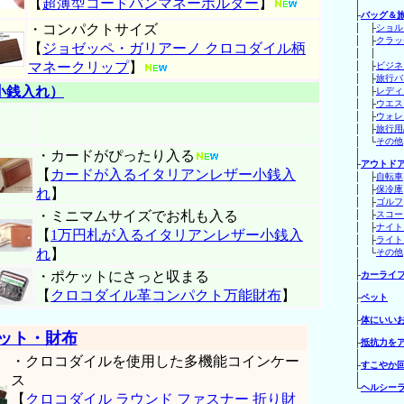
【
超薄型コードバンマネーホルダー
】
│
├
バッグ＆
・コンパクトサイズ
│ ├
ショル
│ ├
クラッ
【
ジョゼッペ・ガリアーノ クロコダイル柄
│ 
マネークリップ
】
│ ├
ビジネ
│ ├
旅行バ
小銭入れ）
│ ├
レディ
│ ├
ウエス
│ ├
ウォレ
│ ├
旅行用
│ └
その他
・カードがぴったり入る
│
├
アウトド
【
カードが入るイタリアンレザー小銭入
│ ├
自転車
│ ├
保冷庫
れ
】
│ ├
ゴルフ
・ミニマムサイズでお札も入る
│ ├
スコー
│ ├
ナイト
【
1万円札が入るイタリアンレザー小銭入
│ ├
ライト
れ
】
│ └
その他
│
・ポケットにさっと収まる
├
カーライ
│
【
クロコダイル革コンパクト万能財布
】
├
ペット
│
├
体にいい
│
レット・財布
├
抵抗力を
│
・クロコダイルを使用した多機能コインケー
├
すこやか
│
ス
└
ヘルシー
【
クロコダイル ラウンド ファスナー 折り財