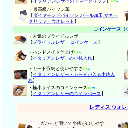
【
イタリアンレザーのマネークリップ
】
・最高級パイソン革
【
ダイヤモンドパイソン パール加工 マネー
クリップ／ウオレット
】
コインケース（
・人気のブライドルレザー
【
ブライドルレザー コインケース
】
・ハンドメイド仕上げ
【
イタリアンレザーの小銭入れ
】
・カード収納と使いやすさ
【
イタリアンレザー・
カードが入る小銭入
れ
】
・極小サイズのコインケース
【
イタリアンレザーのコインパース
】
レディス ウォ
・ガバっと開いて小銭が出しやす