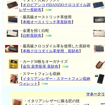
【
オロビアンコ FIDANZIOクロコダイル調
レザー長財布
】
・最高級オーストリッチ革使用
【
本格オーストリッチ革長財布
】
・金運を招く白蛇
【
白蛇長財布
】
・最高級クロコダイル革を使用した長財布
【
本格クロコダイル革使用 長財布
】
・カード50枚をオーガナイズ
【
金箔 皇帝龍革 長財布
】
・スマートフォンも収納
【
イタリアンレザー・スマートフォン収納
ウォレット
】
マネークリ
・イタリアンレザーに蘇る匠の技