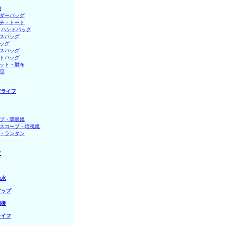
旅
ダーバッグ
チ・トート
│
ハンドバッグ
スバッグ
ッグ
スバッグ
トバッグ
ット・財布
品
アライフ
プ・双眼鏡
スコープ・暗視鏡
・ランタン
フ
お水
アップ
回復
ライフ