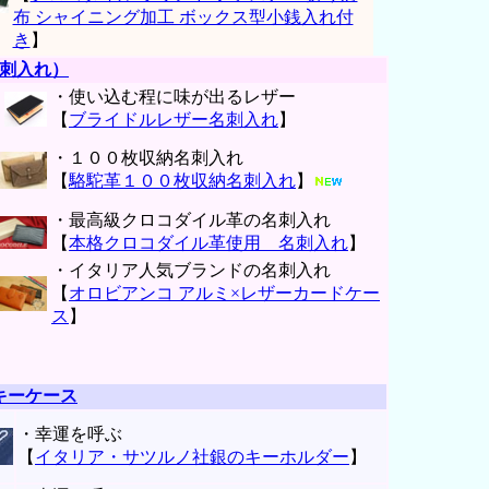
布 シャイニング加工 ボックス型小銭入れ付
き
】
刺入れ）
・使い込む程に味が出るレザー
【
ブライドルレザー名刺入れ
】
・１００枚収納名刺入れ
【
駱駝革１００枚収納名刺入れ
】
・最高級クロコダイル革の名刺入れ
【
本格クロコダイル革使用 名刺入れ
】
・イタリア人気ブランドの名刺入れ
【
オロビアンコ アルミ×レザーカードケー
ス
】
キーケース
・幸運を呼ぶ
【
イタリア・サツルノ社銀のキーホルダー
】