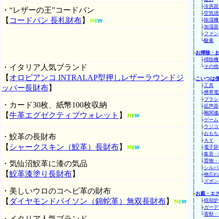
│ ├
冷房器
・“レザーの王”コードバン
│ ├
空気清
【
コードバン 長札財布
】
│ ├
除湿機
│ ├
加湿器
│ ├
ファン
│ └
酸素
│
├
お掃除・
│ ├
掃除機
・イタリア人気ブランド
│ └
その他
│
【
オロビアンコ INTRALAP型押しレザーラウンドジ
├
こいつは
│ ├
工具
ッパー長財布
】
│ ├
携帯電
│ ├
ブラシ
・カード30枚、紙幣100枚収納
│ ├
拡声器
│ ├
靴関連
【
牛革エグゼクティブウォレット
】
│ ├
ゲーム
│ ├
ラジコ
│ ├
おもち
・鮫革の長財布
│ ├
ＡＶ
【
シャークスキン（鮫革）長財布
】
│ ├
電子辞
│ ├
集音・
│ ├
置物・
・気仙沼鮫革に漆の気品
│ ├
シルバ
【
鮫革漆塗り長財布
】
│ ├
物忘れ
│ └
ズボン
│
・美しいウロのコヘビ革の財布
├
お庭・エ
【
ダイヤモンドパイソン（錦蛇革）無双長財布
】
│ ├
焼却炉
│ ├
ガーデ
│ └
害獣・
・イタリア人気ブランド