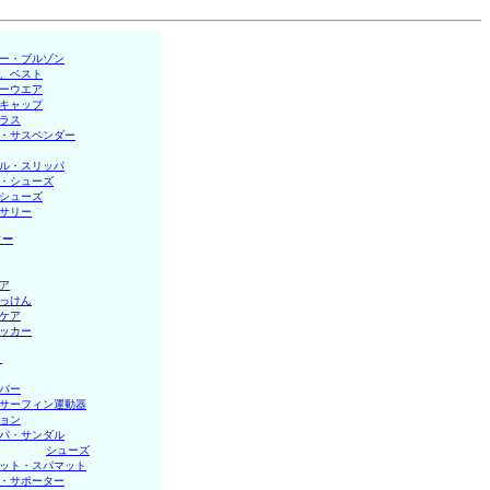
ー・ブルゾン
、ベスト
ーウエア
キャップ
ラス
・サスペンダー
ル・スリッパ
・シューズ
シューズ
サリー
ィー
ア
っけん
ケア
ッカー
ト
パー
サーフィン運動器
ョン
パ・サンダル
 │
シューズ
ット・スパマット
・サポーター