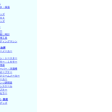
呂
き・保温
ッズ
ＡＶ
ッズ
計
ー
覚し時計
理工具
ディングマシン
卓台所
ーメーカー
ン・トースター
サー・ミキサー
理器
ーバー・洋酒樽
オープナー
クリームメーカー
ーカー
ンジ調理器
ンスケール
プナー
セラー
犯・防災
グッズ