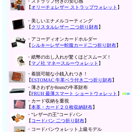
・ストラップ付きの安心感
【
オリーチェレザー ストラップウォレット
】
・美しいエナメルコーティング
【
クリスタルレザー 二つ折り財布
】
・アコーディオンカードホルダー
【
シルキーレザー蛇腹カード二つ折り財布
】
・紙幣の出し入れが驚くほどスムーズ！
【
マノ社 マネースルーウォレット
】
・着脱可能な小銭入れつき！
【
ESTOMAC 牛革ベラ付き二つ折り財布
】
・薄さわずか8mmの牛革財布
【
FRUH 最薄スマート ショートウォレット
】
・カード収納を重視
【
本革・カード２０枚収納財布
】
・“レザーの王”コードバン
【
コードバン 二つ折り財布
】
・コードバンウォレット上級モデル