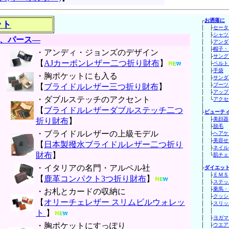
┌
お洒落に
ット
│ ├
セータ
│ ├
シャツ
、パース―
│ ├
アンダ
│ ├
帽子・
・アンディ・ジョンズのデザイン
│ ├
サング
【
AJカーボンレザー二つ折り財布
】
│ ├
ベルト
│ ├
手袋
・胸ポケットにも入る
│ ├
サンダ
│ ├
ブーツ
【
ブライドルレザー三つ折り財布
】
│ ├
アップ
・ダブルステッチのアクセント
│ └
アクセ
│
【
ブライドルレザーダブルステッチ二つ
├
ビューテ
│ ├
美顔器
折り財布
】
│ ├
脱毛
・ブライドルレザーの上級モデル
│ ├
ヘアケ
│ ├
美容せ
【
日本製撥水ブライドルレザー二つ折り
│ ├
ネイル
財布
】
│ └
肌チェ
│
・イタリアの名門・アルペル社
├
ダイエッ
│ ├
ＥＭＳ
【
鹿革コンパクト3つ折り財布
】
│ ├
ステッ
│ ├
乗馬・
・お札とカードの収納に
│ ├
クッシ
【
オリーチェレザー スリムビルウォレッ
│ ├
スリッ
│
ト
】
│ ├
ヨガマ
・胸ポケットにすっぽり
│ ├
ウエア