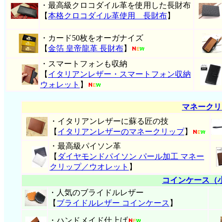
・最高級クロコダイル革を使用した長財布
【
本格クロコダイル革使用 長財布
】
・カード50枚をオーガナイズ
【
金箔 皇帝龍革 長財布
】
・スマートフォンも収納
【
イタリアンレザー・スマートフォン収納
ウォレット
】
マネークリ
・イタリアンレザーに蘇る匠の技
【
イタリアンレザーのマネークリップ
】
・最高級パイソン革
【
ダイヤモンドパイソン パール加工 マネー
クリップ／ウオレット
】
コインケース（
・人気のブライドルレザー
【
ブライドルレザー コインケース
】
・ハンドメイド仕上げ