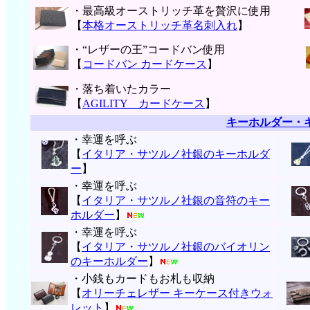
・最高級オーストリッチ革を贅沢に使用
【
本格オーストリッチ革名刺入れ
】
・“レザーの王”コードバン使用
【
コードバン カードケース
】
・落ち着いたカラー
【
AGILITY カードケース
】
キーホルダー・
・幸運を呼ぶ
【
イタリア・サツルノ社銀のキーホルダ
ー
】
・幸運を呼ぶ
【
イタリア・サツルノ社銀の音符のキー
ホルダー
】
・幸運を呼ぶ
【
イタリア・サツルノ社銀のバイオリン
のキーホルダー
】
・小銭もカードもお札も収納
【
オリーチェレザー キーケース付きウォ
レット
】