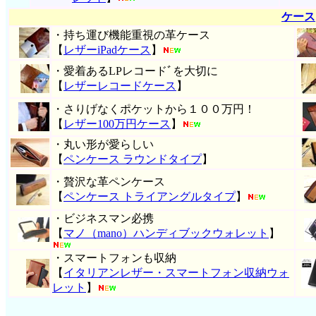
ケース
・持ち運び機能重視の革ケース
【
レザーiPadケース
】
・愛着あるLPレコードﾞを大切に
【
レザーレコードケース
】
・さりげなくポケットから１００万円！
【
レザー100万円ケース
】
・丸い形が愛らしい
【
ペンケース ラウンドタイプ
】
・贅沢な革ペンケース
【
ペンケース トライアングルタイプ
】
・ビジネスマン必携
【
マノ（mano）ハンディブックウォレット
】
・スマートフォンも収納
【
イタリアンレザー・スマートフォン収納ウォ
レット
】