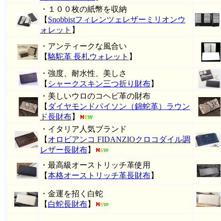
・１００枚の紙幣を収納
【
Snobbistフィレンツェレザーミリオンウ
ォレット
】
・アンティークな風合い
【
駱駝革 長札ウォレット
】
・強度、耐水性、美しさ
【
シャークスキン三つ折り財布
】
・美しいウロのコヘビ革の財布
【
ダイヤモンドパイソン（錦蛇革）ラウン
ド長財布
】
・イタリア人気ブランド
【
オロビアンコ FIDANZIOクロコダイル調
レザー長財布
】
・最高級オーストリッチ革使用
【
本格オーストリッチ革長財布
】
・金運を招く白蛇
【
白蛇長財布
】