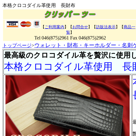
本格クロコダイル革使用 長財布
【
ご利用案内
】【
お問合せ
】【
訪販法表示
】
【
商品一
覧
】
Tel 046(875)2961 Fax 046(875)2962
ウォレット・財布・キーホルダー・名刺
トップページ
>
最高級のクロコダイル革を贅沢に使用
本格クロコダイル革使用 長