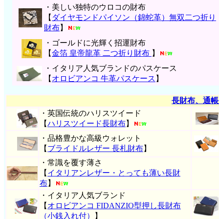
・美しい独特のウロコの財布
【
ダイヤモンドパイソン（錦蛇革）無双二つ折り
財布
】
・ゴールドに光輝く招運財布
【
金箔 皇帝龍革 二つ折り財布
】
・イタリア人気ブランドのパスケース
【
オロビアンコ 牛革パスケース
】
長財布、通帳
・英国伝統のハリスツイード
【
ハリスツイード長財布
】
・品格豊かな高級ウォレット
【
ブライドルレザー 長札財布
】
・常識を覆す薄さ
【
イタリアンレザー・とっても薄い長財
布
】
・イタリア人気ブランド
【
オロビアンコ FIDANZIO型押し長財布
（小銭入れ付）
】