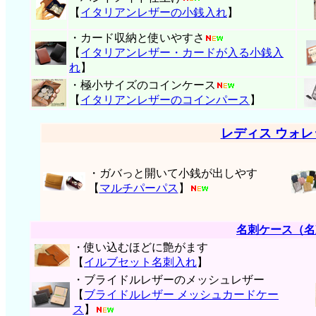
【
イタリアンレザーの小銭入れ
】
・カード収納と使いやすさ
【
イタリアンレザー・
カードが入る小銭入
れ
】
・極小サイズのコインケース
【
イタリアンレザーのコインパース
】
レディス ウォ
・ガバっと開いて小銭が出しやす
【
マルチパーパス
】
名刺ケース（名
・使い込むほどに艶がます
【
イルブセット名刺入れ
】
・ブライドルレザーのメッシュレザー
【
ブライドルレザー メッシュカードケー
ス
】