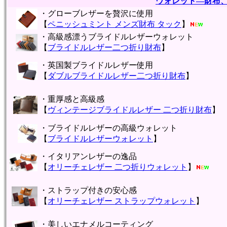
ウォレット―財布
・グローブレザーを贅沢に使用
【
ペニッシュミント メンズ財布 タック
】
・高級感漂うブライドルレザーウォレット
【
ブライドルレザー二つ折り財布
】
・英国製ブライドルレザー使用
【
ダブルブライドルレザー二つ折り財布
】
・重厚感と高級感
【
ヴィンテージブライドルレザー 二つ折り財布
】
・ブライドルレザーの高級ウォレット
【
ブライドルレザーウォレット
】
・イタリアンレザーの逸品
【
オリーチェレザー 二つ折りウォレット
】
・ストラップ付きの安心感
【
オリーチェレザー ストラップウォレット
】
・美しいエナメルコーティング