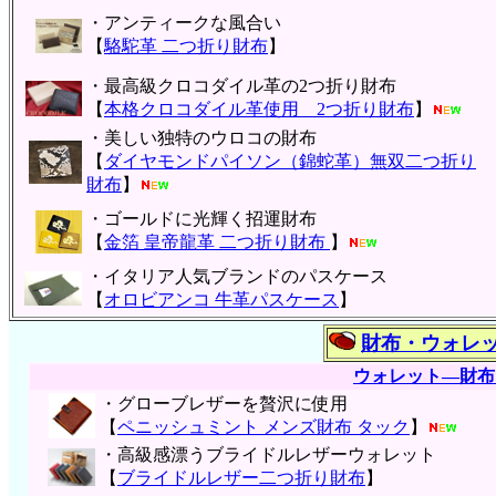
・アンティークな風合い
【
駱駝革 二つ折り財布
】
・最高級クロコダイル革の2つ折り財布
【
本格クロコダイル革使用 2つ折り財布
】
・美しい独特のウロコの財布
【
ダイヤモンドパイソン（錦蛇革）無双二つ折り
財布
】
・ゴールドに光輝く招運財布
【
金箔 皇帝龍革 二つ折り財布
】
・イタリア人気ブランドのパスケース
【
オロビアンコ 牛革パスケース
】
財布・ウォレ
ウォレット―財布
・グローブレザーを贅沢に使用
【
ペニッシュミント メンズ財布 タック
】
・高級感漂うブライドルレザーウォレット
【
ブライドルレザー二つ折り財布
】