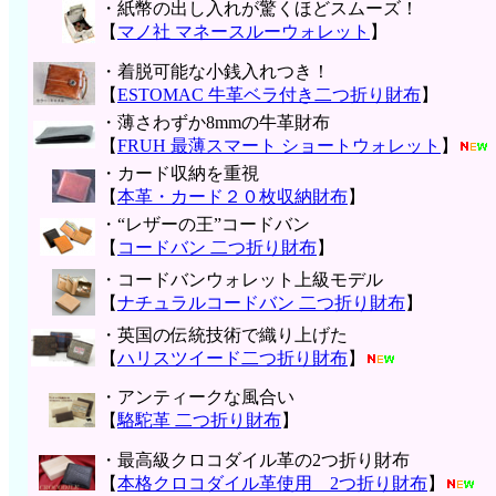
・紙幣の出し入れが驚くほどスムーズ！
【
マノ社 マネースルーウォレット
】
・着脱可能な小銭入れつき！
【
ESTOMAC 牛革ベラ付き二つ折り財布
】
・薄さわずか8mmの牛革財布
【
FRUH 最薄スマート ショートウォレット
】
・カード収納を重視
【
本革・カード２０枚収納財布
】
・“レザーの王”コードバン
【
コードバン 二つ折り財布
】
・コードバンウォレット上級モデル
【
ナチュラルコードバン 二つ折り財布
】
・英国の伝統技術で織り上げた
【
ハリスツイード二つ折り財布
】
・アンティークな風合い
【
駱駝革 二つ折り財布
】
・最高級クロコダイル革の2つ折り財布
【
本格クロコダイル革使用 2つ折り財布
】