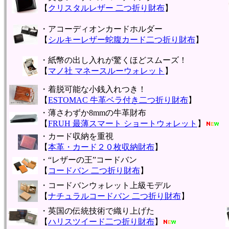
【
クリスタルレザー 二つ折り財布
】
・アコーディオンカードホルダー
【
シルキーレザー蛇腹カード二つ折り財布
】
・紙幣の出し入れが驚くほどスムーズ！
【
マノ社 マネースルーウォレット
】
・着脱可能な小銭入れつき！
【
ESTOMAC 牛革ベラ付き二つ折り財布
】
・薄さわずか8mmの牛革財布
【
FRUH 最薄スマート ショートウォレット
】
・カード収納を重視
【
本革・カード２０枚収納財布
】
・“レザーの王”コードバン
【
コードバン 二つ折り財布
】
・コードバンウォレット上級モデル
【
ナチュラルコードバン 二つ折り財布
】
・英国の伝統技術で織り上げた
【
ハリスツイード二つ折り財布
】