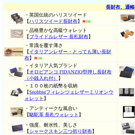
長財布、通帳
・英国伝統のハリスツイード
【
ハリスツイード長財布
】
・品格豊かな高級ウォレット
【
ブライドルレザー 長札財布
】
・常識を覆す薄さ
【
イタリアンレザー・とっても薄い長財
布
】
・イタリア人気ブランド
【
オロビアンコ FIDANZIO型押し長財布
（小銭入れ付）
】
・１００枚の紙幣を収納
【
Snobbistフィレンツェレザーミリオンウ
ォレット
】
・アンティークな風合い
【
駱駝革 長札ウォレット
】
・強度、耐水性、美しさ
【
シャークスキン三つ折り財布
】