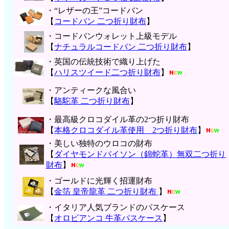
・“レザーの王”コードバン
【
コードバン 二つ折り財布
】
・コードバンウォレット上級モデル
【
ナチュラルコードバン 二つ折り財布
】
・英国の伝統技術で織り上げた
【
ハリスツイード二つ折り財布
】
・アンティークな風合い
【
駱駝革 二つ折り財布
】
・最高級クロコダイル革の2つ折り財布
【
本格クロコダイル革使用 2つ折り財布
】
・美しい独特のウロコの財布
【
ダイヤモンドパイソン（錦蛇革）無双二つ折り
財布
】
・ゴールドに光輝く招運財布
【
金箔 皇帝龍革 二つ折り財布
】
・イタリア人気ブランドのパスケース
【
オロビアンコ 牛革パスケース
】