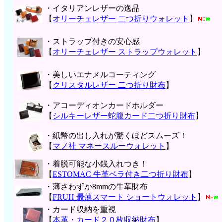
・イタリアンレザーの逸品
【
オリーチェレザー 二つ折りウォレット
】
・ストラップ付きの安心感
【
オリーチェレザー ストラップウォレット
】
・美しいエナメルコーティング
【
クリスタルレザー 二つ折り財布
】
・アコーディオンカードホルダー
【
シルキーレザー蛇腹カード二つ折り財布
】
・紙幣の出し入れが驚くほどスムーズ！
【
マノ社 マネースルーウォレット
】
・着脱可能な小銭入れつき！
【
ESTOMAC 牛革ベラ付き二つ折り財布
】
・薄さわずか8mmの牛革財布
【
FRUH 最薄スマート ショートウォレット
】
・カード収納を重視
【
本革・カード２０枚収納財布
】