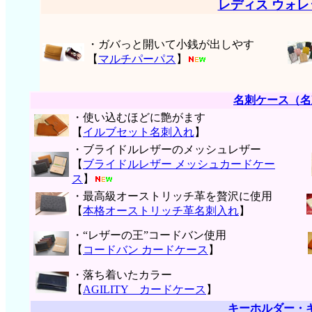
レディス ウォ
・ガバっと開いて小銭が出しやす
【
マルチパーパス
】
名刺ケース（名
・使い込むほどに艶がます
【
イルブセット名刺入れ
】
・ブライドルレザーのメッシュレザー
【
ブライドルレザー メッシュカードケー
ス
】
・最高級オーストリッチ革を贅沢に使用
【
本格オーストリッチ革名刺入れ
】
・“レザーの王”コードバン使用
【
コードバン カードケース
】
・落ち着いたカラー
【
AGILITY カードケース
】
キーホルダー・