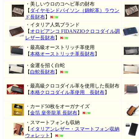
・美しいウロのコヘビ革の財布
【
ダイヤモンドパイソン（錦蛇革）ラウン
ド長財布
】
・イタリア人気ブランド
【
オロビアンコ FIDANZIOクロコダイル調
レザー長財布
】
・最高級オーストリッチ革使用
【
本格オーストリッチ革長財布
】
・金運を招く白蛇
【
白蛇長財布
】
・最高級クロコダイル革を使用した長財布
【
本格クロコダイル革使用 長財布
】
・カード50枚をオーガナイズ
【
金箔 皇帝龍革 長財布
】
・スマートフォンも収納
【
イタリアンレザー・スマートフォン収納
ウォレット
】