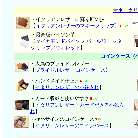
マネークリ
・イタリアンレザーに蘇る匠の技
【
イタリアンレザーのマネークリップ
】
・最高級パイソン革
【
ダイヤモンドパイソン パール加工 マネー
クリップ／ウオレット
】
コインケース（
・人気のブライドルレザー
【
ブライドルレザー コインケース
】
・ハンドメイド仕上げ
【
イタリアンレザーの小銭入れ
】
・カード収納と使いやすさ
【
イタリアンレザー・
カードが入る小銭入
れ
】
・極小サイズのコインケース
【
イタリアンレザーのコインパース
】