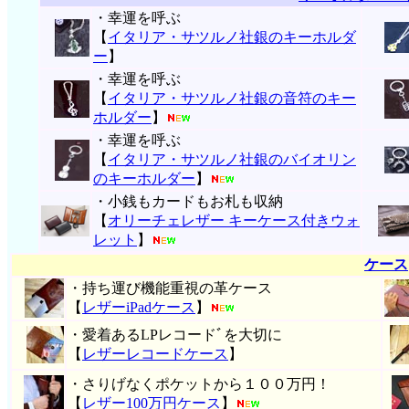
・幸運を呼ぶ
【
イタリア・サツルノ社銀のキーホルダ
ー
】
・幸運を呼ぶ
【
イタリア・サツルノ社銀の音符のキー
ホルダー
】
・幸運を呼ぶ
【
イタリア・サツルノ社銀のバイオリン
のキーホルダー
】
・小銭もカードもお札も収納
【
オリーチェレザー キーケース付きウォ
レット
】
ケース
・持ち運び機能重視の革ケース
【
レザーiPadケース
】
・愛着あるLPレコードﾞを大切に
【
レザーレコードケース
】
・さりげなくポケットから１００万円！
【
レザー100万円ケース
】