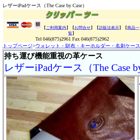
レザーiPadケース（The Case by Case）
【
ご利用案内
】【
お問合せ
】【
訪販法表示
】
【
商品一
覧
】
Tel 046(875)2961 Fax 046(875)2962
トップページ
>
ウォレット・財布・キーホルダー・名刺ケー
持ち運び機能重視の革ケース
レザーiPadケース（The Case by