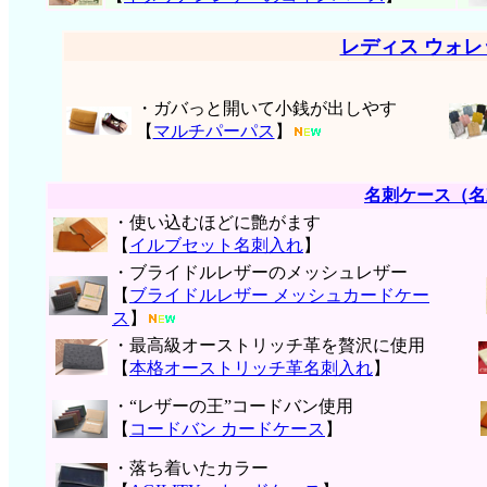
レディス ウォ
・ガバっと開いて小銭が出しやす
【
マルチパーパス
】
名刺ケース（名
・使い込むほどに艶がます
【
イルブセット名刺入れ
】
・ブライドルレザーのメッシュレザー
【
ブライドルレザー メッシュカードケー
ス
】
・最高級オーストリッチ革を贅沢に使用
【
本格オーストリッチ革名刺入れ
】
・“レザーの王”コードバン使用
【
コードバン カードケース
】
・落ち着いたカラー