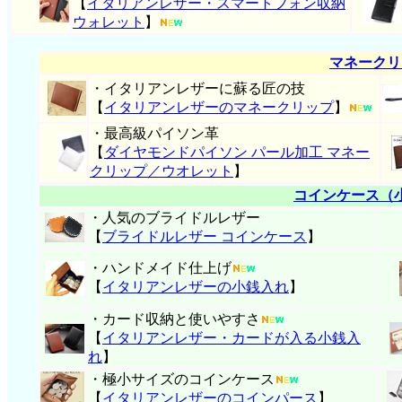
【
イタリアンレザー・スマートフォン収納
ウォレット
】
マネークリ
・イタリアンレザーに蘇る匠の技
【
イタリアンレザーのマネークリップ
】
・最高級パイソン革
【
ダイヤモンドパイソン パール加工 マネー
クリップ／ウオレット
】
コインケース（
・人気のブライドルレザー
【
ブライドルレザー コインケース
】
・ハンドメイド仕上げ
【
イタリアンレザーの小銭入れ
】
・カード収納と使いやすさ
【
イタリアンレザー・
カードが入る小銭入
れ
】
・極小サイズのコインケース
【
イタリアンレザーのコインパース
】