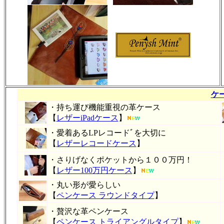
ケ
・持ち運び機能重視の革ケース
【
レザーiPadケース
】
・愛着あるLPレコードﾞを大切に
【
レザーレコードケース
】
・さりげなくポケットから１００万円！
【
レザー100万円ケース
】
・丸い形が愛らしい
【
ペンケース ラウンドタイプ
】
・贅沢な革ペンケース
【
ペンケース トライアングルタイプ
】