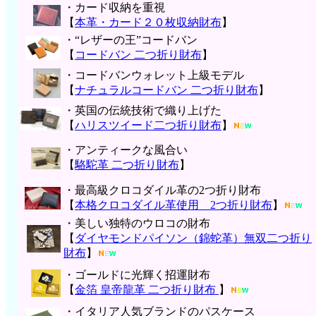
・カード収納を重視
【
本革・カード２０枚収納財布
】
・“レザーの王”コードバン
【
コードバン 二つ折り財布
】
・コードバンウォレット上級モデル
【
ナチュラルコードバン 二つ折り財布
】
・英国の伝統技術で織り上げた
【
ハリスツイード二つ折り財布
】
・アンティークな風合い
【
駱駝革 二つ折り財布
】
・最高級クロコダイル革の2つ折り財布
【
本格クロコダイル革使用 2つ折り財布
】
・美しい独特のウロコの財布
【
ダイヤモンドパイソン（錦蛇革）無双二つ折り
財布
】
・ゴールドに光輝く招運財布
【
金箔 皇帝龍革 二つ折り財布
】
・イタリア人気ブランドのパスケース