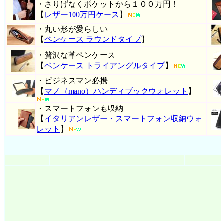
・さりげなくポケットから１００万円！
【
レザー100万円ケース
】
・丸い形が愛らしい
【
ペンケース ラウンドタイプ
】
・贅沢な革ペンケース
【
ペンケース トライアングルタイプ
】
・ビジネスマン必携
【
マノ（mano）ハンディブックウォレット
】
・スマートフォンも収納
【
イタリアンレザー・スマートフォン収納ウォ
レット
】