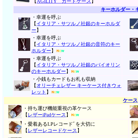
【
AGILITY カードケース
】
キーホルダー・
・幸運を呼ぶ
【
イタリア・サツルノ社銀のキーホルダ
ー
】
・幸運を呼ぶ
【
イタリア・サツルノ社銀の音符のキー
ホルダー
】
・幸運を呼ぶ
【
イタリア・サツルノ社銀のバイオリン
のキーホルダー
】
・小銭もカードもお札も収納
【
オリーチェレザー キーケース付きウォ
レット
】
ケース
・持ち運び機能重視の革ケース
【
レザーiPadケース
】
・愛着あるLPレコードﾞを大切に
【
レザーレコードケース
】