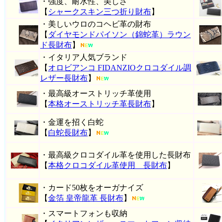
・強度、耐水性、美しさ
【
シャークスキン三つ折り財布
】
・美しいウロのコヘビ革の財布
【
ダイヤモンドパイソン（錦蛇革）ラウン
ド長財布
】
・イタリア人気ブランド
【
オロビアンコ FIDANZIOクロコダイル調
レザー長財布
】
・最高級オーストリッチ革使用
【
本格オーストリッチ革長財布
】
・金運を招く白蛇
【
白蛇長財布
】
・最高級クロコダイル革を使用した長財布
【
本格クロコダイル革使用 長財布
】
・カード50枚をオーガナイズ
【
金箔 皇帝龍革 長財布
】
・スマートフォンも収納