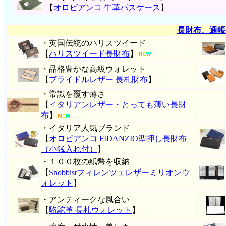
【
オロビアンコ 牛革パスケース
】
長財布、通帳
・英国伝統のハリスツイード
【
ハリスツイード長財布
】
・品格豊かな高級ウォレット
【
ブライドルレザー 長札財布
】
・常識を覆す薄さ
【
イタリアンレザー・とっても薄い長財
布
】
・イタリア人気ブランド
【
オロビアンコ FIDANZIO型押し長財布
（小銭入れ付）
】
・１００枚の紙幣を収納
【
Snobbistフィレンツェレザーミリオンウ
ォレット
】
・アンティークな風合い
【
駱駝革 長札ウォレット
】