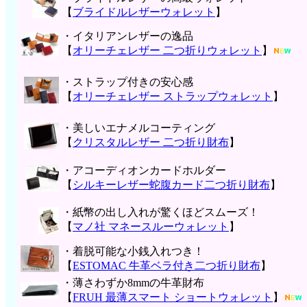
【
ブライドルレザーウォレット
】
・イタリアンレザーの逸品
【
オリーチェレザー 二つ折りウォレット
】
・ストラップ付きの安心感
【
オリーチェレザー ストラップウォレット
】
・美しいエナメルコーティング
【
クリスタルレザー 二つ折り財布
】
・アコーディオンカードホルダー
【
シルキーレザー蛇腹カード二つ折り財布
】
・紙幣の出し入れが驚くほどスムーズ！
【
マノ社 マネースルーウォレット
】
・着脱可能な小銭入れつき！
【
ESTOMAC 牛革ベラ付き二つ折り財布
】
・薄さわずか8mmの牛革財布
【
FRUH 最薄スマート ショートウォレット
】