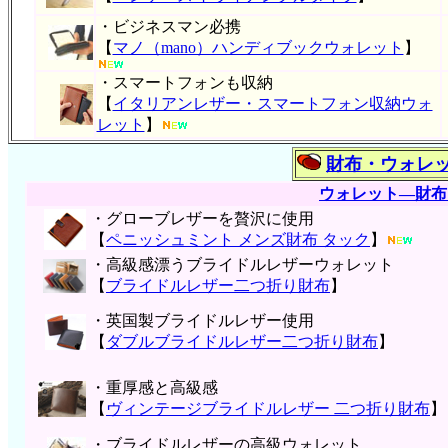
・ビジネスマン必携
【
マノ（mano）ハンディブックウォレット
】
・スマートフォンも収納
【
イタリアンレザー・スマートフォン収納ウォ
レット
】
財布・ウォレ
ウォレット―財布
・グローブレザーを贅沢に使用
【
ペニッシュミント メンズ財布 タック
】
・高級感漂うブライドルレザーウォレット
【
ブライドルレザー二つ折り財布
】
・英国製ブライドルレザー使用
【
ダブルブライドルレザー二つ折り財布
】
・重厚感と高級感
【
ヴィンテージブライドルレザー 二つ折り財布
】
・ブライドルレザーの高級ウォレット