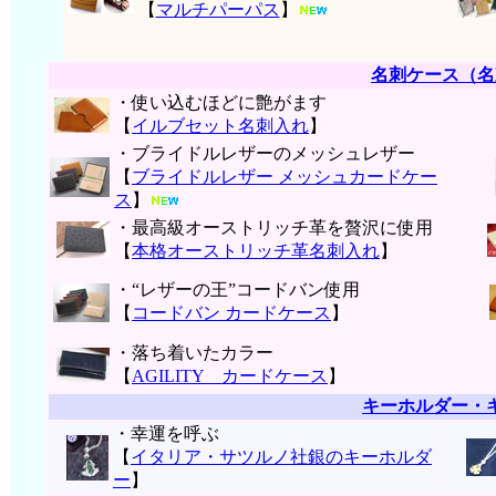
【
マルチパーパス
】
名刺ケース（名
・使い込むほどに艶がます
【
イルブセット名刺入れ
】
・ブライドルレザーのメッシュレザー
【
ブライドルレザー メッシュカードケー
ス
】
・最高級オーストリッチ革を贅沢に使用
【
本格オーストリッチ革名刺入れ
】
・“レザーの王”コードバン使用
【
コードバン カードケース
】
・落ち着いたカラー
【
AGILITY カードケース
】
キーホルダー・
・幸運を呼ぶ
【
イタリア・サツルノ社銀のキーホルダ
ー
】