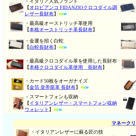
・イタリア人気ブランド
【
オロビアンコ FIDANZIOクロコダイル調
レザー長財布
】
・最高級オーストリッチ革使用
【
本格オーストリッチ革長財布
】
・金運を招く白蛇
【
白蛇長財布
】
・最高級クロコダイル革を使用した長財布
【
本格クロコダイル革使用 長財布
】
・カード50枚をオーガナイズ
【
金箔 皇帝龍革 長財布
】
・スマートフォンも収納
【
イタリアンレザー・スマートフォン収納
ウォレット
】
マネークリ
・イタリアンレザーに蘇る匠の技