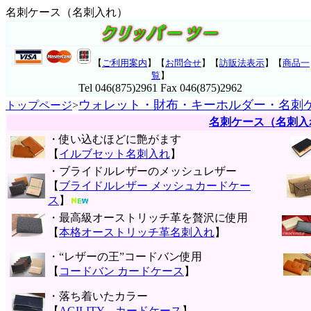
名刺ケース（名刺入れ）
【
ご利用案内
】【
お問合せ
】【
訪販法表示
】【
商品一
覧
】
Tel 046(875)2961 Fax 046(875)2962
ウォレット・財布・キーホルダー・名刺
トップページ
>
名刺ケース（名刺入
・使い込むほどに艶がます
【
イルブセット名刺入れ
】
・ブライドルレザーのメッシュレザー
【
ブライドルレザー メッシュカードケー
ス
】
・最高級オーストリッチ革を贅沢に使用
【
本格オーストリッチ革名刺入れ
】
・“レザーの王”コードバン使用
【
コードバン カードケース
】
・落ち着いたカラー
【
AGILITY カードケース
】