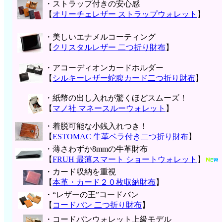
・ストラップ付きの安心感
【
オリーチェレザー ストラップウォレット
】
・美しいエナメルコーティング
【
クリスタルレザー 二つ折り財布
】
・アコーディオンカードホルダー
【
シルキーレザー蛇腹カード二つ折り財布
】
・紙幣の出し入れが驚くほどスムーズ！
【
マノ社 マネースルーウォレット
】
・着脱可能な小銭入れつき！
【
ESTOMAC 牛革ベラ付き二つ折り財布
】
・薄さわずか8mmの牛革財布
【
FRUH 最薄スマート ショートウォレット
】
・カード収納を重視
【
本革・カード２０枚収納財布
】
・“レザーの王”コードバン
【
コードバン 二つ折り財布
】
・コードバンウォレット上級モデル