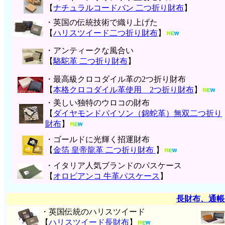
【
ナチュラルコードバン 二つ折り財布
】
・英国の伝統技術で織り上げた
【
ハリスツイード二つ折り財布
】
・アンティークな風合い
【
駱駝革 二つ折り財布
】
・最高級クロコダイル革の2つ折り財布
【
本格クロコダイル革使用 2つ折り財布
】
・美しい独特のウロコの財布
【
ダイヤモンドパイソン（錦蛇革）無双二つ折り
財布
】
・ゴールドに光輝く招運財布
【
金箔 皇帝龍革 二つ折り財布
】
・イタリア人気ブランドのパスケース
【
オロビアンコ 牛革パスケース
】
長財布、通帳
・英国伝統のハリスツイード
【
ハリスツイード長財布
】