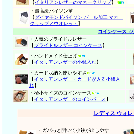
【
イタリアンレザーのマネークリップ
】
・最高級パイソン革
【
ダイヤモンドパイソン パール加工 マネー
クリップ／ウオレット
】
コインケース（
・人気のブライドルレザー
【
ブライドルレザー コインケース
】
・ハンドメイド仕上げ
【
イタリアンレザーの小銭入れ
】
・カード収納と使いやすさ
【
イタリアンレザー・
カードが入る小銭入
れ
】
・極小サイズのコインケース
【
イタリアンレザーのコインパース
】
レディス ウォ
・ガバっと開いて小銭が出しやす