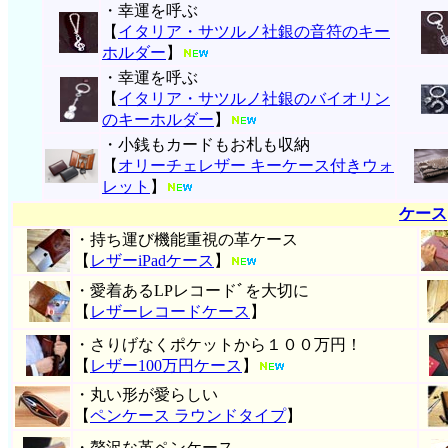
・幸運を呼ぶ
【
イタリア・サツルノ社銀の音符のキー
ホルダー
】
・幸運を呼ぶ
【
イタリア・サツルノ社銀のバイオリン
のキーホルダー
】
・小銭もカードもお札も収納
【
オリーチェレザー キーケース付きウォ
レット
】
ケース
・持ち運び機能重視の革ケース
【
レザーiPadケース
】
・愛着あるLPレコードﾞを大切に
【
レザーレコードケース
】
・さりげなくポケットから１００万円！
【
レザー100万円ケース
】
・丸い形が愛らしい
【
ペンケース ラウンドタイプ
】
・贅沢な革ペンケース