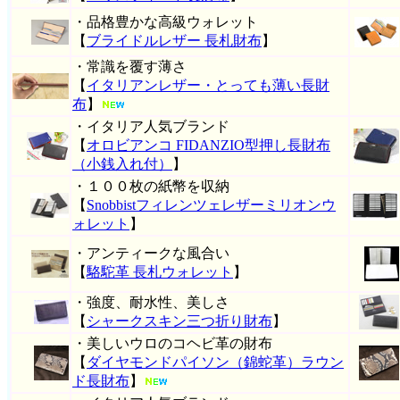
・品格豊かな高級ウォレット
【
ブライドルレザー 長札財布
】
・常識を覆す薄さ
【
イタリアンレザー・とっても薄い長財
布
】
・イタリア人気ブランド
【
オロビアンコ FIDANZIO型押し長財布
（小銭入れ付）
】
・１００枚の紙幣を収納
【
Snobbistフィレンツェレザーミリオンウ
ォレット
】
・アンティークな風合い
【
駱駝革 長札ウォレット
】
・強度、耐水性、美しさ
【
シャークスキン三つ折り財布
】
・美しいウロのコヘビ革の財布
【
ダイヤモンドパイソン（錦蛇革）ラウン
ド長財布
】