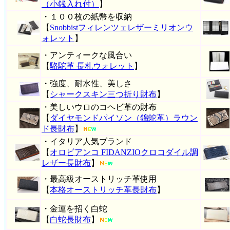
（小銭入れ付）
】
・１００枚の紙幣を収納
【
Snobbistフィレンツェレザーミリオンウ
ォレット
】
・アンティークな風合い
【
駱駝革 長札ウォレット
】
・強度、耐水性、美しさ
【
シャークスキン三つ折り財布
】
・美しいウロのコヘビ革の財布
【
ダイヤモンドパイソン（錦蛇革）ラウン
ド長財布
】
・イタリア人気ブランド
【
オロビアンコ FIDANZIOクロコダイル調
レザー長財布
】
・最高級オーストリッチ革使用
【
本格オーストリッチ革長財布
】
・金運を招く白蛇
【
白蛇長財布
】