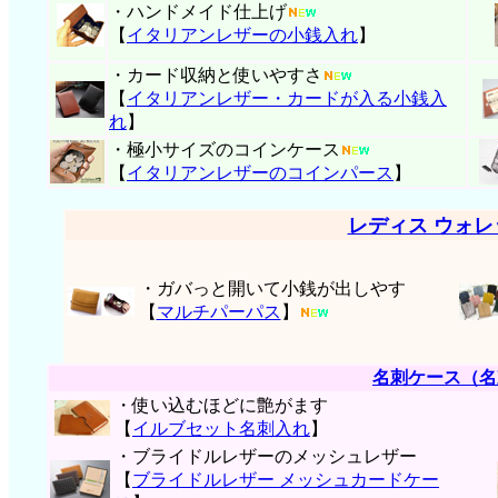
・ハンドメイド仕上げ
【
イタリアンレザーの小銭入れ
】
・カード収納と使いやすさ
【
イタリアンレザー・
カードが入る小銭入
れ
】
・極小サイズのコインケース
【
イタリアンレザーのコインパース
】
レディス ウォ
・ガバっと開いて小銭が出しやす
【
マルチパーパス
】
名刺ケース（名
・使い込むほどに艶がます
【
イルブセット名刺入れ
】
・ブライドルレザーのメッシュレザー
【
ブライドルレザー メッシュカードケー