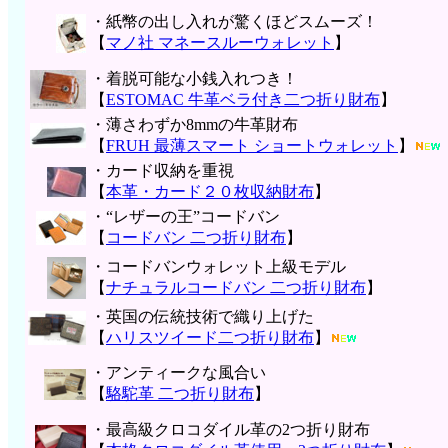
・紙幣の出し入れが驚くほどスムーズ！
【
マノ社 マネースルーウォレット
】
・着脱可能な小銭入れつき！
【
ESTOMAC 牛革ベラ付き二つ折り財布
】
・薄さわずか8mmの牛革財布
【
FRUH 最薄スマート ショートウォレット
】
・カード収納を重視
【
本革・カード２０枚収納財布
】
・“レザーの王”コードバン
【
コードバン 二つ折り財布
】
・コードバンウォレット上級モデル
【
ナチュラルコードバン 二つ折り財布
】
・英国の伝統技術で織り上げた
【
ハリスツイード二つ折り財布
】
・アンティークな風合い
【
駱駝革 二つ折り財布
】
・最高級クロコダイル革の2つ折り財布