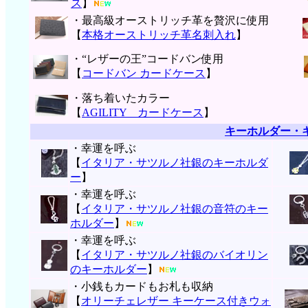
ス
】
・最高級オーストリッチ革を贅沢に使用
【
本格オーストリッチ革名刺入れ
】
・“レザーの王”コードバン使用
【
コードバン カードケース
】
・落ち着いたカラー
【
AGILITY カードケース
】
キーホルダー・
・幸運を呼ぶ
【
イタリア・サツルノ社銀のキーホルダ
ー
】
・幸運を呼ぶ
【
イタリア・サツルノ社銀の音符のキー
ホルダー
】
・幸運を呼ぶ
【
イタリア・サツルノ社銀のバイオリン
のキーホルダー
】
・小銭もカードもお札も収納
【
オリーチェレザー キーケース付きウォ