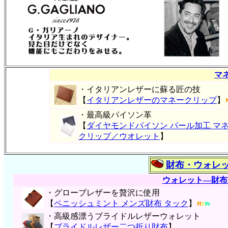
マ
・イタリアンレザーに蘇る匠の技
【
イタリアンレザーのマネークリップ
】
・最高級パイソン革
【
ダイヤモンドパイソン パール加工 マ
クリップ／ウオレット
】
財布・ウォレ
ウォレット―財布
・グローブレザーを贅沢に使用
【
ペニッシュミント メンズ財布 タック
】
・高級感漂うブライドルレザーウォレット
【
ブライドルレザー二つ折り財布
】