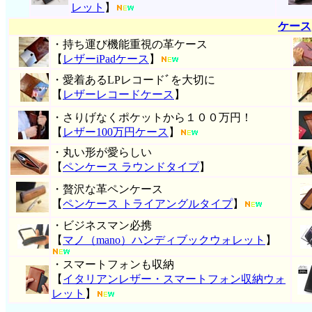
レット
】
ケース
・持ち運び機能重視の革ケース
【
レザーiPadケース
】
・愛着あるLPレコードﾞを大切に
【
レザーレコードケース
】
・さりげなくポケットから１００万円！
【
レザー100万円ケース
】
・丸い形が愛らしい
【
ペンケース ラウンドタイプ
】
・贅沢な革ペンケース
【
ペンケース トライアングルタイプ
】
・ビジネスマン必携
【
マノ（mano）ハンディブックウォレット
】
・スマートフォンも収納
【
イタリアンレザー・スマートフォン収納ウォ
レット
】