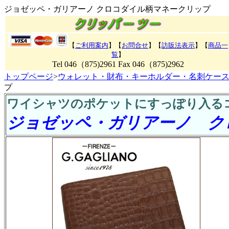
ジョゼッペ・ガリアーノ クロコダイル柄マネークリップ
【
ご利用案内
】【
お問合せ
】【
訪販法表示
】【
商品一
覧
】
Tel 046（875)2961 Fax 046（875)2962
トップページ
>
ウォレット・財布・キーホルダー・名刺ケー
プ
ワイシャツのポケットにすっぽり入る
ジョゼッペ・ガリアーノ ク