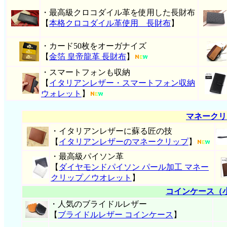
・最高級クロコダイル革を使用した長財布
【
本格クロコダイル革使用 長財布
】
・カード50枚をオーガナイズ
【
金箔 皇帝龍革 長財布
】
・スマートフォンも収納
【
イタリアンレザー・スマートフォン収納
ウォレット
】
マネークリ
・イタリアンレザーに蘇る匠の技
【
イタリアンレザーのマネークリップ
】
・最高級パイソン革
【
ダイヤモンドパイソン パール加工 マネー
クリップ／ウオレット
】
コインケース（
・人気のブライドルレザー
【
ブライドルレザー コインケース
】