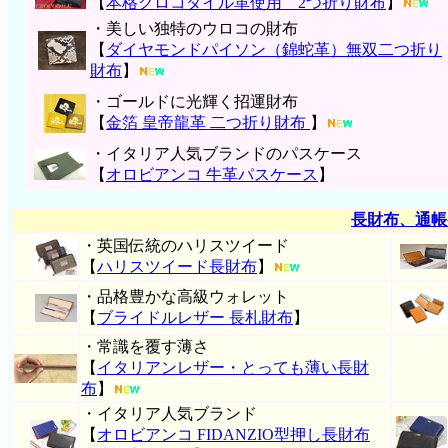
【
本格クロコダイル革使用 2つ折り財布
】
・美しい独特のウロコの財布
【
ダイヤモンドパイソン（錦蛇革）無双二つ折り
財布
】
・ゴールドに光輝く招運財布
【
金箔 皇帝龍革 二つ折り財布
】
・イタリア人気ブランドのパスケース
【
オロビアンコ 牛革パスケース
】
長財布、通帳
・英国伝統のハリスツイード
【
ハリスツイード長財布
】
・品格豊かな高級ウォレット
【
ブライドルレザー 長札財布
】
・常識を覆す薄さ
【
イタリアンレザー・とっても薄い長財
布
】
・イタリア人気ブランド
【
オロビアンコ FIDANZIO型押し長財布