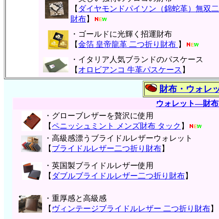
【
ダイヤモンドパイソン（錦蛇革）無双二
財布
】
・ゴールドに光輝く招運財布
【
金箔 皇帝龍革 二つ折り財布
】
・イタリア人気ブランドのパスケース
【
オロビアンコ 牛革パスケース
】
財布・ウォレ
ウォレット―財布
・グローブレザーを贅沢に使用
【
ペニッシュミント メンズ財布 タック
】
・高級感漂うブライドルレザーウォレット
【
ブライドルレザー二つ折り財布
】
・英国製ブライドルレザー使用
【
ダブルブライドルレザー二つ折り財布
】
・重厚感と高級感
【
ヴィンテージブライドルレザー 二つ折り財布
】