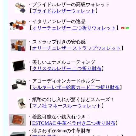
・ブライドルレザーの高級ウォレット
【
ブライドルレザーウォレット
】
・イタリアンレザーの逸品
【
オリーチェレザー 二つ折りウォレット
】
・ストラップ付きの安心感
【
オリーチェレザー ストラップウォレット
】
・美しいエナメルコーティング
【
クリスタルレザー 二つ折り財布
】
・アコーディオンカードホルダー
【
シルキーレザー蛇腹カード二つ折り財布
】
・紙幣の出し入れが驚くほどスムーズ！
【
マノ社 マネースルーウォレット
】
・着脱可能な小銭入れつき！
【
ESTOMAC 牛革ベラ付き二つ折り財布
】
・薄さわずか8mmの牛革財布