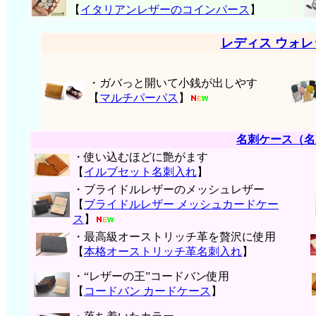
【
イタリアンレザーのコインパース
】
レディス ウォ
・ガバっと開いて小銭が出しやす
【
マルチパーパス
】
名刺ケース（名
・使い込むほどに艶がます
【
イルブセット名刺入れ
】
・ブライドルレザーのメッシュレザー
【
ブライドルレザー メッシュカードケー
ス
】
・最高級オーストリッチ革を贅沢に使用
【
本格オーストリッチ革名刺入れ
】
・“レザーの王”コードバン使用
【
コードバン カードケース
】