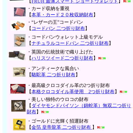
【
FRUH 最薄スマート ショートウォレット
】
・カード収納を重視
【
本革・カード２０枚収納財布
】
・“レザーの王”コードバン
【
コードバン 二つ折り財布
】
・コードバンウォレット上級モデル
【
ナチュラルコードバン 二つ折り財布
】
・英国の伝統技術で織り上げた
【
ハリスツイード二つ折り財布
】
・アンティークな風合い
【
駱駝革 二つ折り財布
】
・最高級クロコダイル革の2つ折り財布
【
本格クロコダイル革使用 2つ折り財布
】
・美しい独特のウロコの財布
【
ダイヤモンドパイソン（錦蛇革）無双二つ折り
財布
】
・ゴールドに光輝く招運財布
【
金箔 皇帝龍革 二つ折り財布
】