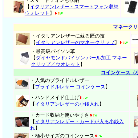
・スマートフォンも収納
【
イタリアンレザー・スマートフォン収納
ウォレット
】
マネークリ
・イタリアンレザーに蘇る匠の技
【
イタリアンレザーのマネークリップ
】
・最高級パイソン革
【
ダイヤモンドパイソン パール加工 マネー
クリップ／ウオレット
】
コインケース（
・人気のブライドルレザー
【
ブライドルレザー コインケース
】
・ハンドメイド仕上げ
【
イタリアンレザーの小銭入れ
】
・カード収納と使いやすさ
【
イタリアンレザー・
カードが入る小銭入
れ
】
・極小サイズのコインケース