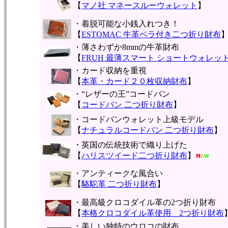
【
マノ社 マネースルーウォレット
】
・着脱可能な小銭入れつき！
【
ESTOMAC 牛革ベラ付き二つ折り財布
・薄さわずか8mmの牛革財布
【
FRUH 最薄スマート ショートウォレッ
・カード収納を重視
【
本革・カード２０枚収納財布
】
・“レザーの王”コードバン
【
コードバン 二つ折り財布
】
・コードバンウォレット上級モデル
【
ナチュラルコードバン 二つ折り財布
】
・英国の伝統技術で織り上げた
【
ハリスツイード二つ折り財布
】
・アンティークな風合い
【
駱駝革 二つ折り財布
】
・最高級クロコダイル革の2つ折り財布
【
本格クロコダイル革使用 2つ折り財布
・美しい独特のウロコの財布