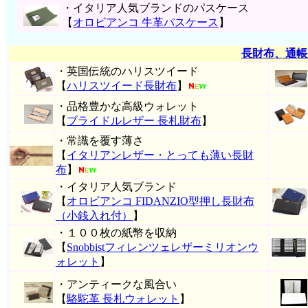
・イタリア人気ブランドのパスケース
【
オロビアンコ 牛革パスケース
】
長財布、通帳
・英国伝統のハリスツイード
【
ハリスツイード長財布
】
・品格豊かな高級ウォレット
【
ブライドルレザー 長札財布
】
・常識を覆す薄さ
【
イタリアンレザー・とっても薄い長財
布
】
・イタリア人気ブランド
【
オロビアンコ FIDANZIO型押し長財布
（小銭入れ付）
】
・１００枚の紙幣を収納
【
Snobbistフィレンツェレザーミリオンウ
ォレット
】
・アンティークな風合い
【
駱駝革 長札ウォレット
】