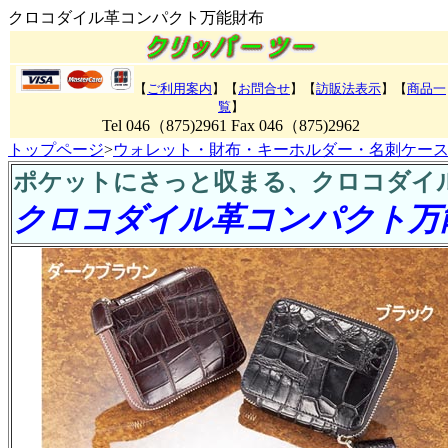
クロコダイル革コンパクト万能財布
【
ご利用案内
】【
お問合せ
】【
訪販法表示
】【
商品一
覧
】
Tel 046（875)2961 Fax 046（875)2962
トップページ
>
ウォレット・財布・キーホルダー・名刺ケー
ポケットにさっと収まる、クロコダイ
クロコダイル革コンパクト万