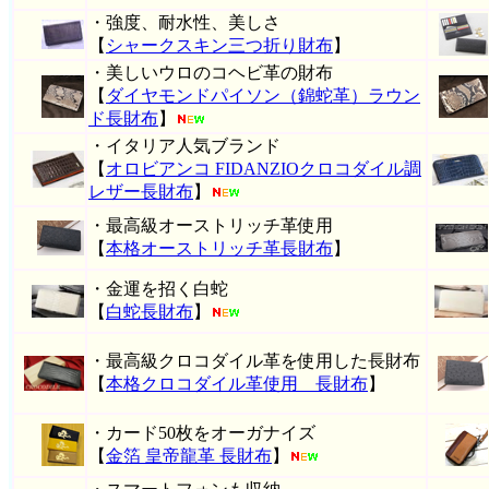
・強度、耐水性、美しさ
【
シャークスキン三つ折り財布
】
・美しいウロのコヘビ革の財布
【
ダイヤモンドパイソン（錦蛇革）ラウン
ド長財布
】
・イタリア人気ブランド
【
オロビアンコ FIDANZIOクロコダイル調
レザー長財布
】
・最高級オーストリッチ革使用
【
本格オーストリッチ革長財布
】
・金運を招く白蛇
【
白蛇長財布
】
・最高級クロコダイル革を使用した長財布
【
本格クロコダイル革使用 長財布
】
・カード50枚をオーガナイズ
【
金箔 皇帝龍革 長財布
】