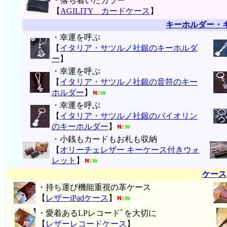
・落ち着いたカラー
【
AGILITY カードケース
】
キーホルダー・
・幸運を呼ぶ
【
イタリア・サツルノ社銀のキーホルダ
ー
】
・幸運を呼ぶ
【
イタリア・サツルノ社銀の音符のキー
ホルダー
】
・幸運を呼ぶ
【
イタリア・サツルノ社銀のバイオリン
のキーホルダー
】
・小銭もカードもお札も収納
【
オリーチェレザー キーケース付きウォ
レット
】
ケース
・持ち運び機能重視の革ケース
【
レザーiPadケース
】
・愛着あるLPレコードﾞを大切に
【
レザーレコードケース
】