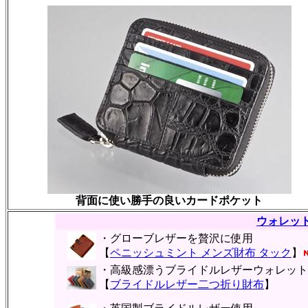
背面に使い勝手の良いカードポケット
ウォレッ
・グローブレザーを贅沢に使用
【
ペニッシュミント メンズ財布 タック
】
・高級感漂うブライドルレザーウォレット
【
ブライドルレザー二つ折り財布
】