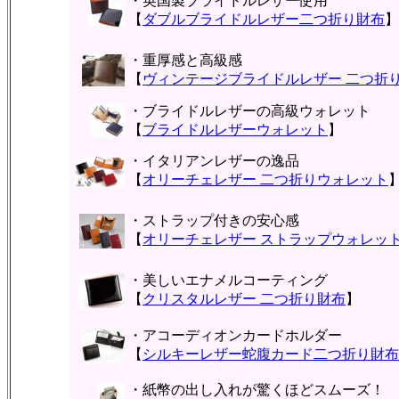
・英国製ブライドルレザー使用
【
ダブルブライドルレザー二つ折り財布
】
・重厚感と高級感
【
ヴィンテージブライドルレザー 二つ折
・ブライドルレザーの高級ウォレット
【
ブライドルレザーウォレット
】
・イタリアンレザーの逸品
【
オリーチェレザー 二つ折りウォレット
・ストラップ付きの安心感
【
オリーチェレザー ストラップウォレッ
・美しいエナメルコーティング
【
クリスタルレザー 二つ折り財布
】
・アコーディオンカードホルダー
【
シルキーレザー蛇腹カード二つ折り財布
・紙幣の出し入れが驚くほどスムーズ！