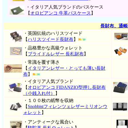
・イタリア人気ブランドのパスケース
【
オロビアンコ 牛革パスケース
】
長財布、通帳
・英国伝統のハリスツイード
【
ハリスツイード長財布
】
・品格豊かな高級ウォレット
【
ブライドルレザー 長札財布
】
・常識を覆す薄さ
【
イタリアンレザー・とっても薄い長財
布
】
・イタリア人気ブランド
【
オロビアンコ FIDANZIO型押し長財布
（小銭入れ付）
】
・１００枚の紙幣を収納
【
Snobbistフィレンツェレザーミリオンウ
ォレット
】
・アンティークな風合い
【
駱駝革 長札ウォレット
】