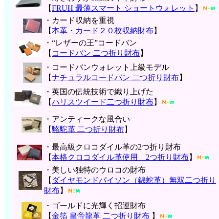
【
FRUH 最薄スマート ショートウォレット
】
・カード収納を重視
【
本革・カード２０枚収納財布
】
・“レザーの王”コードバン
【
コードバン 二つ折り財布
】
・コードバンウォレット上級モデル
【
ナチュラルコードバン 二つ折り財布
】
・英国の伝統技術で織り上げた
【
ハリスツイード二つ折り財布
】
・アンティークな風合い
【
駱駝革 二つ折り財布
】
・最高級クロコダイル革の2つ折り財布
【
本格クロコダイル革使用 2つ折り財布
】
・美しい独特のウロコの財布
【
ダイヤモンドパイソン（錦蛇革）無双二つ折り
財布
】
・ゴールドに光輝く招運財布
【
金箔 皇帝龍革 二つ折り財布
】