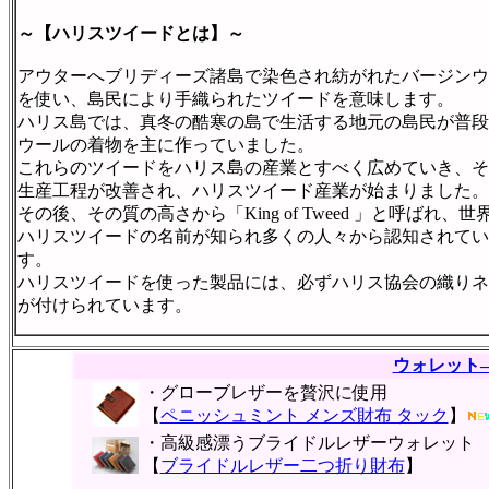
～【ハリスツイードとは】～
アウターへブリディーズ諸島で染色され紡がれたバージンウ
を使い、島民により手織られたツイードを意味します。
ハリス島では、真冬の酷寒の島で生活する地元の島民が普段
ウールの着物を主に作っていました。
これらのツイードをハリス島の産業とすべく広めていき、そ
生産工程が改善され、ハリスツイード産業が始まりました。
その後、その質の高さから「King of Tweed 」と呼ばれ、世
ハリスツイードの名前が知られ多くの人々から認知されてい
す。
ハリスツイードを使った製品には、必ずハリス協会の織りネ
が付けられています。
ウォレット
・グローブレザーを贅沢に使用
【
ペニッシュミント メンズ財布 タック
】
・高級感漂うブライドルレザーウォレット
【
ブライドルレザー二つ折り財布
】