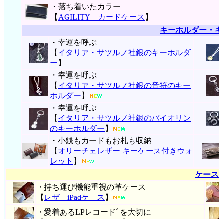
・落ち着いたカラー
【
AGILITY カードケース
】
キーホルダー・
・幸運を呼ぶ
【
イタリア・サツルノ社銀のキーホルダ
ー
】
・幸運を呼ぶ
【
イタリア・サツルノ社銀の音符のキー
ホルダー
】
・幸運を呼ぶ
【
イタリア・サツルノ社銀のバイオリン
のキーホルダー
】
・小銭もカードもお札も収納
【
オリーチェレザー キーケース付きウォ
レット
】
ケース
・持ち運び機能重視の革ケース
【
レザーiPadケース
】
・愛着あるLPレコードﾞを大切に