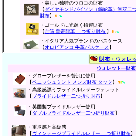
・美しい独特のウロコの財布
【
ダイヤモンドパイソン（錦蛇革）無双二
財布
】
・ゴールドに光輝く招運財布
【
金箔 皇帝龍革 二つ折り財布
】
・イタリア人気ブランドのパスケース
【
オロビアンコ 牛革パスケース
】
財布・ウォレ
ウォレット―財布
・グローブレザーを贅沢に使用
【
ペニッシュミント メンズ財布 タック
】
・高級感漂うブライドルレザーウォレット
【
ブライドルレザー二つ折り財布
】
・英国製ブライドルレザー使用
【
ダブルブライドルレザー二つ折り財布
】
・重厚感と高級感
【
ヴィンテージブライドルレザー 二つ折り財布
】