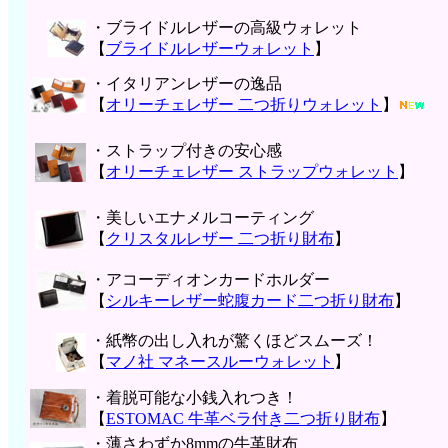
・ブライドルレザーの高級ウォレット
【
ブライドルレザーウォレット
】
・イタリアンレザーの逸品
【
オリーチェレザー 二つ折りウォレット
】
・ストラップ付きの安心感
【
オリーチェレザー ストラップウォレット
】
・美しいエナメルコーティング
【
クリスタルレザー 二つ折り財布
】
・アコーディオンカードホルダー
【
シルキーレザー蛇腹カード二つ折り財布
】
・紙幣の出し入れが驚くほどスムーズ！
【
マノ社 マネースルーウォレット
】
・着脱可能な小銭入れつき！
【
ESTOMAC 牛革ベラ付き二つ折り財布
】
・薄さわずか8mmの牛革財布