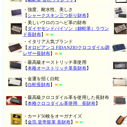
・強度、耐水性、美しさ
【
シャークスキン三つ折り財布
】
・美しいウロのコヘビ革の財布
【
ダイヤモンドパイソン（錦蛇革）ラウン
ド長財布
】
・イタリア人気ブランド
【
オロビアンコ FIDANZIOクロコダイル調
レザー長財布
】
・最高級オーストリッチ革使用
【
本格オーストリッチ革長財布
】
・金運を招く白蛇
【
白蛇長財布
】
・最高級クロコダイル革を使用した長財布
【
本格クロコダイル革使用 長財布
】
・カード50枚をオーガナイズ
【
金箔 皇帝龍革 長財布
】