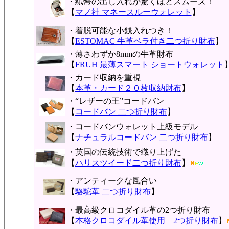
・紙幣の出し入れが驚くほどスムーズ！
【
マノ社 マネースルーウォレット
】
・着脱可能な小銭入れつき！
【
ESTOMAC 牛革ベラ付き二つ折り財布
】
・薄さわずか8mmの牛革財布
【
FRUH 最薄スマート ショートウォレット
・カード収納を重視
【
本革・カード２０枚収納財布
】
・“レザーの王”コードバン
【
コードバン 二つ折り財布
】
・コードバンウォレット上級モデル
【
ナチュラルコードバン 二つ折り財布
】
・英国の伝統技術で織り上げた
【
ハリスツイード二つ折り財布
】
・アンティークな風合い
【
駱駝革 二つ折り財布
】
・最高級クロコダイル革の2つ折り財布
【
本格クロコダイル革使用 2つ折り財布
】