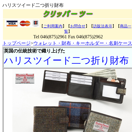
ハリスツイード二つ折り財布
【
ご利用案内
】【
お問合せ
】【
訪販法表示
】
【
商品一
覧
】
Tel 046(875)2961 Fax 046(875)2962
トップページ
>
ウォレット・財布・キーホルダー・名刺ケー
英国の伝統技術で織り上げた
ハリスツイード二つ折り財布