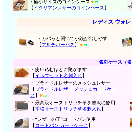
・極小サイズのコインケース
【
イタリアンレザーのコインパース
】
レディス ウォ
・ガバっと開いて小銭が出しやす
【
マルチパーパス
】
名刺ケース（名
・使い込むほどに艶がます
【
イルブセット名刺入れ
】
・ブライドルレザーのメッシュレザー
【
ブライドルレザー メッシュカードケー
ス
】
・最高級オーストリッチ革を贅沢に使用
【
本格オーストリッチ革名刺入れ
】
・“レザーの王”コードバン使用
【
コードバン カードケース
】