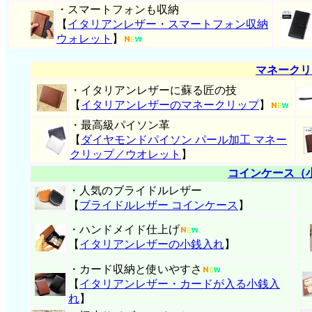
・スマートフォンも収納
【
イタリアンレザー・スマートフォン収納
ウォレット
】
マネークリ
・イタリアンレザーに蘇る匠の技
【
イタリアンレザーのマネークリップ
】
・最高級パイソン革
【
ダイヤモンドパイソン パール加工 マネー
クリップ／ウオレット
】
コインケース（
・人気のブライドルレザー
【
ブライドルレザー コインケース
】
・ハンドメイド仕上げ
【
イタリアンレザーの小銭入れ
】
・カード収納と使いやすさ
【
イタリアンレザー・
カードが入る小銭入
れ
】