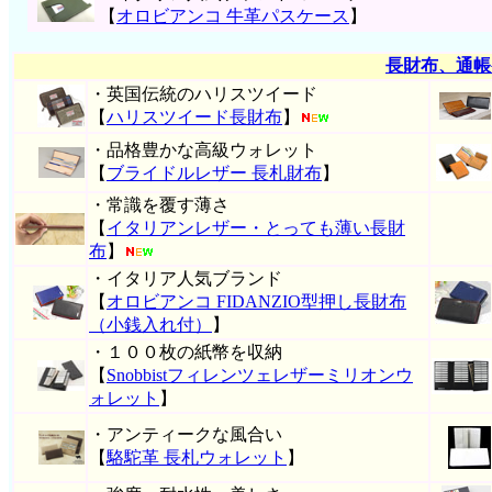
【
オロビアンコ 牛革パスケース
】
長財布、通帳
・英国伝統のハリスツイード
【
ハリスツイード長財布
】
・品格豊かな高級ウォレット
【
ブライドルレザー 長札財布
】
・常識を覆す薄さ
【
イタリアンレザー・とっても薄い長財
布
】
・イタリア人気ブランド
【
オロビアンコ FIDANZIO型押し長財布
（小銭入れ付）
】
・１００枚の紙幣を収納
【
Snobbistフィレンツェレザーミリオンウ
ォレット
】
・アンティークな風合い
【
駱駝革 長札ウォレット
】