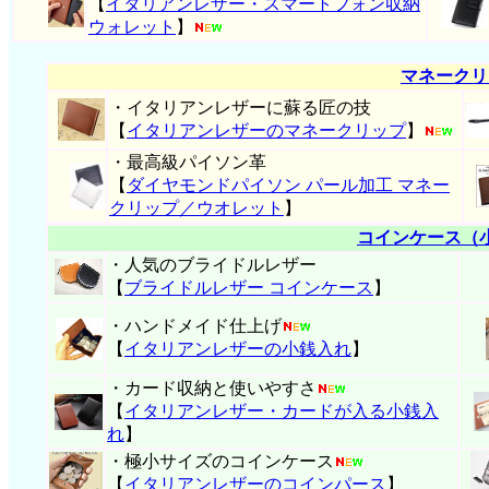
【
イタリアンレザー・スマートフォン収納
ウォレット
】
マネークリ
・イタリアンレザーに蘇る匠の技
【
イタリアンレザーのマネークリップ
】
・最高級パイソン革
【
ダイヤモンドパイソン パール加工 マネー
クリップ／ウオレット
】
コインケース（
・人気のブライドルレザー
【
ブライドルレザー コインケース
】
・ハンドメイド仕上げ
【
イタリアンレザーの小銭入れ
】
・カード収納と使いやすさ
【
イタリアンレザー・
カードが入る小銭入
れ
】
・極小サイズのコインケース
【
イタリアンレザーのコインパース
】