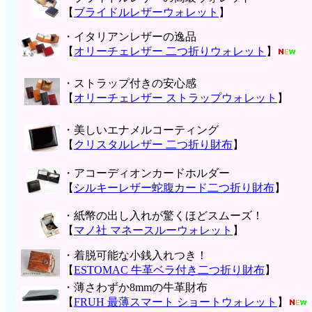
【
ブライドルレザーウォレット
】
・イタリアンレザーの逸品
【
オリーチェレザー 二つ折りウォレット
】
・ストラップ付きの安心感
【
オリーチェレザー ストラップウォレット
】
・美しいエナメルコーティング
【
クリスタルレザー 二つ折り財布
】
・アコーディオンカードホルダー
【
シルキーレザー蛇腹カード二つ折り財布
】
・紙幣の出し入れが驚くほどスムーズ！
【
マノ社 マネースルーウォレット
】
・着脱可能な小銭入れつき！
【
ESTOMAC 牛革ベラ付き二つ折り財布
】
・薄さわずか8mmの牛革財布
【
FRUH 最薄スマート ショートウォレット
】