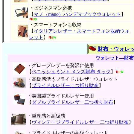
・ビジネスマン必携
【
マノ（mano）ハンディブックウォレット
】
・スマートフォンも収納
【
イタリアンレザー・スマートフォン収納ウォ
レット
】
財布・ウォレ
ウォレット―財布
・グローブレザーを贅沢に使用
【
ペニッシュミント メンズ財布 タック
】
・高級感漂うブライドルレザーウォレット
【
ブライドルレザー二つ折り財布
】
・英国製ブライドルレザー使用
【
ダブルブライドルレザー二つ折り財布
】
・重厚感と高級感
【
ヴィンテージブライドルレザー 二つ折り財布
】
・ブライドルレザーの高級ウォレット