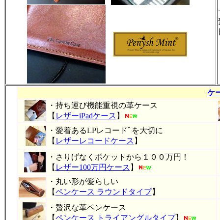
ケ
・持ち運び機能重視の革ケース
【
レザーiPadケース
】
・愛着あるLPレコードﾞを大切に
【
レザーレコードケース
】
・さりげなくポケットから１００万円！
【
レザー100万円ケース
】
・丸い形が愛らしい
【
ペンケース ラウンドタイプ
】
・贅沢な革ペンケース
【
ペンケース トライアングルタイプ
】