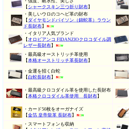
・強度、耐水性、美しさ
【
シャークスキン三つ折り財布
】
・美しいウロのコヘビ革の財布
【
ダイヤモンドパイソン（錦蛇革）ラウン
ド長財布
】
・イタリア人気ブランド
【
オロビアンコ FIDANZIOクロコダイル調
レザー長財布
】
・最高級オーストリッチ革使用
【
本格オーストリッチ革長財布
】
・金運を招く白蛇
【
白蛇長財布
】
・最高級クロコダイル革を使用した長財布
【
本格クロコダイル革使用 長財布
】
・カード50枚をオーガナイズ
【
金箔 皇帝龍革 長財布
】
・スマートフォンも収納