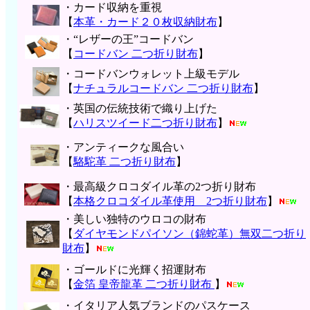
・カード収納を重視
【
本革・カード２０枚収納財布
】
・“レザーの王”コードバン
【
コードバン 二つ折り財布
】
・コードバンウォレット上級モデル
【
ナチュラルコードバン 二つ折り財布
】
・英国の伝統技術で織り上げた
【
ハリスツイード二つ折り財布
】
・アンティークな風合い
【
駱駝革 二つ折り財布
】
・最高級クロコダイル革の2つ折り財布
【
本格クロコダイル革使用 2つ折り財布
】
・美しい独特のウロコの財布
【
ダイヤモンドパイソン（錦蛇革）無双二つ折り
財布
】
・ゴールドに光輝く招運財布
【
金箔 皇帝龍革 二つ折り財布
】
・イタリア人気ブランドのパスケース