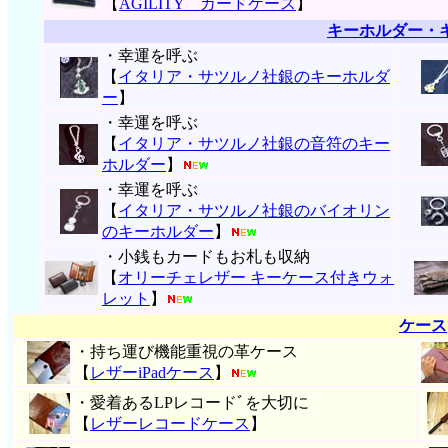
【
AGILITY カードケース
】
キーホルダー・
・幸運を呼ぶ
【
イタリア・サツルノ社銀のキーホルダ
ー
】
・幸運を呼ぶ
【
イタリア・サツルノ社銀の音符のキー
ホルダー
】
・幸運を呼ぶ
【
イタリア・サツルノ社銀のバイオリン
のキーホルダー
】
・小銭もカードもお札も収納
【
オリーチェレザー キーケース付きウォ
レット
】
ケース
・持ち運び機能重視の革ケース
【
レザーiPadケース
】
・愛着あるLPレコードﾞを大切に
【
レザーレコードケース
】