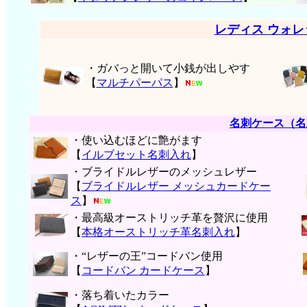
レディス ウォ
・ガバっと開いて小銭が出しやす
【
マルチパーパス
】
名刺ケース（名
・使い込むほどに艶がます
【
イルブセット名刺入れ
】
・ブライドルレザーのメッシュレザー
【
ブライドルレザー メッシュカードケー
ス
】
・最高級オーストリッチ革を贅沢に使用
【
本格オーストリッチ革名刺入れ
】
・“レザーの王”コードバン使用
【
コードバン カードケース
】
・落ち着いたカラー