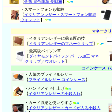
【
金箔 皇帝龍革 長財布
】
・スマートフォンも収納
【
イタリアンレザー・スマートフォン収納
ウォレット
】
マネークリ
・イタリアンレザーに蘇る匠の技
【
イタリアンレザーのマネークリップ
】
・最高級パイソン革
【
ダイヤモンドパイソン パール加工 マネー
クリップ／ウオレット
】
コインケース（
・人気のブライドルレザー
【
ブライドルレザー コインケース
】
・ハンドメイド仕上げ
【
イタリアンレザーの小銭入れ
】
・カード収納と使いやすさ
【
イタリアンレザー・
カードが入る小銭入