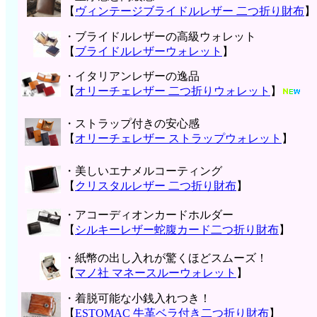
【
ヴィンテージブライドルレザー 二つ折り財布
】
・ブライドルレザーの高級ウォレット
【
ブライドルレザーウォレット
】
・イタリアンレザーの逸品
【
オリーチェレザー 二つ折りウォレット
】
・ストラップ付きの安心感
【
オリーチェレザー ストラップウォレット
】
・美しいエナメルコーティング
【
クリスタルレザー 二つ折り財布
】
・アコーディオンカードホルダー
【
シルキーレザー蛇腹カード二つ折り財布
】
・紙幣の出し入れが驚くほどスムーズ！
【
マノ社 マネースルーウォレット
】
・着脱可能な小銭入れつき！
【
ESTOMAC 牛革ベラ付き二つ折り財布
】