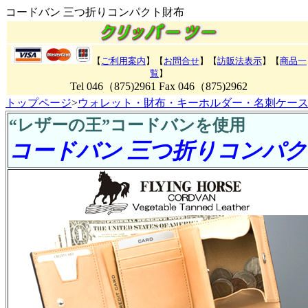
コードバン 三つ折りコンパクト財布
【
ご利用案内
】【
お問合せ
】【
訪販法表示
】【
商品一
覧
】
Tel 046（875)2961 Fax 046（875)2962
トップページ
>
ウォレット・財布・キーホルダー・名刺ケース
“レザーの王”コードバンを使用
コードバン 三つ折りコンパ