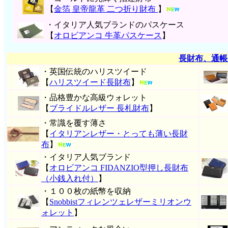
【
金箔 皇帝龍革 二つ折り財布
】
・イタリア人気ブランドのパスケース
【
オロビアンコ 牛革パスケース
】
長財布、通帳
・英国伝統のハリスツイード
【
ハリスツイード長財布
】
・品格豊かな高級ウォレット
【
ブライドルレザー 長札財布
】
・常識を覆す薄さ
【
イタリアンレザー・とっても薄い長財
布
】
・イタリア人気ブランド
【
オロビアンコ FIDANZIO型押し長財布
（小銭入れ付）
】
・１００枚の紙幣を収納
【
Snobbistフィレンツェレザーミリオンウ
ォレット
】