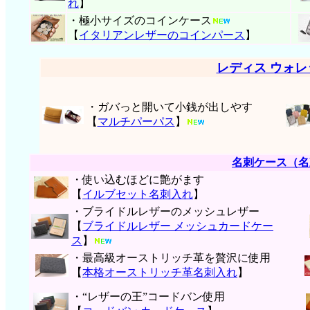
れ
】
・極小サイズのコインケース
【
イタリアンレザーのコインパース
】
レディス ウォ
・ガバっと開いて小銭が出しやす
【
マルチパーパス
】
名刺ケース（名
・使い込むほどに艶がます
【
イルブセット名刺入れ
】
・ブライドルレザーのメッシュレザー
【
ブライドルレザー メッシュカードケー
ス
】
・最高級オーストリッチ革を贅沢に使用
【
本格オーストリッチ革名刺入れ
】
・“レザーの王”コードバン使用