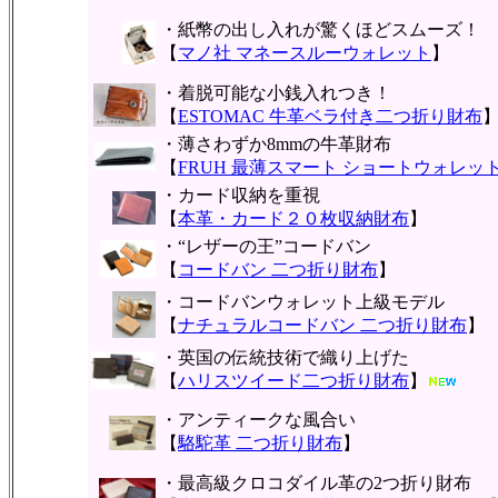
・紙幣の出し入れが驚くほどスムーズ！
【
マノ社 マネースルーウォレット
】
・着脱可能な小銭入れつき！
【
ESTOMAC 牛革ベラ付き二つ折り財布
・薄さわずか8mmの牛革財布
【
FRUH 最薄スマート ショートウォレッ
・カード収納を重視
【
本革・カード２０枚収納財布
】
・“レザーの王”コードバン
【
コードバン 二つ折り財布
】
・コードバンウォレット上級モデル
【
ナチュラルコードバン 二つ折り財布
】
・英国の伝統技術で織り上げた
【
ハリスツイード二つ折り財布
】
・アンティークな風合い
【
駱駝革 二つ折り財布
】
・最高級クロコダイル革の2つ折り財布