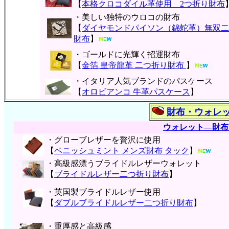
【
本格クロコダイル革使用 2つ折り財布
・美しい独特のウロコの財布
【
ダイヤモンドパイソン（錦蛇革）無双二
財布
】
・ゴールドに光輝く招運財布
【
金箔 皇帝龍革 二つ折り財布
】
・イタリア人気ブランドのパスケース
【
オロビアンコ 牛革パスケース
】
財布・ウォレ
ウォレット―財布
・グローブレザーを贅沢に使用
【
ペニッシュミント メンズ財布 タック
】
・高級感漂うブライドルレザーウォレット
【
ブライドルレザー二つ折り財布
】
・英国製ブライドルレザー使用
【
ダブルブライドルレザー二つ折り財布
】
・重厚感と高級感