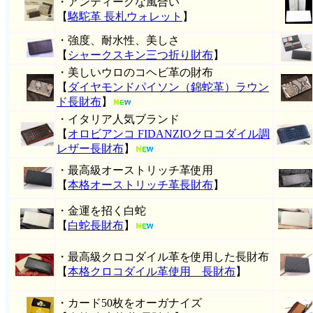
・アンティークな風合い
【
駱駝革 長札ウォレット
】
・強度、耐水性、美しさ
【
シャークスキン三つ折り財布
】
・美しいウロのコヘビ革の財布
【
ダイヤモンドパイソン（錦蛇革）ラウン
ド長財布
】
・イタリア人気ブランド
【
オロビアンコ FIDANZIOクロコダイル調
レザー長財布
】
・最高級オーストリッチ革使用
【
本格オーストリッチ革長財布
】
・金運を招く白蛇
【
白蛇長財布
】
・最高級クロコダイル革を使用した長財布
【
本格クロコダイル革使用 長財布
】
・カード50枚をオーガナイズ