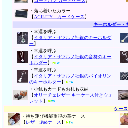
【
コードバン カードケース
】
・落ち着いたカラー
【
AGILITY カードケース
】
キーホルダー・
・幸運を呼ぶ
【
イタリア・サツルノ社銀のキーホルダ
ー
】
・幸運を呼ぶ
【
イタリア・サツルノ社銀の音符のキー
ホルダー
】
・幸運を呼ぶ
【
イタリア・サツルノ社銀のバイオリン
のキーホルダー
】
・小銭もカードもお札も収納
【
オリーチェレザー キーケース付きウォ
レット
】
ケース
・持ち運び機能重視の革ケース
【
レザーiPadケース
】