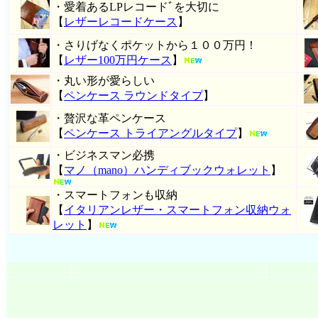
・愛着あるLPレコードﾞを大切に
【
レザーレコードケース
】
・さりげなくポケットから１００万円！
【
レザー100万円ケース
】
・丸い形が愛らしい
【
ペンケース ラウンドタイプ
】
・贅沢な革ペンケース
【
ペンケース トライアングルタイプ
】
・ビジネスマン必携
【
マノ（mano）ハンディブックウォレット
】
・スマートフォンも収納
【
イタリアンレザー・スマートフォン収納ウォ
レット
】