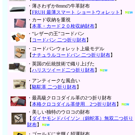
・薄さわずか8mmの牛革財布
【
FRUH 最薄スマート ショートウォレット
】
・カード収納を重視
【
本革・カード２０枚収納財布
】
・“レザーの王”コードバン
【
コードバン 二つ折り財布
】
・コードバンウォレット上級モデル
【
ナチュラルコードバン 二つ折り財布
】
・英国の伝統技術で織り上げた
【
ハリスツイード二つ折り財布
】
・アンティークな風合い
【
駱駝革 二つ折り財布
】
・最高級クロコダイル革の2つ折り財布
【
本格クロコダイル革使用 2つ折り財布
】
・美しい独特のウロコの財布
【
ダイヤモンドパイソン（錦蛇革）無双二つ折り
財布
】
・ゴールドに光輝く招運財布