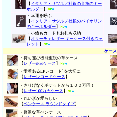
【
イタリア・サツルノ社銀の音符のキー
ホルダー
】
・幸運を呼ぶ
【
イタリア・サツルノ社銀のバイオリン
のキーホルダー
】
・小銭もカードもお札も収納
【
オリーチェレザー キーケース付きウォ
レット
】
ケース
・持ち運び機能重視の革ケース
【
レザーiPadケース
】
・愛着あるLPレコードﾞを大切に
【
レザーレコードケース
】
・さりげなくポケットから１００万円！
【
レザー100万円ケース
】
・丸い形が愛らしい
【
ペンケース ラウンドタイプ
】
・贅沢な革ペンケース