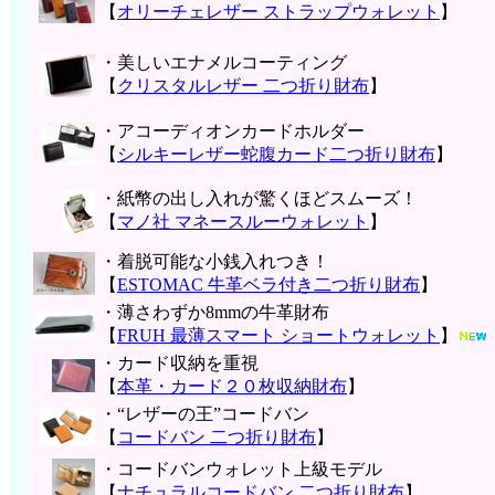
【
オリーチェレザー ストラップウォレット
】
・美しいエナメルコーティング
【
クリスタルレザー 二つ折り財布
】
・アコーディオンカードホルダー
【
シルキーレザー蛇腹カード二つ折り財布
】
・紙幣の出し入れが驚くほどスムーズ！
【
マノ社 マネースルーウォレット
】
・着脱可能な小銭入れつき！
【
ESTOMAC 牛革ベラ付き二つ折り財布
】
・薄さわずか8mmの牛革財布
【
FRUH 最薄スマート ショートウォレット
】
・カード収納を重視
【
本革・カード２０枚収納財布
】
・“レザーの王”コードバン
【
コードバン 二つ折り財布
】
・コードバンウォレット上級モデル
【
ナチュラルコードバン 二つ折り財布
】