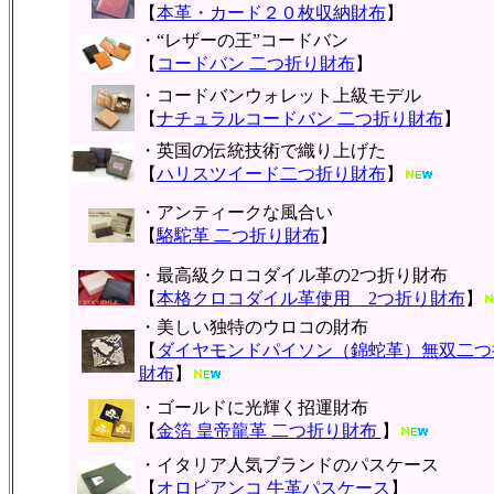
【
本革・カード２０枚収納財布
】
・“レザーの王”コードバン
【
コードバン 二つ折り財布
】
・コードバンウォレット上級モデル
【
ナチュラルコードバン 二つ折り財布
】
・英国の伝統技術で織り上げた
【
ハリスツイード二つ折り財布
】
・アンティークな風合い
【
駱駝革 二つ折り財布
】
・最高級クロコダイル革の2つ折り財布
【
本格クロコダイル革使用 2つ折り財布
】
・美しい独特のウロコの財布
【
ダイヤモンドパイソン（錦蛇革）無双二つ
財布
】
・ゴールドに光輝く招運財布
【
金箔 皇帝龍革 二つ折り財布
】
・イタリア人気ブランドのパスケース
【
オロビアンコ 牛革パスケース
】