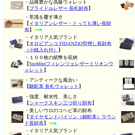
・品格豊かな高級ウォレット
【
ブライドルレザー 長札財布
】
・常識を覆す薄さ
【
イタリアンレザー・とっても薄い長財
布
】
・イタリア人気ブランド
【
オロビアンコ FIDANZIO型押し長財布
（小銭入れ付）
】
・１００枚の紙幣を収納
【
Snobbistフィレンツェレザーミリオンウ
ォレット
】
・アンティークな風合い
【
駱駝革 長札ウォレット
】
・強度、耐水性、美しさ
【
シャークスキン三つ折り財布
】
・美しいウロのコヘビ革の財布
【
ダイヤモンドパイソン（錦蛇革）ラウン
ド長財布
】
・イタリア人気ブランド