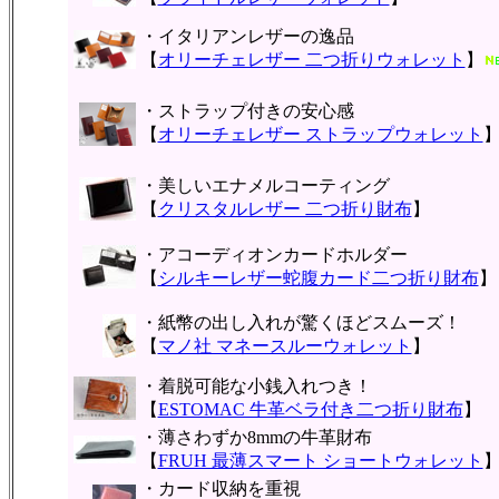
・イタリアンレザーの逸品
【
オリーチェレザー 二つ折りウォレット
】
・ストラップ付きの安心感
【
オリーチェレザー ストラップウォレット
・美しいエナメルコーティング
【
クリスタルレザー 二つ折り財布
】
・アコーディオンカードホルダー
【
シルキーレザー蛇腹カード二つ折り財布
】
・紙幣の出し入れが驚くほどスムーズ！
【
マノ社 マネースルーウォレット
】
・着脱可能な小銭入れつき！
【
ESTOMAC 牛革ベラ付き二つ折り財布
】
・薄さわずか8mmの牛革財布
【
FRUH 最薄スマート ショートウォレット
・カード収納を重視