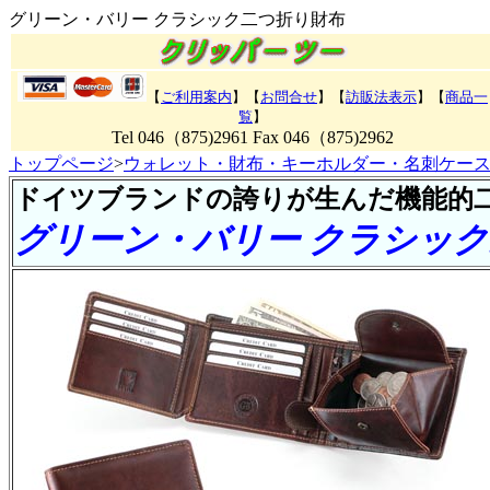
グリーン・バリー クラシック二つ折り財布
【
ご利用案内
】【
お問合せ
】【
訪販法表示
】【
商品一
覧
】
Tel 046（875)2961 Fax 046（875)2962
トップページ
>
ウォレット・財布・キーホルダー・名刺ケー
ドイツブランドの誇りが生んだ機能的
グリーン・バリー クラシッ