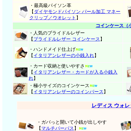
・最高級パイソン革
【
ダイヤモンドパイソン パール加工 マネー
クリップ／ウオレット
】
コインケース（
・人気のブライドルレザー
【
ブライドルレザー コインケース
】
・ハンドメイド仕上げ
【
イタリアンレザーの小銭入れ
】
・カード収納と使いやすさ
【
イタリアンレザー・
カードが入る小銭入
れ
】
・極小サイズのコインケース
【
イタリアンレザーのコインパース
】
レディス ウォ
・ガバっと開いて小銭が出しやす
【
マルチパーパス
】