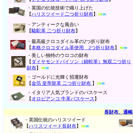
・英国の伝統技術で織り上げた
【
ハリスツイード二つ折り財布
】
・アンティークな風合い
【
駱駝革 二つ折り財布
】
・最高級クロコダイル革の2つ折り財布
【
本格クロコダイル革使用 2つ折り財布
】
・美しい独特のウロコの財布
【
ダイヤモンドパイソン（錦蛇革）無双二つ折り
財布
】
・ゴールドに光輝く招運財布
【
金箔 皇帝龍革 二つ折り財布
】
・イタリア人気ブランドのパスケース
【
オロビアンコ 牛革パスケース
】
長財布、通帳
・英国伝統のハリスツイード
【
ハリスツイード長財布
】