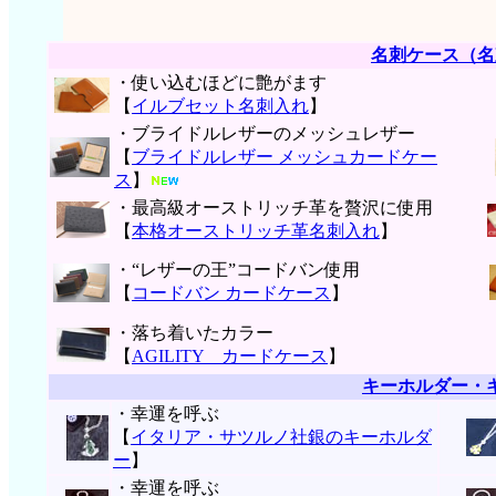
名刺ケース（名
・使い込むほどに艶がます
【
イルブセット名刺入れ
】
・ブライドルレザーのメッシュレザー
【
ブライドルレザー メッシュカードケー
ス
】
・最高級オーストリッチ革を贅沢に使用
【
本格オーストリッチ革名刺入れ
】
・“レザーの王”コードバン使用
【
コードバン カードケース
】
・落ち着いたカラー
【
AGILITY カードケース
】
キーホルダー・
・幸運を呼ぶ
【
イタリア・サツルノ社銀のキーホルダ
ー
】
・幸運を呼ぶ