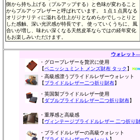
側から持ち上げる（プルアップする）と色味が変わること
からプルアップレザーと呼ばれています。 １点１点異なる
オリジナリティに溢れる仕上がりとなめらかでしっとりと
した感触、深い光沢感が特長です。 使っていくうちに、風
合いが増し、味わい深くなる天然皮革ならではの経年変化
もお楽しみいただけます。
ウォレット
・グローブレザーを贅沢に使用
【
ペニッシュミント メンズ財布 タック
】
・高級感漂うブライドルレザーウォレット
【
ブライドルレザー二つ折り財布
】
・英国製ブライドルレザー使用
【
ダブルブライドルレザー二つ折り財布
】
・重厚感と高級感
【
ヴィンテージブライドルレザー 二つ折り
・ブライドルレザーの高級ウォレット
【
ブライドルレザーウォレット
】