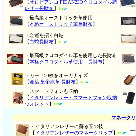
【
オロビアンコ FIDANZIOクロコダイル調
レザー長財布
】
・最高級オーストリッチ革使用
【
本格オーストリッチ革長財布
】
・金運を招く白蛇
【
白蛇長財布
】
・最高級クロコダイル革を使用した長財布
【
本格クロコダイル革使用 長財布
】
・カード50枚をオーガナイズ
【
金箔 皇帝龍革 長財布
】
・スマートフォンも収納
【
イタリアンレザー・スマートフォン収納
ウォレット
】
マネークリ
・イタリアンレザーに蘇る匠の技
【
イタリアンレザーのマネークリップ
】