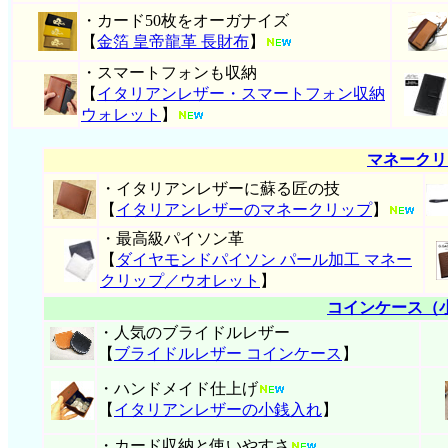
・カード50枚をオーガナイズ
【
金箔 皇帝龍革 長財布
】
・スマートフォンも収納
【
イタリアンレザー・スマートフォン収納
ウォレット
】
マネークリ
・イタリアンレザーに蘇る匠の技
【
イタリアンレザーのマネークリップ
】
・最高級パイソン革
【
ダイヤモンドパイソン パール加工 マネー
クリップ／ウオレット
】
コインケース（
・人気のブライドルレザー
【
ブライドルレザー コインケース
】
・ハンドメイド仕上げ
【
イタリアンレザーの小銭入れ
】
・カード収納と使いやすさ