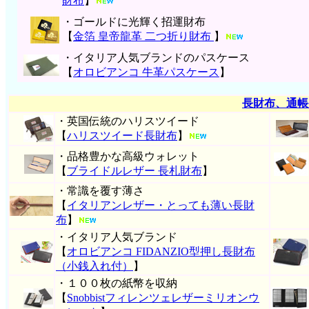
財布
】
・ゴールドに光輝く招運財布
【
金箔 皇帝龍革 二つ折り財布
】
・イタリア人気ブランドのパスケース
【
オロビアンコ 牛革パスケース
】
長財布、通帳
・英国伝統のハリスツイード
【
ハリスツイード長財布
】
・品格豊かな高級ウォレット
【
ブライドルレザー 長札財布
】
・常識を覆す薄さ
【
イタリアンレザー・とっても薄い長財
布
】
・イタリア人気ブランド
【
オロビアンコ FIDANZIO型押し長財布
（小銭入れ付）
】
・１００枚の紙幣を収納
【
Snobbistフィレンツェレザーミリオンウ