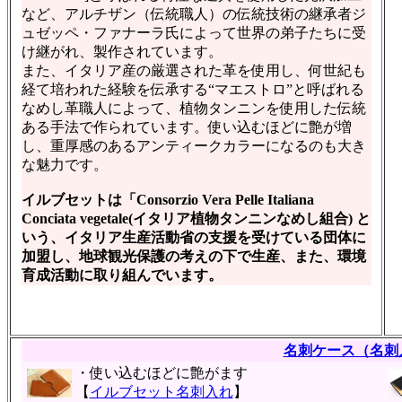
など、アルチザン（伝統職人）の伝統技術の継承者ジ
ュゼッペ・ファナーラ氏によって世界の弟子たちに受
け継がれ、製作されています。
また、イタリア産の厳選された革を使用し、何世紀も
経て培われた経験を伝承する“マエストロ”と呼ばれる
なめし革職人によって、植物タンニンを使用した伝統
ある手法で作られています。使い込むほどに艶が増
し、重厚感のあるアンティークカラーになるのも大き
な魅力です。
イルブセットは「Consorzio Vera Pelle Italiana
Conciata vegetale(イタリア植物タンニンなめし組合) と
いう、イタリア生産活動省の支援を受けている団体に
加盟し、地球観光保護の考えの下で生産、また、環境
育成活動に取り組んでいます。
名刺ケース（名刺
・使い込むほどに艶がます
【
イルブセット名刺入れ
】