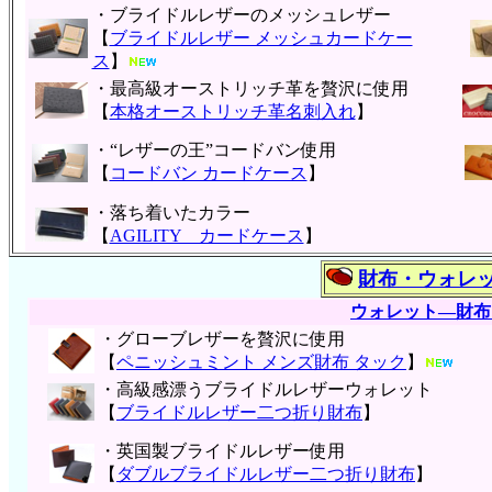
・ブライドルレザーのメッシュレザー
【
ブライドルレザー メッシュカードケー
ス
】
・最高級オーストリッチ革を贅沢に使用
【
本格オーストリッチ革名刺入れ
】
・“レザーの王”コードバン使用
【
コードバン カードケース
】
・落ち着いたカラー
【
AGILITY カードケース
】
財布・ウォレ
ウォレット―財布
・グローブレザーを贅沢に使用
【
ペニッシュミント メンズ財布 タック
】
・高級感漂うブライドルレザーウォレット
【
ブライドルレザー二つ折り財布
】
・英国製ブライドルレザー使用
【
ダブルブライドルレザー二つ折り財布
】