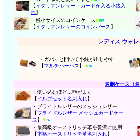
【
イタリアンレザー・
カードが入る小銭入
れ
】
・極小サイズのコインケース
【
イタリアンレザーのコインパース
】
レディス ウォ
・ガバっと開いて小銭が出しやす
【
マルチパーパス
】
名刺ケース（名
・使い込むほどに艶がます
【
イルブセット名刺入れ
】
・ブライドルレザーのメッシュレザー
【
ブライドルレザー メッシュカードケー
ス
】
・最高級オーストリッチ革を贅沢に使用
【
本格オーストリッチ革名刺入れ
】