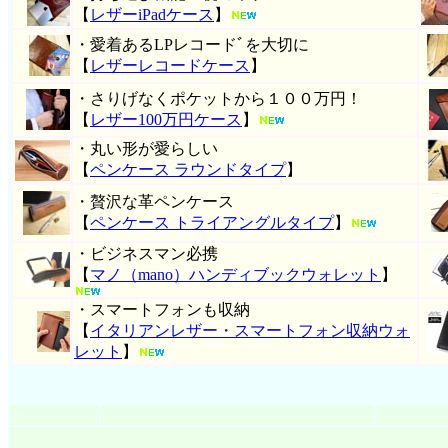
【
レザーiPadケース
】
・愛着あるLPレコードﾞを大切に
【
レザーレコードケース
】
・さりげなくポケットから１００万円！
【
レザー100万円ケース
】
・丸い形が愛らしい
【
ペンケース ラウンドタイプ
】
・贅沢な革ペンケース
【
ペンケース トライアングルタイプ
】
・ビジネスマン必携
【
マノ（mano）ハンディブックウォレット
】
・スマートフォンも収納
【
イタリアンレザー・スマートフォン収納ウォ
レット
】