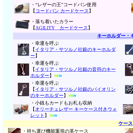
・“レザーの王”コードバン使用
【
コードバン カードケース
】
・落ち着いたカラー
【
AGILITY カードケース
】
キーホルダー・
・幸運を呼ぶ
【
イタリア・サツルノ社銀のキーホルダ
ー
】
・幸運を呼ぶ
【
イタリア・サツルノ社銀の音符のキー
ホルダー
】
・幸運を呼ぶ
【
イタリア・サツルノ社銀のバイオリン
のキーホルダー
】
・小銭もカードもお札も収納
【
オリーチェレザー キーケース付きウォ
レット
】
ケース
・持ち運び機能重視の革ケース