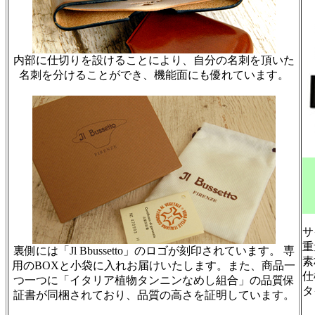
内部に仕切りを設けることにより、自分の名刺を頂いた
名刺を分けることができ、機能面にも優れています。
サ
重
裏側には「Jl Bbussetto」のロゴが刻印されています。 専
素
用のBOXと小袋に入れお届けいたします。また、商品一
仕
つ一つに「イタリア植物タンニンなめし組合」の品質保
タ
証書が同梱されており、品質の高さを証明しています。