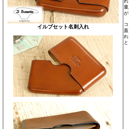
れ
重
が
コ
イルブセット名刺入れ
蓋
れ
と
￥