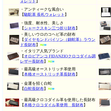
ォレット
】
・アンティークな風合い
【
駱駝革 長札ウォレット
】
・強度、耐水性、美しさ
【
シャークスキン三つ折り財布
】
・美しいウロのコヘビ革の財布
【
ダイヤモンドパイソン（錦蛇革）ラウン
ド長財布
】
・イタリア人気ブランド
【
オロビアンコ FIDANZIOクロコダイル調
レザー長財布
】
・最高級オーストリッチ革使用
【
本格オーストリッチ革長財布
】
・金運を招く白蛇
【
白蛇長財布
】
・最高級クロコダイル革を使用した長財布
【
本格クロコダイル革使用 長財布
】