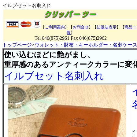
イルブセット名刺入れ
【
ご利用案内
】【
お問合せ
】【
訪販法表示
】
【
商品一
覧
】
Tel 046(875)2961 Fax 046(875)2962
トップページ
>
ウォレット・財布・キーホルダー・名刺ケー
使い込むほどに艶がまし、
重厚感のあるアンティークカラーに変
イルブセット名刺入れ
イ