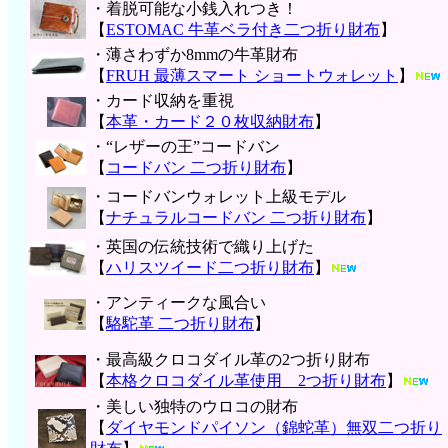
・着脱可能な小銭入れつき！
【
ESTOMAC 牛革ベラ付き二つ折り財布
】
・薄さわずか8mmの牛革財布
【
FRUH 最薄スマート ショートウォレット
】
・カード収納を重視
【
本革・カード２０枚収納財布
】
・“レザーの王”コードバン
【
コードバン 二つ折り財布
】
・コードバンウォレット上級モデル
【
ナチュラルコードバン 二つ折り財布
】
・英国の伝統技術で織り上げた
【
ハリスツイード二つ折り財布
】
・アンティークな風合い
【
駱駝革 二つ折り財布
】
・最高級クロコダイル革の2つ折り財布
【
本格クロコダイル革使用 2つ折り財布
】
・美しい独特のウロコの財布
【
ダイヤモンドパイソン（錦蛇革）無双二つ折り