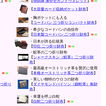
ト
】
【
9mm厚 薄型セカンドウォレット
】
【
大容量カード収納ポケット財布
】
・胸ポケットにも入る
【
コードバン 三つ折りコンパクト財布
】
・希少なコードバンの自信作
【
日本製コードバン 二つ折り財布
】
・日本が誇る伝統美
【
印伝 二つ折り財布
】
・鮫革の二つ折り財布
【
シャークスキン（鮫革）二つ折り財
布
】
・最高級オーストリッチ革を贅沢に使用
】
【
本格オーストリッチ革二つ折り財布
】
・美しい独特のウロコの財布
つ折り
【
ダイヤモンドパイソン（錦蛇革）角財
布
】
・幸運を呼ぶ白蛇
【
白蛇二つ折り財布
】