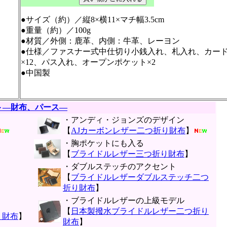
●サイズ（約）／縦8×横11×マチ幅3.5cm
●重量（約）／100g
●材質／外側：鹿革、内側：牛革、レーヨン
●仕様／ファスナー式中仕切り小銭入れ、札入れ、カー
×12、パス入れ、オープンポケット×2
●中国製
ト―財布、パース―
・アンディ・ジョンズのデザイン
【
AJカーボンレザー二つ折り財布
】
・胸ポケットにも入る
【
ブライドルレザー三つ折り財布
】
・ダブルステッチのアクセント
【
ブライドルレザーダブルステッチ二つ
折り財布
】
・ブライドルレザーの上級モデル
【
日本製撥水ブライドルレザー二つ折り
り財布
】
財布
】