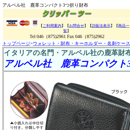
アルペル社 鹿革コンパクト3つ折り財布
【
ご利用案内
】【
お問合せ
】【
訪販法表示
】【
商品一
覧
】
Tel 046（875)2961 Fax 046（875)2962
トップページ
>
ウォレット・財布・キーホルダー・名刺ケース
イタリアの名門・アルペル社の鹿革財
アルペル社 鹿革コンパクト