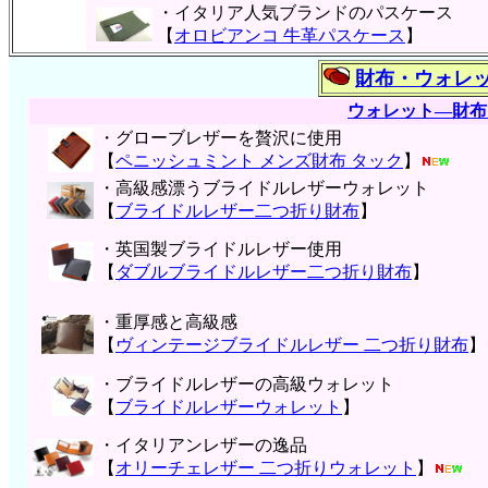
・イタリア人気ブランドのパスケース
【
オロビアンコ 牛革パスケース
】
財布・ウォレ
ウォレット―財布
・グローブレザーを贅沢に使用
【
ペニッシュミント メンズ財布 タック
】
・高級感漂うブライドルレザーウォレット
【
ブライドルレザー二つ折り財布
】
・英国製ブライドルレザー使用
【
ダブルブライドルレザー二つ折り財布
】
・重厚感と高級感
【
ヴィンテージブライドルレザー 二つ折り財布
】
・ブライドルレザーの高級ウォレット
【
ブライドルレザーウォレット
】
・イタリアンレザーの逸品
【
オリーチェレザー 二つ折りウォレット
】