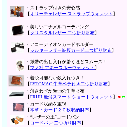
・ストラップ付きの安心感
【
オリーチェレザー ストラップウォレット
】
・美しいエナメルコーティング
【
クリスタルレザー 二つ折り財布
】
・アコーディオンカードホルダー
【
シルキーレザー蛇腹カード二つ折り財布
】
・紙幣の出し入れが驚くほどスムーズ！
【
マノ社 マネースルーウォレット
】
・着脱可能な小銭入れつき！
【
ESTOMAC 牛革ベラ付き二つ折り財布
】
・薄さわずか8mmの牛革財布
【
FRUH 最薄スマート ショートウォレット
】
・カード収納を重視
【
本革・カード２０枚収納財布
】
・“レザーの王”コードバン
【
コードバン 二つ折り財布
】