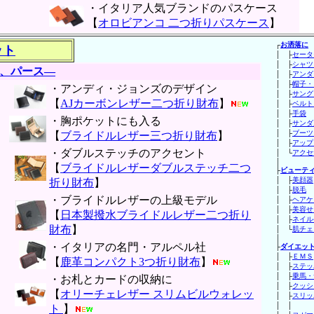
・イタリア人気ブランドのパスケース
【
オロビアンコ 二つ折りパスケース
】
┌
お洒落に
ット
│ ├
セータ
│ ├
シャツ
、パース―
│ ├
アンダ
│ ├
帽子・
・アンディ・ジョンズのデザイン
│ ├
サング
【
AJカーボンレザー二つ折り財布
】
│ ├
ベルト
│ ├
手袋
・胸ポケットにも入る
│ ├
サンダ
│ ├
ブーツ
【
ブライドルレザー三つ折り財布
】
│ ├
アップ
・ダブルステッチのアクセント
│ └
アクセ
│
【
ブライドルレザーダブルステッチ二つ
├
ビューテ
│ ├
美顔器
折り財布
】
│ ├
脱毛
・ブライドルレザーの上級モデル
│ ├
ヘアケ
│ ├
美容せ
【
日本製撥水ブライドルレザー二つ折り
│ ├
ネイル
財布
】
│ └
肌チェ
│
・イタリアの名門・アルペル社
├
ダイエッ
│ ├
ＥＭＳ
【
鹿革コンパクト3つ折り財布
】
│ ├
ステッ
│ ├
乗馬・
・お札とカードの収納に
│ ├
クッシ
【
オリーチェレザー スリムビルウォレッ
│ ├
スリッ
│
ト
】