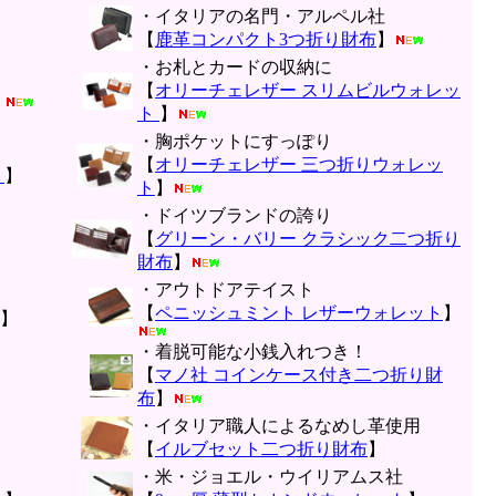
・イタリアの名門・アルペル社
【
鹿革コンパクト3つ折り財布
】
・お札とカードの収納に
【
オリーチェレザー スリムビルウォレッ
】
ト
】
・胸ポケットにすっぽり
【
オリーチェレザー 三つ折りウォレッ
ト
】
ト
】
・ドイツブランドの誇り
【
グリーン・バリー クラシック二つ折り
財布
】
・アウトドアテイスト
【
ペニッシュミント レザーウォレット
】
】
・着脱可能な小銭入れつき！
【
マノ社 コインケース付き二つ折り財
布
】
・イタリア職人によるなめし革使用
】
【
イルブセット二つ折り財布
】
・米・ジョエル・ウイリアムス社