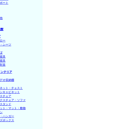
ポート
他
頭髪
ズ
ロー
・シーツ
ぽ
寝具
寝具
対策
インテリア
デオ収納棚
ネット・チェスト
ンキャビネット
スチェア
クスチェア・ソファ
スタンド
ット・マット・敷物
ン
・ハンガー
ズボックス