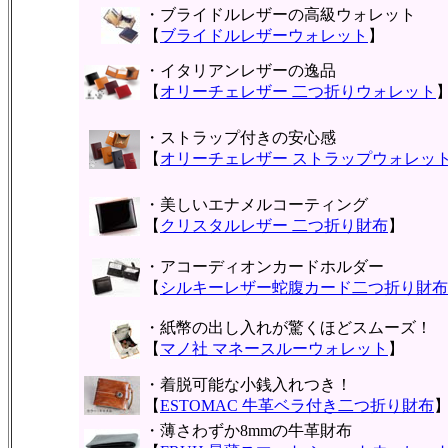
・ブライドルレザーの高級ウォレット
【
ブライドルレザーウォレット
】
・イタリアンレザーの逸品
【
オリーチェレザー 二つ折りウォレット
・ストラップ付きの安心感
【
オリーチェレザー ストラップウォレッ
・美しいエナメルコーティング
【
クリスタルレザー 二つ折り財布
】
・アコーディオンカードホルダー
【
シルキーレザー蛇腹カード二つ折り財布
・紙幣の出し入れが驚くほどスムーズ！
【
マノ社 マネースルーウォレット
】
・着脱可能な小銭入れつき！
【
ESTOMAC 牛革ベラ付き二つ折り財布
・薄さわずか8mmの牛革財布