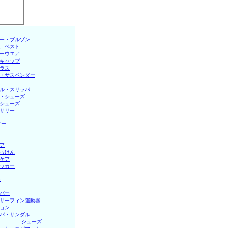
ー・ブルゾン
、ベスト
ーウエア
キャップ
ラス
・サスペンダー
ル・スリッパ
・シューズ
シューズ
サリー
ィー
ア
っけん
ケア
ッカー
ト
パー
サーフィン運動器
ョン
パ・サンダル
 │
シューズ