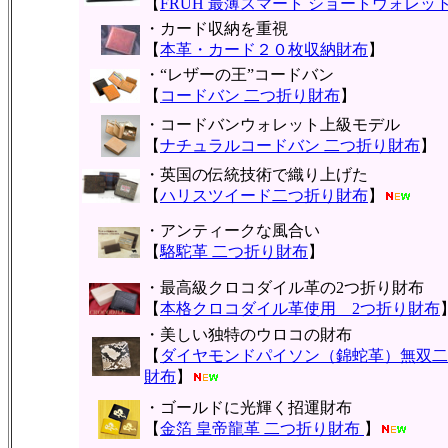
【
FRUH 最薄スマート ショートウォレッ
・カード収納を重視
【
本革・カード２０枚収納財布
】
・“レザーの王”コードバン
【
コードバン 二つ折り財布
】
・コードバンウォレット上級モデル
【
ナチュラルコードバン 二つ折り財布
】
・英国の伝統技術で織り上げた
【
ハリスツイード二つ折り財布
】
・アンティークな風合い
【
駱駝革 二つ折り財布
】
・最高級クロコダイル革の2つ折り財布
【
本格クロコダイル革使用 2つ折り財布
・美しい独特のウロコの財布
【
ダイヤモンドパイソン（錦蛇革）無双二
財布
】
・ゴールドに光輝く招運財布
【
金箔 皇帝龍革 二つ折り財布
】