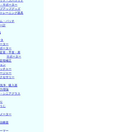
ット・スパマット
・サポーター
プアップグッズ
トレーニング器具
ム・パッチ
ー計
肌
ート
ーター
ポーター
足首・手首・肩
│
サポーター
足指補正
ョン
ッチャー
ージャー
クセサリー
洗浄、吸入器
力増強
・シニアグラス
り
うじ
メーター
治療器
ーマー