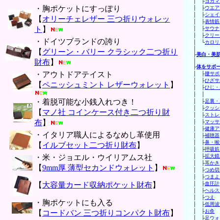
│ ├
ヨガマ
・胸ポケットにすっぽり
│ ├
ウエア
│ ├
シェイ
【
オリーチェレザー 三つ折りウォレッ
│ ├
表情筋
ト
】
│ ├
サウナ
│ ├
クリー
・ドイツブランドの誇り
│ └
カロリ
│
【
グリーン・バリー クラシック二つ折り
├
美白・美
財布
】
│
├
体をサポ
・アウトドアテイスト
│ ├
腰サポ
│ ├
ひざサ
【
ペニッシュミント レザーウォレット
】
│ ├
ひじ・
│ 
・着脱可能な小銭入れつき！
│ ├
足裏・
│ ├
クッシ
【
マノ社 コインケース付き二つ折り財
│ ├
ストレ
布
】
│ ├
マッサ
│ ├
健康ア
・イタリア職人によるなめし革使用
│ ├
補聴器
│ ├
鼻・喉
【
イルブセット二つ折り財布
】
│ ├
呼吸筋
・米・ジョエル・ウイリアムス社
│ ├
拡大鏡
│ ├
耳かき
【
9mm厚 薄型セカンドウォレット
】
│ ├
つめ切
│ ├
つまよ
【
大容量カード収納ポケット財布
】
│ ├
血圧計
│ ├
ヘルス
│ ├
つえ
・胸ポケットにも入る
│ ├
低周波
│ ├
お灸
【
コードバン 三つ折りコンパクト財布
】
│ ├
足ウォ