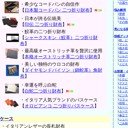
│ └
介護サ
・希少なコードバンの自信作
│
【
日本製コードバン 二つ折り財布
】
├
悩み解消
│ ├
禁煙
・日本が誇る伝統美
│ ├
水虫・
│ └
その他
【
印伝 二つ折り財布
】
│
├
気になる
・鮫革の二つ折り財布
│
├
快眠グッ
【
シャークスキン（鮫革）二つ折り財
│ ├
枕、ピ
布
】
│ ├
マット
│ ├
抱き枕
・最高級オーストリッチ革を贅沢に使用
│ ├
湯たん
【
本格オーストリッチ革二つ折り財布
】
│ ├
シルク
│ ├
サマー
・美しい独特のウロコの財布
│ └
イビキ
│
【
ダイヤモンドパイソン（錦蛇革）角財
├
お部屋・
布
】
│ ├
本棚
│ ├
ＣＤビ
│ ├
デスク
・幸運を呼ぶ白蛇
│ ├
キャビ
【
白蛇二つ折り財布
】
│ ├
キッチ
│ ├
ビジネ
・イタリア人気ブランドのパスケース
│ ├
リラッ
│ ├
照明・
【
オロビアンコ 二つ折りパスケース
】
│ ├
カーペ
│ ├
カーテ
│ ├
傘立て
ケース
│ ├
シュー
│ └
ごみ箱
・イタリアンレザーの長札財布
│