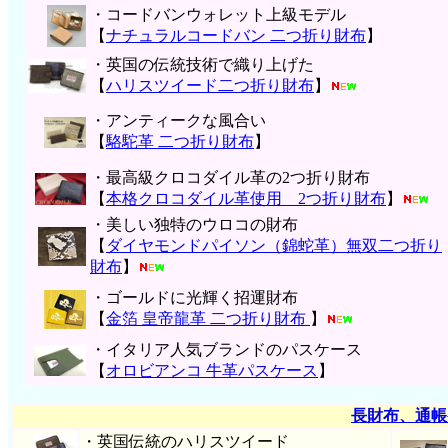
・コードバンウォレット上級モデル
【
ナチュラルコードバン 二つ折り財布
】
・英国の伝統技術で織り上げた
【
ハリスツイード二つ折り財布
】
・アンティークな風合い
【
駱駝革 二つ折り財布
】
・最高級クロコダイル革の2つ折り財布
【
本格クロコダイル革使用 2つ折り財布
】
・美しい独特のウロコの財布
【
ダイヤモンドパイソン（錦蛇革）無双二つ折り
財布
】
・ゴールドに光輝く招運財布
【
金箔 皇帝龍革 二つ折り財布
】
・イタリア人気ブランドのパスケース
【
オロビアンコ 牛革パスケース
】
長財布、通帳
・英国伝統のハリスツイード