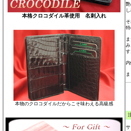
艶
し
本格クロコダイル革使用 名刺入れ
そ
特
ま
み
す
内
ま
￥
本物のクロコダイルだからこそ味わえる高級感
サ