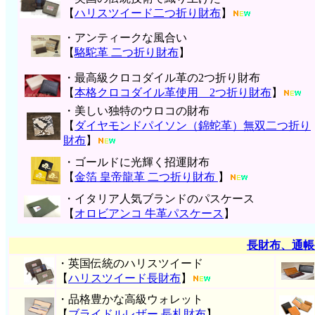
【
ハリスツイード二つ折り財布
】
・アンティークな風合い
【
駱駝革 二つ折り財布
】
・最高級クロコダイル革の2つ折り財布
【
本格クロコダイル革使用 2つ折り財布
】
・美しい独特のウロコの財布
【
ダイヤモンドパイソン（錦蛇革）無双二つ折り
財布
】
・ゴールドに光輝く招運財布
【
金箔 皇帝龍革 二つ折り財布
】
・イタリア人気ブランドのパスケース
【
オロビアンコ 牛革パスケース
】
長財布、通帳
・英国伝統のハリスツイード
【
ハリスツイード長財布
】
・品格豊かな高級ウォレット
【
ブライドルレザー 長札財布
】