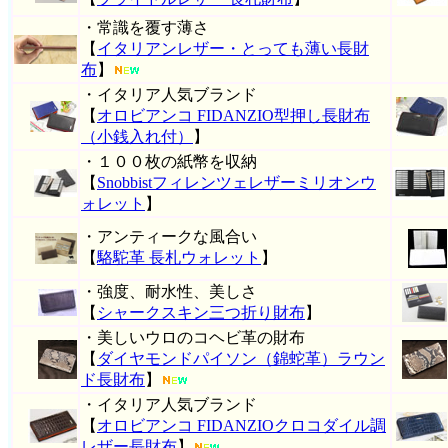
・常識を覆す薄さ
【
イタリアンレザー・とっても薄い長財
布
】
・イタリア人気ブランド
【
オロビアンコ FIDANZIO型押し長財布
（小銭入れ付）
】
・１００枚の紙幣を収納
【
Snobbistフィレンツェレザーミリオンウ
ォレット
】
・アンティークな風合い
【
駱駝革 長札ウォレット
】
・強度、耐水性、美しさ
【
シャークスキン三つ折り財布
】
・美しいウロのコヘビ革の財布
【
ダイヤモンドパイソン（錦蛇革）ラウン
ド長財布
】
・イタリア人気ブランド
【
オロビアンコ FIDANZIOクロコダイル調
レザー長財布
】