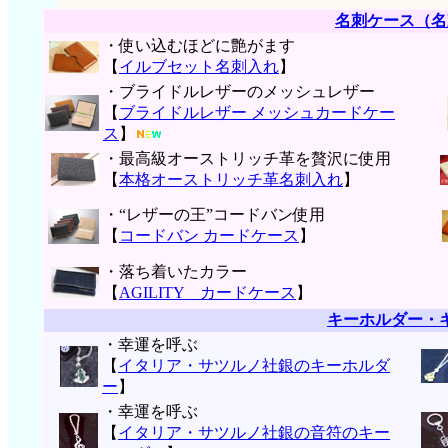
名刺ケース（名
・使い込むほどに艶がます
【
イルブセット名刺入れ
】
・ブライドルレザーのメッシュレザー
【
ブライドルレザー メッシュカードケー
ス
】
・最高級オーストリッチ革を贅沢に使用
【
本格オーストリッチ革名刺入れ
】
・“レザーの王”コードバン使用
【
コードバン カードケース
】
・落ち着いたカラー
【
AGILITY カードケース
】
キーホルダー・
・幸運を呼ぶ
【
イタリア・サツルノ社銀のキーホルダ
ー
】
・幸運を呼ぶ
【
イタリア・サツルノ社銀の音符のキー