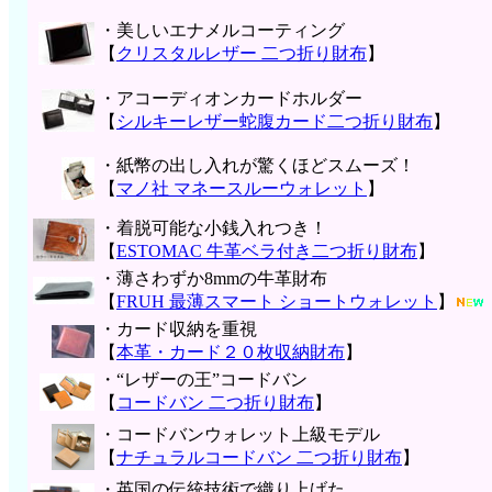
・美しいエナメルコーティング
【
クリスタルレザー 二つ折り財布
】
・アコーディオンカードホルダー
【
シルキーレザー蛇腹カード二つ折り財布
】
・紙幣の出し入れが驚くほどスムーズ！
【
マノ社 マネースルーウォレット
】
・着脱可能な小銭入れつき！
【
ESTOMAC 牛革ベラ付き二つ折り財布
】
・薄さわずか8mmの牛革財布
【
FRUH 最薄スマート ショートウォレット
】
・カード収納を重視
【
本革・カード２０枚収納財布
】
・“レザーの王”コードバン
【
コードバン 二つ折り財布
】
・コードバンウォレット上級モデル
【
ナチュラルコードバン 二つ折り財布
】
・英国の伝統技術で織り上げた