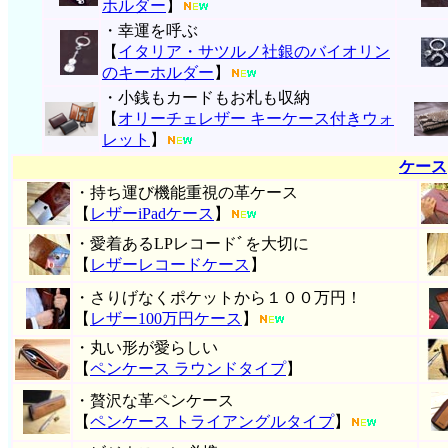
ホルダー
】
・幸運を呼ぶ
【
イタリア・サツルノ社銀のバイオリン
のキーホルダー
】
・小銭もカードもお札も収納
【
オリーチェレザー キーケース付きウォ
レット
】
ケース
・持ち運び機能重視の革ケース
【
レザーiPadケース
】
・愛着あるLPレコードﾞを大切に
【
レザーレコードケース
】
・さりげなくポケットから１００万円！
【
レザー100万円ケース
】
・丸い形が愛らしい
【
ペンケース ラウンドタイプ
】
・贅沢な革ペンケース
【
ペンケース トライアングルタイプ
】