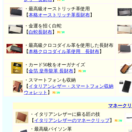
・最高級オーストリッチ革使用
【
本格オーストリッチ革長財布
】
・金運を招く白蛇
【
白蛇長財布
】
・最高級クロコダイル革を使用した長財布
【
本格クロコダイル革使用 長財布
】
・カード50枚をオーガナイズ
【
金箔 皇帝龍革 長財布
】
・スマートフォンも収納
【
イタリアンレザー・スマートフォン収納
ウォレット
】
マネークリ
・イタリアンレザーに蘇る匠の技
【
イタリアンレザーのマネークリップ
】
・最高級パイソン革