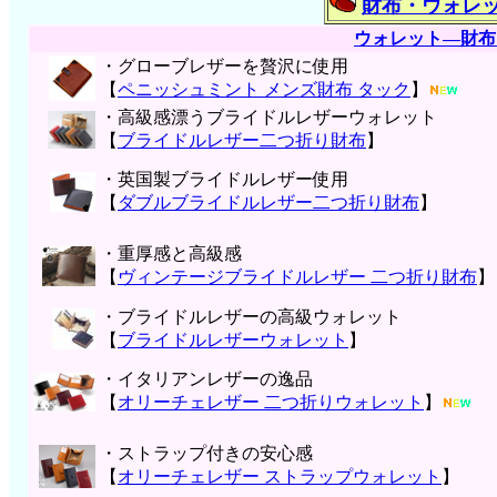
財布・ウォレ
ウォレット―財布
・グローブレザーを贅沢に使用
【
ペニッシュミント メンズ財布 タック
】
・高級感漂うブライドルレザーウォレット
【
ブライドルレザー二つ折り財布
】
・英国製ブライドルレザー使用
【
ダブルブライドルレザー二つ折り財布
】
・重厚感と高級感
【
ヴィンテージブライドルレザー 二つ折り財布
】
・ブライドルレザーの高級ウォレット
【
ブライドルレザーウォレット
】
・イタリアンレザーの逸品
【
オリーチェレザー 二つ折りウォレット
】
・ストラップ付きの安心感
【
オリーチェレザー ストラップウォレット
】