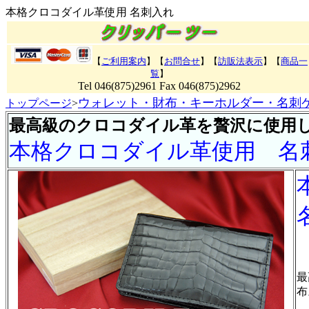
本格クロコダイル革使用 名刺入れ
【
ご利用案内
】【
お問合せ
】【
訪販法表示
】
【
商品一
覧
】
Tel 046(875)2961 Fax 046(875)2962
ウォレット・財布・キーホルダー・名刺
トップページ
>
最高級のクロコダイル革を贅沢に使用
本格クロコダイル革使用 名
最
布