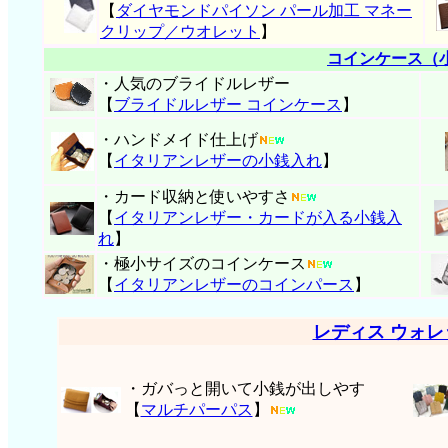
【
ダイヤモンドパイソン パール加工 マネー
クリップ／ウオレット
】
コインケース（
・人気のブライドルレザー
【
ブライドルレザー コインケース
】
・ハンドメイド仕上げ
【
イタリアンレザーの小銭入れ
】
・カード収納と使いやすさ
【
イタリアンレザー・
カードが入る小銭入
れ
】
・極小サイズのコインケース
【
イタリアンレザーのコインパース
】
レディス ウォ
・ガバっと開いて小銭が出しやす
【
マルチパーパス
】