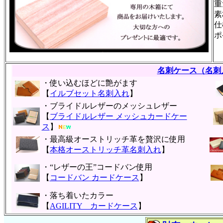
重
素
仕
ポ
名刺ケース（名刺
・使い込むほどに艶がます
【
イルブセット名刺入れ
】
・ブライドルレザーのメッシュレザー
【
ブライドルレザー メッシュカードケー
ス
】
・最高級オーストリッチ革を贅沢に使用
【
本格オーストリッチ革名刺入れ
】
・“レザーの王”コードバン使用
【
コードバン カードケース
】
・落ち着いたカラー
【
AGILITY カードケース
】