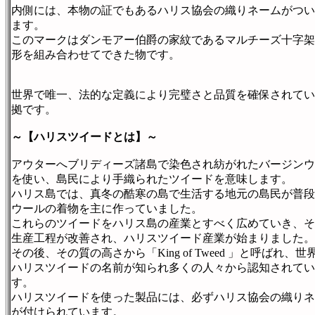
内側には、本物の証でもあるハリス協会の織りネームがつい
ます。
このマークはダンモアー伯爵の家紋であるマルチーズ十字架
形を組み合わせてできた物です。
世界で唯一、法的な定義により完璧さと品質を確保されてい
拠です。
～【ハリスツイードとは】～
アウターへブリディーズ諸島で染色され紡がれたバージンウ
を使い、島民により手織られたツイードを意味します。
ハリス島では、真冬の酷寒の島で生活する地元の島民が普段
ウールの着物を主に作っていました。
これらのツイードをハリス島の産業とすべく広めていき、そ
生産工程が改善され、ハリスツイード産業が始まりました。
その後、その質の高さから「King of Tweed 」と呼ばれ、世
ハリスツイードの名前が知られ多くの人々から認知されてい
す。
ハリスツイードを使った製品には、必ずハリス協会の織りネ
が付けられています。