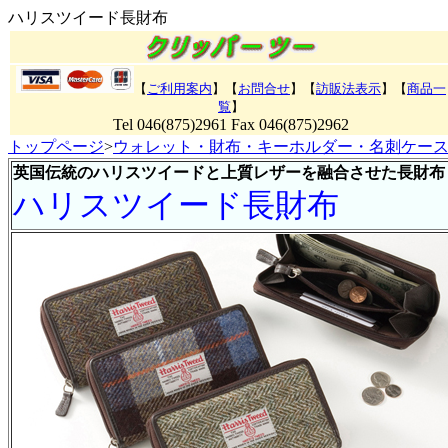
ハリスツイード長財布
【
ご利用案内
】【
お問合せ
】【
訪販法表示
】
【
商品一
覧
】
Tel 046(875)2961 Fax 046(875)2962
トップページ
>
ウォレット・財布・キーホルダー・名刺ケー
英国伝統のハリスツイードと上質レザーを融合させた長財布
ハリスツイード長財布