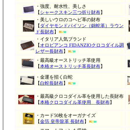
・強度、耐水性、美しさ
【
シャークスキン三つ折り財布
】
・美しいウロのコヘビ革の財布
【
ダイヤモンドパイソン（錦蛇革）ラウン
ド長財布
】
・イタリア人気ブランド
【
オロビアンコ FIDANZIOクロコダイル調
レザー長財布
】
・最高級オーストリッチ革使用
【
本格オーストリッチ革長財布
】
・金運を招く白蛇
【
白蛇長財布
】
・最高級クロコダイル革を使用した長財布
【
本格クロコダイル革使用 長財布
】
・カード50枚をオーガナイズ
【
金箔 皇帝龍革 長財布
】