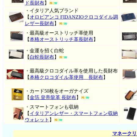
ド長財布
】
・イタリア人気ブランド
【
オロビアンコ FIDANZIOクロコダイル調
レザー長財布
】
・最高級オーストリッチ革使用
【
本格オーストリッチ革長財布
】
・金運を招く白蛇
【
白蛇長財布
】
・最高級クロコダイル革を使用した長財布
【
本格クロコダイル革使用 長財布
】
・カード50枚をオーガナイズ
【
金箔 皇帝龍革 長財布
】
・スマートフォンも収納
【
イタリアンレザー・スマートフォン収納
ウォレット
】
マネークリ