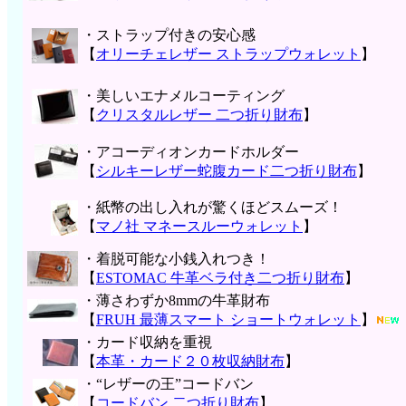
・ストラップ付きの安心感
【
オリーチェレザー ストラップウォレット
】
・美しいエナメルコーティング
【
クリスタルレザー 二つ折り財布
】
・アコーディオンカードホルダー
【
シルキーレザー蛇腹カード二つ折り財布
】
・紙幣の出し入れが驚くほどスムーズ！
【
マノ社 マネースルーウォレット
】
・着脱可能な小銭入れつき！
【
ESTOMAC 牛革ベラ付き二つ折り財布
】
・薄さわずか8mmの牛革財布
【
FRUH 最薄スマート ショートウォレット
】
・カード収納を重視
【
本革・カード２０枚収納財布
】
・“レザーの王”コードバン
【
コードバン 二つ折り財布
】