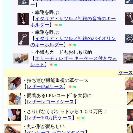
ー
】
・幸運を呼ぶ
【
イタリア・サツルノ社銀の音符のキー
ホルダー
】
・幸運を呼ぶ
【
イタリア・サツルノ社銀のバイオリン
のキーホルダー
】
・小銭もカードもお札も収納
【
オリーチェレザー キーケース付きウォ
レット
】
ケース
・持ち運び機能重視の革ケース
【
レザーiPadケース
】
・愛着あるLPレコードﾞを大切に
【
レザーレコードケース
】
・さりげなくポケットから１００万円！
【
レザー100万円ケース
】
・丸い形が愛らしい
【
ペンケース ラウンドタイプ
】