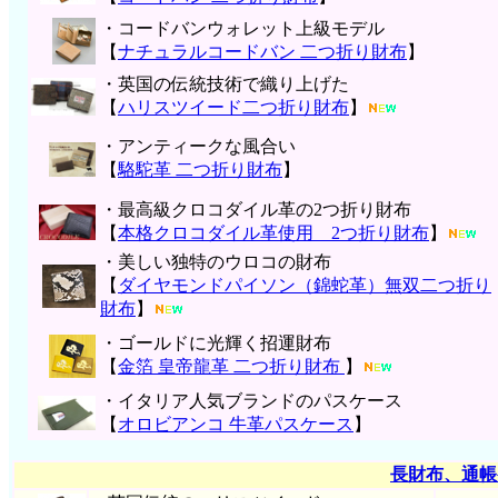
・コードバンウォレット上級モデル
【
ナチュラルコードバン 二つ折り財布
】
・英国の伝統技術で織り上げた
【
ハリスツイード二つ折り財布
】
・アンティークな風合い
【
駱駝革 二つ折り財布
】
・最高級クロコダイル革の2つ折り財布
【
本格クロコダイル革使用 2つ折り財布
】
・美しい独特のウロコの財布
【
ダイヤモンドパイソン（錦蛇革）無双二つ折り
財布
】
・ゴールドに光輝く招運財布
【
金箔 皇帝龍革 二つ折り財布
】
・イタリア人気ブランドのパスケース
【
オロビアンコ 牛革パスケース
】
長財布、通帳