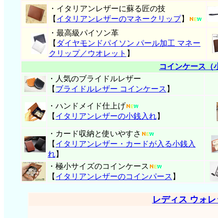
・イタリアンレザーに蘇る匠の技
【
イタリアンレザーのマネークリップ
】
・最高級パイソン革
【
ダイヤモンドパイソン パール加工 マネー
クリップ／ウオレット
】
コインケース（
・人気のブライドルレザー
【
ブライドルレザー コインケース
】
・ハンドメイド仕上げ
【
イタリアンレザーの小銭入れ
】
・カード収納と使いやすさ
【
イタリアンレザー・
カードが入る小銭入
れ
】
・極小サイズのコインケース
【
イタリアンレザーのコインパース
】
レディス ウォ