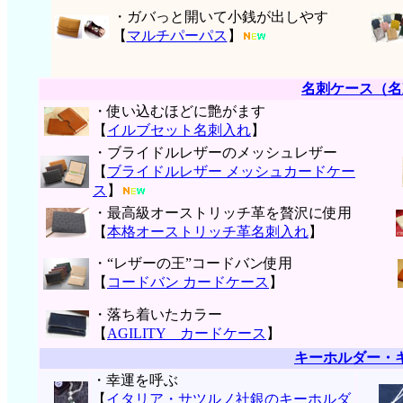
・ガバっと開いて小銭が出しやす
【
マルチパーパス
】
名刺ケース（名
・使い込むほどに艶がます
【
イルブセット名刺入れ
】
・ブライドルレザーのメッシュレザー
【
ブライドルレザー メッシュカードケー
ス
】
・最高級オーストリッチ革を贅沢に使用
【
本格オーストリッチ革名刺入れ
】
・“レザーの王”コードバン使用
【
コードバン カードケース
】
・落ち着いたカラー
【
AGILITY カードケース
】
キーホルダー・
・幸運を呼ぶ
【
イタリア・サツルノ社銀のキーホルダ