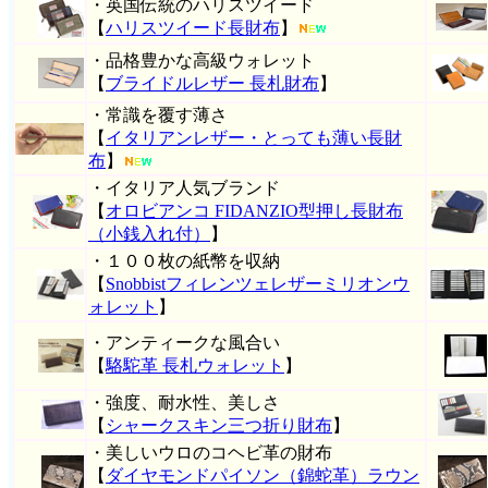
・英国伝統のハリスツイード
【
ハリスツイード長財布
】
・品格豊かな高級ウォレット
【
ブライドルレザー 長札財布
】
・常識を覆す薄さ
【
イタリアンレザー・とっても薄い長財
布
】
・イタリア人気ブランド
【
オロビアンコ FIDANZIO型押し長財布
（小銭入れ付）
】
・１００枚の紙幣を収納
【
Snobbistフィレンツェレザーミリオンウ
ォレット
】
・アンティークな風合い
【
駱駝革 長札ウォレット
】
・強度、耐水性、美しさ
【
シャークスキン三つ折り財布
】
・美しいウロのコヘビ革の財布
【
ダイヤモンドパイソン（錦蛇革）ラウン