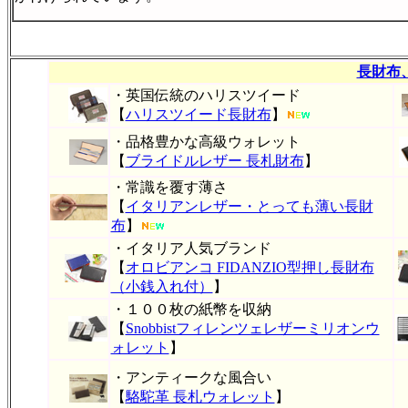
長財布
・英国伝統のハリスツイード
【
ハリスツイード長財布
】
・品格豊かな高級ウォレット
【
ブライドルレザー 長札財布
】
・常識を覆す薄さ
【
イタリアンレザー・とっても薄い長財
布
】
・イタリア人気ブランド
【
オロビアンコ FIDANZIO型押し長財布
（小銭入れ付）
】
・１００枚の紙幣を収納
【
Snobbistフィレンツェレザーミリオンウ
ォレット
】
・アンティークな風合い
【
駱駝革 長札ウォレット
】