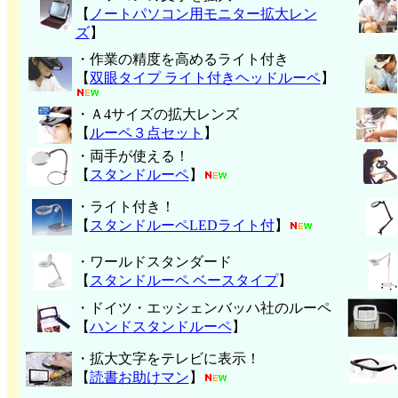
【
ノートパソコン用モニター拡大レン
ズ
】
・作業の精度を高めるライト付き
【
双眼タイプ ライト付きヘッドルーペ
】
・Ａ4サイズの拡大レンズ
【
ルーペ３点セット
】
・両手が使える！
【
スタンドルーペ
】
・ライト付き！
【
スタンドルーペLEDライト付
】
・ワールドスタンダード
【
スタンドルーペ ベースタイプ
】
・ドイツ・エッシェンバッハ社のルーペ
【
ハンド
スタンドルーペ
】
・拡大文字をテレビに表示！
【
読書お助けマン
】