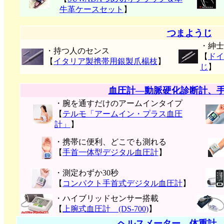
牛革ケースセット
】
つまようじ
・紳士
・持つ人のセンス
【
ドイ
【
イタリア製携帯用銀製爪楊枝
】
じ
】
血圧計―動脈硬化診断計、
・腕を通すだけのアームインタイプ
【
テルモ「アームイン・プラス血圧
計」
】
・携帯に便利、どこでも測れる
【
手首一体型デジタル血圧計
】
・測定わずか30秒
【
コンパクト手首式デジタル血圧計
】
・ハイブリッドセンサー搭載
【
上腕式血圧計 (DS-700)
】
ヘルスメーター、体重計