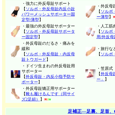
・強力に外反母趾サポート
・外反母
【
ソルボ・外反母趾内反小趾
【
ソルボ
パワーメッシュサポーター固
ー薄型
】
定型/薄型
】
・最強の外反母趾サポーター
・人工筋
【
ソルボ・外反母趾サポータ
【
ソルボ
ー固定型
】
用/外反
・外反母趾のだるさ・痛みを
緩和
・旅行な
【
ソルボ・外反母趾・内反母
【
ソルボ
趾トウガード
】
・ドイツ生まれの外反母趾用
・笠原式
サポーター
【
外反母
【
外反母趾・内反小指予防サ
ー」
】
ポーター
】
・外反母趾矯正用サポーター
【
靴も履けるんです（同サイ
ズ2足組）
】
足補正―足裏、足首、