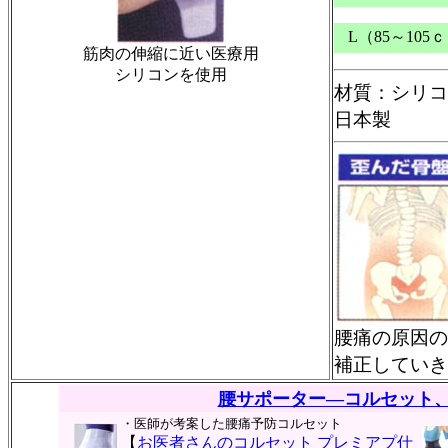
L（85～105
筋肉の伸縮に近い医療用
シリコンを使用
材質：シリコ
日本製
腰痛
の原因の
補正していき
腰サポーター―コルセット
・医師が考案した腰痛予防コルセット
【
お医者さんのコルセット プレミアプ仕