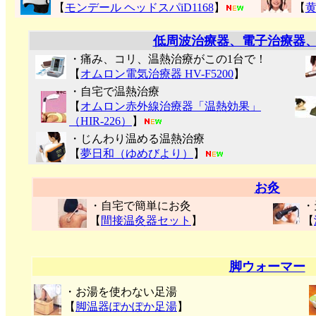
【
モンデール ヘッドスパiD1168
】
【
低周波治療器、電子治療器
・痛み、コリ、温熱治療がこの1台で！
【
オムロン電気治療器 HV-F5200
】
・自宅で温熱治療
【
オムロン赤外線治療器「温熱効果」
（HIR-226）
】
・じんわり温める温熱治療
【
夢日和（ゆめびより）
】
お灸
・自宅で簡単にお灸
・
【
間接温灸器セット
】
【
脚ウォーマー
・お湯を使わない足湯
【
脚温器ぽかぽか足湯
】