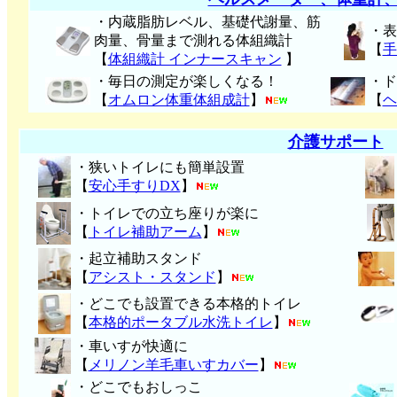
・内蔵脂肪レベル、基礎代謝量、筋
・表
肉量、骨量まで測れる体組織計
【
手
【
体組織計 インナースキャン
】
・毎日の測定が楽しくなる！
・ド
【
オムロン体重体組成計
】
【
ヘ
介護サポート
・狭いトイレにも簡単設置
【
安心手すりDX
】
・トイレでの立ち座りが楽に
【
トイレ補助アーム
】
・起立補助スタンド
【
アシスト・スタンド
】
・どこでも設置できる本格的トイレ
【
本格的ポータブル水洗トイレ
】
・車いすが快適に
【
メリノン羊毛車いすカバー
】
・どこでもおしっこ