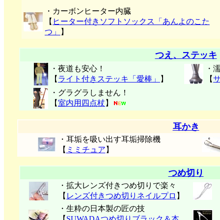
・カーボンヒーター内臓
【
ヒーター付きソフトソックス「あんよのこた
つ」
】
つえ、ステッキ
・夜道も安心！
・
【
ライト付きステッキ「愛棒」
】
【
・グラグラしません！
【
室内用四点杖
】
耳かき
・耳垢を吸い出す耳垢掃除機
【
ミミチュア
】
つめ切り
・拡大レンズ付きつめ切りで楽々
【
レンズ付きつめ切りネイルプロ
】
・生粋の日本製の匠の技
【
SUWADAつめ切りブラック＆本