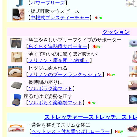
【
パワーブリーズ
】
・腹式呼吸マウスピース
【
中根式ブレスティーチャー
】
クッション
・痔にやさしいブリーフタイプのサポーター
【
らくらく温熱痔サポーター
】
・薄くて軽いのに驚くほど暖かい
【
メリノン・座布団（2枚組）
】
・ヒツジに癒される
【
メリノンのブーメランクッション
】
・長時間の座りに
【
ソルボラク楽マット
】
座るだけで姿勢を正す
【
ソルボらく楽姿勢マット
】
ストレッチャー―ストレッチ、スト
・背骨を整えてスリムな体に
【
ヘッドレスト付き背のばしローラー
】