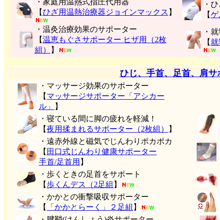
・家庭用温熱式指圧代用器
・ひ
【
ひざ用温熱治療器ジョインマックス
】
【
ゲ
・温灸治療効果のサポーター
・就
【
温恵もぐさサポーター ヒザ用（2枚
【
就
組）
】
ひじ、手首、足首、肩サ
・マッサージ効果のサポーター
【
マッサージサポーター「アシカー
ル」
】
・寝ている間に脚の疲れを軽減！
【
夜用揉まれるサポーター（2枚組）
】
・遠赤外線と磁気でじんわりポカポカ
【
田口式じんわり健康サポーター
手首/足首用
】
・歩くときの足首をサポート
【
歩くんデス（2足組
】
・かかとの衝撃吸収サポーター
【
「かかとらーく」２足組
】
・腱鞘(けんしょう)炎サポーター