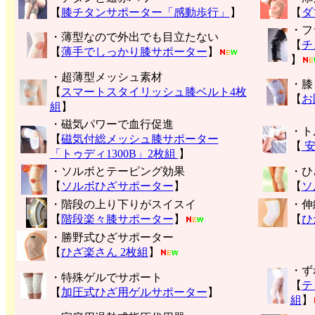
【
膝チタンサポーター「感動歩行」
】
【
ダ
・フ
・薄型なので外出でも目立たない
【
チ
【
薄手でしっかり膝サポーター
】
】
・超薄型メッシュ素材
・膝
【
スマートスタイリッシュ膝ベルト4枚
【
お
組
】
・磁気パワーで血行促進
・ト
【
磁気付総メッシュ膝サポーター
【
安
「トゥディ1300B」2枚組
】
・ソルボとテーピング効果
・ひ
【
ソルボひざサポーター
】
【
ソ
・階段の上り下りがスイスイ
・伸
【
階段楽々膝サポーター
】
【
ひ
・勝野式ひざサポーター
【
ひざ楽さん 2枚組
】
・ず
・特殊ゲルでサポート
【
テ
【
加圧式ひざ用ゲルサポーター
】
組
】