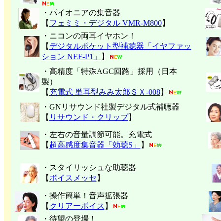
・パイオニアの集音器
【
フェミミ・デジタル VMR-M800
】
・ニコンの両耳イヤホン！
【
デジタルポケット型補聴器「イヤファッ
ション NEF-P1」
】
・高精度「特殊AGC回路」採用（日本
製）
【
充電式 単耳型みみ太郎ＳＸ-008
】
・GNリサウンド社製デジタル式補聴器
【
リサウンド・クリップ
】
・左右の音量調節可能。充電式
【
超高感度集音器「効聴S」
】
・スタイリッシュな助聴器
【
ボイスメッセ
】
・操作簡単！音声拡張器
【
クリアーボイス
】
・待望の登場！