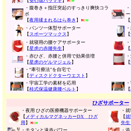
【
安心環ハラマキ
】
・腹巻き＋指圧突起のすっきり爽快コラ
・
ボ
ー
【
夜用揉まれるはら巻き
】
【
・パンツ一体型サポーター
・
【
スポーツマックス
】
【
・就寝用の腰ケアサポーター
・
【
星虎の赤腰先生
】
【
・赤ひざ、赤腰と併用で効果倍増
・
【
星虎のゲルマジェル
】
【
・“牽引療法”を自宅で
【
ディスクドクターウエスト
】
・宇宙工学の素材を応用
・
【
桂式保温健康腰ベルト
】
【
ひざサポーター
・夜用 ひざの医療機器サポーター
・就
【
メディカルマグネッカーDX ひざ
【
就
用
】
先生
・チタンと遠赤パワー
・添