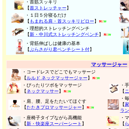
・首筋スッキリ
【
首ストレッチャー
】
・１日５分寝るだけ
【
もまれる肩・首スッキリピロー
】
・理想的ストレッチングベンチ
【
新・中川式ストレッチングベンチ
】
・背筋伸ばしは健康の基本
【
ぶらさがり君ベンチシート付
】
マッサージャー
・コードレスでどこでもマッサージ
【
ルルド ネックマッサージャー
】
・ぴったりツボをマッサージ
・
【
ネックマッサー
】
【
・
・肩、腰、足をたたいてほぐす
【
【
たたきプロマッサージャー
】
ラ
・座椅子タイプながら高機能
・
【
新・快楽座スーパーシート
】
【