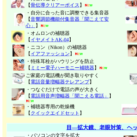
【
骨伝導クリアーボイス
】
・自分に合った音に調整できる集音器
【
音響調節機能付集音器「聞こえて安
心」
】
・オムロンの補聴器
【
イヤメイトAK-04
】
・ニコン（Nikon）の補聴器
【
イアファッション
】
・特殊耳栓がハウリングを防止
【
ミミー電子
ハーモニー補聴器
】
ご家庭の電話機が聞き取りやすく
【
電話音量増幅器テレアンプ
】
・つなぐだけで電話の声が大きく
【
電話用音声増幅器「聞こえる電話」
】
・補聴器専用の乾燥機
【
クイックエイドセット
】
目―拡大鏡、老眼対策、ヘ
・パソコンの文字を拡大