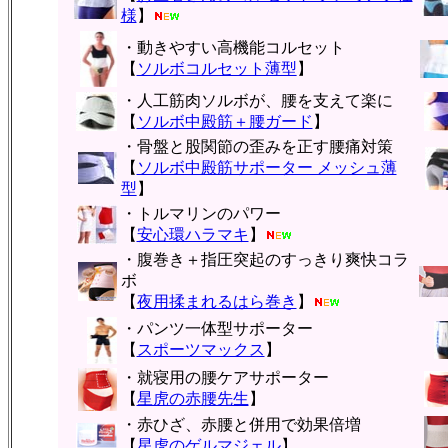
様
】
・動きやすい高機能コルセット
【
ソルボコルセット薄型
】
・人工筋肉ソルボが、腰を支えて楽に
【
ソルボ中殿筋＋腰ガード
】
・骨盤と股関節の歪みを正す腰痛対策
【
ソルボ中殿筋サポーター メッシュ薄
型
】
・トルマリンのパワー
【
安心環ハラマキ
】
・腹巻き＋指圧突起のすっきり爽快コラ
ボ
【
夜用揉まれるはら巻き
】
・パンツ一体型サポーター
【
スポーツマックス
】
・就寝用の腰ケアサポーター
【
星虎の赤腰先生
】
・赤ひざ、赤腰と併用で効果倍増
【
星虎のゲルマジェル
】