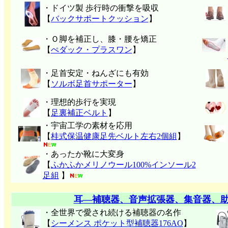
・ドイツ製 歩行時の衝撃を吸収
【
バックサポートクッション
】
・Ｏ脚を補正し、膝・腰を矯正
【
ぺダック・プラスワン
】
・足首安定・ねんざにも有効
【
ソルボ足首サポーター
】
・理想的歩行を実現
【
足裏補正ベルト
】
・宇宙工学の素材を応用
【
桂式保温健康足先ベルト左右2個組
】
・あったか靴に大変身
【
ふかふかメリノウール100%インソール2
足組
】
耳―補聴器、音声拡張器、集音器、
・全世界で愛され続ける補聴器の名作
【
シーメンス ポケット型補聴器176AO
】