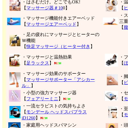
・はさむだけ。どこでもOK!
・
【
マッサージ器＃10
0】
【
・
・マッサージ機能付きエアーベッド
三
【
マッサージエアーベッド
】
【
・足の疲れにマッサージとヒーターの
Ｗ機能
【
快足マッサージ（ヒーター付き
】
・マッサージと温熱効果
・
【
足ラックス
】
【
・マッサージ効果のサポーター
・
【
マッサージサポーター「アシカー
【
ル」
】
・小型の強力マッサージ器
・
【
フェアリーミニ
】
【
モ
・一流セラピストの気持ちよさ
・
【
モンデール ヘッドスパプラス
【
モ
iD1260
】
・家庭用ヘッドスパマシン
・