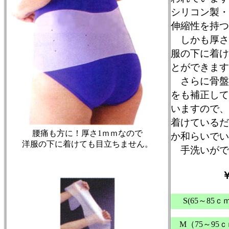
シリコン製・
伸縮性を持つ
しかも厚さ
服の下に着け
とができます
さらに骨盤
をも補正して
いますので、
着けているだ
腰痛
も方に！厚さ1ｍｍなので
か和らいで
洋服の下に着けても目立ちません。
手洗いがで
S(65～85ｃ
M（75～95