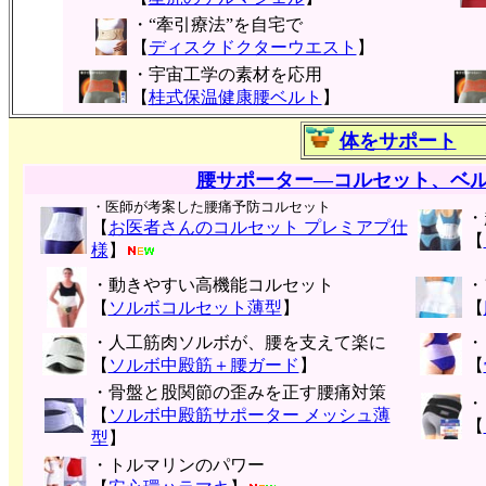
・“牽引療法”を自宅で
【
ディスクドクターウエスト
】
・宇宙工学の素材を応用
【
桂式保温健康腰ベルト
】
体をサポート
腰サポーター―コルセット、ベ
・医師が考案した腰痛予防コルセット
・
【
お医者さんのコルセット プレミアプ仕
【
様
】
・動きやすい高機能コルセット
・
【
ソルボコルセット薄型
】
【
・人工筋肉ソルボが、腰を支えて楽に
・
【
ソルボ中殿筋＋腰ガード
】
【
・骨盤と股関節の歪みを正す腰痛対策
・
【
ソルボ中殿筋サポーター メッシュ薄
【
型
】
・トルマリンのパワー