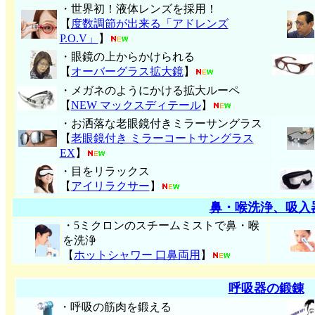
・世界初！液体レンズを採用！
【
度数調節が出来る「アドレンズ
P.O.V」
】
・眼鏡の上からかけられる
【
オーバーグラス拡大鏡
】
・メガネのようにかける拡大ルーペ
【
NEW マックスディテール
】
・お洒落な老眼鏡付きミラーサングラス
【
老眼鏡付き ミラーコートサングラス
EX
】
・目をリラックス
【
アイリラクサー
】
鼻・喉洗浄、吸入
・5ミクロンのスチームミストで鼻・喉
を洗浄
【
ホットシャワー 口鼻両用
】
呼吸器の鍛錬
・呼吸の筋肉を鍛える