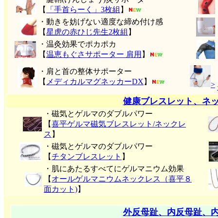
【
「手首らーく」3枚組
】
・動きを妨げない適度な締め付け感
【
星虎の赤ひじ先生2枚組
】
・温灸効果でポカポカ
【
温恵もぐさサポーター 肩用
】
・肩と首の整体サポーター
【
メディカルマグネッカーDX
】
>
健康ブレスレット、ネ
・磁気とゲルマのダブルパワー
【
喜平ゲルマ磁気ブレスレット/ネックレ
ス
】
・磁気とゲルマのダブルパワー
【
チタンブレスレット
】
・肌にあたるすべてにゲルマニウム効果
【
オールゲルマニウムネックレス（喜平８
面カット)
】
外反母趾、内反母趾、