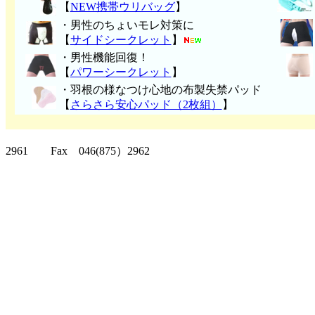
【
NEW携帯ウリバッグ
】
・男性のちょいモレ対策に
【
サイドシークレット
】
・男性機能回復！
【
パワーシークレット
】
・
羽根の様なつけ心地の布製失禁パッ
ド
【
さらさら安心パッド（2枚組）
】
クリッパーツー T
2961 Fax 046(875）2962