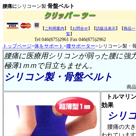
骨盤ベルト
腰痛に
シリコーン製
【
ご利用案内
】【
お問合せ
】【
訪販法表示
】【
商品一
覧
】
Tel 046(875)2961 Fax 046(875)2962
トップページ
>
体をサポート
>
腰サポーター
>シリコーン製・
腰痛
に医療用シリコンが弱った腰に強
極薄1ｍｍで目立ちません。
シリコン製・骨盤ベルト
商品番
トルマリ
効果
シリ
腰痛
の大き
われています