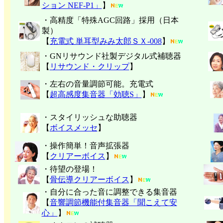
ション NEF-P1」
】
・高精度「特殊AGC回路」採用（日本
製）
【
充電式 単耳型みみ太郎ＳＸ-008
】
・GNリサウンド社製デジタル式補聴器
【
リサウンド・クリップ
】
・左右の音量調節可能。充電式
【
超高感度集音器「効聴S」
】
・スタイリッシュな助聴器
【
ボイスメッセ
】
・操作簡単！音声拡張器
【
クリアーボイス
】
・待望の登場！
【
骨伝導クリアーボイス
】
・自分に合った音に調整できる集音器
【
音響調節機能付集音器「聞こえて安
心」
】