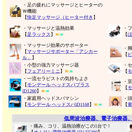
・足の疲れにマッサージとヒーターの
Ｗ機能
【
快足マッサージ（ヒーター付き
】
・マッサージと温熱効果
・
【
足ラックス
】
【
・マッサージ効果のサポーター
・
【
マッサージサポーター「アシカー
【
ル」
】
・小型の強力マッサージ器
・
【
フェアリーミニ
】
【
モ
・一流セラピストの気持ちよさ
・
【
モンデール ヘッドスパプラス
【
モ
iD1260
】
・家庭用ヘッドスパマシン
・
【
モンデール ヘッドスパiD1168
】
【
低周波治療器、電子治療器
・痛み、コリ、温熱治療がこの1台で！