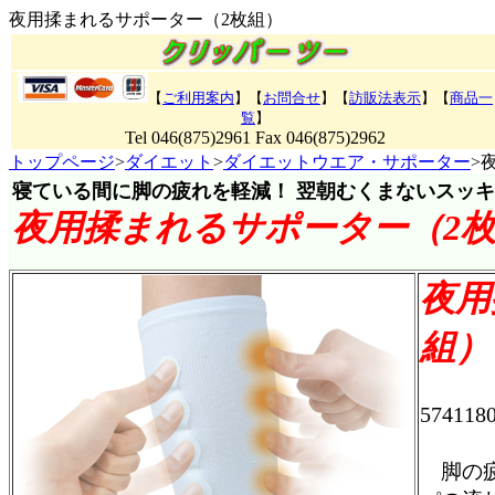
夜用揉まれるサポーター（2枚組）
【
ご利用案内
】【
お問合せ
】【
訪販法表示
】【
商品一
覧
】
Tel 046(875)2961 Fax 046(875)2962
トップページ
>
ダイエット
>
ダイエットウエア・サポーター
>
寝ている間に脚の疲れを軽減！ 翌朝むくまないスッ
夜用揉まれるサポーター（2
夜用
組）
574118
脚の疲