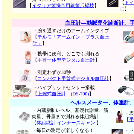
【
ドイ
【
イタリア製携帯用銀製爪楊枝
】
じ
】
血圧計―動脈硬化診断計、
・腕を通すだけのアームインタイプ
【
テルモ「アームイン・プラス血圧
計」
】
・携帯に便利、どこでも測れる
【
手首一体型デジタル血圧計
】
・測定わずか30秒
【
コンパクト手首式デジタル血圧計
】
・ハイブリッドセンサー搭載
【
上腕式血圧計 (DS-700)
】
ヘルスメーター、体重計
・内蔵脂肪レベル、基礎代謝量、筋
・表
肉量、骨量まで測れる体組織計
【
手
【
体組織計 インナースキャン
】
・毎日の測定が楽しくなる！
・ド