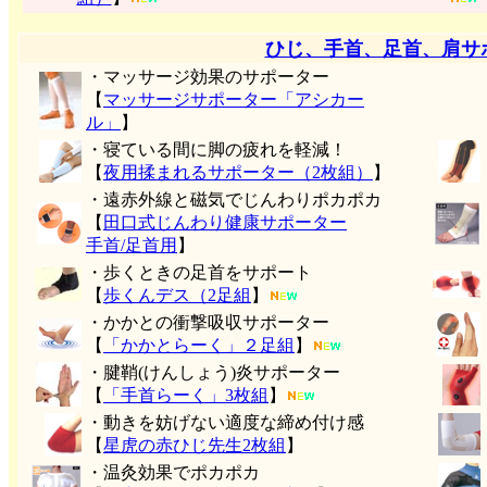
ひじ、手首、足首、肩サ
・マッサージ効果のサポーター
【
マッサージサポーター「アシカー
ル」
】
・寝ている間に脚の疲れを軽減！
【
夜用揉まれるサポーター（2枚組）
】
・遠赤外線と磁気でじんわりポカポカ
【
田口式じんわり健康サポーター
手首/足首用
】
・歩くときの足首をサポート
【
歩くんデス（2足組
】
・かかとの衝撃吸収サポーター
【
「かかとらーく」２足組
】
・腱鞘(けんしょう)炎サポーター
【
「手首らーく」3枚組
】
・動きを妨げない適度な締め付け感
【
星虎の赤ひじ先生2枚組
】
・温灸効果でポカポカ