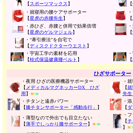
【
スポーツマックス
】
【
・就寝用の腰ケアサポーター
・
【
星虎の赤腰先生
】
【
・赤ひざ、赤腰と併用で効果倍増
・
【
星虎のゲルマジェル
】
【
・“牽引療法”を自宅で
【
ディスクドクターウエスト
】
・宇宙工学の素材を応用
・
【
桂式保温健康腰ベルト
】
【
ひざサポーター
・夜用 ひざの医療機器サポーター
・就
【
メディカルマグネッカーDX ひざ
【
就
用
】
先生
・チタンと遠赤パワー
・添
【
膝チタンサポーター「感動歩行」
】
【
ダ
・フ
・薄型なので外出でも目立たない
【
チ
【
薄手でしっかり膝サポーター
】
】