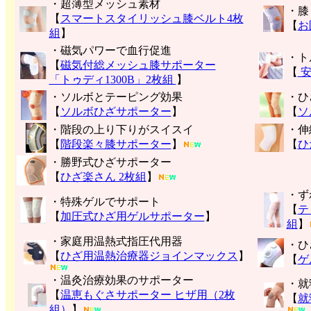
・超薄型メッシュ素材
・膝
【
スマートスタイリッシュ膝ベルト4枚
【
お
組
】
・磁気パワーで血行促進
・ト
【
磁気付総メッシュ膝サポーター
【
安
「トゥディ1300B」2枚組
】
・ソルボとテーピング効果
・ひ
【
ソルボひざサポーター
】
【
ソ
・階段の上り下りがスイスイ
・伸
【
階段楽々膝サポーター
】
【
ひ
・勝野式ひざサポーター
【
ひざ楽さん 2枚組
】
・ず
・特殊ゲルでサポート
【
テ
【
加圧式ひざ用ゲルサポーター
】
組
】
・家庭用温熱式指圧代用器
・ひ
【
ひざ用温熱治療器ジョインマックス
】
【
ゲ
・温灸治療効果のサポーター
・就
【
温恵もぐさサポーター ヒザ用（2枚
【
就
組）
】