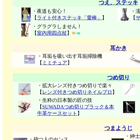
つえ、ステッキ
・夜道も安心！
・
【
ライト付きステッキ「愛棒」
】
【
・グラグラしません！
【
室内用四点杖
】
耳かき
・耳垢を吸い出す耳垢掃除機
【
ミミチュア
】
つめ切り
・拡大レンズ付きつめ切りで楽々
【
レンズ付きつめ切りネイルプロ
】
・生粋の日本製の匠の技
【
SUWADAつめ切りブラック＆本
牛革ケースセット
】
つまようじ
・紳士
・持つ人のセンス