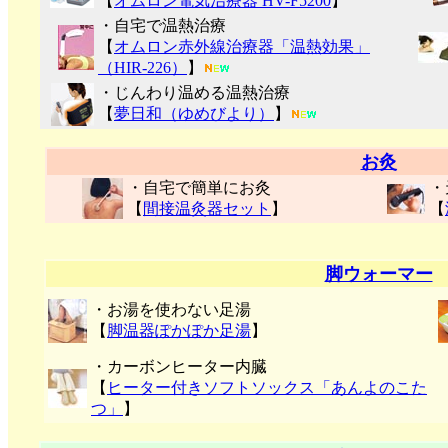
【
オムロン電気治療器 HV-F5200
】
・自宅で温熱治療
【
オムロン赤外線治療器「温熱効果」
（HIR-226）
】
・じんわり温める温熱治療
【
夢日和（ゆめびより）
】
お灸
・自宅で簡単にお灸
・
【
間接温灸器セット
】
【
脚ウォーマー
・お湯を使わない足湯
【
脚温器ぽかぽか足湯
】
・カーボンヒーター内臓
【
ヒーター付きソフトソックス「あんよのこた
つ」
】