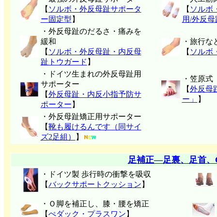
【
ソルボ・外反母趾サポータ
【
ソルボ
ー固定型
】
用/外反
・外反母趾のだるさ・痛みを
緩和
・旅行な
【
ソルボ・外反母趾・内反母
【
ソルボ
趾トウガード
】
・ドイツ生まれの外反母趾用
・笠原式
サポーター
【
外反母
【
外反母趾・内反小指予防サ
ー」
】
ポーター
】
・外反母趾矯正用サポーター
【
靴も履けるんです（同サイ
ズ2足組）
】
足補正―足裏、足首、
・ドイツ製 歩行時の衝撃を吸収
【
バックサポートクッション
】
・Ｏ脚を補正し、膝・腰を矯正
【
ぺダック・プラスワン
】