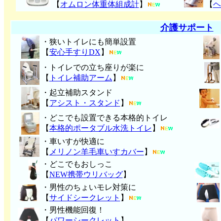
【
オムロン体重体組成計
】
【
ヘ
介護サポート
・狭いトイレにも簡単設置
【
安心手すりDX
】
・トイレでの立ち座りが楽に
【
トイレ補助アーム
】
・起立補助スタンド
【
アシスト・スタンド
】
・どこでも設置できる本格的トイレ
【
本格的ポータブル水洗トイレ
】
・車いすが快適に
【
メリノン羊毛車いすカバー
】
・どこでもおしっこ
【
NEW携帯ウリバッグ
】
・男性のちょいモレ対策に
【
サイドシークレット
】
・男性機能回復！
【
パワーシークレット
】