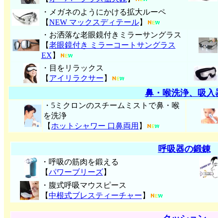
・メガネのようにかける拡大ルーペ
【
NEW マックスディテール
】
・お洒落な老眼鏡付きミラーサングラス
【
老眼鏡付き ミラーコートサングラス
EX
】
・目をリラックス
【
アイリラクサー
】
鼻・喉洗浄、吸入
・5ミクロンのスチームミストで鼻・喉
を洗浄
【
ホットシャワー 口鼻両用
】
呼吸器の鍛錬
・呼吸の筋肉を鍛える
【
パワーブリーズ
】
・腹式呼吸マウスピース
【
中根式ブレスティーチャー
】