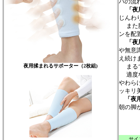
パの流
「夜
じんわ
また脚
ンを配
「夜
や無意
え続け
夜用揉まれるサポーター（2枚組)
まるで
適度な
やわら
ッキリ
「夜
朝の脚
￥
サイ