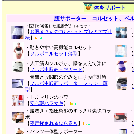
体をサポート
腰サポーター―コルセット、ベ
・医師が考案した腰痛予防コルセット
・
【
お医者さんのコルセット プレミアプ仕
【
様
】
・動きやすい高機能コルセット
・
【
ソルボコルセット薄型
】
【
・人工筋肉ソルボが、腰を支えて楽に
・
【
ソルボ中殿筋＋腰ガード
】
【
・骨盤と股関節の歪みを正す腰痛対策
・
【
ソルボ中殿筋サポーター メッシュ薄
【
型
】
・トルマリンのパワー
【
安心環ハラマキ
】
・腹巻き＋指圧突起のすっきり爽快コラ
・
ボ
ー
【
夜用揉まれるはら巻き
】
【
・パンツ一体型サポーター
・