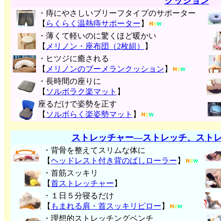
クッション
・痔にやさしいブリーフタイプのサポーター
【
らくらく温熱痔サポーター
】
・薄くて軽いのに驚くほど暖かい
【
メリノン・座布団（2枚組）
】
・ヒツジに癒される
【
メリノンのブーメランクッション
】
・長時間の座りに
【
ソルボラク楽マット
】
座るだけで姿勢を正す
【
ソルボらく楽姿勢マット
】
ストレッチャー―ストレッチ、スト
・背骨を整えてスリムな体に
【
ヘッドレスト付き背のばしローラー
】
・首筋スッキリ
【
首ストレッチャー
】
・１日５分寝るだけ
【
もまれる肩・首スッキリピロー
】
・理想的ストレッチングベンチ