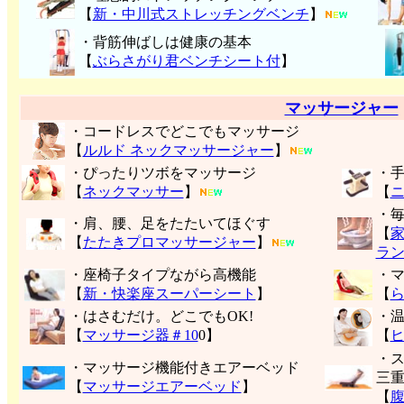
【
新・中川式ストレッチングベンチ
】
・背筋伸ばしは健康の基本
【
ぶらさがり君ベンチシート付
】
マッサージャー
・コードレスでどこでもマッサージ
【
ルルド ネックマッサージャー
】
・ぴったりツボをマッサージ
・
【
ネックマッサー
】
【
・
・肩、腰、足をたたいてほぐす
【
【
たたきプロマッサージャー
】
ラ
・座椅子タイプながら高機能
・
【
新・快楽座スーパーシート
】
【
・はさむだけ。どこでもOK!
・
【
マッサージ器＃10
0】
【
・
・マッサージ機能付きエアーベッド
三
【
マッサージエアーベッド
】
【