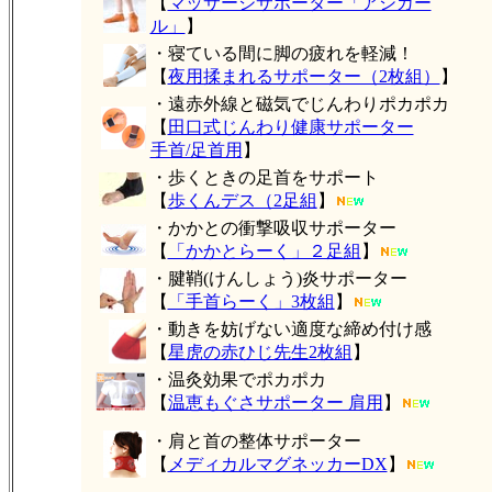
【
マッサージサポーター「アシカー
ル」
】
・寝ている間に脚の疲れを軽減！
【
夜用揉まれるサポーター（2枚組）
】
・遠赤外線と磁気でじんわりポカポカ
【
田口式じんわり健康サポーター
手首/足首用
】
・歩くときの足首をサポート
【
歩くんデス（2足組
】
・かかとの衝撃吸収サポーター
【
「かかとらーく」２足組
】
・腱鞘(けんしょう)炎サポーター
【
「手首らーく」3枚組
】
・動きを妨げない適度な締め付け感
【
星虎の赤ひじ先生2枚組
】
・温灸効果でポカポカ
【
温恵もぐさサポーター 肩用
】
・肩と首の整体サポーター
【
メディカルマグネッカーDX
】