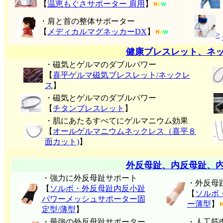
【
温恵もぐさサポーター 肩用
】
・肩と首の整体サポーター
【
メディカルマグネッカーDX
】
>
健康ブレスレット、ネ
・磁気とゲルマのダブルパワー
【
喜平ゲルマ磁気ブレスレット/ネックレ
ス
】
・磁気とゲルマのダブルパワー
【
チタンブレスレット
】
・肌にあたるすべてにゲルマニウム効果
【
オールゲルマニウムネックレス（喜平８
面カット)
】
外反母趾、内反母趾、
・強力に外反母趾サポート
・外反母
【
ソルボ・外反母趾内反小趾
【
ソルボ
パワーメッシュサポーター固
ー薄型
】
定型/薄型
】
・最強の外反母趾サポーター
・人工筋