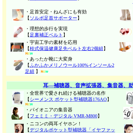
・足首安定・ねんざにも有効
【
ソルボ足首サポーター
】
・理想的歩行を実現
【
足裏補正ベルト
】
・宇宙工学の素材を応用
【
桂式保温健康足先ベルト左右2個組
】
・あったか靴に大変身
【
ふかふかメリノウール100%インソール2
足組
】
耳―補聴器、音声拡張器、集音器、
・全世界で愛され続ける補聴器の名作
【
シーメンス ポケット型補聴器176AO
】
・パイオニアの集音器
【
フェミミ・デジタル VMR-M800
】
・ニコンの両耳イヤホン！
【
デジタルポケット型補聴器「イヤファッ