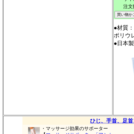
注文
●材質
ポリウ
●日本製
2
ひじ、手首、足首
・マッサージ効果のサポーター