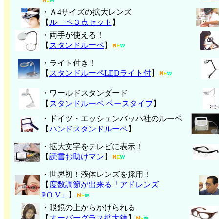
・Ａ4サイズの拡大レンズ
【
ルーペ３点セット
】
・両手が使える！
【
スタンドルーペ
】
・ライト付き！
【
スタンドルーペLEDライト付
】
・ワールドスタンダード
【
スタンドルーペ ベースタイプ
】
・ドイツ・エッシェンバッハ社のルーペ
【
ハンド
スタンドルーペ
】
・拡大文字をテレビに表示！
【
読書お助けマン
】
・世界初！液体レンズを採用！
【
度数調節が出来る「アドレンズ
P.O.V」
】
・眼鏡の上からかけられる
【
オーバーグラス拡大鏡
】