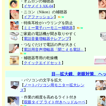
・オムロンの補聴器
【
イヤメイトAK-04
】
・ニコン（Nikon）の補聴器
【
イアファッション
】
・特殊耳栓がハウリングを防止
【
ミミー電子
ハーモニー補聴器
】
ご家庭の電話機が聞き取りやすく
【
電話音量増幅器テレアンプ
】
・つなぐだけで電話の声が大きく
【
電話用音声増幅器「聞こえる電話」
】
・補聴器専用の乾燥機
【
クイックエイドセット
】
目―拡大鏡、老眼対策、ヘ
・パソコンの文字を拡大
【
ノートパソコン用モニター拡大レン
ズ
】
・作業の精度を高めるライト付き
【
双眼タイプ ライト付きヘッドルーペ
】