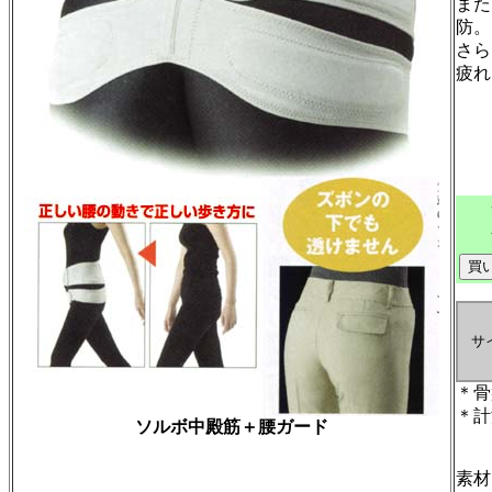
また
防。
さら
疲れ
サ
＊骨
＊計
ソルボ中殿筋＋腰ガード
素材