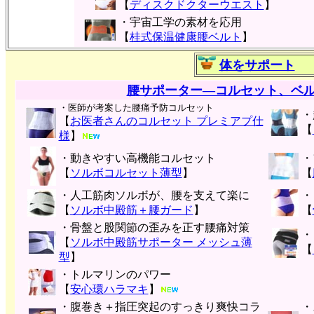
【
ディスクドクターウエスト
】
・宇宙工学の素材を応用
【
桂式保温健康腰ベルト
】
体をサポート
腰サポーター―コルセット、ベ
・医師が考案した腰痛予防コルセット
・
【
お医者さんのコルセット プレミアプ仕
【
様
】
・動きやすい高機能コルセット
・
【
ソルボコルセット薄型
】
【
・人工筋肉ソルボが、腰を支えて楽に
・
【
ソルボ中殿筋＋腰ガード
】
【
・骨盤と股関節の歪みを正す腰痛対策
・
【
ソルボ中殿筋サポーター メッシュ薄
【
型
】
・トルマリンのパワー
【
安心環ハラマキ
】
・腹巻き＋指圧突起のすっきり爽快コラ
・