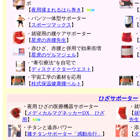
ボ
ー
【
夜用揉まれるはら巻き
】
【
・パンツ一体型サポーター
・
【
スポーツマックス
】
【
・就寝用の腰ケアサポーター
・
【
星虎の赤腰先生
】
【
・赤ひざ、赤腰と併用で効果倍増
・
【
星虎のゲルマジェル
】
【
・“牽引療法”を自宅で
【
ディスクドクターウエスト
】
・宇宙工学の素材を応用
・
【
桂式保温健康腰ベルト
】
【
ひざサポーター
・夜用 ひざの医療機器サポーター
・就
【
メディカルマグネッカーDX ひざ
【
就
用
】
先生
・チタンと遠赤パワー
・添
【
膝チタンサポーター「感動歩行」
】
【
ダ