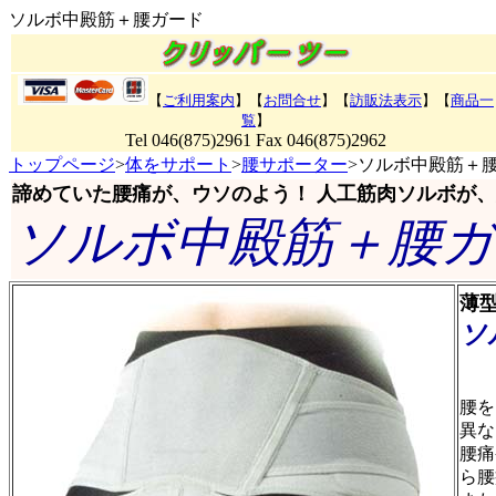
ソルボ中殿筋＋腰ガード
【
ご利用案内
】【
お問合せ
】【
訪販法表示
】
【
商品一
覧
】
Tel 046(875)2961 Fax 046(875)2962
トップページ
>
体をサポート
>
腰サポーター
>ソルボ中殿筋＋
諦めていた腰痛が、ウソのよう！ 人工筋肉ソルボが
ソルボ中殿筋＋腰ガ
薄
ソ
腰を
異な
腰痛
ら腰