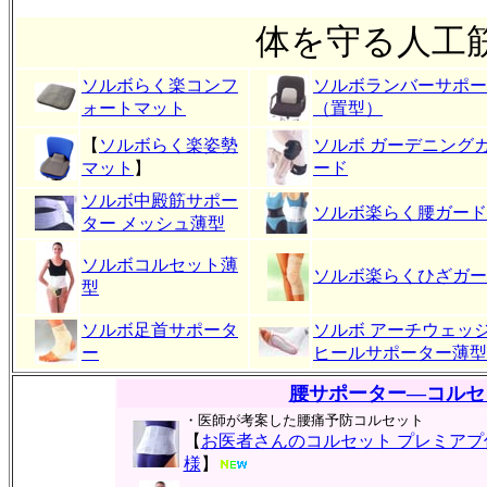
体を守る人工
ソルボらく楽コンフ
ソルボランバーサポー
ォートマット
（置型）
【
ソルボらく楽姿勢
ソルボ ガーデニング
マット
】
ード
ソルボ中殿筋サポー
ソルボ楽らく腰ガード
ター メッシュ薄型
ソルボコルセット薄
ソルボ楽らくひざガー
型
ソルボ足首サポータ
ソルボ アーチウェッ
ー
ヒールサポーター薄型
腰サポーター―コルセ
・医師が考案した腰痛予防コルセット
【
お医者さんのコルセット プレミアプ
様
】