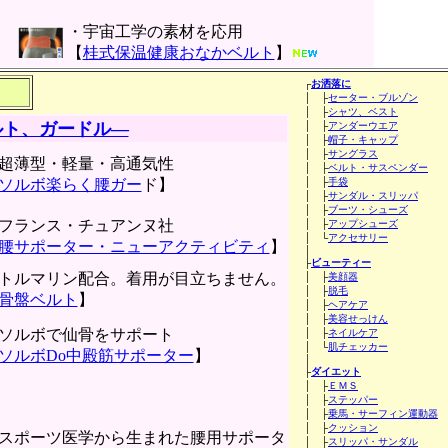
・宇宙工学の素材を応用
【
桂式保温健康おなかベルト
】
┌
お洒落に
│ ├
セーター・ブルゾン
│ ├
シャツ、ベスト
ルト、ガードル―
│ ├
アンダーウエア
│ ├
帽子・キャップ
│ ├
サングラス
超薄型・軽量・高通気性
│ ├
ベルト・サスペンダー
ソルボ楽らく腰ガー
ド】
│ ├
手袋
│ ├
サンダル・スリッパ
│ ├
ブーツ・シューズ
フランス・チュアンヌ社
│ ├
アップシューズ
│ └
アクセサリー
腰サポーター・ニューアクティビティ
】
│
├
ビューティー
トルマリン配合。着用が目立ちません。
│ ├
美顔器
│ ├
脱毛
骨盤ベルト
】
│ ├
ヘアケア
│ ├
美容せっけん
ソルボで仙骨をサポート
│ ├
ネイルケア
│ └
肌チェッカー
ソルボDo中殿筋サポーター
】
│
├
ダイエット
│ ├
ＥＭＳ
│ ├
ステッパー
│ ├
乗馬・サーフィン運動器
│ ├
クッション
スポーツ医学から生まれた腰用サポータ
│ ├
スリッパ・サンダル