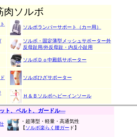
筋肉ソルボ
ト
ソルボランバーサポート（カー用）
ガ
ソルボ・固定薄型メッシュサポーター外
反母趾用/外反母趾・内反小趾用
ソルボＤｏ中殿筋サポーター
ド
ソルボひざサポーター
ジ
Ｈ＆Ｂソルボヘビーインソール
ット、ベルト、ガードル―
・超薄型・軽量・高通気性
仕
【
ソルボ楽らく腰ガー
ド】