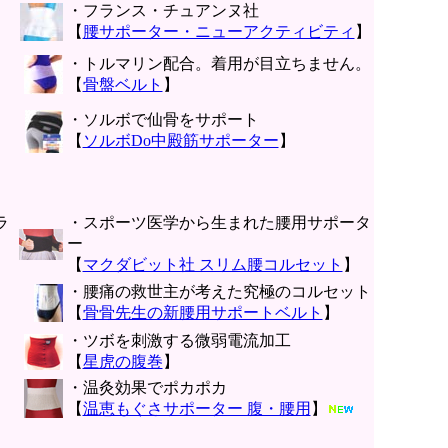
・フランス・チュアンヌ社
【
腰サポーター・ニューアクティビティ
】
・トルマリン配合。着用が目立ちません。
【
骨盤ベルト
】
・ソルボで仙骨をサポート
【
ソルボDo中殿筋サポーター
】
ラ
・スポーツ医学から生まれた腰用サポータ
ー
【
マクダビット社 スリム腰コルセット
】
・腰痛の救世主が考えた究極のコルセット
【
骨骨先生の新腰用サポートベルト
】
・ツボを刺激する微弱電流加工
【
星虎の腹巻
】
・温灸効果でポカポカ
【
温恵もぐさサポーター 腹・腰用
】