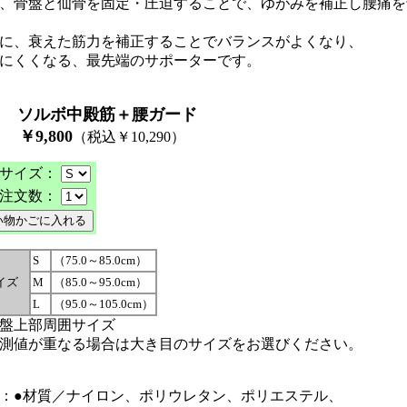
、骨盤と仙骨を固定・圧迫することで、ゆがみを補正し腰痛を
に、衰えた筋力を補正することでバランスがよくなり、
にくくなる、最先端のサポーターです。
ソルボ中殿筋＋腰ガード
￥
9
,
80
0
（税込￥10,290
）
サイズ：
注文数：
S
（75.0～85.0cm）
イズ
M
（85.0～95.0cm）
L
（95.0～105.0cm）
盤上部周囲サイズ
測値が重なる場合は大き目のサイズをお選びください。
：●材質／ナイロン、ポリウレタン、ポリエステル、