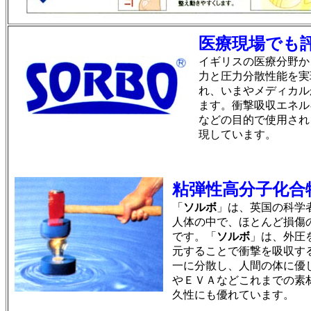
医療現場でも
イギリスの医療分野か
力と圧力分散性能を実
れ、いまやメディカル
ます。衝撃吸収エネル
などの目的で使用され
現しています。
粘弾性高分子化合
「
ソルボ
」は、英国の科学
人体の中で、ほとんど損傷
です。「
ソルボ
」は、外圧
元することで衝撃を吸収す
一に分散し、人間の体に優
やＥＶＡなどこれまでの素
久性にも優れています。