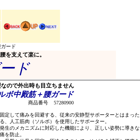
腰ガード
、腰を支えて楽に。
ード
型なので外出時も目立ちません
ルボ中殿筋＋腰ガード
商品番号
57280900
固定して痛みを回避する、従来の安静型サポーターとはまった
る、人工筋肉（ソルボ）を使用したサポーター。
発生のメカニズムに対応した機能により、正しい姿勢に導きな
痛を防止。