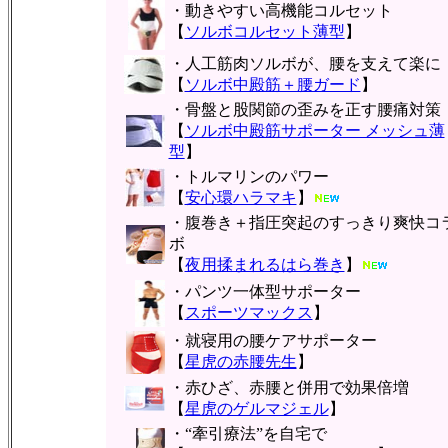
・動きやすい高機能コルセット
【
ソルボコルセット薄型
】
・人工筋肉ソルボが、腰を支えて楽に
【
ソルボ中殿筋＋腰ガード
】
・骨盤と股関節の歪みを正す腰痛対策
【
ソルボ中殿筋サポーター メッシュ薄
型
】
・トルマリンのパワー
【
安心環ハラマキ
】
・腹巻き＋指圧突起のすっきり爽快コ
ボ
【
夜用揉まれるはら巻き
】
・パンツ一体型サポーター
【
スポーツマックス
】
・就寝用の腰ケアサポーター
【
星虎の赤腰先生
】
・赤ひざ、赤腰と併用で効果倍増
【
星虎のゲルマジェル
】
・“牽引療法”を自宅で