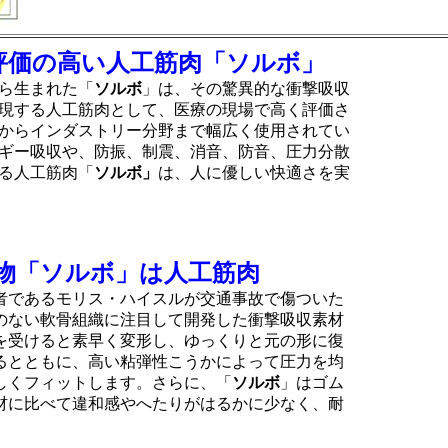
評価の高い人工筋肉「ソルボ」
ら生まれた「
ソルボ
」は、その驚異的な衝撃吸収
現する人工筋肉として、医療の現場で高く評価さ
からインダストリー分野まで幅広く使用されてい
ギー吸収や、防振、制震、消音、防音、圧力分散
る人工筋肉「
ソルボ」
は、人に優しい快適さを実
物「ソルボ」は人工筋肉
者であるモリス・ハイスルが交通事故で傷ついた
のない軟骨組織に注目して開発した衝撃吸収素材
を受けると素早く変形し、ゆっくりと元の形に復
るとともに、高い粘弾性こうかによって圧力を均
しくフィットします。さらに、「
ソルボ
」はゴム
材に比べて違和感やへたりがはるかに少なく、耐