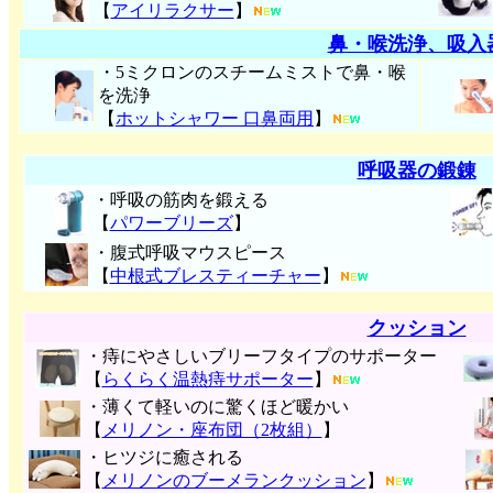
【
アイリラクサー
】
鼻・喉洗浄、吸入
・5ミクロンのスチームミストで鼻・喉
を洗浄
【
ホットシャワー 口鼻両用
】
呼吸器の鍛錬
・呼吸の筋肉を鍛える
【
パワーブリーズ
】
・腹式呼吸マウスピース
【
中根式ブレスティーチャー
】
クッション
・痔にやさしいブリーフタイプのサポーター
【
らくらく温熱痔サポーター
】
・薄くて軽いのに驚くほど暖かい
【
メリノン・座布団（2枚組）
】
・ヒツジに癒される
【
メリノンのブーメランクッション
】