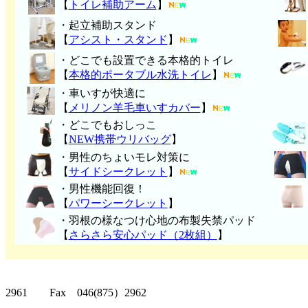
【
トイレ補助アーム
】
・起立補助スタンド
【
アシスト・スタンド
】
・どこでも設置できる本格的トイレ
【
本格的ポータブル水洗トイレ
】
・車いすが快適に
【
メリノン羊毛車いすカバー
】
・どこでもおしっこ
【
NEW携帯ウリバッグ
】
・男性のちょいモレ対策に
【
サイドシークレット
】
・男性機能回復！
【
パワーシークレット
】
・
羽根の様なつけ心地の布製失禁パッ
ド
【
さらさら安心パッド（2枚組）
】
クリッパーツー T
2961 Fax 046(875）2962