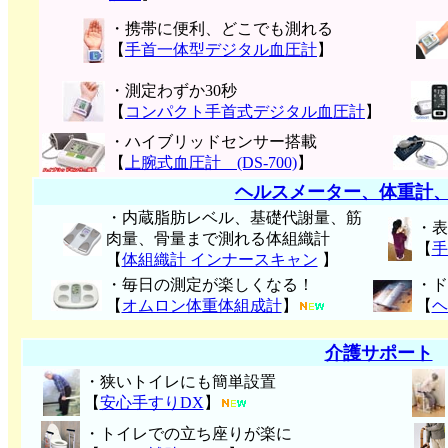
・携帯に便利、どこでも測れる
【
手首一体型デジタル血圧計
】
・測定わずか30秒
【
コンパクト手首式デジタル血圧計
】
・ハイブリッドセンサー搭載
【
上腕式血圧計 (DS-700)
】
ヘルスメーター、体重計
・内蔵脂肪レベル、基礎代謝量、筋
・表
肉量、骨量まで測れる体組織計
【
手
【
体組織計 インナースキャン
】
・毎日の測定が楽しくなる！
・ド
【
オムロン体重体組成計
】
【
ヘ
介護サポート
・狭いトイレにも簡単設置
【
安心手すりDX
】
・トイレでの立ち座りが楽に