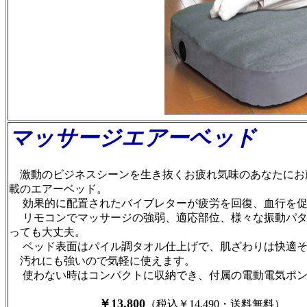
マッサージエアーベッド
激動のビジネスシーンを生き抜くお疲れ気味のあなたにお
載のエアーベッド。
効果的に配置されたバイブレターが疲労を回復、血行を促
リモコンでマッサージの強弱、適応部位、様々な振動パタ
っても大丈夫。
ベッド表面はパイル調タオル仕上げで、肌ざわりは快適そ
汚れにも強いので気軽に使えます。
使わない時はコンパクトに収納でき、付属の電動電気ポン
￥1
3
,
8
00
（税込￥14,490・送料無料）