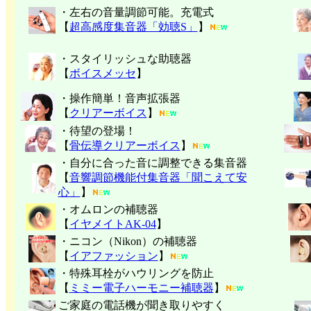
・左右の音量調節可能。充電式
【
超高感度集音器「効聴S」
】
・スタイリッシュな助聴器
【
ボイスメッセ
】
・操作簡単！音声拡張器
【
クリアーボイス
】
・待望の登場！
【
骨伝導クリアーボイス
】
・自分に合った音に調整できる集音器
【
音響調節機能付集音器「聞こえて安
心」
】
・オムロンの補聴器
【
イヤメイトAK-04
】
・ニコン（Nikon）の補聴器
【
イアファッション
】
・特殊耳栓がハウリングを防止
【
ミミー電子
ハーモニー補聴器
】
ご家庭の電話機が聞き取りやすく