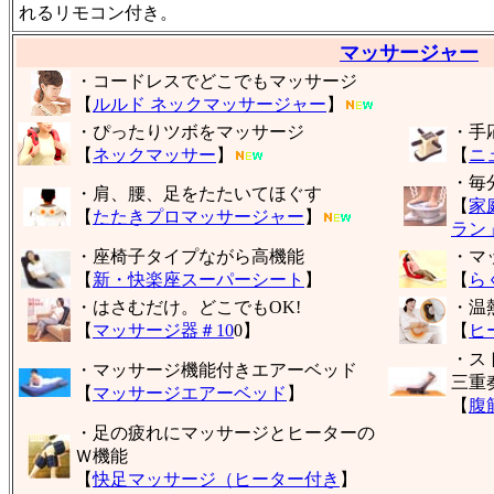
れるリモコン付き。
マッサージャー
・コードレスでどこでもマッサージ
【
ルルド ネックマッサージャー
】
・ぴったりツボをマッサージ
・手
【
ネックマッサー
】
【
ニ
・毎
・肩、腰、足をたたいてほぐす
【
家
【
たたきプロマッサージャー
】
ラン
・座椅子タイプながら高機能
・マ
【
新・快楽座スーパーシート
】
【
ら
・はさむだけ。どこでもOK!
・温
【
マッサージ器＃10
0】
【
ヒ
・ス
・マッサージ機能付きエアーベッド
三重
【
マッサージエアーベッド
】
【
腹
・足の疲れにマッサージとヒーターの
Ｗ機能
【
快足マッサージ（ヒーター付き
】