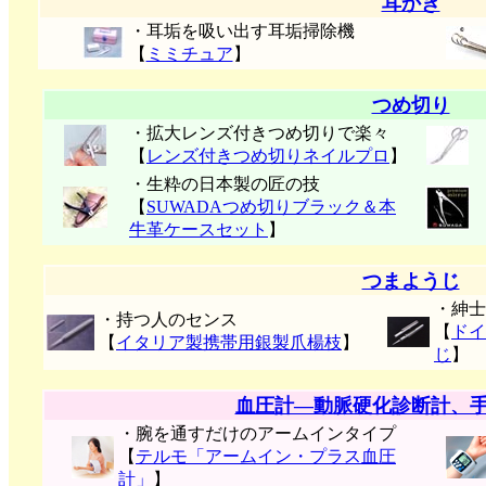
耳かき
・耳垢を吸い出す耳垢掃除機
【
ミミチュア
】
つめ切り
・拡大レンズ付きつめ切りで楽々
【
レンズ付きつめ切りネイルプロ
】
・生粋の日本製の匠の技
【
SUWADAつめ切りブラック＆本
牛革ケースセット
】
つまようじ
・紳士
・持つ人のセンス
【
ドイ
【
イタリア製携帯用銀製爪楊枝
】
じ
】
血圧計―動脈硬化診断計、
・腕を通すだけのアームインタイプ
【
テルモ「アームイン・プラス血圧
計」
】