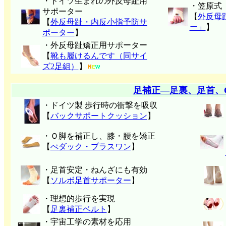
・ドイツ生まれの外反母趾用
・笠原式
サポーター
【
外反母
【
外反母趾・内反小指予防サ
ー」
】
ポーター
】
・外反母趾矯正用サポーター
【
靴も履けるんです（同サイ
ズ2足組）
】
足補正―足裏、足首、
・ドイツ製 歩行時の衝撃を吸収
【
バックサポートクッション
】
・Ｏ脚を補正し、膝・腰を矯正
【
ぺダック・プラスワン
】
・足首安定・ねんざにも有効
【
ソルボ足首サポーター
】
・理想的歩行を実現
【
足裏補正ベルト
】
・宇宙工学の素材を応用