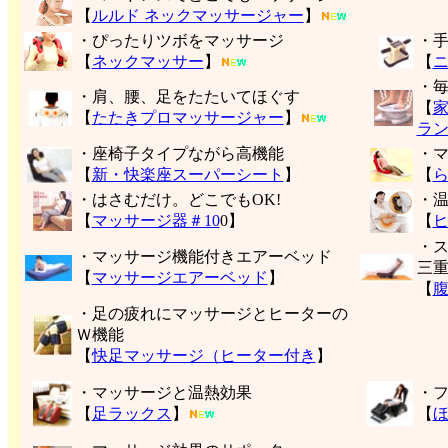
【
ルルド ネックマッサージャー
】
・ぴったりツボをマッサージ
・
【
ネックマッサー
】
【
・
・肩、腰、足をたたいてほぐす
【
【
たたきプロマッサージャー
】
ラ
・座椅子タイプながら高機能
・
【
新・快楽座スーパーシート
】
【
・はさむだけ。どこでもOK!
・
【
マッサージ器＃10
0】
【
・
・マッサージ機能付きエアーベッド
三
【
マッサージエアーベッド
】
【
・足の疲れにマッサージとヒーターの
Ｗ機能
【
快足マッサージ（ヒーター付き
】
・マッサージと温熱効果
・
【
足ラックス
】
【