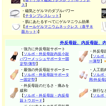
ス
】
・磁気とゲルマのダブルパワー
【
チタンブレスレット
】
・肌にあたるすべてにゲルマニウム効果
【
オールゲルマニウムネックレス（喜平８
面カット)
】
外反母趾、内反母趾、
・強力に外反母趾サポート
・外反母
【
ソルボ・外反母趾内反小趾
【
ソルボ
パワーメッシュサポーター固
ー薄型
】
定型/薄型
】
・最強の外反母趾サポーター
・人工筋
【
ソルボ・外反母趾サポータ
【
ソルボ
ー固定型
】
用/外反
・外反母趾のだるさ・痛みを
緩和
・旅行な
【
ソルボ・外反母趾・内反母
【
ソルボ
趾トウガード
】