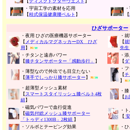
【
ディスクドクターウエスト
】
・宇宙工学の素材を応用
・
【
桂式保温健康腰ベルト
】
【
ひざサポーター
・夜用 ひざの医療機器サポーター
・就
【
メディカルマグネッカーDX ひざ
【
就
用
】
先生
・チタンと遠赤パワー
・添
【
膝チタンサポーター「感動歩行」
】
【
ダ
・フ
・薄型なので外出でも目立たない
【
チ
【
薄手でしっかり膝サポーター
】
】
・超薄型メッシュ素材
・膝
【
スマートスタイリッシュ膝ベルト4枚
【
お
組
】
・磁気パワーで血行促進
・ト
【
磁気付総メッシュ膝サポーター
【
安
「トゥディ1300B」2枚組
】
・ソルボとテーピング効果
・ひ