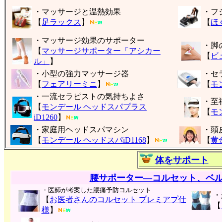
・マッサージと温熱効果
・フ
【
足ラックス
】
【
ほ
・マッサージ効果のサポーター
・脚
【
マッサージサポーター「アシカー
【
ビ
ル」
】
・小型の強力マッサージ器
・セ
【
フェアリーミニ
】
【
モ
・一流セラピストの気持ちよさ
・至
【
モンデール ヘッドスパプラス
【
モ
iD1260
】
・家庭用ヘッドスパマシン
・頭
【
モンデール ヘッドスパiD1168
】
【
黄
体をサポート
腰サポーター―コルセット、ベ
・医師が考案した腰痛予防コルセット
・
【
お医者さんのコルセット プレミアプ仕
【
様
】