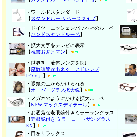
・ワールドスタンダード
【
スタンドルーペ ベースタイプ
】
・ドイツ・エッシェンバッハ社のルーペ
【
ハンド
スタンドルーペ
】
・拡大文字をテレビに表示！
【
読書お助けマン
】
・世界初！液体レンズを採用！
【
度数調節が出来る「アドレンズ
P.O.V」
】
・眼鏡の上からかけられる
【
オーバーグラス拡大鏡
】
・メガネのようにかける拡大ルーペ
【
NEW マックスディテール
】
・お洒落な老眼鏡付きミラーサングラス
【
老眼鏡付き ミラーコートサングラス
EX
】
・目をリラックス