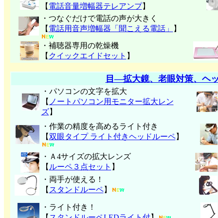
【
電話音量増幅器テレアンプ
】
・つなぐだけで電話の声が大きく
【
電話用音声増幅器「聞こえる電話」
】
・補聴器専用の乾燥機
【
クイックエイドセット
】
目―拡大鏡、老眼対策、ヘ
・パソコンの文字を拡大
【
ノートパソコン用モニター拡大レン
ズ
】
・作業の精度を高めるライト付き
【
双眼タイプ ライト付きヘッドルーペ
】
・Ａ4サイズの拡大レンズ
【
ルーペ３点セット
】
・両手が使える！
【
スタンドルーペ
】
・ライト付き！
【
スタンドルーペLEDライト付
】