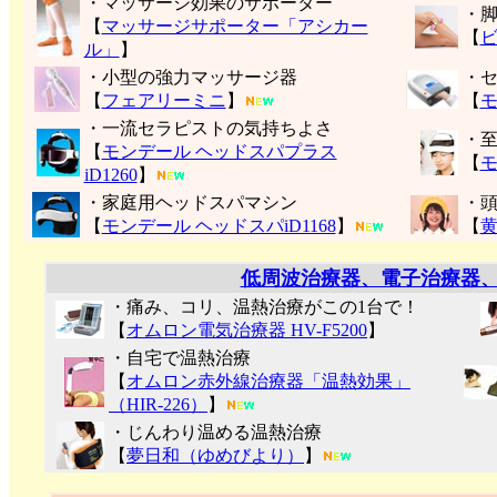
・マッサージ効果のサポーター
・
【
マッサージサポーター「アシカー
【
ル」
】
・小型の強力マッサージ器
・
【
フェアリーミニ
】
【
モ
・一流セラピストの気持ちよさ
・
【
モンデール ヘッドスパプラス
【
モ
iD1260
】
・家庭用ヘッドスパマシン
・
【
モンデール ヘッドスパiD1168
】
【
低周波治療器、電子治療器
・痛み、コリ、温熱治療がこの1台で！
【
オムロン電気治療器 HV-F5200
】
・自宅で温熱治療
【
オムロン赤外線治療器「温熱効果」
（HIR-226）
】
・じんわり温める温熱治療
【
夢日和（ゆめびより）
】