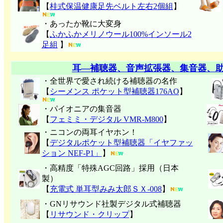
【
桂式保温健康足先ベルト左右2個組
】
・あったか靴に大変身
【
ふかふかメリノウール100%インソール2
足組
】
耳―補聴器、音声拡張器、集音器、
・全世界で愛され続ける補聴器の名作
【
シーメンス ポケット型補聴器176AO
】
・パイオニアの集音器
【
フェミミ・デジタル VMR-M800
】
・ニコンの両耳イヤホン！
【
デジタルポケット型補聴器「イヤファッ
ション NEF-P1」
】
・高精度「特殊AGC回路」採用（日本
製）
【
充電式 単耳型みみ太郎ＳＸ-008
】
・GNリサウンド社製デジタル式補聴器
【
リサウンド・クリップ
】