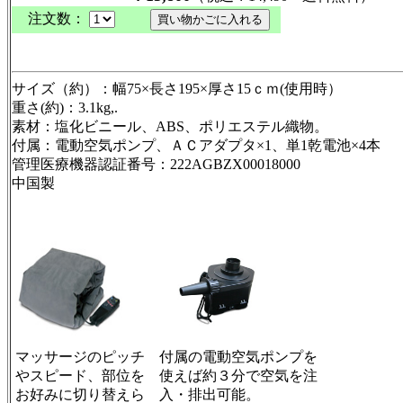
注文数：
サイズ（約）：幅75×長さ195×厚さ15ｃｍ(使用時）
重さ(約)：3.1kg,.
素材：塩化ビニール、ABS、ポリエステル織物。
付属：電動空気ポンプ、ＡＣアダプタ×1、単1乾電池×4本
管理医療機器認証番号：222AGBZX00018000
中国製
マッサージのピッチ
付属の電動空気ポンプを
やスピード、部位を
使えば約３分で空気を注
お好みに切り替えら
入・排出可能。