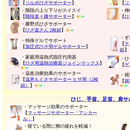
【
ソルボひざサポーター
】
【
ソ
・階段の上り下りがスイスイ
・伸
【
階段楽々膝サポーター
】
【
ひ
・勝野式ひざサポーター
【
ひざ楽さん 2枚組
】
・ず
・特殊ゲルでサポート
【
テ
【
加圧式ひざ用ゲルサポーター
】
組
】
・家庭用温熱式指圧代用器
・ひ
【
ひざ用温熱治療器ジョインマックス
】
【
ゲ
・温灸治療効果のサポーター
・就
【
温恵もぐさサポーター ヒザ用（2枚
【
就
組）
】
ひじ、手首、足首、肩サ
・マッサージ効果のサポーター
【
マッサージサポーター「アシカー
ル」
】
・寝ている間に脚の疲れを軽減！