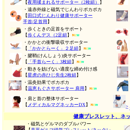
【
夜用揉まれるサポーター（2枚組）
】
・遠赤外線と磁気でじんわりポカポカ
【
田口式じんわり健康サポーター
手首/足首用
】
・歩くときの足首をサポート
【
歩くんデス（2足組
】
・かかとの衝撃吸収サポーター
【
「かかとらーく」２足組
】
・腱鞘(けんしょう)炎サポーター
【
「手首らーく」3枚組
】
・動きを妨げない適度な締め付け感
【
星虎の赤ひじ先生2枚組
】
・温灸効果でポカポカ
【
温恵もぐさサポーター 肩用
】
・肩と首の整体サポーター
【
メディカルマグネッカーDX
】
>
健康ブレスレット、ネ
・磁気とゲルマのダブルパワー
【
喜平ゲルマ磁気ブレスレット/ネックレ