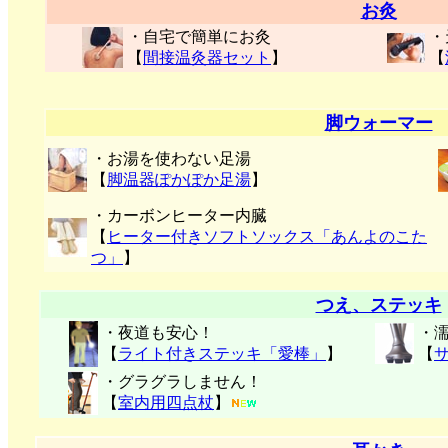
お灸
・自宅で簡単にお灸
・
【
間接温灸器セット
】
【
脚ウォーマー
・お湯を使わない足湯
【
脚温器ぽかぽか足湯
】
・カーボンヒーター内臓
【
ヒーター付きソフトソックス「あんよのこた
つ」
】
つえ、ステッキ
・夜道も安心！
・
【
ライト付きステッキ「愛棒」
】
【
・グラグラしません！
【
室内用四点杖
】