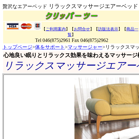
リラックスマッサージエアーベッド
贅沢なエアーベッド
【
ご利用案内
】【
お問合せ
】【
訪販法表示
】
【
商品一
覧
】
Tel 046(875)2961 Fax 046(875)2962
トップページ
>
体をサポート
>
マッサージャー
>リラックスマ
心地良い眠りとリラックス効果を味わえるマッサージ
リラックスマッサージエアー