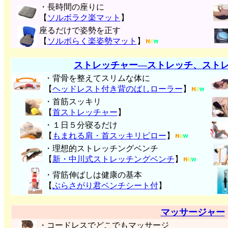
・長時間の座りに
【
ソルボラク楽マット
】
座るだけで姿勢を正す
【
ソルボらく楽姿勢マット
】
ストレッチャー―ストレッチ、スト
・背骨を整えてスリムな体に
【
ヘッドレスト付き背のばしローラー
】
・首筋スッキリ
【
首ストレッチャー
】
・１日５分寝るだけ
【
もまれる肩・首スッキリピロー
】
・理想的ストレッチングベンチ
【
新・中川式ストレッチングベンチ
】
・背筋伸ばしは健康の基本
【
ぶらさがり君ベンチシート付
】
マッサージャー
・コードレスでどこでもマッサージ