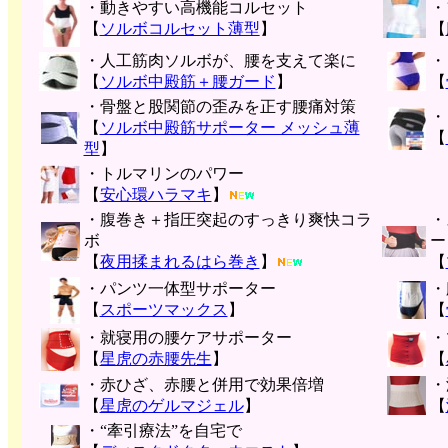
・動きやすい高機能コルセット
・
【
ソルボコルセット薄型
】
【
・人工筋肉ソルボが、腰を支えて楽に
・
【
ソルボ中殿筋＋腰ガード
】
【
・骨盤と股関節の歪みを正す腰痛対策
・
【
ソルボ中殿筋サポーター メッシュ薄
【
型
】
・トルマリンのパワー
【
安心環ハラマキ
】
・腹巻き＋指圧突起のすっきり爽快コラ
・
ボ
ー
【
夜用揉まれるはら巻き
】
【
・パンツ一体型サポーター
・
【
スポーツマックス
】
【
・就寝用の腰ケアサポーター
・
【
星虎の赤腰先生
】
【
・赤ひざ、赤腰と併用で効果倍増
・
【
星虎のゲルマジェル
】
【
・“牽引療法”を自宅で